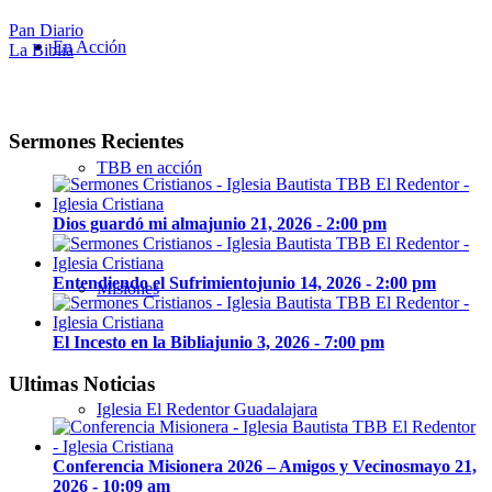
Pan Diario
En Acción
La Biblia
Sermones Recientes
TBB en acción
Dios guardó mi alma
junio 21, 2026 - 2:00 pm
Entendiendo el Sufrimiento
junio 14, 2026 - 2:00 pm
Misiones
El Incesto en la Biblia
junio 3, 2026 - 7:00 pm
Ultimas Noticias
Iglesia El Redentor Guadalajara
Conferencia Misionera 2026 – Amigos y Vecinos
mayo 21,
2026 - 10:09 am