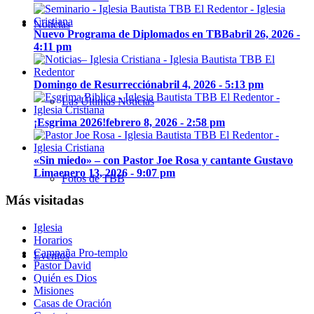
Noticias
Nuevo Programa de Diplomados en TBB
abril 26, 2026 -
4:11 pm
Domingo de Resurrección
abril 4, 2026 - 5:13 pm
Las Últimas Noticias
¡Esgrima 2026!
febrero 8, 2026 - 2:58 pm
«Sin miedo» – con Pastor Joe Rosa y cantante Gustavo
Lima
enero 13, 2026 - 9:07 pm
Fotos de TBB
Más visitadas
Iglesia
Horarios
Campaña Pro-templo
Eventos
Pastor David
Quién es Dios
Misiones
Casas de Oración