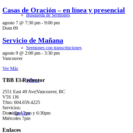
Casas de Oración – en línea y presencial
Búsqueda de Sermones
agosto 7 @ 7:30 pm
-
9:00 pm
Dom
09
Servicio de Mañana
Sermones con transcripciones
agosto 9 @ 2:00 pm
-
3:30 pm
Vancouver
Ver Más
TBB El Redentor
Videos
2551 East 49 Ave|Vancouver, BC
V5S 1J6
Tfno: 604.659.4225
Servicios:
Domingos 2pm y 6:30pm
En Vivo
Miércoles 7pm
Enlaces