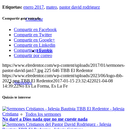
Etiquetas:
enero 2017
,
mateo
,
pastor david rodriguez
Compartir esta entrada
Contactar
Compartir en Facebook
Compartir en Twitter
Compartir en Google+
Compartir en Linkedin
Compartir en Tumblr
Horarios
Compartir por correo
https://www.elredentor.com/wp-content/uploads/2017/01/sermones-
pastor-david-jan17.jpg
225
646
TBB El Redentor
https://www.elredentor.com/wp-content/uploads/2023/06/logo-tbb-
2023.png
TBB El Redentor
2017-01-15 23:32:42
2021-04-08
Sermones
14:39:22
No Es La Forma, Es La Fe
Quizás te interese
Todos los sermones
No daré a Dios nada que no me cueste nada