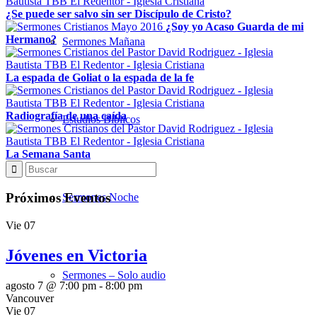
¿Se puede ser salvo sin ser Discípulo de Cristo?
¿Soy yo Acaso Guarda de mi
Hermano?
Sermones Mañana
La espada de Goliat o la espada de la fe
Radiografía de una caída
Estudios Bíblicos
La Semana Santa
Próximos Eventos
Sermones Noche
Vie
07
Jóvenes en Victoria
Sermones – Solo audio
agosto 7 @ 7:00 pm
-
8:00 pm
Vancouver
Vie
07