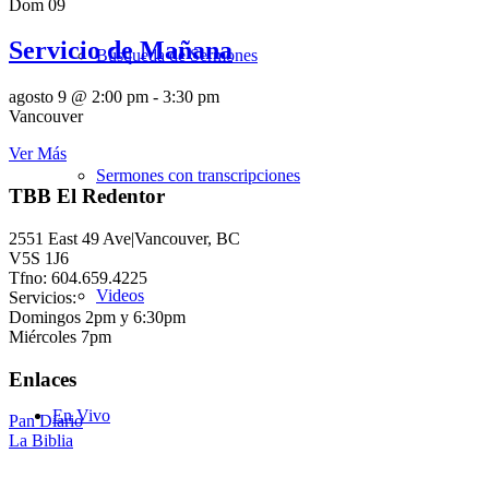
Dom
09
Servicio de Mañana
Búsqueda de Sermones
agosto 9 @ 2:00 pm
-
3:30 pm
Vancouver
Ver Más
Sermones con transcripciones
TBB El Redentor
2551 East 49 Ave|Vancouver, BC
V5S 1J6
Tfno: 604.659.4225
Videos
Servicios:
Domingos 2pm y 6:30pm
Miércoles 7pm
Enlaces
En Vivo
Pan Diario
La Biblia