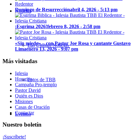
Domingo de Resurrección
abril 4, 2026 - 5:13 pm
Noticias
¡Esgrima 2026!
febrero 8, 2026 - 2:58 pm
«Sin miedo» – con Pastor Joe Rosa y cantante Gustavo
Las Últimas Noticias
Lima
enero 13, 2026 - 9:07 pm
Más visitadas
Iglesia
Horarios
Fotos de TBB
Campaña Pro-templo
Pastor David
Quién es Dios
Misiones
Casas de Oración
Contactar
Eventos
Nuestro boletín
¡Suscríbete!