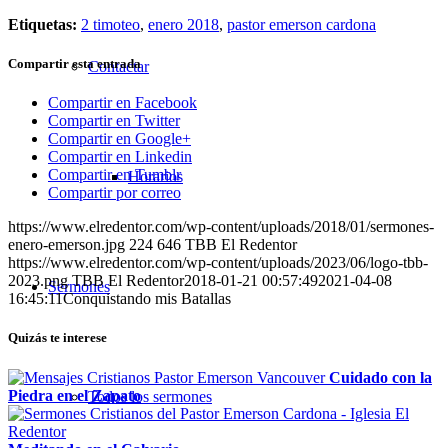
Etiquetas:
2 timoteo
,
enero 2018
,
pastor emerson cardona
Compartir esta entrada
Contactar
Compartir en Facebook
Compartir en Twitter
Compartir en Google+
Compartir en Linkedin
Compartir en Tumblr
Horarios
Compartir por correo
https://www.elredentor.com/wp-content/uploads/2018/01/sermones-
enero-emerson.jpg
224
646
TBB El Redentor
https://www.elredentor.com/wp-content/uploads/2023/06/logo-tbb-
2023.png
TBB El Redentor
2018-01-21 00:57:49
2021-04-08
Sermones
16:45:11
Conquistando mis Batallas
Quizás te interese
Cuidado con la
Piedra en el Zapato
Todos los sermones