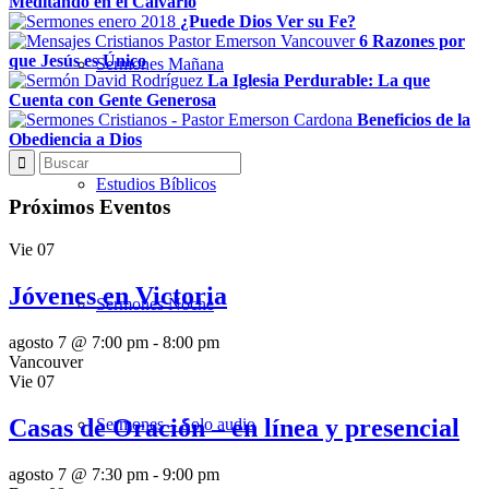
Meditando en el Calvario
¿Puede Dios Ver su Fe?
6 Razones por
que Jesús es Único
Sermones Mañana
La Iglesia Perdurable: La que
Cuenta con Gente Generosa
Beneficios de la
Obediencia a Dios
Estudios Bíblicos
Próximos Eventos
Vie
07
Jóvenes en Victoria
Sermones Noche
agosto 7 @ 7:00 pm
-
8:00 pm
Vancouver
Vie
07
Casas de Oración – en línea y presencial
Sermones – Solo audio
agosto 7 @ 7:30 pm
-
9:00 pm