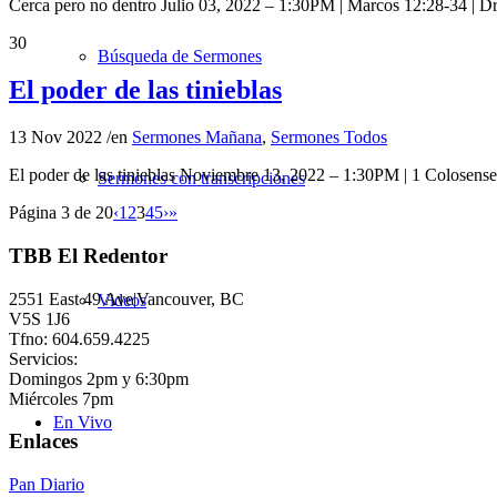
Cerca pero no dentro Julio 03, 2022 – 1:30PM | Marcos 12:28-34 | D
30
Búsqueda de Sermones
El poder de las tinieblas
13 Nov 2022
/
en
Sermones Mañana
,
Sermones Todos
El poder de las tinieblas Noviembre 13, 2022 – 1:30PM | 1 Colosens
Sermones con transcripciones
Página 3 de 20
‹
1
2
3
4
5
›
»
TBB El Redentor
2551 East 49 Ave|Vancouver, BC
Videos
V5S 1J6
Tfno: 604.659.4225
Servicios:
Domingos 2pm y 6:30pm
Miércoles 7pm
En Vivo
Enlaces
Pan Diario