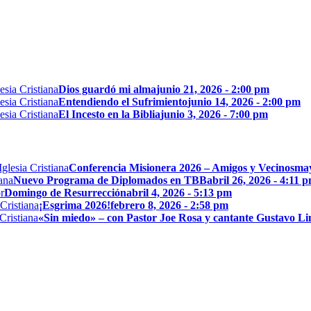
Dios guardó mi alma
junio 21, 2026 - 2:00 pm
Entendiendo el Sufrimiento
junio 14, 2026 - 2:00 pm
El Incesto en la Biblia
junio 3, 2026 - 7:00 pm
Conferencia Misionera 2026 – Amigos y Vecinos
may
Nuevo Programa de Diplomados en TBB
abril 26, 2026 - 4:11 
Domingo de Resurrección
abril 4, 2026 - 5:13 pm
¡Esgrima 2026!
febrero 8, 2026 - 2:58 pm
«Sin miedo» – con Pastor Joe Rosa y cantante Gustavo L