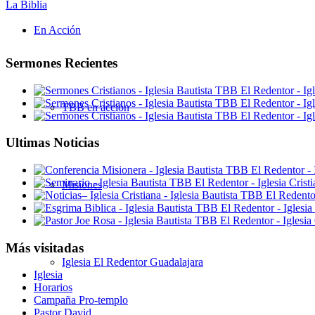
La Biblia
En Acción
Sermones Recientes
TBB en acción
Ultimas Noticias
Misiones
Más visitadas
Iglesia El Redentor Guadalajara
Iglesia
Horarios
Campaña Pro-templo
Pastor David