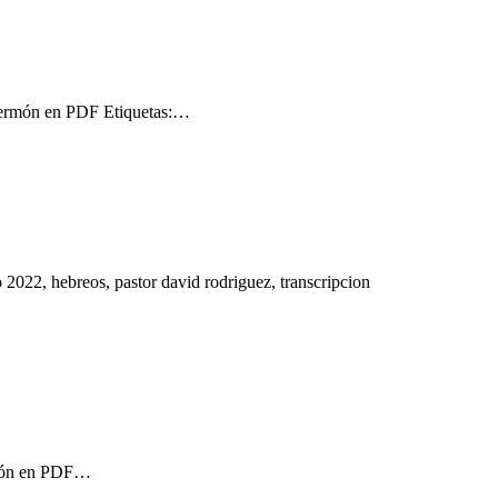
 Sermón en PDF Etiquetas:…
022, hebreos, pastor david rodriguez, transcripcion
ermón en PDF…