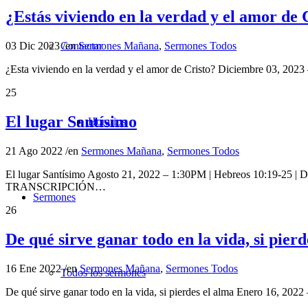
¿Estás viviendo en la verdad y el amor de 
Contactar
03 Dic 2023
/
en
Sermones Mañana
,
Sermones Todos
¿Esta viviendo en la verdad y el amor de Cristo? Diciembre 03, 202
25
El lugar Santísimo
Horarios
21 Ago 2022
/
en
Sermones Mañana
,
Sermones Todos
El lugar Santísimo Agosto 21, 2022 – 1:30PM | Hebreos 10:19-25 | Dr
TRANSCRIPCIÓN…
Sermones
26
De qué sirve ganar todo en la vida, si pierd
16 Ene 2022
/
en
Sermones Mañana
,
Sermones Todos
Todos los sermones
De qué sirve ganar todo en la vida, si pierdes el alma Enero 16, 2