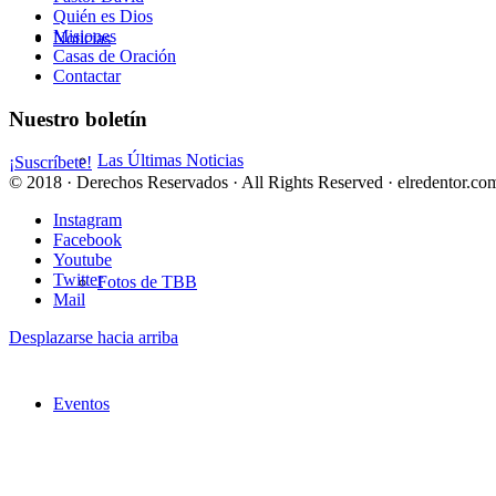
Quién es Dios
Misiones
Noticias
Casas de Oración
Contactar
Nuestro boletín
Las Últimas Noticias
¡Suscríbete!
© 2018 · Derechos Reservados · All Rights Reserved · elredentor.com
Instagram
Facebook
Youtube
Twitter
Fotos de TBB
Mail
Desplazarse hacia arriba
Eventos