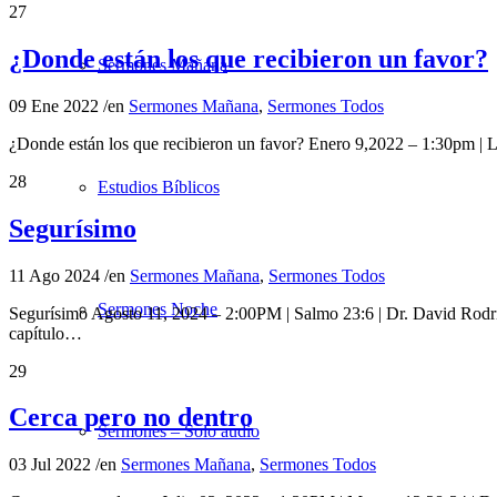
27
¿Donde están los que recibieron un favor?
Sermones Mañana
09 Ene 2022
/
en
Sermones Mañana
,
Sermones Todos
¿Donde están los que recibieron un favor? Enero 9,2022 – 1:30pm |
28
Estudios Bíblicos
Segurísimo
11 Ago 2024
/
en
Sermones Mañana
,
Sermones Todos
Sermones Noche
Segurísimo Agosto 11, 2024 – 2:00PM | Salmo 23:6 | Dr. David Ro
capítulo…
29
Cerca pero no dentro
Sermones – Solo audio
03 Jul 2022
/
en
Sermones Mañana
,
Sermones Todos