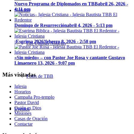
Nuevo Programa de Diplomados en TBB
abril 26, 2026 -
4:11 pm
Noticias
Domingo de Resurrección
abril 4, 2026 - 5:13 pm
¡Esgrima 2026!
febrero 8, 2026 - 2:58 pm
Las Últimas Noticias
«Sin miedo» – con Pastor Joe Rosa y cantante Gustavo
Lima
enero 13, 2026 - 9:07 pm
Más visitadas
Fotos de TBB
Iglesia
Horarios
Campaña Pro-templo
Pastor David
Quién es Dios
Eventos
Misiones
Casas de Oración
Contactar