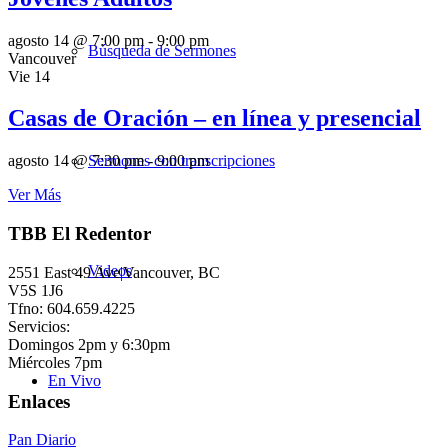
agosto 14 @ 7:00 pm
-
9:00 pm
Búsqueda de Sermones
Vancouver
Vie
14
Casas de Oración – en línea y presencial
Sermones con transcripciones
agosto 14 @ 7:30 pm
-
9:00 pm
Ver Más
TBB El Redentor
Videos
2551 East 49 Ave|Vancouver, BC
V5S 1J6
Tfno: 604.659.4225
Servicios:
Domingos 2pm y 6:30pm
Miércoles 7pm
En Vivo
Enlaces
Pan Diario