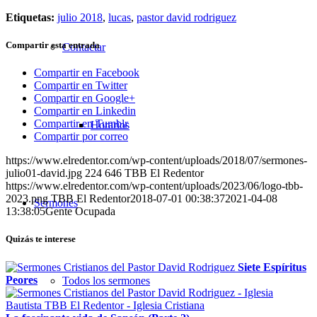
Etiquetas:
julio 2018
,
lucas
,
pastor david rodriguez
Compartir esta entrada
Contactar
Compartir en Facebook
Compartir en Twitter
Compartir en Google+
Compartir en Linkedin
Compartir en Tumblr
Horarios
Compartir por correo
https://www.elredentor.com/wp-content/uploads/2018/07/sermones-
julio01-david.jpg
224
646
TBB El Redentor
https://www.elredentor.com/wp-content/uploads/2023/06/logo-tbb-
2023.png
TBB El Redentor
2018-07-01 00:38:37
2021-04-08
Sermones
13:38:05
Gente Ocupada
Quizás te interese
Siete Espíritus
Peores
Todos los sermones