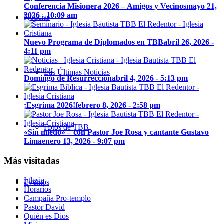
Conferencia Misionera 2026 – Amigos y Vecinos
mayo 21,
2026 - 10:09 am
Noticias
Nuevo Programa de Diplomados en TBB
abril 26, 2026 -
4:11 pm
Las Últimas Noticias
Domingo de Resurrección
abril 4, 2026 - 5:13 pm
¡Esgrima 2026!
febrero 8, 2026 - 2:58 pm
Fotos de TBB
«Sin miedo» – con Pastor Joe Rosa y cantante Gustavo
Lima
enero 13, 2026 - 9:07 pm
Más visitadas
Iglesia
Eventos
Horarios
Campaña Pro-templo
Pastor David
Quién es Dios