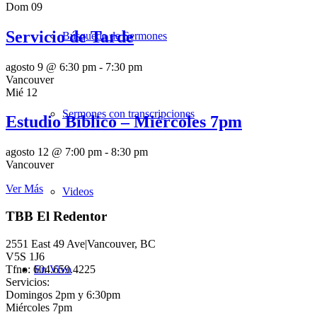
Dom
09
Servicio de Tarde
Búsqueda de Sermones
agosto 9 @ 6:30 pm
-
7:30 pm
Vancouver
Mié
12
Sermones con transcripciones
Estudio Bíblico – Miércoles 7pm
agosto 12 @ 7:00 pm
-
8:30 pm
Vancouver
Ver Más
Videos
TBB El Redentor
2551 East 49 Ave|Vancouver, BC
V5S 1J6
Tfno: 604.659.4225
En Vivo
Servicios:
Domingos 2pm y 6:30pm
Miércoles 7pm