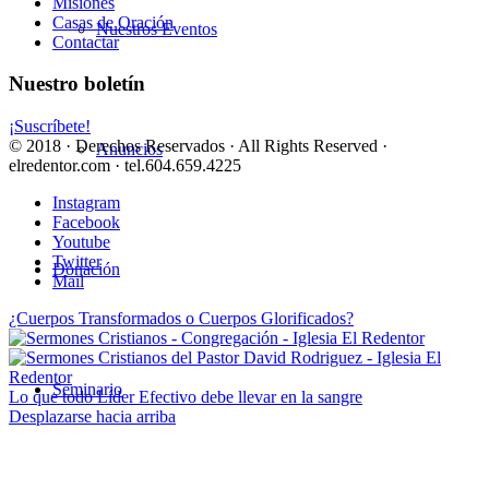
Misiones
Casas de Oración
Nuestros Eventos
Contactar
Nuestro boletín
¡Suscríbete!
© 2018 · Derechos Reservados · All Rights Reserved ·
Anuncios
elredentor.com · tel.604.659.4225
Instagram
Facebook
Youtube
Twitter
Donación
Mail
¿Cuerpos Transformados o Cuerpos Glorificados?
Seminario
Lo que todo Líder Efectivo debe llevar en la sangre
Desplazarse hacia arriba