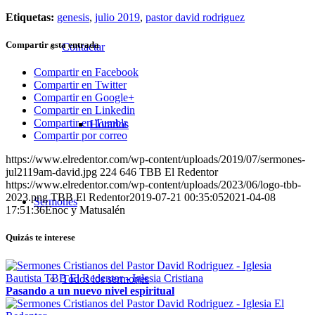
Etiquetas:
genesis
,
julio 2019
,
pastor david rodriguez
Compartir esta entrada
Contactar
Compartir en Facebook
Compartir en Twitter
Compartir en Google+
Compartir en Linkedin
Compartir en Tumblr
Horarios
Compartir por correo
https://www.elredentor.com/wp-content/uploads/2019/07/sermones-
jul2119am-david.jpg
224
646
TBB El Redentor
https://www.elredentor.com/wp-content/uploads/2023/06/logo-tbb-
2023.png
TBB El Redentor
2019-07-21 00:35:05
2021-04-08
Sermones
17:51:36
Enoc y Matusalén
Quizás te interese
Todos los sermones
Pasando a un nuevo nivel espiritual