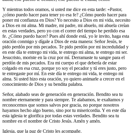
Y mientras todos oramos, si usted me dice en esta tarde: «Pastor,
¿cómo puedo hacer para tener yo esa fe? ¿Cómo puedo hacer para
poner mi confianza en Dios? Yo necesito a Dios en mi vida, necesito
a Dios en mi alma. Mi madre, mi padre, mi abuelo, mi abuela creían
en estas verdades, pero yo con el correr del tiempo he perdido esa
fe. ¿Cómo puedo hacer? Pues ahí donde está, yo le invito, haga esta
oración conmigo y dígale a Dios de esta manera:
Señor Jesús, te
pido perdón por mis pecados. Te pido perdón por mi incredulidad y
en este día te entrego mi vida, te entrego mi alma, te entrego mi ser.
Jesucristo, moriste en la cruz por mí. Derramaste tu sangre para el
perdón de mis pecados. Era mi cuerpo el que debería de estar
colgado en esa cruz, porque yo soy el pecador y tú eres justo, pero
te entregaste por mí. En este día te entrego mi vida, te entrego mi
alma
. Si usted hizo esta oración, yo quiero animarle a crecer en el
conocimiento de Dios y su bendita palabra.
Señor, alabado seas de generación en generación. Bendito sea tu
nombre eternamente y para siempre. Te alabamos, te exaltamos y
reconocemos que somos salvos por gracia, no porque nosotros
hayamos hecho algo bueno, sino por tu misericordia. Y en este día
esta iglesia te glorifica por todas estas verdades. Bendito sea tu
nombre en el nombre de Cristo Jesús. Amén y amén.
Iglesia, que la paz de Cristo les acompañe.