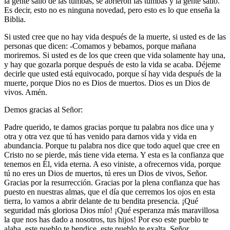
la gente salió de las tumbas, se abrieron las tumbas y la gente salió.
Es decir, esto no es ninguna novedad, pero esto es lo que enseña la
Biblia.
Si usted cree que no hay vida después de la muerte, si usted es de las
personas que dicen: -Comamos y bebamos, porque mañana
moriremos. Si usted es de los que creen que vida solamente hay una,
y hay que gozarla porque después de esto la vida se acaba. Déjeme
decirle que usted está equivocado, porque sí hay vida después de la
muerte, porque Dios no es Dios de muertos. Dios es un Dios de
vivos. Amén.
Demos gracias al Señor:
Padre querido, te damos gracias porque tu palabra nos dice una y
otra y otra vez que tú has venido para darnos vida y vida en
abundancia. Porque tu palabra nos dice que todo aquel que cree en
Cristo no se pierde, más tiene vida eterna. Y esta es la confianza que
tenemos en Él, vida eterna. A eso viniste, a ofrecernos vida, porque
tú no eres un Dios de muertos, tú eres un Dios de vivos, Señor.
Gracias por la resurrección. Gracias por la plena confianza que has
puesto en nuestras almas, que el día que cerremos los ojos en esta
tierra, lo vamos a abrir delante de tu bendita presencia. ¡Qué
seguridad más gloriosa Dios mío! ¡Qué esperanza más maravillosa
la que nos has dado a nosotros, tus hijos! Por eso este pueblo te
alaba, este pueblo te bendice, este pueblo te exalta, Señor.