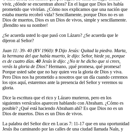
vivir, ¿dónde se encuentran ahora? En el lugar que Dios les había
prometido que vivirían. ¿Cómo nos explicamos que una nación que
estaba muerta recobró vida? Sencillamente, porque Dios no es un
Dios de muertos, Dios es un Dios de vivos, simple y sencillamente.
¡Bendito sea su nombre!
¿Se acuerda usted lo que pasó con Lázaro? ¿Se acuerda que le
dijeron al Señor?
Juan 11: 39- 40 (RV 1960):
9
Dijo Jesús: Quitad la piedra. Marta,
la hermana del que había muerto, le dijo: Señor, hiede ya, porque
es de cuatro días.
40
Jesús le dijo: ¿No te he dicho que si crees,
verás la gloria de Dios?
Hermano, ¡qué promesa, qué promesa!
Porque usted sabe que no hay quien vea la gloria de Dios y viva.
Pero Dios nos ha prometido a nosotros que un día cuando cerremos
los ojos aquí, estaremos ante la presencia del Señor y veremos su
gloria.
Dice la escritura que el rico y Lázaro murieron, pero en los
siguientes versículos aparecen hablando con Abraham. ¿Cómo es
posible? ¿Qué está haciendo Abraham ahí? Es que Dios no es un
Dios de muertos. Dios es un Dios de vivos.
La palabra del Señor dice en Lucas 7: 11-17 que en una oportunidad
Jesús iba caminando por las calles de una ciudad llamada Naín, y