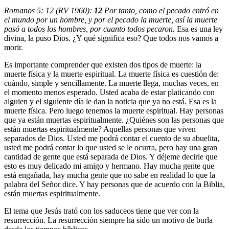
Romanos 5: 12 (RV 1960):
12
Por tanto, como el pecado entró en
el mundo por un hombre, y por el pecado la muerte, así la muerte
pasó a todos los hombres, por cuanto todos pecaron.
Esa es una ley
divina, la puso Dios. ¿Y qué significa eso? Que todos nos vamos a
morir.
Es importante comprender que existen dos tipos de muerte: la
muerte física y la muerte espiritual. La muerte física es cuestión de:
cuándo, simple y sencillamente. La muerte llega, muchas veces, en
el momento menos esperado. Usted acaba de estar platicando con
alguien y el siguiente día le dan la noticia que ya no está. Esa es la
muerte física. Pero luego tenemos la muerte espiritual. Hay personas
que ya están muertas espiritualmente. ¿Quiénes son las personas que
están muertas espiritualmente? Aquellas personas que viven
separados de Dios. Usted me podrá contar el cuento de su abuelita,
usted me podrá contar lo que usted se le ocurra, pero hay una gran
cantidad de gente que está separada de Dios. Y déjeme decirle que
esto es muy delicado mi amigo y hermano. Hay mucha gente que
está engañada, hay mucha gente que no sabe en realidad lo que la
palabra del Señor dice. Y hay personas que de acuerdo con la Biblia,
están muertas espiritualmente.
El tema que Jesús trató con los saduceos tiene que ver con la
resurrección. La resurrección siempre ha sido un motivo de burla