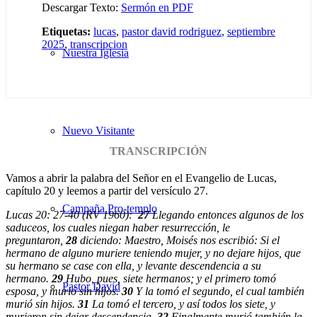
Descargar Texto:
Sermón en PDF
Etiquetas:
lucas
,
pastor david rodriguez
,
septiembre
2025
,
transcripcion
Nuestra Iglesia
Nuevo Visitante
TRANSCRIPCIÓN
Vamos a abrir la palabra del Señor en el Evangelio de Lucas,
capítulo 20 y leemos a partir del versículo 27.
Campaña Pro-templo
Lucas 20: 27-40 (RV 1960):
27
Llegando entonces algunos de los
saduceos, los cuales niegan haber resurrección, le
preguntaron,
28
diciendo: Maestro, Moisés nos escribió: Si el
hermano de alguno muriere teniendo mujer, y no dejare hijos, que
su hermano se case con ella, y levante descendencia a su
hermano.
29
Hubo, pues, siete hermanos; y el primero tomó
Pastor David
esposa, y murió sin hijos.
30
Y la tomó el segundo, el cual también
murió sin hijos.
31
La tomó el tercero, y así todos los siete, y
murieron sin dejar descendencia.
32
Finalmente murió también la