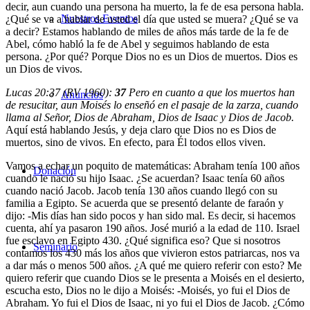
decir, aun cuando una persona ha muerto, la fe de esa persona habla.
Nuestros Eventos
¿Qué se va a hablar de usted el día que usted se muera? ¿Qué se va
a decir? Estamos hablando de miles de años más tarde de la fe de
Abel, cómo habló la fe de Abel y seguimos hablando de esta
persona. ¿Por qué? Porque Dios no es un Dios de muertos. Dios es
un Dios de vivos.
Lucas 20:37 (RV 1960):
37
Pero en cuanto a que los muertos han
Anuncios
de resucitar, aun Moisés lo enseñó en el pasaje de la zarza, cuando
llama al Señor, Dios de Abraham, Dios de Isaac y Dios de Jacob.
Aquí está hablando Jesús, y deja claro que Dios no es Dios de
muertos, sino de vivos. En efecto, para Él todos ellos viven.
Vamos a echar un poquito de matemáticas: Abraham tenía 100 años
Donación
cuando le nació su hijo Isaac. ¿Se acuerdan? Isaac tenía 60 años
cuando nació Jacob. Jacob tenía 130 años cuando llegó con su
familia a Egipto. Se acuerda que se presentó delante de faraón y
dijo: -Mis días han sido pocos y han sido mal. Es decir, si hacemos
cuenta, ahí ya pasaron 190 años. José murió a la edad de 110. Israel
fue esclavo en Egipto 430. ¿Qué significa eso? Que si nosotros
Seminario
contamos los 430 más los años que vivieron estos patriarcas, nos va
a dar más o menos 500 años. ¿A qué me quiero referir con esto? Me
quiero referir que cuando Dios se le presenta a Moisés en el desierto,
escucha esto, Dios no le dijo a Moisés: -Moisés, yo fui el Dios de
Abraham. Yo fui el Dios de Isaac, ni yo fui el Dios de Jacob. ¿Cómo