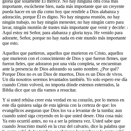
gloria que solamente Él merece. No hay ninguna otra cosa más
importante, escúcheme bien, nada más importante que un creyente
pueda hacer en un día como hoy que rendirle a Dios alabanza y
adoración, porque Él es digno. No hay ninguna reunión, no hay
ningún trabajo, no hay ningún menester, no hay ningún carro para
lavar, ningún montón de trastes más importante que venir y decirle: -
Aquí estoy mi Señor, para alabanza y gloria tuya. He venido para
adorarte, Señor, porque no hay nada en este mundo más importante
que esto.
Aquellos que partieron, aquellos que murieron en Cristo, aquellos
que murieron con el conocimiento de Dios y que fueron firmes, que
fueron fieles, que adoraron por una vida completa, se encuentran
ante la presencia de Dios adorando su santo nombre. ¿Por qué?
Porque Dios no es un Dios de muertos, Dios es un Dios de vivos.
Un día nosotros seremos levantados también. Yo solo espero ese día
cuando Cristo volverá, no importa dónde estemos enterrados, la
Biblia dice que un día vamos a resucitar.
Y si usted rehúsa creer esta verdad en su corazón, por lo menos en
este día quisiera salga de esta iglesia con la certeza de que: los
evangélicos aseguran que Dios los va a levantar de la tumba; aun
cuando usted siga creyendo en lo que usted desee. Otra cosa más:
Ya esto ocurrió antes, no va a ser la primera vez. Usted sabe que
cuando Jesucristo murió en la cruz del calvario, dice la palabra que