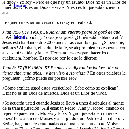
le dijo? «Yo soy.» Pero es que hay un asunto: Dios no es un Dios de
Buscar
muertos. Dios es un Dios de vivos. Y eso es lo que está diciendo
acá.
Le quiero mostrar un versículo, crazy en realidad.
Juan 8:56 (RV 1960):
56
Abraham vuestro padre se gozó de que
Menú
había de ver mi día; y lo vio, y se gozó.
¿Quién está hablando ahí?
Jesús está hablando de 3,000 años atrás cuando dijo: – ¿Saben qué,
señores? Abraham, el padre de la fe, se alegró mientras esperaba con
ansias mi venida, y la vio. Hermano, eso es para hacer loco a
cualquiera, hombre. Es por eso por lo que le dijeron:
Juan 8: 57 (RV 1960):
57
Entonces le dijeron los judíos: Aún no
tienes cincuenta años, ¿y has visto a Abraham?
En otras palabras le
preguntan: ¿cómo puede ser posible eso?
¿Cómo explica usted estos versículos? ¿Sabe cómo se explican?
Dios no es un Dios de muertos. Dios es un Dios de vivos.
¿Se acuerda usted cuando Jesús se llevó a unos discípulos al monte
de la transfiguración? Allí estaban Pedro, Juan y Jacobo, cuando de
repente aparecieron, Moisés y Elías. Y ¿no que estaban muertos,
pues? Pero apareció Moisés y a tal grado que Pedro y Juan dijeron: -
Señor, hagamos tres enramadas acá, una para ti, una para Moisés,
otra para Elías. ¿Cómo entendemos que ahí estaba Moisés? ¿Cómo