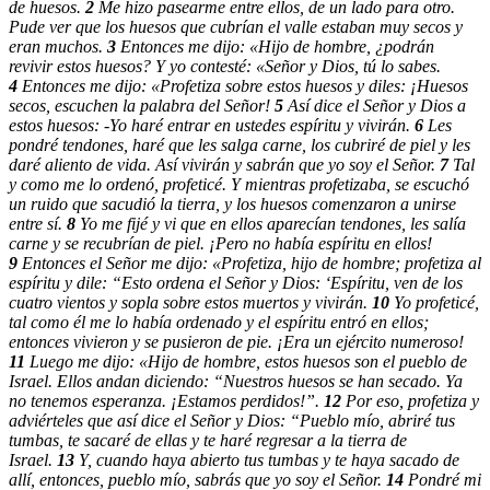
de huesos.
2
Me hizo pasearme entre ellos, de un lado para otro.
Pude ver que los huesos que cubrían el valle estaban muy secos y
eran muchos.
3
Entonces me dijo: «Hijo de hombre, ¿podrán
revivir estos huesos? Y yo contesté: «Señor y Dios, tú lo sabes.
4
Entonces me dijo: «Profetiza sobre estos huesos y diles: ¡Huesos
secos, escuchen la palabra del Señor!
5
Así dice el Señor y Dios a
estos huesos: -Yo haré entrar en ustedes espíritu y vivirán.
6
Les
pondré tendones, haré que les salga carne, los cubriré de piel y les
daré aliento de vida. Así vivirán y sabrán que yo soy el Señor.
7
Tal
y como me lo ordenó, profeticé. Y mientras profetizaba, se escuchó
un ruido que sacudió la tierra, y los huesos comenzaron a unirse
entre sí.
8
Yo me fijé y vi que en ellos aparecían tendones, les salía
carne y se recubrían de piel. ¡Pero no había espíritu en ellos!
9
Entonces el Señor me dijo: «Profetiza, hijo de hombre; profetiza al
espíritu y dile: “Esto ordena el Señor y Dios: ‘Espíritu, ven de los
cuatro vientos y sopla sobre estos muertos y vivirán.
10
Yo profeticé,
tal como él me lo había ordenado y el espíritu entró en ellos;
entonces vivieron y se pusieron de pie. ¡Era un ejército numeroso!
11
Luego me dijo: «Hijo de hombre, estos huesos son el pueblo de
Israel. Ellos andan diciendo: “Nuestros huesos se han secado. Ya
no tenemos esperanza. ¡Estamos perdidos!”.
12
Por eso, profetiza y
adviérteles que así dice el Señor y Dios: “Pueblo mío, abriré tus
tumbas, te sacaré de ellas y te haré regresar a la tierra de
Israel.
13
Y, cuando haya abierto tus tumbas y te haya sacado de
allí, entonces, pueblo mío, sabrás que yo soy el Señor.
14
Pondré mi