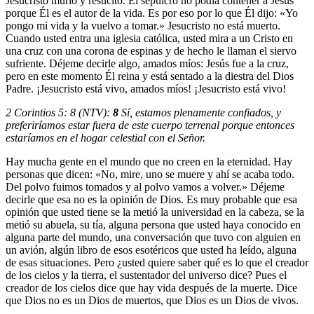
Jesucristo murió y resucitó. El sepulcro no podía contener a Jesús
porque Él es el autor de la vida. Es por eso por lo que Él dijo: «Yo
pongo mi vida y la vuelvo a tomar.» Jesucristo no está muerto.
Cuando usted entra una iglesia católica, usted mira a un Cristo en
una cruz con una corona de espinas y de hecho le llaman el siervo
sufriente. Déjeme decirle algo, amados míos: Jesús fue a la cruz,
pero en este momento Él reina y está sentado a la diestra del Dios
Padre. ¡Jesucristo está vivo, amados míos! ¡Jesucristo está vivo!
2 Corintios 5: 8 (NTV):
8
Sí, estamos plenamente confiados, y
preferiríamos estar fuera de este cuerpo terrenal porque entonces
estaríamos en el hogar celestial con el Señor.
Hay mucha gente en el mundo que no creen en la eternidad. Hay
personas que dicen: «No, mire, uno se muere y ahí se acaba todo.
Del polvo fuimos tomados y al polvo vamos a volver.» Déjeme
decirle que esa no es la opinión de Dios. Es muy probable que esa
opinión que usted tiene se la metió la universidad en la cabeza, se la
metió su abuela, su tía, alguna persona que usted haya conocido en
alguna parte del mundo, una conversación que tuvo con alguien en
un avión, algún libro de esos esotéricos que usted ha leído, alguna
de esas situaciones. Pero ¿usted quiere saber qué es lo que el creador
de los cielos y la tierra, el sustentador del universo dice? Pues el
creador de los cielos dice que hay vida después de la muerte. Dice
que Dios no es un Dios de muertos, que Dios es un Dios de vivos.