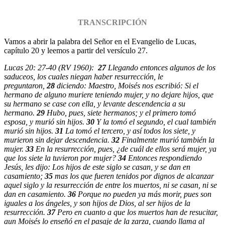
TRANSCRIPCIÓN
Vamos a abrir la palabra del Señor en el Evangelio de Lucas,
capítulo 20 y leemos a partir del versículo 27.
Lucas 20: 27-40 (RV 1960):
27
Llegando entonces algunos de los
saduceos, los cuales niegan haber resurrección, le
preguntaron,
28
diciendo: Maestro, Moisés nos escribió: Si el
hermano de alguno muriere teniendo mujer, y no dejare hijos, que
su hermano se case con ella, y levante descendencia a su
hermano.
29
Hubo, pues, siete hermanos; y el primero tomó
esposa, y murió sin hijos.
30
Y la tomó el segundo, el cual también
murió sin hijos.
31
La tomó el tercero, y así todos los siete, y
murieron sin dejar descendencia.
32
Finalmente murió también la
mujer.
33
En la resurrección, pues, ¿de cuál de ellos será mujer, ya
que los siete la tuvieron por mujer?
34
Entonces respondiendo
Jesús, les dijo: Los hijos de este siglo se casan, y se dan en
casamiento;
35
mas los que fueren tenidos por dignos de alcanzar
aquel siglo y la resurrección de entre los muertos, ni se casan, ni se
dan en casamiento.
36
Porque no pueden ya más morir, pues son
iguales a los ángeles, y son hijos de Dios, al ser hijos de la
resurrección.
37
Pero en cuanto a que los muertos han de resucitar,
aun Moisés lo enseñó en el pasaje de la zarza, cuando llama al