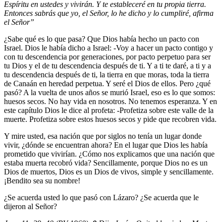
Espíritu en ustedes y vivirán. Y te estableceré en tu propia tierra.
Entonces sabrás que yo, el Señor, lo he dicho y lo cumpliré, afirma
el Señor”
¿Sabe qué es lo que pasa? Que Dios había hecho un pacto con
Israel. Dios le había dicho a Israel: -Voy a hacer un pacto contigo y
con tu descendencia por generaciones, por pacto perpetuo para ser
tu Dios y el de tu descendencia después de ti. Y a ti te daré, a ti y a
tu descendencia después de ti, la tierra en que moras, toda la tierra
de Canaán en heredad perpetua. Y seré el Dios de ellos. Pero ¿qué
pasó? A la vuelta de unos años se murió Israel, eso es lo que somos:
huesos secos. No hay vida en nosotros. No tenemos esperanza. Y en
este capítulo Dios le dice al profeta: -Profetiza sobre este valle de la
muerte. Profetiza sobre estos huesos secos y pide que recobren vida.
Y mire usted, esa nación que por siglos no tenía un lugar donde
vivir, ¿dónde se encuentran ahora? En el lugar que Dios les había
prometido que vivirían. ¿Cómo nos explicamos que una nación que
estaba muerta recobró vida? Sencillamente, porque Dios no es un
Dios de muertos, Dios es un Dios de vivos, simple y sencillamente.
¡Bendito sea su nombre!
¿Se acuerda usted lo que pasó con Lázaro? ¿Se acuerda que le
dijeron al Señor?