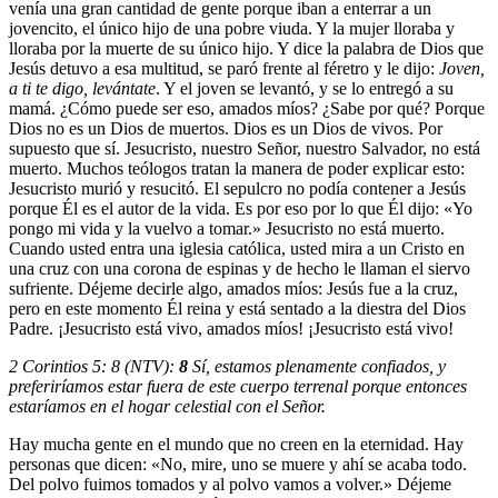
venía una gran cantidad de gente porque iban a enterrar a un
jovencito, el único hijo de una pobre viuda. Y la mujer lloraba y
lloraba por la muerte de su único hijo. Y dice la palabra de Dios que
Jesús detuvo a esa multitud, se paró frente al féretro y le dijo:
Joven,
a ti te digo, levántate
. Y el joven se levantó, y se lo entregó a su
mamá. ¿Cómo puede ser eso, amados míos? ¿Sabe por qué? Porque
Dios no es un Dios de muertos. Dios es un Dios de vivos. Por
supuesto que sí. Jesucristo, nuestro Señor, nuestro Salvador, no está
muerto. Muchos teólogos tratan la manera de poder explicar esto:
Jesucristo murió y resucitó. El sepulcro no podía contener a Jesús
porque Él es el autor de la vida. Es por eso por lo que Él dijo: «Yo
pongo mi vida y la vuelvo a tomar.» Jesucristo no está muerto.
Cuando usted entra una iglesia católica, usted mira a un Cristo en
una cruz con una corona de espinas y de hecho le llaman el siervo
sufriente. Déjeme decirle algo, amados míos: Jesús fue a la cruz,
pero en este momento Él reina y está sentado a la diestra del Dios
Padre. ¡Jesucristo está vivo, amados míos! ¡Jesucristo está vivo!
2 Corintios 5: 8 (NTV):
8
Sí, estamos plenamente confiados, y
preferiríamos estar fuera de este cuerpo terrenal porque entonces
estaríamos en el hogar celestial con el Señor.
Hay mucha gente en el mundo que no creen en la eternidad. Hay
personas que dicen: «No, mire, uno se muere y ahí se acaba todo.
Del polvo fuimos tomados y al polvo vamos a volver.» Déjeme