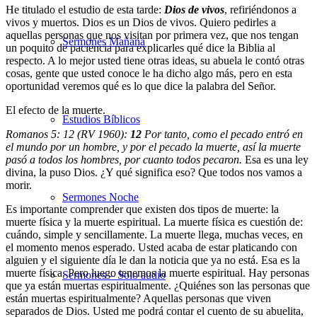
He titulado el estudio de esta tarde:
Dios de vivos
, refiriéndonos a
vivos y muertos. Dios es un Dios de vivos. Quiero pedirles a
aquellas personas que nos visitan por primera vez, que nos tengan
Sermones Mañana
un poquito de paciencia para explicarles qué dice la Biblia al
respecto. A lo mejor usted tiene otras ideas, su abuela le contó otras
cosas, gente que usted conoce le ha dicho algo más, pero en esta
oportunidad veremos qué es lo que dice la palabra del Señor.
El efecto de la muerte.
Estudios Bíblicos
Romanos 5: 12 (RV 1960):
12
Por tanto, como el pecado entró en
el mundo por un hombre, y por el pecado la muerte, así la muerte
pasó a todos los hombres, por cuanto todos pecaron.
Esa es una ley
divina, la puso Dios. ¿Y qué significa eso? Que todos nos vamos a
morir.
Sermones Noche
Es importante comprender que existen dos tipos de muerte: la
muerte física y la muerte espiritual. La muerte física es cuestión de:
cuándo, simple y sencillamente. La muerte llega, muchas veces, en
el momento menos esperado. Usted acaba de estar platicando con
alguien y el siguiente día le dan la noticia que ya no está. Esa es la
muerte física. Pero luego tenemos la muerte espiritual. Hay personas
Sermones – Solo audio
que ya están muertas espiritualmente. ¿Quiénes son las personas que
están muertas espiritualmente? Aquellas personas que viven
separados de Dios. Usted me podrá contar el cuento de su abuelita,