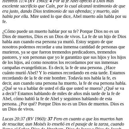
Hebreos 11:4 (RV 1960):
4
Por la fe Abel ofreció a Dios más
excelente sacrificio que Caín, por lo cual alcanzó testimonio de que
era justo, dando Dios testimonio de sus ofrendas; y muerto, aún
habla por ella.
Mire usted lo que dice, Abel muerto aún habla por su
fe.
¿Cómo puede un muerto hablar por su fe? Porque Dios no es un
Dios de muertos, Dios es un Dios de vivos. La fe de un hijo de Dios
habla aun cuando esa persona ya murió. Estoy seguro de que
nosotros podemos recordar a una inmensa cantidad de personas que
murieron, ya se que fueron tremendos predicadores, tremendos
pastores, y son personas que yo le garantizo que sus hijos y los hijos
de los hijos, así como nosotros los recordamos por sus inmensas
campañas evangelísticas. Es decir, la fe de una persona. ¿Hace
cuánto murió Abel? Y lo estamos recordando en esta tarde. Estamos
recordando de la fe de este hombre. Todavía nos habla la fe, es
decir, aun cuando una persona ha muerto, la fe de esa persona habla.
¿Qué se va a hablar de usted el día que usted se muera? ¿Qué se va
a decir? Estamos hablando de miles de años más tarde de la fe de
Abel, cómo habló la fe de Abel y seguimos hablando de esta
persona. ¿Por qué? Porque Dios no es un Dios de muertos. Dios es
un Dios de vivos.
Lucas 20:37 (RV 1960):
37
Pero en cuanto a que los muertos han
de resucitar, aun Moisés lo enseñó en el pasaje de la zarza, cuando