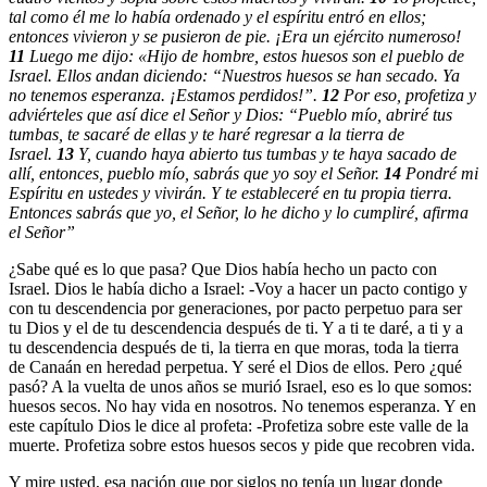
tal como él me lo había ordenado y el espíritu entró en ellos;
entonces vivieron y se pusieron de pie. ¡Era un ejército numeroso!
11
Luego me dijo: «Hijo de hombre, estos huesos son el pueblo de
Israel. Ellos andan diciendo: “Nuestros huesos se han secado. Ya
no tenemos esperanza. ¡Estamos perdidos!”.
12
Por eso, profetiza y
adviérteles que así dice el Señor y Dios: “Pueblo mío, abriré tus
tumbas, te sacaré de ellas y te haré regresar a la tierra de
Israel.
13
Y, cuando haya abierto tus tumbas y te haya sacado de
allí, entonces, pueblo mío, sabrás que yo soy el Señor.
14
Pondré mi
Espíritu en ustedes y vivirán. Y te estableceré en tu propia tierra.
Entonces sabrás que yo, el Señor, lo he dicho y lo cumpliré, afirma
el Señor”
¿Sabe qué es lo que pasa? Que Dios había hecho un pacto con
Israel. Dios le había dicho a Israel: -Voy a hacer un pacto contigo y
con tu descendencia por generaciones, por pacto perpetuo para ser
tu Dios y el de tu descendencia después de ti. Y a ti te daré, a ti y a
tu descendencia después de ti, la tierra en que moras, toda la tierra
de Canaán en heredad perpetua. Y seré el Dios de ellos. Pero ¿qué
pasó? A la vuelta de unos años se murió Israel, eso es lo que somos:
huesos secos. No hay vida en nosotros. No tenemos esperanza. Y en
este capítulo Dios le dice al profeta: -Profetiza sobre este valle de la
muerte. Profetiza sobre estos huesos secos y pide que recobren vida.
Y mire usted, esa nación que por siglos no tenía un lugar donde