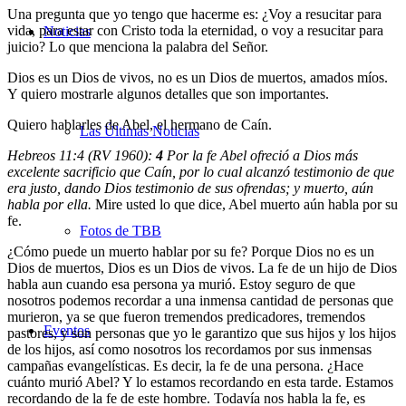
Una pregunta que yo tengo que hacerme es: ¿Voy a resucitar para
vida, para estar con Cristo toda la eternidad, o voy a resucitar para
Noticias
juicio? Lo que menciona la palabra del Señor.
Dios es un Dios de vivos, no es un Dios de muertos, amados míos.
Y quiero mostrarle algunos detalles que son importantes.
Quiero hablarles de Abel, el hermano de Caín.
Las Últimas Noticias
Hebreos 11:4 (RV 1960):
4
Por la fe Abel ofreció a Dios más
excelente sacrificio que Caín, por lo cual alcanzó testimonio de que
era justo, dando Dios testimonio de sus ofrendas; y muerto, aún
habla por ella.
Mire usted lo que dice, Abel muerto aún habla por su
fe.
Fotos de TBB
¿Cómo puede un muerto hablar por su fe? Porque Dios no es un
Dios de muertos, Dios es un Dios de vivos. La fe de un hijo de Dios
habla aun cuando esa persona ya murió. Estoy seguro de que
nosotros podemos recordar a una inmensa cantidad de personas que
murieron, ya se que fueron tremendos predicadores, tremendos
Eventos
pastores, y son personas que yo le garantizo que sus hijos y los hijos
de los hijos, así como nosotros los recordamos por sus inmensas
campañas evangelísticas. Es decir, la fe de una persona. ¿Hace
cuánto murió Abel? Y lo estamos recordando en esta tarde. Estamos
recordando de la fe de este hombre. Todavía nos habla la fe, es