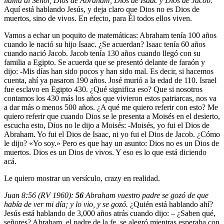
llama al Señor, Dios de Abraham, Dios de Isaac y Dios de Jacob.
Aquí está hablando Jesús, y deja claro que Dios no es Dios de
muertos, sino de vivos. En efecto, para Él todos ellos viven.
Vamos a echar un poquito de matemáticas: Abraham tenía 100 años
cuando le nació su hijo Isaac. ¿Se acuerdan? Isaac tenía 60 años
cuando nació Jacob. Jacob tenía 130 años cuando llegó con su
familia a Egipto. Se acuerda que se presentó delante de faraón y
dijo: -Mis días han sido pocos y han sido mal. Es decir, si hacemos
cuenta, ahí ya pasaron 190 años. José murió a la edad de 110. Israel
fue esclavo en Egipto 430. ¿Qué significa eso? Que si nosotros
contamos los 430 más los años que vivieron estos patriarcas, nos va
a dar más o menos 500 años. ¿A qué me quiero referir con esto? Me
quiero referir que cuando Dios se le presenta a Moisés en el desierto,
escucha esto, Dios no le dijo a Moisés: -Moisés, yo fui el Dios de
Abraham. Yo fui el Dios de Isaac, ni yo fui el Dios de Jacob. ¿Cómo
le dijo? «Yo soy.» Pero es que hay un asunto: Dios no es un Dios de
muertos. Dios es un Dios de vivos. Y eso es lo que está diciendo
acá.
Le quiero mostrar un versículo, crazy en realidad.
Juan 8:56 (RV 1960):
56
Abraham vuestro padre se gozó de que
había de ver mi día; y lo vio, y se gozó.
¿Quién está hablando ahí?
Jesús está hablando de 3,000 años atrás cuando dijo: – ¿Saben qué,
señores? Abraham, el padre de la fe, se alegró mientras esperaba con