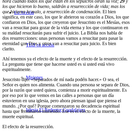
hora cuando todos los que están en los sepulcros oirán su voz;
29
y
los que hicieron lo bueno, saldrán a resurrección de vida; mas los
que hicieron lo malo, a resurrección de condenación
. El bien
En Acción
significa, en este caso, los que le abrieron su corazón a Dios, los que
confiaron en Dios, los que creyeron que Jesucristo es el Mesías, esos
van a resucitar para gozar de la vida eterna y los que continuaron en
su maldad resucitarán para sufrir el juicio. La Biblia nos habla de
dos resurrecciones: unas personas vamos a resucitar para pasar la
eternidad con Dios y otros van a resucitar para juicio. Es bien
TBB en acción
clarito.
Ahí tenemos ya el efecto de la muerte y el efecto de la resurrección.
La pregunta que tiene que hacerse usted es si usted está vivo
espiritualmente.
Misiones
Jesucristo dijo: «Separados de mí nada podéis hacer.» O sea, el
Señor es quien nos alimenta. Cuando una persona se separa de Dios,
por la razón que usted quiera, comienza a morir espiritualmente. Es
por eso por lo que vemos en las calles a personas que un día
estuvieron en una iglesia, pero ahora piensan igual que piensa el
mundo. ¿Por qué? Porque comenzaron su decadencia espiritual
Iglesia El Redentor Guadalajara
hasta que terminaron muriendo. Ese es el efecto de la muerte, la
muerte espiritual.
El efecto de la resurrección.