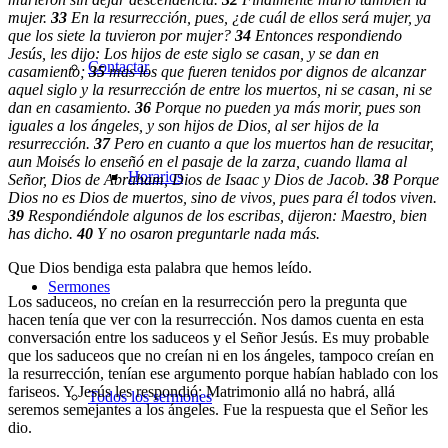
mujer.
33
En la resurrección, pues, ¿de cuál de ellos será mujer, ya
que los siete la tuvieron por mujer?
34
Entonces respondiendo
Jesús, les dijo: Los hijos de este siglo se casan, y se dan en
Contactar
casamiento;
35
mas los que fueren tenidos por dignos de alcanzar
aquel siglo y la resurrección de entre los muertos, ni se casan, ni se
dan en casamiento.
36
Porque no pueden ya más morir, pues son
iguales a los ángeles, y son hijos de Dios, al ser hijos de la
resurrección.
37
Pero en cuanto a que los muertos han de resucitar,
aun Moisés lo enseñó en el pasaje de la zarza, cuando llama al
Horarios
Señor, Dios de Abraham, Dios de Isaac y Dios de Jacob.
38
Porque
Dios no es Dios de muertos, sino de vivos, pues para él todos viven.
39
Respondiéndole algunos de los escribas, dijeron: Maestro, bien
has dicho.
40
Y no osaron preguntarle nada más.
Que Dios bendiga esta palabra que hemos leído.
Sermones
Los saduceos, no creían en la resurrección pero la pregunta que
hacen tenía que ver con la resurrección. Nos damos cuenta en esta
conversación entre los saduceos y el Señor Jesús. Es muy probable
que los saduceos que no creían ni en los ángeles, tampoco creían en
la resurrección, tenían ese argumento porque habían hablado con los
fariseos. Y Jesús les respondió: Matrimonio allá no habrá, allá
Todos los sermones
seremos semejantes a los ángeles. Fue la respuesta que el Señor les
dio.