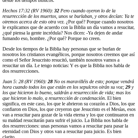
desde los tiempos bíblicos.
Hechos 17:32 (RV 1960):
32
Pero cuando oyeron lo de la
resurrección de los muertos, unos se burlaban, y otros decían: Ya te
oiremos acerca de esto otra vez.
¿Por qué? Porque cuando nosotros
le explicamos que de acuerdo con la Biblia un día vamos a resucitar,
¿qué piensa la gente incrédula? Nos dicen: -Ya dejen de andar
fumando eso, hombre. ¿Por qué? Porque no creen.
Desde los tiempos de la Biblia hay personas que se burlan de
nosotros los cristianos evangélicos, porque nosotros creemos que así
como el Señor Jesucristo resucitó, también nosotros vamos a
resucitar un día. Le tengo noticias: Y es que la Biblia nos habla de
dos resurrecciones.
Juan 5: 28 (RV 1960):
28
No os maravilléis de esto; porque vendrá
hora cuando todos los que están en los sepulcros oirán su voz;
29
y
los que hicieron lo bueno, saldrán a resurrección de vida; mas los
que hicieron lo malo, a resurrección de condenación
. El bien
significa, en este caso, los que le abrieron su corazón a Dios, los que
confiaron en Dios, los que creyeron que Jesucristo es el Mesías, esos
van a resucitar para gozar de la vida eterna y los que continuaron en
su maldad resucitarán para sufrir el juicio. La Biblia nos habla de
dos resurrecciones: unas personas vamos a resucitar para pasar la
eternidad con Dios y otros van a resucitar para juicio. Es bien
clarito.