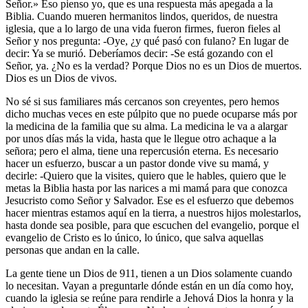
Señor.» Eso pienso yo, que es una respuesta más apegada a la
Biblia. Cuando mueren hermanitos lindos, queridos, de nuestra
iglesia, que a lo largo de una vida fueron firmes, fueron fieles al
Señor y nos pregunta: -Oye, ¿y qué pasó con fulano? En lugar de
decir: Ya se murió. Deberíamos decir: -Se está gozando con el
Señor, ya. ¿No es la verdad? Porque Dios no es un Dios de muertos.
Dios es un Dios de vivos.
No sé si sus familiares más cercanos son creyentes, pero hemos
dicho muchas veces en este púlpito que no puede ocuparse más por
la medicina de la familia que su alma. La medicina le va a alargar
por unos días más la vida, hasta que le llegue otro achaque a la
señora; pero el alma, tiene una repercusión eterna. Es necesario
hacer un esfuerzo, buscar a un pastor donde vive su mamá, y
decirle: -Quiero que la visites, quiero que le hables, quiero que le
metas la Biblia hasta por las narices a mi mamá para que conozca
Jesucristo como Señor y Salvador. Ese es el esfuerzo que debemos
hacer mientras estamos aquí en la tierra, a nuestros hijos molestarlos,
hasta donde sea posible, para que escuchen del evangelio, porque el
evangelio de Cristo es lo único, lo único, que salva aquellas
personas que andan en la calle.
La gente tiene un Dios de 911, tienen a un Dios solamente cuando
lo necesitan. Vayan a preguntarle dónde están en un día como hoy,
cuando la iglesia se reúne para rendirle a Jehová Dios la honra y la