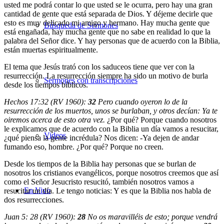
usted me podrá contar lo que usted se le ocurra, pero hay una gran
cantidad de gente que está separada de Dios. Y déjeme decirle que
esto es muy delicado mi amigo y hermano. Hay mucha gente que
Búsqueda de Sermones
está engañada, hay mucha gente que no sabe en realidad lo que la
palabra del Señor dice. Y hay personas que de acuerdo con la Biblia,
están muertas espiritualmente.
El tema que Jesús trató con los saduceos tiene que ver con la
resurrección. La resurrección siempre ha sido un motivo de burla
Sermones con transcripciones
desde los tiempos bíblicos.
Hechos 17:32 (RV 1960):
32
Pero cuando oyeron lo de la
resurrección de los muertos, unos se burlaban, y otros decían: Ya te
oiremos acerca de esto otra vez.
¿Por qué? Porque cuando nosotros
le explicamos que de acuerdo con la Biblia un día vamos a resucitar,
Videos
¿qué piensa la gente incrédula? Nos dicen: -Ya dejen de andar
fumando eso, hombre. ¿Por qué? Porque no creen.
Desde los tiempos de la Biblia hay personas que se burlan de
nosotros los cristianos evangélicos, porque nosotros creemos que así
como el Señor Jesucristo resucitó, también nosotros vamos a
En Vivo
resucitar un día. Le tengo noticias: Y es que la Biblia nos habla de
dos resurrecciones.
Juan 5: 28 (RV 1960):
28
No os maravilléis de esto; porque vendrá