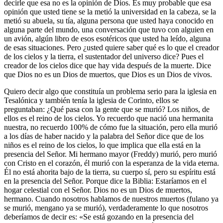
decirle que esa no es la opinión de Dios. Es muy probable que esa
opinión que usted tiene se la metió la universidad en la cabeza, se la
metió su abuela, su tía, alguna persona que usted haya conocido en
alguna parte del mundo, una conversación que tuvo con alguien en
un avión, algún libro de esos esotéricos que usted ha leído, alguna
de esas situaciones. Pero ¿usted quiere saber qué es lo que el creador
de los cielos y la tierra, el sustentador del universo dice? Pues el
creador de los cielos dice que hay vida después de la muerte. Dice
que Dios no es un Dios de muertos, que Dios es un Dios de vivos.
Quiero decir algo que constituía un problema serio para la iglesia en
Tesalónica y también tenía la iglesia de Corinto, ellos se
preguntaban: ¿Qué pasa con la gente que se murió? Los niños, de
ellos es el reino de los cielos. Yo recuerdo que nació una hermanita
nuestra, no recuerdo 100% de cómo fue la situación, pero ella murió
a los días de haber nacido y la palabra del Señor dice que de los
niños es el reino de los cielos, lo que implica que ella está en la
presencia del Señor. Mi hermano mayor (Freddy) murió, pero murió
con Cristo en el corazón, él murió con la esperanza de la vida eterna.
Él no está ahorita bajo de la tierra, su cuerpo sí, pero su espíritu está
en la presencia del Señor. Porque dice la Biblia: Estaríamos en el
hogar celestial con el Señor. Dios no es un Dios de muertos,
hermano. Cuando nosotros hablamos de nuestros muertos (fulano ya
se murió, mengano ya se murió), verdaderamente lo que nosotros
deberíamos de decir es: «Se está gozando en la presencia del