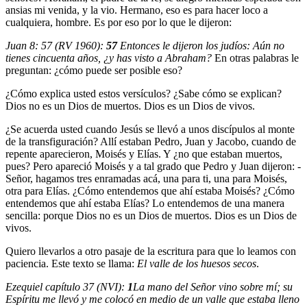
ansias mi venida, y la vio. Hermano, eso es para hacer loco a
cualquiera, hombre. Es por eso por lo que le dijeron:
Juan 8: 57 (RV 1960):
57
Entonces le dijeron los judíos: Aún no
tienes cincuenta años, ¿y has visto a Abraham?
En otras palabras le
preguntan: ¿cómo puede ser posible eso?
¿Cómo explica usted estos versículos? ¿Sabe cómo se explican?
Dios no es un Dios de muertos. Dios es un Dios de vivos.
¿Se acuerda usted cuando Jesús se llevó a unos discípulos al monte
de la transfiguración? Allí estaban Pedro, Juan y Jacobo, cuando de
repente aparecieron, Moisés y Elías. Y ¿no que estaban muertos,
pues? Pero apareció Moisés y a tal grado que Pedro y Juan dijeron: -
Señor, hagamos tres enramadas acá, una para ti, una para Moisés,
otra para Elías. ¿Cómo entendemos que ahí estaba Moisés? ¿Cómo
entendemos que ahí estaba Elías? Lo entendemos de una manera
sencilla: porque Dios no es un Dios de muertos. Dios es un Dios de
vivos.
Quiero llevarlos a otro pasaje de la escritura para que lo leamos con
paciencia. Este texto se llama:
El valle de los huesos secos
.
Ezequiel capítulo 37 (NVI):
1
La mano del Señor vino sobre mí; su
Espíritu me llevó y me colocó en medio de un valle que estaba lleno