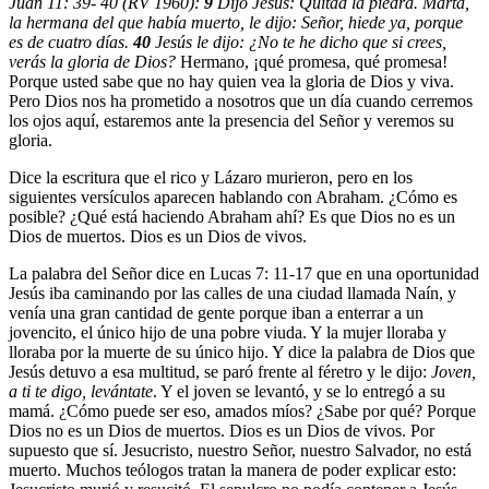
Juan 11: 39- 40 (RV 1960):
9
Dijo Jesús: Quitad la piedra. Marta,
la hermana del que había muerto, le dijo: Señor, hiede ya, porque
es de cuatro días.
40
Jesús le dijo: ¿No te he dicho que si crees,
verás la gloria de Dios?
Hermano, ¡qué promesa, qué promesa!
Porque usted sabe que no hay quien vea la gloria de Dios y viva.
Pero Dios nos ha prometido a nosotros que un día cuando cerremos
los ojos aquí, estaremos ante la presencia del Señor y veremos su
gloria.
Dice la escritura que el rico y Lázaro murieron, pero en los
siguientes versículos aparecen hablando con Abraham. ¿Cómo es
posible? ¿Qué está haciendo Abraham ahí? Es que Dios no es un
Dios de muertos. Dios es un Dios de vivos.
La palabra del Señor dice en Lucas 7: 11-17 que en una oportunidad
Jesús iba caminando por las calles de una ciudad llamada Naín, y
venía una gran cantidad de gente porque iban a enterrar a un
jovencito, el único hijo de una pobre viuda. Y la mujer lloraba y
lloraba por la muerte de su único hijo. Y dice la palabra de Dios que
Jesús detuvo a esa multitud, se paró frente al féretro y le dijo:
Joven,
a ti te digo, levántate
. Y el joven se levantó, y se lo entregó a su
mamá. ¿Cómo puede ser eso, amados míos? ¿Sabe por qué? Porque
Dios no es un Dios de muertos. Dios es un Dios de vivos. Por
supuesto que sí. Jesucristo, nuestro Señor, nuestro Salvador, no está
muerto. Muchos teólogos tratan la manera de poder explicar esto: