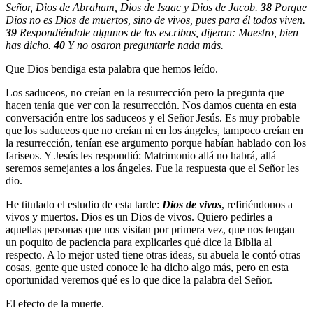
Señor, Dios de Abraham, Dios de Isaac y Dios de Jacob.
38
Porque
Dios no es Dios de muertos, sino de vivos, pues para él todos viven.
39
Respondiéndole algunos de los escribas, dijeron: Maestro, bien
has dicho.
40
Y no osaron preguntarle nada más.
Que Dios bendiga esta palabra que hemos leído.
Los saduceos, no creían en la resurrección pero la pregunta que
hacen tenía que ver con la resurrección. Nos damos cuenta en esta
conversación entre los saduceos y el Señor Jesús. Es muy probable
que los saduceos que no creían ni en los ángeles, tampoco creían en
la resurrección, tenían ese argumento porque habían hablado con los
fariseos. Y Jesús les respondió: Matrimonio allá no habrá, allá
seremos semejantes a los ángeles. Fue la respuesta que el Señor les
dio.
He titulado el estudio de esta tarde:
Dios de vivos
, refiriéndonos a
vivos y muertos. Dios es un Dios de vivos. Quiero pedirles a
aquellas personas que nos visitan por primera vez, que nos tengan
un poquito de paciencia para explicarles qué dice la Biblia al
respecto. A lo mejor usted tiene otras ideas, su abuela le contó otras
cosas, gente que usted conoce le ha dicho algo más, pero en esta
oportunidad veremos qué es lo que dice la palabra del Señor.
El efecto de la muerte.