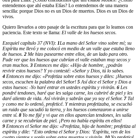
entendemos que ahí estaba Elías? Lo entendemos de una manera
sencilla: porque Dios no es un Dios de muertos. Dios es un Dios de
vivos.
Quiero llevarlos a otro pasaje de la escritura para que lo leamos con
paciencia. Este texto se llama:
El valle de los huesos secos
.
Ezequiel capítulo 37 (NVI):
1
La mano del Señor vino sobre mí; su
Espíritu me llevó y me colocó en medio de un valle que estaba lleno
de huesos.
2
Me hizo pasearme entre ellos, de un lado para otro.
Pude ver que los huesos que cubrían el valle estaban muy secos y
eran muchos.
3
Entonces me dijo: «Hijo de hombre, ¿podrán
revivir estos huesos? Y yo contesté: «Señor y Dios, tú lo sabes.
4
Entonces me dijo: «Profetiza sobre estos huesos y diles: ¡Huesos
secos, escuchen la palabra del Señor!
5
Así dice el Señor y Dios a
estos huesos: -Yo haré entrar en ustedes espíritu y vivirán.
6
Les
pondré tendones, haré que les salga carne, los cubriré de piel y les
daré aliento de vida. Así vivirán y sabrán que yo soy el Señor.
7
Tal
y como me lo ordenó, profeticé. Y mientras profetizaba, se escuchó
un ruido que sacudió la tierra, y los huesos comenzaron a unirse
entre sí.
8
Yo me fijé y vi que en ellos aparecían tendones, les salía
carne y se recubrían de piel. ¡Pero no había espíritu en ellos!
9
Entonces el Señor me dijo: «Profetiza, hijo de hombre; profetiza al
espíritu y dile: “Esto ordena el Señor y Dios: ‘Espíritu, ven de los
cuatro vientos y sopla sobre estos muertos y vivirán.
10
Yo profeticé,