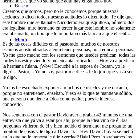
hermano!, es que yo siento que aquí hay engañados hoy.
Buscar
Creemos que somos, pero no le conocemos porque nuestras
acciones lo dicen todo, nuestras actitudes lo dicen todo. Te dije que
este hombre que se llamaba Nicodemo era quisquilloso, número dos
era legalista, mire hermano en tercer lugar este hombre no solamente
era obstinado, un tipo que le importaba más la marca que el sentir.
Menú
Es de las cosas difíciles en el pastorado, muchos de nosotros
estamos acostumbrados a entretener personas, no a educar personas.
Yo me gozo mucho con los sermones que ustedes predican, todas las
tardes los estoy viendo y me encanta criticarlos. – Hoy va a predicar
la hermana fulana. ¡Wow! Escuché a la esposa de Jocsan, yo le
digo; – Pastor, – Yo no soy pastor me dice. -Te lo juro que vas a ser
le digo.
Yo los he escuchado exponer a muchos de ustedes y me encanta,
porque no entretienen, enseñan. Y eso es lo que te mantiene sólido,
una persona que tiene a Dios como padre, pues le interesa
conocerlo.
Nos sentamos con el pastor David ayer a grabar 42 minutos de una
entrevista que ya va a estar por ahí, porque la idea vino de él, las
preguntas vinieron de él y bien metido el hermano, me preguntó un
montón de cosas y le digo a David Jr. – Hey David, hoy si se metió
en lo que no le importa le dije ¿verdad? [jaja] Pero lo grabamos los