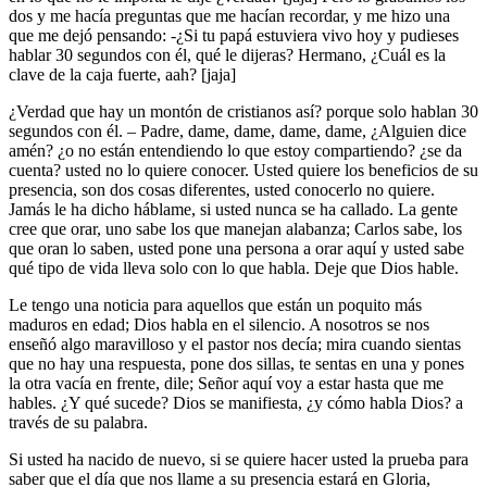
dos y me hacía preguntas que me hacían recordar, y me hizo una
que me dejó pensando: -¿Si tu papá estuviera vivo hoy y pudieses
hablar 30 segundos con él, qué le dijeras? Hermano, ¿Cuál es la
clave de la caja fuerte, aah? [jaja]
¿Verdad que hay un montón de cristianos así? porque solo hablan 30
segundos con él. – Padre, dame, dame, dame, dame, ¿Alguien dice
amén? ¿o no están entendiendo lo que estoy compartiendo? ¿se da
cuenta? usted no lo quiere conocer. Usted quiere los beneficios de su
presencia, son dos cosas diferentes, usted conocerlo no quiere.
Jamás le ha dicho háblame, si usted nunca se ha callado. La gente
cree que orar, uno sabe los que manejan alabanza; Carlos sabe, los
que oran lo saben, usted pone una persona a orar aquí y usted sabe
qué tipo de vida lleva solo con lo que habla. Deje que Dios hable.
Le tengo una noticia para aquellos que están un poquito más
maduros en edad; Dios habla en el silencio. A nosotros se nos
enseñó algo maravilloso y el pastor nos decía; mira cuando sientas
que no hay una respuesta, pone dos sillas, te sentas en una y pones
la otra vacía en frente, dile; Señor aquí voy a estar hasta que me
hables. ¿Y qué sucede? Dios se manifiesta, ¿y cómo habla Dios? a
través de su palabra.
Si usted ha nacido de nuevo, si se quiere hacer usted la prueba para
saber que el día que nos llame a su presencia estará en Gloria,