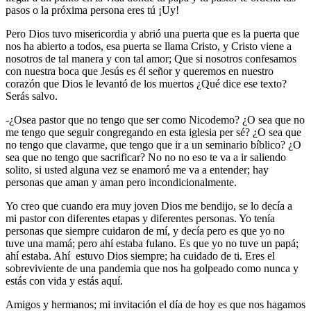
pasos o la próxima persona eres tú ¡Uy!
Pero Dios tuvo misericordia y abrió una puerta que es la puerta que
nos ha abierto a todos, esa puerta se llama Cristo, y Cristo viene a
nosotros de tal manera y con tal amor; Que si nosotros confesamos
con nuestra boca que Jesús es él señor y queremos en nuestro
corazón que Dios le levantó de los muertos ¿Qué dice ese texto?
Serás salvo.
-¿Osea pastor que no tengo que ser como Nicodemo? ¿O sea que no
me tengo que seguir congregando en esta iglesia per sé? ¿O sea que
no tengo que clavarme, que tengo que ir a un seminario bíblico? ¿O
sea que no tengo que sacrificar? No no no eso te va a ir saliendo
solito, si usted alguna vez se enamoró me va a entender; hay
personas que aman y aman pero incondicionalmente.
Yo creo que cuando era muy joven Dios me bendijo, se lo decía a
mi pastor con diferentes etapas y diferentes personas. Yo tenía
personas que siempre cuidaron de mí, y decía pero es que yo no
tuve una mamá; pero ahí estaba fulano. Es que yo no tuve un papá;
ahí estaba. Ahí estuvo Dios siempre; ha cuidado de ti. Eres el
sobreviviente de una pandemia que nos ha golpeado como nunca y
estás con vida y estás aquí.
Amigos y hermanos; mi invitación el día de hoy es que nos hagamos