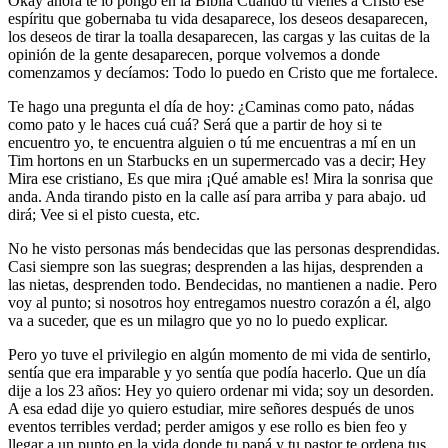
Okay ahora te lo pongo en la Biblia Cuando tú vienes a Cristo ese
espíritu que gobernaba tu vida desaparece, los deseos desaparecen,
los deseos de tirar la toalla desaparecen, las cargas y las cuitas de la
opinión de la gente desaparecen, porque volvemos a donde
comenzamos y decíamos: Todo lo puedo en Cristo que me fortalece.
Te hago una pregunta el día de hoy: ¿Caminas como pato, nádas
como pato y le haces cuá cuá? Será que a partir de hoy si te
encuentro yo, te encuentra alguien o tú me encuentras a mí en un
Tim hortons en un Starbucks en un supermercado vas a decir; Hey
Mira ese cristiano, Es que mira ¡Qué amable es! Mira la sonrisa que
anda. Anda tirando pisto en la calle así para arriba y para abajo. ud
dirá; Vee si el pisto cuesta, etc.
No he visto personas más bendecidas que las personas desprendidas.
Casi siempre son las suegras; desprenden a las hijas, desprenden a
las nietas, desprenden todo. Bendecidas, no mantienen a nadie. Pero
voy al punto; si nosotros hoy entregamos nuestro corazón a él, algo
va a suceder, que es un milagro que yo no lo puedo explicar.
Pero yo tuve el privilegio en algún momento de mi vida de sentirlo,
sentía que era imparable y yo sentía que podía hacerlo. Que un día
dije a los 23 años: Hey yo quiero ordenar mi vida; soy un desorden.
A esa edad dije yo quiero estudiar, mire señores después de unos
eventos terribles verdad; perder amigos y ese rollo es bien feo y
llegar a un punto en la vida donde tu papá y tu pastor te ordena tus