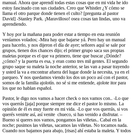
manual. Ahora que aprendí todas estas cosas que en mi vida he ido
estoy fascinado con sus ciudades. Creo que Whistler ¿Y cómo se
llama el otro parque donde tienen el culto? [pregunta al pastor
David] -Stanley Park. ¡Maravilloso! osea cosas tan lindas, uno va
aprendiendo.
Y hoy por la mañana para poder estar a tiempo en esta reunión
veníamos volados; -Mira hay que bajarse yá. Pero hay un manual
para hacerlo, y nos dijeron el día de ayer; señores aquí se sale por
grupos, tienen dos chances dijo; el primer grupo saca sus propias
maletas porque es el que va primero, tiene que buscar ¿Dónde?
¿cómo? y la puerta es esa, y eran como tres mil gentes. El segundo
grupo saque su maleta la noche anterior, se las van a pasar trayendo
y usted la va a encontrar afuera del lugar donde la necesita, ya en el
parqueo. Y nos quedamos viendo los dos un poco así con el pastor,
somos de la familia ajolotín. no sé si me entiende, ajolote itor para
los que no hablan español.
Pastor, le digo nos vamos a hacer check o nos vamos con.. -Lo que
vos querrás [jaja] porque siempre me dice el pastor lo mismo. La
opinión de él es muy fuerte en mi vida. -Lo que vos querrás, si vos
querés venirte así, así venite chueco, si has venido a disfrutar. –
Bueno si queres nos vamos, pongamos las viñetas.. Cabal en la
noche; pusimos las viñetas, sacamos las viñetas. No tocamos nada.
Cuando nos bajamos para abajo, [risas] ahí estaba la maleta. Y todos