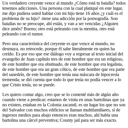
Un verdadero creyente vence al mundo ¿Cómo está tu batalla? todos
tenemos adicciones. Una persona con la cual platiqué en este lugar,
me dijo pudiera usted hablar con mi hijo tiene 16 años ¿y cuál es el
problema de su hijo? -tiene una adicción por la pornografía. Son
batallas no se preocupe, ahí están, y van a ser vencidas ¿Alguien
dice amén? Bueno; otro está peleando con la mentira, otro está
peleando con el rumor.
Pero una característica del creyente es que vence al mundo, no
desmaya, no retrocede, porque él sabe literalmente en quien ha
creído. Es por eso que ese diálogo voy a regresar al texto inicial del
evangelio de Juan capítulo tres de este hombre que era un religioso,
de este hombre que era obstinado, de este hombre que era legalista,
de este hombre que era un gran crítico, de este hombre que era parte
del sanedrín, de este hombre que tenía una máscara de hipocresía
tremenda; se dió cuenta que todo lo que tenía no podía vencer a lo
que Cristo tenía, no se puede.
Les quiero contar algo, creo que se lo comenté más de algún año
cuando viene a predicar; estamos de visita en unas bartolinas que ya
no existen, estaban en la Colonia zacamil, es un lugar los que no son
del Salvador con muchos edificios se llaman multifamiliares, sí de
ingresos medios para abajo entonces eran muchos, ahí había una
bartolina una cárcel preventiva; County jail para ser más exacto.