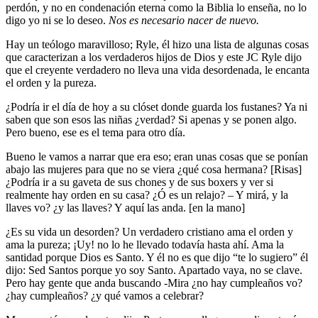
perdón, y no en condenación eterna como la Biblia lo enseña, no lo
digo yo ni se lo deseo.
Nos es necesario nacer de nuevo.
Hay un teólogo maravilloso; Ryle, él hizo una lista de algunas cosas
que caracterizan a los verdaderos hijos de Dios y este JC Ryle dijo
que el creyente verdadero no lleva una vida desordenada, le encanta
el orden y la pureza.
¿Podría ir el día de hoy a su clóset donde guarda los fustanes? Ya ni
saben que son esos las niñas ¿verdad? Si apenas y se ponen algo.
Pero bueno, ese es el tema para otro día.
Bueno le vamos a narrar que era eso; eran unas cosas que se ponían
abajo las mujeres para que no se viera ¿qué cosa hermana? [Risas]
¿Podría ir a su gaveta de sus chones y de sus boxers y ver si
realmente hay orden en su casa? ¿Ó es un relajo? – Y mirá, y la
llaves vo? ¿y las llaves? Y aquí las anda. [en la mano]
¿Es su vida un desorden? Un verdadero cristiano ama el orden y
ama la pureza; ¡Uy! no lo he llevado todavía hasta ahí. Ama la
santidad porque Dios es Santo. Y él no es que dijo “te lo sugiero” él
dijo: Sed Santos porque yo soy Santo. Apartado vaya, no se clave.
Pero hay gente que anda buscando -Mira ¿no hay cumpleaños vo?
¿hay cumpleaños? ¿y qué vamos a celebrar?