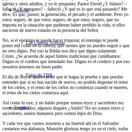
iglesia y otros adultos, y yo le pregunto; Pastor David ¿Y fulano? –
falleció ¿Y mengano? – falleció ¿Y qué es lo que está pasando? Me
Noticias
dice; Es que, pastor; la generación, el pecado y el ambiente. Pero yo
estoy seguro, de que estoy seguro, de que estoy seguro, que no
importa en la situación que pudieran haber perdido la vida, si ellos
nacieron de nuevo estarán en la presencia del Señor.
No, si el enemigo te puede hacer tropezar, el enemigo te puede
Las Últimas Noticias
poner mil cosas en la cabeza; que sientes que no puedes seguir o que
no eres digno. Por eso la Biblia nos dice que digno solamente
Cristo. ¿Se acuerda de aquel himno tradicional que cantábamos:
Digno es el cordero que inmolado fue. Digno es el cordero y por eso
nosotros tenemos un buen padre.
Fotos de TBB
El día de hoy te quiero pedir que te hagas la prueba y que puedas
entender que si no has nacido de nuevo, no podrás degustar el reino
de los cielos, y el reino de los cielos no comienza cuando te mueres,
el reino de los cielos comienza aquí.
Así como lo oye, y no hablo porque somos reyes y sacerdotes no;
Eventos
somos empleados; algunos ilegales ¿Amén? No no somos reyes y
sacerdotes, somos humanos pero somos hijos de Dios.
Y cada vez que vamos nosotros a un funeral ahí en el Salvador
cantamos esa alabanza; Mansión gloriosa tengo yo en el cielo, todas