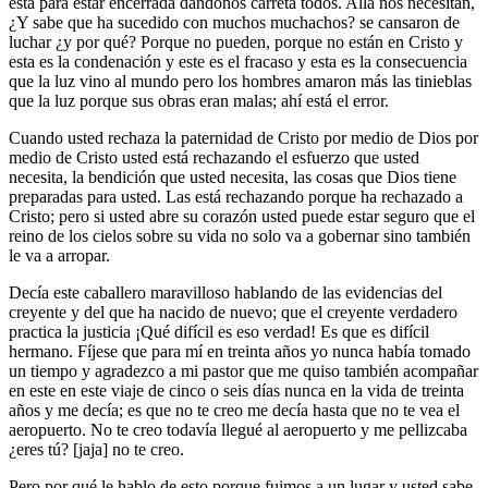
está para estar encerrada dándonos carreta todos. Allá nos necesitan,
¿Y sabe que ha sucedido con muchos muchachos? se cansaron de
luchar ¿y por qué? Porque no pueden, porque no están en Cristo y
esta es la condenación y este es el fracaso y esta es la consecuencia
que la luz vino al mundo pero los hombres amaron más las tinieblas
que la luz porque sus obras eran malas; ahí está el error.
Cuando usted rechaza la paternidad de Cristo por medio de Dios por
medio de Cristo usted está rechazando el esfuerzo que usted
necesita, la bendición que usted necesita, las cosas que Dios tiene
preparadas para usted. Las está rechazando porque ha rechazado a
Cristo; pero si usted abre su corazón usted puede estar seguro que el
reino de los cielos sobre su vida no solo va a gobernar sino también
le va a arropar.
Decía este caballero maravilloso hablando de las evidencias del
creyente y del que ha nacido de nuevo; que el creyente verdadero
practica la justicia ¡Qué difícil es eso verdad! Es que es difícil
hermano. Fíjese que para mí en treinta años yo nunca había tomado
un tiempo y agradezco a mi pastor que me quiso también acompañar
en este en este viaje de cinco o seis días nunca en la vida de treinta
años y me decía; es que no te creo me decía hasta que no te vea el
aeropuerto. No te creo todavía llegué al aeropuerto y me pellizcaba
¿eres tú? [jaja] no te creo.
Pero por qué le hablo de esto porque fuimos a un lugar y usted sabe