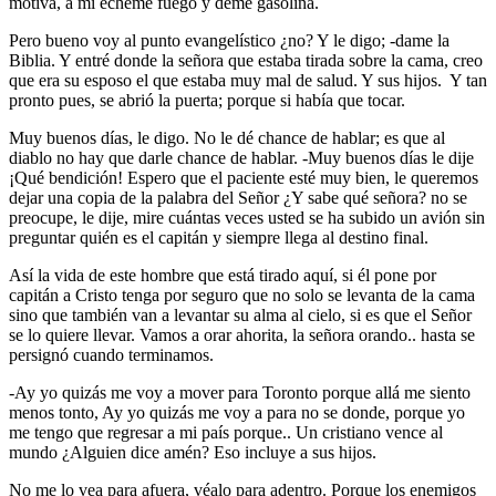
motiva, a mí echeme fuego y deme gasolina.
Pero bueno voy al punto evangelístico ¿no? Y le digo; -dame la
Biblia. Y entré donde la señora que estaba tirada sobre la cama, creo
que era su esposo el que estaba muy mal de salud. Y sus hijos. Y tan
pronto pues, se abrió la puerta; porque si había que tocar.
Muy buenos días, le digo. No le dé chance de hablar; es que al
diablo no hay que darle chance de hablar. -Muy buenos días le dije
¡Qué bendición! Espero que el paciente esté muy bien, le queremos
dejar una copia de la palabra del Señor ¿Y sabe qué señora? no se
preocupe, le dije, mire cuántas veces usted se ha subido un avión sin
preguntar quién es el capitán y siempre llega al destino final.
Así la vida de este hombre que está tirado aquí, si él pone por
capitán a Cristo tenga por seguro que no solo se levanta de la cama
sino que también van a levantar su alma al cielo, si es que el Señor
se lo quiere llevar. Vamos a orar ahorita, la señora orando.. hasta se
persignó cuando terminamos.
-Ay yo quizás me voy a mover para Toronto porque allá me siento
menos tonto, Ay yo quizás me voy a para no se donde, porque yo
me tengo que regresar a mi país porque.. Un cristiano vence al
mundo ¿Alguien dice amén? Eso incluye a sus hijos.
No me lo vea para afuera, véalo para adentro. Porque los enemigos