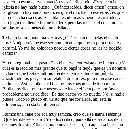
pasaron o están en esa situación y están diciendo: -Es que en la
iglesia no hay nada bueno. ¿Cuántos sabios, dicen amén? amén, en
la iglesia no hay nada bueno; es que el muchacho ese es así, es que
la muchacha esa es asá y habla tres idiomas y tiene tres maridos va
parejo ¿me entiende lo que le digo? pero las metas del cristiano no
son las mismas metas del no cristiano.
Te hago la pregunta una vez más ¿Cuáles son tus metas el día de
hoy? Amigo créame este sermón, créame que no es para usted, es
para mí. Yo me he golpeado porque ciertas cosas no las he podido
cambiar.
Y me preguntaba el pastor David en esta entrevista que hicimos, ¿Y
cuál es la lección más grande que tu papá te dejó? que es un hombre
luchador que hasta el último día de su vida subió a un púlpito
arrastrando los pies, con su retahíla de errores, pero nunca se cansó
de luchar. Así los hijos de Dios no nos cansamos de luchar. La
Biblia nos dice no nos cansemos de hacer el bien pero por favor
probablemente usted dice: Es que pastor yo no puedo. No, si nadie
puede; Todo lo puedo en Cristo que me fortalece, ahí está la
diferencia, ahí está la diferencia.
Fuimos una calle por acá muy famosa, creo que se llama Hastings,
¡Qué terrible escenario! Y no los critico, para allá deberíamos de ir
después de esto. Allá es donde nos necesitan; no aquí. La iglesia no