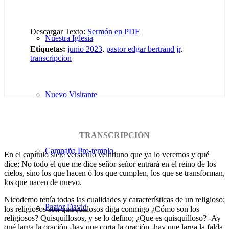
Descargar Texto:
Sermón en PDF
Nuestra Iglesia
Etiquetas:
junio 2023
,
pastor edgar bertrand jr
,
transcripcion
Nuevo Visitante
TRANSCRIPCIÓN
Campaña Pro-templo
En el capítulo siete versículo veintiuno que ya lo veremos y qué
dice; No todo el que me dice señor señor entrará en el reino de los
cielos, sino los que hacen ó los que cumplen, los que se transforman,
los que nacen de nuevo.
Nicodemo tenía todas las cualidades y características de un religioso;
Pastor David
los religiosos son quisquillosos diga conmigo ¿Cómo son los
religiosos? Quisquillosos, y se lo defino; ¿Que es quisquilloso? -Ay
qué larga la oración -hay que corta la oración -hay que larga la falda