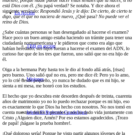
maestro; porque nadie puede hacer estas señales que tú haces, si no
está Dios con él.
¿Su papá verdad? Se notaba. Y dice ahora el
siguiente versículo:
Respondió Jesús y le dijo: De cierto, de cierto te
En Acción
digo, que el que no naciera de nuevo,
¿Qué pasa?
No puede ver el
reino de Dios.
¿Sabe cuántas personas se han desengañado al hacerse el examen?
Hace poco un buen amigo estaba haciendo un trámite para tener una
ciudadanía norteamericana y le pidieron que como era algo que
TBB en acción
habían heredado; sus hijos fueran a hacerse el examen del ADN, lo
curioso fue que de los tres que fueron, uno salió que no era hijo de
él.
Oiga a la hermana Paty hasta tos le dio al fondo allá atrás, [risas]
pero bueno. Uno salió qué no era, pero me dice él: Pero yo lo amo,
Misiones
yo lo crié desde pequeño, yo nunca he dudado que es mi hijo, se
sienta a mi mesa, me honró con los estudios.
El hecho que yo descubra este desorden después de treinta, cuarenta
años de matrimonio yo no lo puedo rechazar porque es mi hijo, eso
es exactamente lo que Dios ha hecho con nosotros. No nos tomó en
cuenta nuestros delitos y pecados y nos ha dado vida juntamente con
Iglesia El Redentor Guadalajara
Cristo ¿Alguien dice, Amén? Por eso estamos agradecidos. ¡Trozo
de papá! ¡hágase la prueba hombre!.
¡Qué doloroso sería! Porque he visto partir algunos jóvenes de la