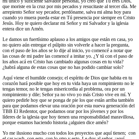
mi único y suficiente salvador personal, yo creo que Tú eres Dios,
que moriste en la cruz por mis pecados y resucitaste al tercer día. Me
arrepiento Señor soy pecador, perdóname, salva mi alma hoy para
cuando yo muera pueda estar en Tú presencia por siempre en Cristo
Jesús. Hoy te quiero declarar mi Señor y mi Salvador y la iglesia
entera dice un Amén.
Le damos un fuertísimo aplauso a los amigos que están en casa, yo
no quiero aún entregar el púlpito sin volverle a hacer la pregunta,
con el paso de los años se lo dije al inicio, yo comencé a notar que
las cosas de mi padre las comencé a imitar yo. ¿Y tú con el paso de
los años acá en Cristo has cambiado algunas cosas en tu vida?
¿habrá alguna de estas cosas que no has podido cambiar solo?
Aquí viene el humilde consejo; el espíritu de Dios que habita en tu
corazón hará posible que hoy en tu vida haya un rompimiento no le
tengas temor, no le tengas misericordia al problema, ora por un
rompimiento y dile; Señor ya no vivo yo más Cristo vive en mí. Y
quiero pedirle hoy que se ponga de pie los que están arriba también
para que podamos elevar una oración por esta nueva generación del
TBB El Redentor, que podamos orar por los jóvenes y por los
líderes de la iglesia que hoy tienen una responsabilidad maravillosa,
porque estamos haciendo historia ¿alguien dice amén?
Yo me ilusiono mucho con todos los proyectos que aquí tienen; con
el car wash, con esto, con lo otro y esto. Le doy al señor, ¡aquí