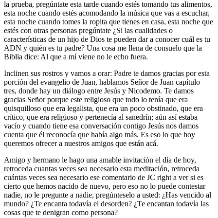
la prueba, pregúntate esta tarde cuando estés tomando tus alimentos,
esta noche cuando estés acomodando la música que vas a escuchar,
esta noche cuando tomes la ropita que tienes en casa, esta noche que
estés con otras personas pregúntate ¿Si las cualidades o
características de un hijo de Dios te pueden dar a conocer cuál es tu
ADN y quién es tu padre? Una cosa me llena de consuelo que la
Biblia dice: Al que a mí viene no le echo fuera.
Inclinen sus rostros y vamos a orar: Padre te damos gracias por esta
porción del evangelio de Juan, hablamos Señor de Juan capítulo
tres, donde hay un diálogo entre Jesús y Nicodemo. Te damos
gracias Señor porque este religioso que todo lo tenía que era
quisquilloso que era legalista, que era un poco obstinado, que era
crítico, que era religioso y pertenecía al sanedrín; aún así estaba
vacío y cuando tiene esa conversación contigo Jesús nos damos
cuenta que él reconocía que había algo más. Es eso lo que hoy
queremos ofrecer a nuestros amigos que están acá.
Amigo y hermano le hago una amable invitación el día de hoy,
retroceda cuantas veces sea necesario esta meditación, retroceda
cuántas veces sea necesario ese comentario de JC right a ver si es
cierto que hemos nacido de nuevo, pero eso no lo puede contestar
nadie, no le pregunte a nadie, pregúnteselo a usted: ¿Has vencido al
mundo? ¿Te encanta todavía el desorden? ¿Te encantan todavía las
cosas que te denigran como persona?