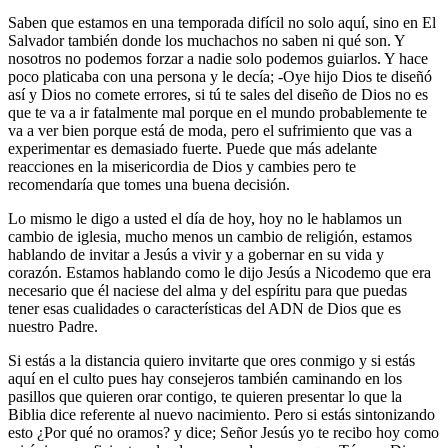
Saben que estamos en una temporada difícil no solo aquí, sino en El
Salvador también donde los muchachos no saben ni qué son. Y
nosotros no podemos forzar a nadie solo podemos guiarlos. Y hace
poco platicaba con una persona y le decía; -Oye hijo Dios te diseñó
así y Dios no comete errores, si tú te sales del diseño de Dios no es
que te va a ir fatalmente mal porque en el mundo probablemente te
va a ver bien porque está de moda, pero el sufrimiento que vas a
experimentar es demasiado fuerte. Puede que más adelante
reacciones en la misericordia de Dios y cambies pero te
recomendaría que tomes una buena decisión.
Lo mismo le digo a usted el día de hoy, hoy no le hablamos un
cambio de iglesia, mucho menos un cambio de religión, estamos
hablando de invitar a Jesús a vivir y a gobernar en su vida y
corazón. Estamos hablando como le dijo Jesús a Nicodemo que era
necesario que él naciese del alma y del espíritu para que puedas
tener esas cualidades o características del ADN de Dios que es
nuestro Padre.
Si estás a la distancia quiero invitarte que ores conmigo y si estás
aquí en el culto pues hay consejeros también caminando en los
pasillos que quieren orar contigo, te quieren presentar lo que la
Biblia dice referente al nuevo nacimiento. Pero si estás sintonizando
esto ¿Por qué no oramos? y dice; Señor Jesús yo te recibo hoy como