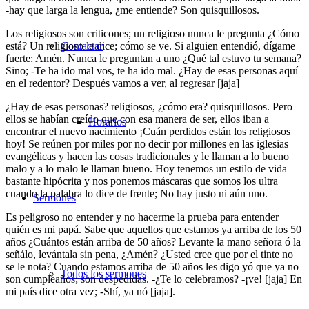
-hay que larga la lengua, ¿me entiende? Son quisquillosos.
Los religiosos son criticones; un religioso nunca le pregunta ¿Cómo
está? Un religioso le dice; cómo se ve. Si alguien entendió, dígame
Contactar
fuerte: Amén. Nunca le preguntan a uno ¿Qué tal estuvo tu semana?
Sino; -Te ha ido mal vos, te ha ido mal. ¿Hay de esas personas aquí
en el redentor? Después vamos a ver, al regresar [jaja]
¿Hay de esas personas? religiosos, ¿cómo era? quisquillosos. Pero
ellos se habían creído que con esa manera de ser, ellos iban a
Horarios
encontrar el nuevo nacimiento ¡Cuán perdidos están los religiosos
hoy! Se reúnen por miles por no decir por millones en las iglesias
evangélicas y hacen las cosas tradicionales y le llaman a lo bueno
malo y a lo malo le llaman bueno. Hoy tenemos un estilo de vida
bastante hipócrita y nos ponemos máscaras que somos los ultra
cuando la palabra lo dice de frente; No hay justo ni aún uno.
Sermones
Es peligroso no entender y no hacerme la prueba para entender
quién es mi papá. Sabe que aquellos que estamos ya arriba de los 50
años ¿Cuántos están arriba de 50 años? Levante la mano señora ó la
señálo, levántala sin pena, ¿Amén? ¿Usted cree que por el tinte no
se le nota? Cuando estamos arriba de 50 años les digo yó que ya no
Todos los sermones
son cumpleaños; son despedidas. -¿Te lo celebramos? -¡ve! [jaja] En
mi país dice otra vez; -Shí, ya nó [jaja].