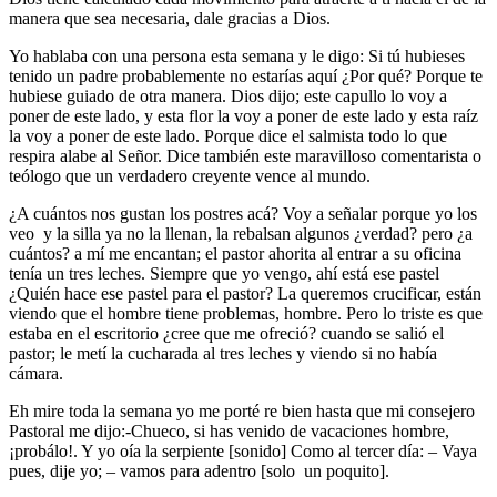
manera que sea necesaria, dale gracias a Dios.
Yo hablaba con una persona esta semana y le digo: Si tú hubieses
tenido un padre probablemente no estarías aquí ¿Por qué? Porque te
hubiese guiado de otra manera. Dios dijo; este capullo lo voy a
poner de este lado, y esta flor la voy a poner de este lado y esta raíz
la voy a poner de este lado. Porque dice el salmista todo lo que
respira alabe al Señor. Dice también este maravilloso comentarista o
teólogo que un verdadero creyente vence al mundo.
¿A cuántos nos gustan los postres acá? Voy a señalar porque yo los
veo y la silla ya no la llenan, la rebalsan algunos ¿verdad? pero ¿a
cuántos? a mí me encantan; el pastor ahorita al entrar a su oficina
tenía un tres leches. Siempre que yo vengo, ahí está ese pastel
¿Quién hace ese pastel para el pastor? La queremos crucificar, están
viendo que el hombre tiene problemas, hombre. Pero lo triste es que
estaba en el escritorio ¿cree que me ofreció? cuando se salió el
pastor; le metí la cucharada al tres leches y viendo si no había
cámara.
Eh mire toda la semana yo me porté re bien hasta que mi consejero
Pastoral me dijo:-Chueco, si has venido de vacaciones hombre,
¡probálo!. Y yo oía la serpiente [sonido] Como al tercer día: – Vaya
pues, dije yo; – vamos para adentro [solo un poquito].