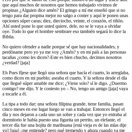
que aquí muchos de nosotros que hemos trabajado vivimos de
propinas ¿Alguien dice amén? El gringo a mí me enseñó que si no
tengo para dar propina mejor no salgo a comer y aquí le ponen unas
opciones súper caras; diez, dieciocho, veinte, el corazón, el riñón.
Ahí usted pone lo que usted quiere, dele, no se le vaya a olvidar
oye. Todo lo que el hombre sembrare eso también segará lo dice la
Biblia.
No quiero ofender a nadie porque sé que hay nacionalidades, y
perdóname pero yo ya me voy ¿Amén? y en mi país a las personas
tacañas ¿como les dicen?-Este es bien chucho, decimos nosotros
¿verdad? [jaja]
Eh Pues fíjese que llegó una señora que hacía el cuarto, lo arreglaba,
como dicen en mi pueblo; aseaba el cuarto. Y la señora desde el día
que llegué súper amable me dice; ¿Viene solo? sí le digo. ¿Duermo
contigo? me dijo. Y le contesto yo – No, tengo un amigo [jaja] vaya
a tocarle a él.
La tipa a todo dar; una señora filipina grande, tiene familia, pasan
cinco meses en ese lugar luego se van a trabajar. Entonces llegó el
día y nos dejaron a cada uno un sobre y cada vez que yo entraba al
dormitorio le había puesto una figurita un perrito, un elefante, el
tercer día fue una hojita de marihuana [está vieja es de las mías dije
yo] [jaja] ¿me entiende? pero qué tremendo y ahora cuando ya me