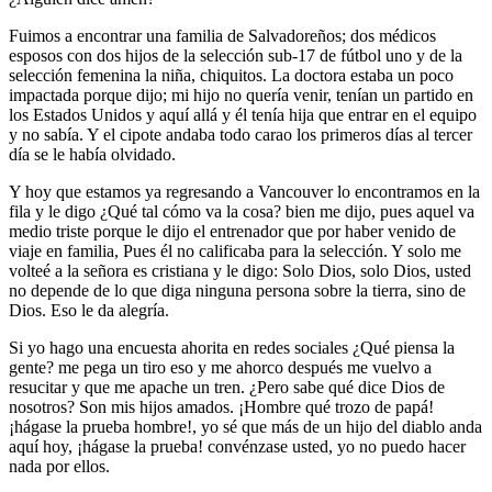
Fuimos a encontrar una familia de Salvadoreños; dos médicos
esposos con dos hijos de la selección sub-17 de fútbol uno y de la
selección femenina la niña, chiquitos. La doctora estaba un poco
impactada porque dijo; mi hijo no quería venir, tenían un partido en
los Estados Unidos y aquí allá y él tenía hija que entrar en el equipo
y no sabía. Y el cipote andaba todo carao los primeros días al tercer
día se le había olvidado.
Y hoy que estamos ya regresando a Vancouver lo encontramos en la
fila y le digo ¿Qué tal cómo va la cosa? bien me dijo, pues aquel va
medio triste porque le dijo el entrenador que por haber venido de
viaje en familia, Pues él no calificaba para la selección. Y solo me
volteé a la señora es cristiana y le digo: Solo Dios, solo Dios, usted
no depende de lo que diga ninguna persona sobre la tierra, sino de
Dios. Eso le da alegría.
Si yo hago una encuesta ahorita en redes sociales ¿Qué piensa la
gente? me pega un tiro eso y me ahorco después me vuelvo a
resucitar y que me apache un tren. ¿Pero sabe qué dice Dios de
nosotros? Son mis hijos amados. ¡Hombre qué trozo de papá!
¡hágase la prueba hombre!, yo sé que más de un hijo del diablo anda
aquí hoy, ¡hágase la prueba! convénzase usted, yo no puedo hacer
nada por ellos.