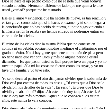
Dios se hace el ojo pacho como que no se nota que venís todavía
sonado al culto. -Hermano hábleme de lado que me quema le dice
usted ¿verdad? porque me he rasurado.
Ese es el amor y evidencia que ha nacido de nuevo, es tan sencillo y
es tan grave como esto que si te haces el examen y tú solito llegas a
la conclusión que no has nacido de nuevo, aunque sigas viniendo a
la iglesia según la palabra no hemos entrado ni podremos entrar en
el reino de los cielos.
El reino de los cielos dice la misma Biblia que no consiste en
comida ni en bebida; porque nosotros medimos el cristianismo por el
grado de éxito. No si hay gente que tiene un montón de plata pero
no tiene nada que ver con Dios y más de alguna persona estará
diciendo; – Es que pastor usted es fácil porque tuvo un papá y yo no
tuve un papá. -Y a mí las cosas no fueron como las suyas, y yo no
tuve una familia y yo tuve esto.
Yo se lo decía al pastor el otro día; jamás olvides que la soberanía de
Dios está por encima de todas las cosas. ¿Tú crees que a Dios se le
olvidaron los detalles de tu vida? ¿En serio? ¿tú crees que Dios te
olvidó y te abandonó? dijo: -Ah este no le doy tata; Ah este sí. A
este le doy tata más o menos. Aquel que lo conozca a los treinta
años, este nunca lo va a conocer.
Dios tiene calculado cada movimiento para atraerte a ti hacia él de la