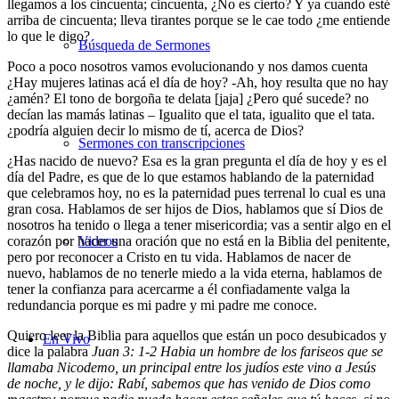
llegamos a los cincuenta; cincuenta, ¿No es cierto? Y ya cuando esté
arriba de cincuenta; lleva tirantes porque se le cae todo ¿me entiende
lo que le digo?
Búsqueda de Sermones
Poco a poco nosotros vamos evolucionando y nos damos cuenta
¿Hay mujeres latinas acá el día de hoy? -Ah, hoy resulta que no hay
¿amén? El tono de borgoña te delata [jaja] ¿Pero qué sucede? no
decían las mamás latinas – Igualito que el tata, igualito que el tata.
¿podría alguien decir lo mismo de tí, acerca de Dios?
Sermones con transcripciones
¿Has nacido de nuevo? Esa es la gran pregunta el día de hoy y es el
día del Padre, es que de lo que estamos hablando de la paternidad
que celebramos hoy, no es la paternidad pues terrenal lo cual es una
gran cosa. Hablamos de ser hijos de Dios, hablamos que sí Dios de
nosotros ha tenido o llega a tener misericordia; vas a sentir algo en el
corazón por hacer una oración que no está en la Biblia del penitente,
Videos
pero por reconocer a Cristo en tu vida. Hablamos de nacer de
nuevo, hablamos de no tenerle miedo a la vida eterna, hablamos de
tener la confianza para acercarme a él confiadamente valga la
redundancia porque es mi padre y mi padre me conoce.
Quiero leer la Biblia para aquellos que están un poco desubicados y
En Vivo
dice la palabra
Juan 3: 1-2 Habia un hombre de los fariseos que se
llamaba Nicodemo, un principal entre los judíos este vino a Jesús
de noche, y le dijo: Rabí, sabemos que has venido de Dios como