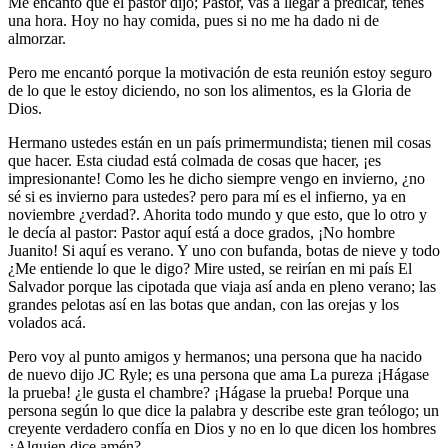
Me encantó que el pastor dijo; Pastor, vas a llegar a predicar, tenés
una hora. Hoy no hay comida, pues si no me ha dado ni de
almorzar.
Pero me encantó porque la motivación de esta reunión estoy seguro
de lo que le estoy diciendo, no son los alimentos, es la Gloria de
Dios.
Hermano ustedes están en un país primermundista; tienen mil cosas
que hacer. Esta ciudad está colmada de cosas que hacer, ¡es
impresionante! Como les he dicho siempre vengo en invierno, ¿no
sé si es invierno para ustedes? pero para mí es el infierno, ya en
noviembre ¿verdad?. Ahorita todo mundo y que esto, que lo otro y
le decía al pastor: Pastor aquí está a doce grados, ¡No hombre
Juanito! Si aquí es verano. Y uno con bufanda, botas de nieve y todo
¿Me entiende lo que le digo? Mire usted, se reirían en mi país El
Salvador porque las cipotada que viaja así anda en pleno verano; las
grandes pelotas así en las botas que andan, con las orejas y los
volados acá.
Pero voy al punto amigos y hermanos; una persona que ha nacido
de nuevo dijo JC Ryle; es una persona que ama La pureza ¡Hágase
la prueba! ¿le gusta el chambre? ¡Hágase la prueba! Porque una
persona según lo que dice la palabra y describe este gran teólogo; un
creyente verdadero confía en Dios y no en lo que dicen los hombres
¿Alguien dice amén?