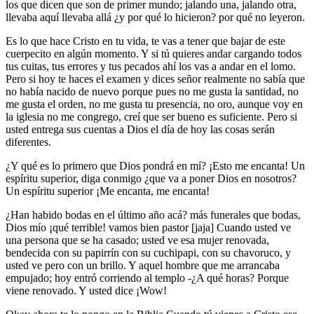
los que dicen que son de primer mundo; jalando una, jalando otra,
llevaba aquí llevaba allá ¿y por qué lo hicieron? por qué no leyeron.
Es lo que hace Cristo en tu vida, te vas a tener que bajar de este
cuerpecito en algún momento. Y si tú quieres andar cargando todos
tus cuitas, tus errores y tus pecados ahí los vas a andar en el lomo.
Pero si hoy te haces el examen y dices señor realmente no sabía que
no había nacido de nuevo porque pues no me gusta la santidad, no
me gusta el orden, no me gusta tu presencia, no oro, aunque voy en
la iglesia no me congrego, creí que ser bueno es suficiente. Pero si
usted entrega sus cuentas a Dios el día de hoy las cosas serán
diferentes.
¿Y qué es lo primero que Dios pondrá en mí? ¡Esto me encanta! Un
espíritu superior, diga conmigo ¿que va a poner Dios en nosotros?
Un espíritu superior ¡Me encanta, me encanta!
¿Han habido bodas en el último año acá? más funerales que bodas,
Dios mío ¡qué terrible! vamos bien pastor [jaja] Cuando usted ve
una persona que se ha casado; usted ve esa mujer renovada,
bendecida con su papirrín con su cuchipapi, con su chavoruco, y
usted ve pero con un brillo. Y aquel hombre que me arrancaba
empujado; hoy entró corriendo al templo -¿A qué horas? Porque
viene renovado. Y usted dice ¡Wow
!