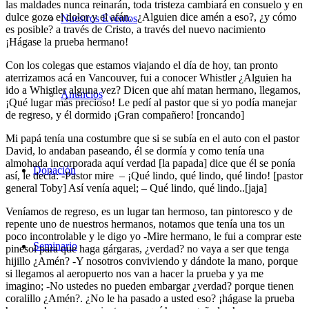
las maldades nunca reinarán, toda tristeza cambiará en consuelo y en
dulce gozo el dolor y el afán. ¿Alguien dice amén a eso?, ¿y cómo
Nuestros Eventos
es posible? a través de Cristo, a través del nuevo nacimiento
¡Hágase la prueba hermano!
Con los colegas que estamos viajando el día de hoy, tan pronto
aterrizamos acá en Vancouver, fui a conocer Whistler ¿Alguien ha
ido a Whistler alguna vez? Dicen que ahí matan hermano, llegamos,
Anuncios
¡Qué lugar más precioso! Le pedí al pastor que si yo podía manejar
de regreso, y él dormido ¡Gran compañero! [roncando]
Mi papá tenía una costumbre que si se subía en el auto con el pastor
David, lo andaban paseando, él se dormía y como tenía una
almohada incorporada aquí verdad [la papada] dice que él se ponía
Donación
así, le decía: -Pastor mire – ¡Qué lindo, qué lindo, qué lindo! [pastor
general Toby] Así venía aquel; – Qué lindo, qué lindo..[jaja]
Veníamos de regreso, es un lugar tan hermoso, tan pintoresco y de
repente uno de nuestros hermanos, notamos que tenía una tos un
poco incontrolable y le digo yo -Mire hermano, le fui a comprar este
Seminario
pinesol para que haga gárgaras, ¿verdad? no vaya a ser que tenga
hijillo ¿Amén? -Y nosotros conviviendo y dándote la mano, porque
si llegamos al aeropuerto nos van a hacer la prueba y ya me
imagino; -No ustedes no pueden embargar ¿verdad? porque tienen
coralillo ¿Amén?. ¿No le ha pasado a usted eso? ¡hágase la prueba