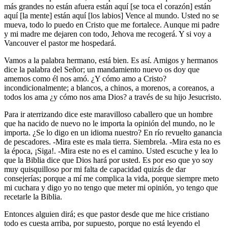
más grandes no están afuera están aquí [se toca el corazón] están
aquí [la mente] están aquí [los labios] Vence al mundo. Usted no se
mueva, todo lo puedo en Cristo que me fortalece. Aunque mi padre
y mi madre me dejaren con todo, Jehova me recogerá. Y si voy a
Vancouver el pastor me hospedará.
Vamos a la palabra hermano, está bien. Es así. Amigos y hermanos
dice la palabra del Señor; un mandamiento nuevo os doy que
amemos como él nos amó. ¿Y cómo amo a Cristo?
incondicionalmente; a blancos, a chinos, a morenos, a coreanos, a
todos los ama ¿y cómo nos ama Dios? a través de su hijo Jesucristo.
Para ir aterrizando dice este maravilloso caballero que un hombre
que ha nacido de nuevo no le importa la opinión del mundo, no le
importa. ¿Se lo digo en un idioma nuestro? En río revuelto ganancia
de pescadores. -Mira este es mala tierra. Siembrela. -Mira esta no es
la época, ¡Siga!. -Mira este no es el camino. Usted escuche y lea lo
que la Biblia dice que Dios hará por usted. Es por eso que yo soy
muy quisquilloso por mi falta de capacidad quizás de dar
consejerías; porque a mí me complica la vida, porque siempre meto
mi cuchara y digo yo no tengo que meter mi opinión, yo tengo que
recetarle la Biblia.
Entonces alguien dirá; es que pastor desde que me hice cristiano
todo es cuesta arriba, por supuesto, porque no está leyendo el