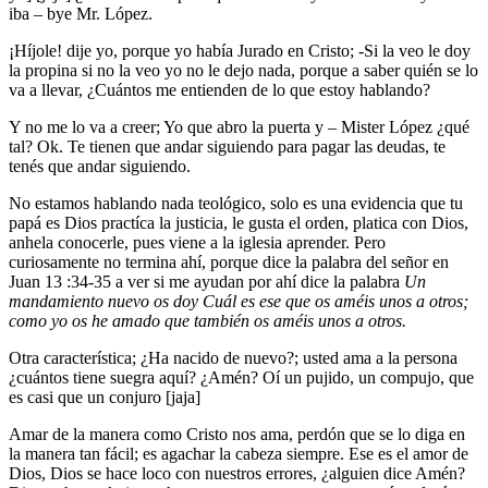
iba – bye
Mr. López.
¡Híjole! dije yo, porque yo había Jurado en Cristo; -Si la veo le doy
la propina si no la veo yo no le dejo nada, porque a saber quién se lo
va a llevar, ¿Cuántos me entienden de lo que estoy hablando?
Y no me lo va a creer; Yo que abro la puerta y – Mister López ¿qué
tal? Ok. Te tienen que andar siguiendo para pagar las deudas, te
tenés que andar siguiendo.
No estamos hablando nada teológico, solo es una evidencia que tu
papá es Dios practíca la justicia, le gusta el orden, platica con Dios,
anhela conocerle, pues viene a la iglesia aprender. Pero
curiosamente no termina ahí, porque dice la palabra del señor en
Juan 13 :34-35 a ver si me ayudan por ahí dice la palabra
Un
mandamiento nuevo os doy Cuál es ese que os améis unos a otros;
como yo os he amado que también os améis unos a otros.
Otra característica; ¿Ha nacido de nuevo?; usted ama a la persona
¿cuántos tiene suegra aquí? ¿Amén? Oí un pujido, un compujo, que
es casi que un conjuro [jaja]
Amar de la manera como Cristo nos ama, perdón que se lo diga en
la manera tan fácil; es agachar la cabeza siempre. Ese es el amor de
Dios, Dios se hace loco con nuestros errores, ¿alguien dice Amén?