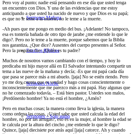
Pero voy al punto; nadie está pensando en ese día que usted tenga
un encuentro con Dios. Y una de las evidencias que me estoy
anticipando a que usted ha nacido de nuevo y que Dios es su papá;
Sermones Mañana
es que no le teme a la muerte, no le teme a la muerte.
-Ah pues que me pongo en medio del bus. ¡Adelante! No tampoco,
esa es tontería bañada de otro tipo de jarabe ¿me entiende lo que le
digo?. Pero no le teme a la muerte, porque sabemos que la Biblia
nos garantiza, ¿Que dice? Ausentes del cuerpo presentes al Señor.
Pero la pregunta fue: ¿Quién es tu padre?
Estudios Bíblicos
Muchos de nosotros vamos cambiando con el tiempo, y hoy lo
predicaba mi hijo mayor allá en El Salvador intentando compartir un
tema a las nueve de la mañana y decía; -Es que mi papá cada día
que pasa se parece más a mi abuelo. [jaja] No se estén riendo. Pero
yo me doy cuenta que es verdad y hago cosas conscientemente o
Sermones Noche
inconscientemente que me parezco más a mi papá. Hay algunas que
no he comenzado todavía, – Está bien pastor. Ustedes son malos,
¡Perdónenlo hombre! Ya no está el hombre, ¿Amén?
Pero en muchas cosas; la manera como lleva la iglesia, la manera
como ordena las cosas, ¿Usted sabe que usted calcula la edad del
Sermones – Solo audio
hombre, no por las arrugas?, eso es en la mujer, al hombre la edad se
le calcula por la altura del cincho ¿me entiende lo que le digo?
Quince, [jaja] diecisiete por atrás aquí [jaja] catorce. Ah y cuando