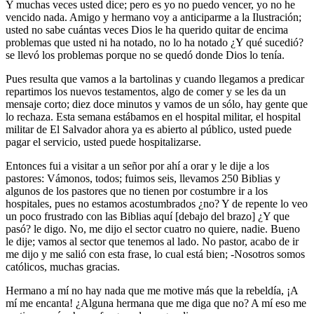
Y muchas veces usted dice; pero es yo no puedo vencer, yo no he
vencido nada. Amigo y hermano voy a anticiparme a la Ilustración;
usted no sabe cuántas veces Dios le ha querido quitar de encima
problemas que usted ni ha notado, no lo ha notado ¿Y qué sucedió?
se llevó los problemas porque no se quedó donde Dios lo tenía.
Pues resulta que vamos a la bartolinas y cuando llegamos a predicar
repartimos los nuevos testamentos, algo de comer y se les da un
mensaje corto; diez doce minutos y vamos de un sólo, hay gente que
lo rechaza. Esta semana estábamos en el hospital militar, el hospital
militar de El Salvador ahora ya es abierto al público, usted puede
pagar el servicio, usted puede hospitalizarse.
Entonces fui a visitar a un señor por ahí a orar y le dije a los
pastores: Vámonos, todos; fuimos seis, llevamos 250 Biblias y
algunos de los pastores que no tienen por costumbre ir a los
hospitales, pues no estamos acostumbrados ¿no? Y de repente lo veo
un poco frustrado con las Biblias aquí [debajo del brazo] ¿Y que
pasó? le digo. No, me dijo el sector cuatro no quiere, nadie. Bueno
le dije; vamos al sector que tenemos al lado. No pastor, acabo de ir
me dijo y me salió con esta frase, lo cual está bien; -Nosotros somos
católicos, muchas gracias.
Hermano a mí no hay nada que me motive más que la rebeldía, ¡A
mí me encanta! ¿Alguna hermana que me diga que no? A mí eso me