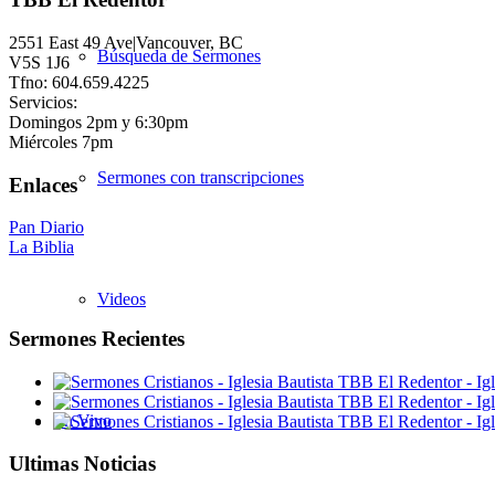
2551 East 49 Ave|Vancouver, BC
Búsqueda de Sermones
V5S 1J6
Tfno: 604.659.4225
Servicios:
Domingos 2pm y 6:30pm
Miércoles 7pm
Sermones con transcripciones
Enlaces
Pan Diario
La Biblia
Videos
Sermones Recientes
En Vivo
Ultimas Noticias