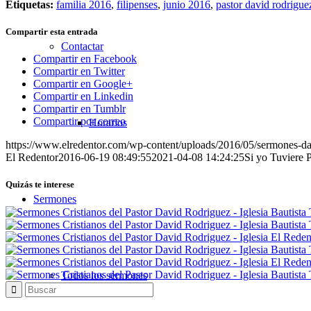
Etiquetas:
familia 2016
,
filipenses
,
junio 2016
,
pastor david rodrigue
Compartir esta entrada
Contactar
Compartir en Facebook
Compartir en Twitter
Compartir en Google+
Compartir en Linkedin
Compartir en Tumblr
Compartir por correo
Horarios
https://www.elredentor.com/wp-content/uploads/2016/05/sermones-d
El Redentor
2016-06-19 08:49:55
2021-04-08 14:24:25
Si yo Tuviere
Quizás te interese
Sermones
Todos los sermones