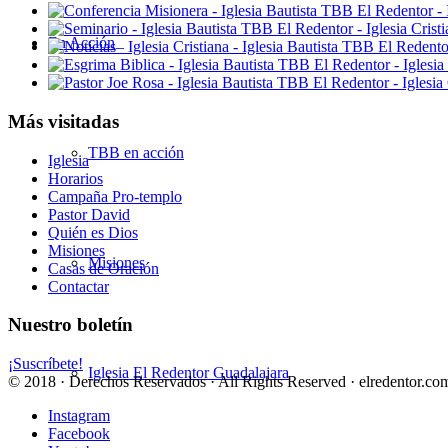
En Acción
Más visitadas
TBB en acción
Iglesia
Horarios
Campaña Pro-templo
Pastor David
Quién es Dios
Misiones
Misiones
Casas de Oración
Contactar
Nuestro boletín
¡Suscríbete!
Iglesia El Redentor Guadalajara
© 2018 · Derechos Reservados · All Rights Reserved · elredentor.com
Instagram
Facebook