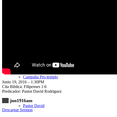
Nuestra Iglesia
Nuevo Visitante
Campaña Pro-templo
Junio 19, 2016 – 1:30PM
Cita Biblica: Filipenses 1:6
Predicador: Pastor David Rodriguez
jun1916am
Pastor David
Descargar Sermon