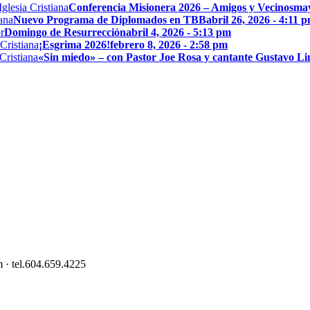
Conferencia Misionera 2026 – Amigos y Vecinos
may
Nuevo Programa de Diplomados en TBB
abril 26, 2026 - 4:11 
Domingo de Resurrección
abril 4, 2026 - 5:13 pm
¡Esgrima 2026!
febrero 8, 2026 - 2:58 pm
«Sin miedo» – con Pastor Joe Rosa y cantante Gustavo L
 · tel.604.659.4225