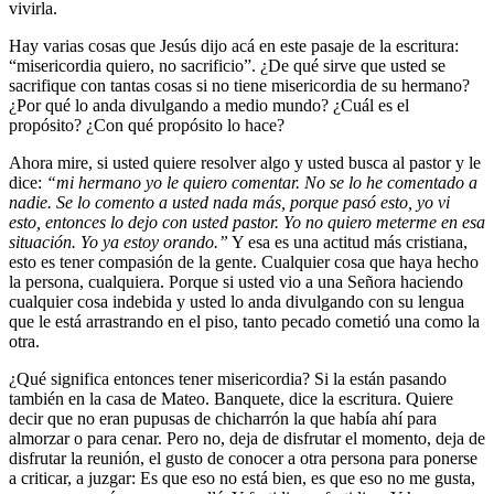
vivirla.
Hay varias cosas que Jesús dijo acá en este pasaje de la escritura:
“misericordia quiero, no sacrificio”. ¿De qué sirve que usted se
sacrifique con tantas cosas si no tiene misericordia de su hermano?
¿Por qué lo anda divulgando a medio mundo? ¿Cuál es el
propósito? ¿Con qué propósito lo hace?
Ahora mire, si usted quiere resolver algo y usted busca al pastor y le
dice:
“mi hermano yo le quiero comentar. No se lo he comentado a
nadie. Se lo comento a usted nada más, porque pasó esto, yo vi
esto, entonces lo dejo con usted pastor. Yo no quiero meterme en esa
situación. Yo ya estoy orando.”
Y esa es una actitud más cristiana,
esto es tener compasión de la gente. Cualquier cosa que haya hecho
la persona, cualquiera. Porque si usted vio a una Señora haciendo
cualquier cosa indebida y usted lo anda divulgando con su lengua
que le está arrastrando en el piso, tanto pecado cometió una como la
otra.
¿Qué significa entonces tener misericordia? Si la están pasando
también en la casa de Mateo. Banquete, dice la escritura. Quiere
decir que no eran pupusas de chicharrón la que había ahí para
almorzar o para cenar. Pero no, deja de disfrutar el momento, deja de
disfrutar la reunión, el gusto de conocer a otra persona para ponerse
a criticar, a juzgar: Es que eso no está bien, es que eso no me gusta,