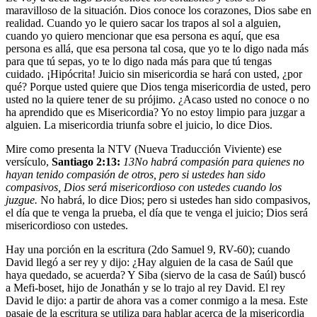
maravilloso de la situación. Dios conoce los corazones, Dios sabe en
realidad. Cuando yo le quiero sacar los trapos al sol a alguien,
cuando yo quiero mencionar que esa persona es aquí, que esa
persona es allá, que esa persona tal cosa, que yo te lo digo nada más
para que tú sepas, yo te lo digo nada más para que tú tengas
cuidado. ¡Hipócrita! Juicio sin misericordia se hará con usted, ¿por
qué? Porque usted quiere que Dios tenga misericordia de usted, pero
usted no la quiere tener de su prójimo. ¿Acaso usted no conoce o no
ha aprendido que es
Misericordia
? Yo no estoy limpio para juzgar a
alguien. La misericordia triunfa sobre el juicio, lo dice Dios.
Mire como presenta la NTV (Nueva Traducción Viviente) ese
versículo,
Santiago 2:13:
13
No habrá compasión para quienes no
hayan tenido compasión de otros, pero si ustedes han sido
compasivos, Dios será misericordioso con ustedes cuando los
juzgue.
No habrá, lo dice Dios; pero si ustedes han sido compasivos,
el día que te venga la prueba, el día que te venga el juicio; Dios será
misericordioso con ustedes.
Hay una porción en la escritura (2
do
Samuel 9, RV-60); cuando
David llegó a ser rey y dijo: ¿Hay alguien de la casa de Saúl que
haya quedado, se acuerda? Y Siba (siervo de la casa de Saúl) buscó
a Mefi-boset, hijo de Jonathán y se lo trajo al rey David. El rey
David le dijo: a partir de ahora vas a comer conmigo a la mesa. Este
pasaje de la escritura se utiliza para hablar acerca de la misericordia