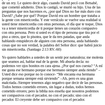
de un rey. Le quiero decir algo, cuando David pecó con Betsabé,
que cometió adulterio. Dios lo castigó, se murió su hijo. Una de las
preguntas que nos hacemos es, ¿por qué Dios no fue más duro con
David? ¿Sabe por qué? Porque David era un hombre que trataba a
la gente con misericordia. Y este versículo se vuelve una realidad si
usted tiene misericordia con otras personas, el día que te toque, Dios
va a tener misericordia de ti porque tienes un corazón compasivo
con otra persona. Pero si usted es el tipo de persona que tira por el
piso a otros, que lo pisotea, que le da tres patadas, que anda
hablando estupideces de alguien con otra persona, anda hablando
cosas que no son verdad, la palabra del Señor dice: que habrá juicio
sin misericordia. (Santiago 2:13 RV.-60)
Yo quiero hablarles a ustedes de un sentir por naturaleza; me molesta
que seamos así, hablar mal de la gente. Mi abuela decía: no
podemos ver ojos bonitos en cara ajena. ¿Por qué nos cuesta? “A mí
me gusta ese hermano porque ese hermano siempre anda riendo” –
Usted dice eso porque no lo conoce- “Me encanta esa hermana
porque semana siempre está sirviendo” –Ah, pero es una gran
malcriada.-Siempre tenemos algo negativo que decir de las personas.
Todos hemos cometido errores, sin lugar a dudas, todos hemos
cometido errores; pero la biblia nos enseña que nosotros podemos
ser compasivos con el pecador, no con el pecado; sino con el
pecador. El creyente debe ser compasivo con el pecador.