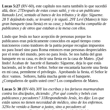
Lucas 5:27
(RV-60), este capítulo nos narra también lo que sucedió
allá, dice:
27
Después de estas cosas salió, y vio a un publicano
llamado Leví, sentado al banco de los tributos y le dijo: Sígueme.
28
Y dejándolo todo, se levantó y le siguió
.
29
Y Leví
(Mateo)
le hizo
gran banquete
(una fiesta)
en su casa; y había mucha compañía de
publicanos y de otros que estaban a la mesa con ellos.
Lindo que Jesús no hace acepción de personas porque los
publicanos eran prácticamente conocidos en aquel tiempo como
traicioneros como traidores de la patria porque recogían impuestos
no para Israel sino para Roma entonces eran personas despreciables
por el resto del mundo, pero no para Jesús. Se nos habla del gran
banquete en su casa, es decir una fiesta en la casa de Mateo. ¡Qué
lindo! Acaban de hacerle el llamado: Sígueme, deja lo que estás
haciendo, así le dice el Señor. Señor me encantaría hacerte una fiesta
en mi casa, permíteme el privilegio. Aprobando la fiesta, el Señor le
dice: vamos. Señores, había mucha gente en el banquete.
¿Compañeros de quién usted cree? Los compañeros de Mateo.
Lucas 5: 30
(RV-60)
30
Y los escribas y los fariseos murmuraban
contra los discípulos, diciendo: ¿Por qué coméis y bebés con
publicanos y pecadores?
31
Respondiendo Jesús, les dijo: Los que
están sanos no tienen necesidad de médico, sino de los enfermos.
32
No he venido a llamar a justos, sino a pecadores al