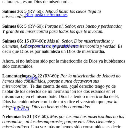
naturaleza, es un Dios de misericordia.
Salmos 36: 5
(RV-60):
Jehová hasta los cielos llega tu
Búsqueda de Sermones
misericordia
.
Salmos 86: 5
(RV-60):
Porque tú, Señor, eres bueno y perdonador,
Y grande en misericordia para todos los que te invocan.
Salmos 86: 15
(RV-60):
Más tú, Señor, Dios misericordioso y
Sermones con transcripciones
clemente, Lento para la ira, y grande en misericordia y verdad
. Es
decir que Dios es por naturaleza un Dios de misericordia.
Ahora, si no hubiera sido por la misericordia de Dios ya hubiésemos
sido consumidos.
Lamentaciones 3: 22
(RV-60):
Por la misericordia de Jehová no
Videos
hemos sido consumidos, porque nunca decayeron sus
misericordias
. Te das cuenta de eso, ¿qué derecho tengo yo de
hablar de los defectos de mi hermano? Si los dos estamos en el
mismo saco, en el mismo bote. Dios ha tenido misericordia de él,
Dios ha tenido misericordia de mí y dice el versículo que:
por la
misericordia de Dios no hemos sido consumidos.
En Vivo
Nehemías 9: 31
(RV-60):
Mas por tus muchas misericordias no los
consumiste, ni los desamparaste; porque eres Dios clemente y
misericordios
o. Una vez más no hemos sido consumidos, es decir: