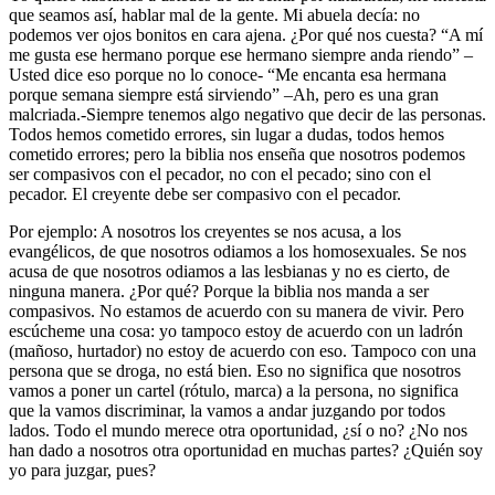
que seamos así, hablar mal de la gente. Mi abuela decía: no
podemos ver ojos bonitos en cara ajena. ¿Por qué nos cuesta? “A mí
me gusta ese hermano porque ese hermano siempre anda riendo” –
Usted dice eso porque no lo conoce- “Me encanta esa hermana
porque semana siempre está sirviendo” –Ah, pero es una gran
malcriada.-Siempre tenemos algo negativo que decir de las personas.
Todos hemos cometido errores, sin lugar a dudas, todos hemos
cometido errores; pero la biblia nos enseña que nosotros podemos
ser compasivos con el pecador, no con el pecado; sino con el
pecador. El creyente debe ser compasivo con el pecador.
Por ejemplo
: A nosotros los creyentes se nos acusa, a los
evangélicos, de que nosotros odiamos a los homosexuales. Se nos
acusa de que nosotros odiamos a las lesbianas y no es cierto, de
ninguna manera. ¿Por qué? Porque la biblia nos manda a ser
compasivos. No estamos de acuerdo con su manera de vivir. Pero
escúcheme una cosa: yo tampoco estoy de acuerdo con un ladrón
(mañoso, hurtador) no estoy de acuerdo con eso. Tampoco con una
persona que se droga, no está bien. Eso no significa que nosotros
vamos a poner un cartel (rótulo, marca) a la persona, no significa
que la vamos discriminar, la vamos a andar juzgando por todos
lados. Todo el mundo merece otra oportunidad, ¿sí o no? ¿No nos
han dado a nosotros otra oportunidad en muchas partes? ¿Quién soy
yo para juzgar, pues?