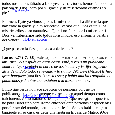
todos nos hemos faltado a las leyes divinas, todos hemos faltado a la
palabra de Dios, pero por su gracia y su misericordia estamos en
En Acción
pie.
Entonces fíjate ya vimos que es la misericordia. La diferencia que
hay entre la gracia y la misericordia. Vemos que Dios es un Dios
misericordioso por naturaleza. Que si no fuera por la misericordia de
Dios ya hubiéramos sido todos consumidos, eso enseña la palabra
TBB en acción
del Señor.
¿Qué pasó en la fiesta, en la casa de Mateo?
Lucas 5:27
(RV-60), este capítulo nos narra también lo que sucedió
allá, dice:
27
Después de estas cosas salió, y vio a un publicano
llamado Leví, sentado al banco de los tributos y le dijo: Sígueme.
Misiones
28
Y dejándolo todo, se levantó y le siguió
.
29
Y Leví
(Mateo)
le hizo
gran banquete
(una fiesta)
en su casa; y había mucha compañía de
publicanos y de otros que estaban a la mesa con ellos.
Lindo que Jesús no hace acepción de personas porque los
publicanos eran prácticamente conocidos en aquel tiempo como
Iglesia El Redentor Guadalajara
traicioneros como traidores de la patria porque recogían impuestos
no para Israel sino para Roma entonces eran personas despreciables
por el resto del mundo, pero no para Jesús. Se nos habla del gran
banquete en su casa, es decir una fiesta en la casa de Mateo. ¡Qué