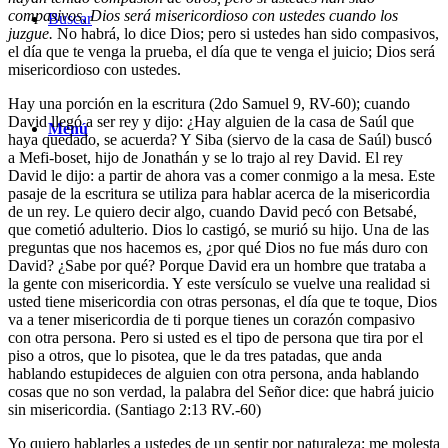
compasivos, Dios será misericordioso con ustedes cuando los
Buscar
juzgue.
No habrá, lo dice Dios; pero si ustedes han sido compasivos,
el día que te venga la prueba, el día que te venga el juicio; Dios será
misericordioso con ustedes.
Hay una porción en la escritura (2
do
Samuel 9, RV-60); cuando
David llegó a ser rey y dijo: ¿Hay alguien de la casa de Saúl que
Menú
haya quedado, se acuerda? Y Siba (siervo de la casa de Saúl) buscó
a Mefi-boset, hijo de Jonathán y se lo trajo al rey David. El rey
David le dijo: a partir de ahora vas a comer conmigo a la mesa. Este
pasaje de la escritura se utiliza para hablar acerca de la misericordia
de un rey. Le quiero decir algo, cuando David pecó con Betsabé,
que cometió adulterio. Dios lo castigó, se murió su hijo. Una de las
preguntas que nos hacemos es, ¿por qué Dios no fue más duro con
David? ¿Sabe por qué? Porque David era un hombre que trataba a
la gente con misericordia. Y este versículo se vuelve una realidad si
usted tiene misericordia con otras personas, el día que te toque, Dios
va a tener misericordia de ti porque tienes un corazón compasivo
con otra persona. Pero si usted es el tipo de persona que tira por el
piso a otros, que lo pisotea, que le da tres patadas, que anda
hablando estupideces de alguien con otra persona, anda hablando
cosas que no son verdad, la palabra del Señor dice: que habrá juicio
sin misericordia. (Santiago 2:13 RV.-60)
Yo quiero hablarles a ustedes de un sentir por naturaleza; me molesta