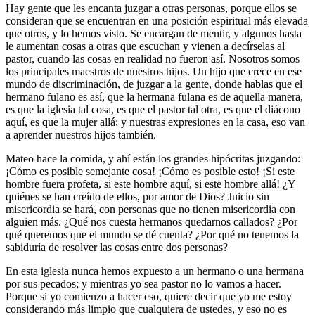
Hay gente que les encanta juzgar a otras personas, porque ellos se
consideran que se encuentran en una posición espiritual más elevada
que otros, y lo hemos visto. Se encargan de mentir, y algunos hasta
le aumentan cosas a otras que escuchan y vienen a decírselas al
pastor, cuando las cosas en realidad no fueron así. Nosotros somos
los principales maestros de nuestros hijos. Un hijo que crece en ese
mundo de discriminación, de juzgar a la gente, donde hablas que el
hermano fulano es así, que la hermana fulana es de aquella manera,
es que la iglesia tal cosa, es que el pastor tal otra, es que el diácono
aquí, es que la mujer allá; y nuestras expresiones en la casa, eso van
a aprender nuestros hijos también.
Mateo hace la comida, y ahí están los grandes hipócritas juzgando:
¡Cómo es posible semejante cosa! ¡Cómo es posible esto! ¡Si este
hombre fuera profeta, si este hombre aquí, si este hombre allá! ¿Y
quiénes se han creído de ellos, por amor de Dios? Juicio sin
misericordia se hará, con personas que no tienen misericordia con
alguien más. ¿Qué nos cuesta hermanos quedarnos callados? ¿Por
qué queremos que el mundo se dé cuenta? ¿Por qué no tenemos la
sabiduría de resolver las cosas entre dos personas?
En esta iglesia nunca hemos expuesto a un hermano o una hermana
por sus pecados; y mientras yo sea pastor no lo vamos a hacer.
Porque si yo comienzo a hacer eso, quiere decir que yo me estoy
considerando más limpio que cualquiera de ustedes, y eso no es