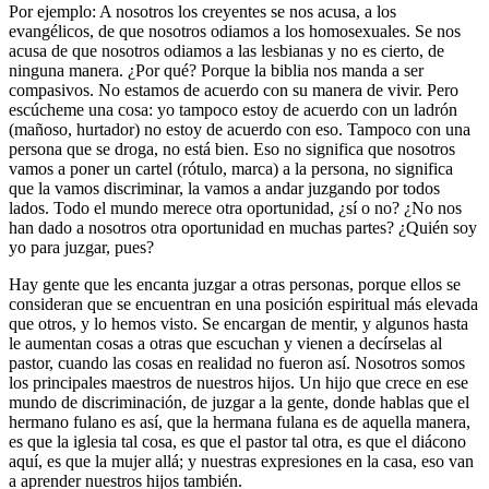
Por ejemplo
: A nosotros los creyentes se nos acusa, a los
evangélicos, de que nosotros odiamos a los homosexuales. Se nos
acusa de que nosotros odiamos a las lesbianas y no es cierto, de
ninguna manera. ¿Por qué? Porque la biblia nos manda a ser
compasivos. No estamos de acuerdo con su manera de vivir. Pero
escúcheme una cosa: yo tampoco estoy de acuerdo con un ladrón
(mañoso, hurtador) no estoy de acuerdo con eso. Tampoco con una
persona que se droga, no está bien. Eso no significa que nosotros
vamos a poner un cartel (rótulo, marca) a la persona, no significa
que la vamos discriminar, la vamos a andar juzgando por todos
lados. Todo el mundo merece otra oportunidad, ¿sí o no? ¿No nos
han dado a nosotros otra oportunidad en muchas partes? ¿Quién soy
yo para juzgar, pues?
Hay gente que les encanta juzgar a otras personas, porque ellos se
consideran que se encuentran en una posición espiritual más elevada
que otros, y lo hemos visto. Se encargan de mentir, y algunos hasta
le aumentan cosas a otras que escuchan y vienen a decírselas al
pastor, cuando las cosas en realidad no fueron así. Nosotros somos
los principales maestros de nuestros hijos. Un hijo que crece en ese
mundo de discriminación, de juzgar a la gente, donde hablas que el
hermano fulano es así, que la hermana fulana es de aquella manera,
es que la iglesia tal cosa, es que el pastor tal otra, es que el diácono
aquí, es que la mujer allá; y nuestras expresiones en la casa, eso van
a aprender nuestros hijos también.