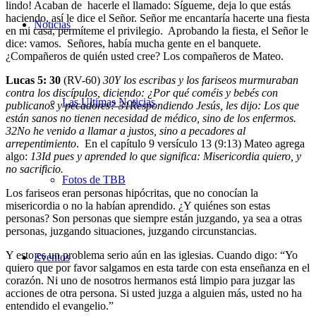
lindo! Acaban de hacerle el llamado: Sígueme, deja lo que estás
haciendo, así le dice el Señor. Señor me encantaría hacerte una fiesta
Noticias
en mi casa, permíteme el privilegio. Aprobando la fiesta, el Señor le
dice: vamos. Señores, había mucha gente en el banquete.
¿Compañeros de quién usted cree? Los compañeros de Mateo.
Lucas 5: 30
(RV-60)
30
Y los escribas y los fariseos murmuraban
contra los discípulos, diciendo: ¿Por qué coméis y bebés con
Las Últimas Noticias
publicanos y pecadores?
31
Respondiendo Jesús, les dijo: Los que
están sanos no tienen necesidad de médico, sino de los enfermos.
32
No he venido a llamar a justos, sino a pecadores al
arrepentimiento
. En el capítulo 9 versículo 13 (9:13) Mateo agrega
algo:
13
Id pues y aprended lo que significa: Misericordia quiero, y
no sacrificio.
Fotos de TBB
Los fariseos eran personas hipócritas, que no conocían la
misericordia o no la habían aprendido. ¿Y quiénes son estas
personas? Son personas que siempre están juzgando, ya sea a otras
personas, juzgando situaciones, juzgando circunstancias.
Y esto es un problema serio aún en las iglesias. Cuando digo: “Yo
Eventos
quiero que por favor salgamos en esta tarde con esta enseñanza en el
corazón. Ni uno de nosotros hermanos está limpio para juzgar las
acciones de otra persona. Si usted juzga a alguien más, usted no ha
entendido el evangelio.”