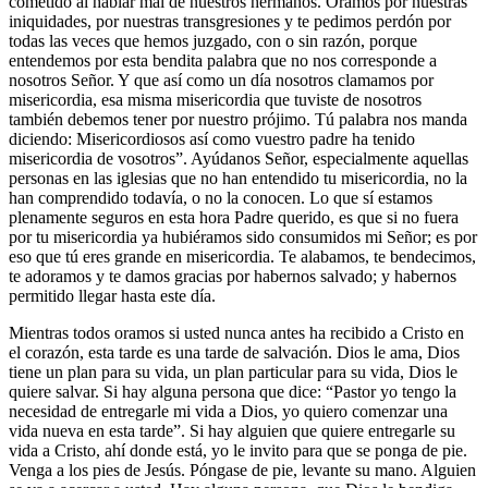
cometido al hablar mal de nuestros hermanos. Oramos por nuestras
iniquidades, por nuestras transgresiones y te pedimos perdón por
todas las veces que hemos juzgado, con o sin razón, porque
entendemos por esta bendita palabra que no nos corresponde a
nosotros Señor. Y que así como un día nosotros clamamos por
misericordia, esa misma misericordia que tuviste de nosotros
también debemos tener por nuestro prójimo. Tú palabra nos manda
diciendo: Misericordiosos así como vuestro padre ha tenido
misericordia de vosotros”. Ayúdanos Señor, especialmente aquellas
personas en las iglesias que no han entendido tu misericordia, no la
han comprendido todavía, o no la conocen. Lo que sí estamos
plenamente seguros en esta hora Padre querido, es que si no fuera
por tu misericordia ya hubiéramos sido consumidos mi Señor; es por
eso que tú eres grande en misericordia. Te alabamos, te bendecimos,
te adoramos y te damos gracias por habernos salvado; y habernos
permitido llegar hasta este día.
Mientras todos oramos si usted nunca antes ha recibido a Cristo en
el corazón, esta tarde es una tarde de salvación. Dios le ama, Dios
tiene un plan para su vida, un plan particular para su vida, Dios le
quiere salvar. Si hay alguna persona que dice: “Pastor yo tengo la
necesidad de entregarle mi vida a Dios, yo quiero comenzar una
vida nueva en esta tarde”. Si hay alguien que quiere entregarle su
vida a Cristo, ahí donde está, yo le invito para que se ponga de pie.
Venga a los pies de Jesús. Póngase de pie, levante su mano. Alguien