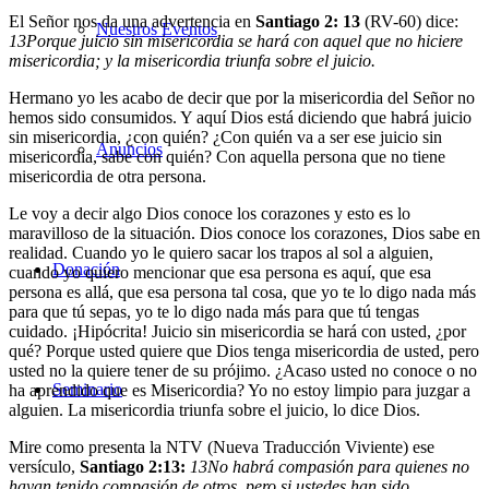
El Señor nos da una advertencia en
Santiago 2: 13
(RV-60) dice:
Nuestros Eventos
13
Porque juicio sin misericordia se hará con aquel que no hiciere
misericordia; y la misericordia triunfa sobre el juicio.
Hermano yo les acabo de decir que por la misericordia del Señor no
hemos sido consumidos. Y aquí Dios está diciendo que habrá juicio
sin misericordia, ¿con quién? ¿Con quién va a ser ese juicio sin
Anuncios
misericordia, sabe con quién? Con aquella persona que no tiene
misericordia de otra persona.
Le voy a decir algo Dios conoce los corazones y esto es lo
maravilloso de la situación. Dios conoce los corazones, Dios sabe en
realidad. Cuando yo le quiero sacar los trapos al sol a alguien,
Donación
cuando yo quiero mencionar que esa persona es aquí, que esa
persona es allá, que esa persona tal cosa, que yo te lo digo nada más
para que tú sepas, yo te lo digo nada más para que tú tengas
cuidado. ¡Hipócrita! Juicio sin misericordia se hará con usted, ¿por
qué? Porque usted quiere que Dios tenga misericordia de usted, pero
usted no la quiere tener de su prójimo. ¿Acaso usted no conoce o no
Seminario
ha aprendido que es
Misericordia
? Yo no estoy limpio para juzgar a
alguien. La misericordia triunfa sobre el juicio, lo dice Dios.
Mire como presenta la NTV (Nueva Traducción Viviente) ese
versículo,
Santiago 2:13:
13
No habrá compasión para quienes no
hayan tenido compasión de otros, pero si ustedes han sido