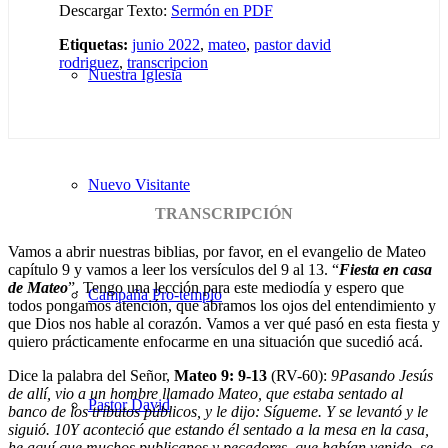
Descargar Texto:
Sermón en PDF
Etiquetas:
junio 2022
,
mateo
,
pastor david
rodriguez
,
transcripcion
Nuestra Iglesia
Nuevo Visitante
TRANSCRIPCIÓN
Vamos a abrir nuestras biblias, por favor, en el evangelio de Mateo
capítulo 9 y vamos a leer los versículos del 9 al 13. “
Fiesta en casa
de Mateo
”. Tengo una lección para este mediodía y espero que
Campaña Pro-templo
todos pongamos atención, que abramos los ojos del entendimiento y
que Dios nos hable al corazón. Vamos a ver qué pasó en esta fiesta y
quiero prácticamente enfocarme en una situación que sucedió acá.
Dice la palabra del Señor,
Mateo 9: 9-13
(RV-60):
9
Pasando Jesús
de allí, vio a un hombre llamado Mateo, que estaba sentado al
Pastor David
banco de los tributos públicos, y le dijo: Sígueme. Y se levantó y le
siguió.
10
Y aconteció que estando él sentado a la mesa en la casa,
he aquí que muchos publicanos y pecadores, que habían venido, se