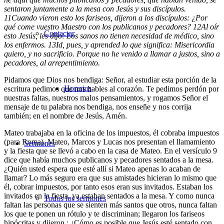
sentaron juntamente a la mesa con Jesús y sus discípulos.
11
Cuando vieron esto los fariseos, dijeron a los discípulos: ¿Por
qué come vuestro Maestro con los publicanos y pecadores?
12
Al oír
Contactar
esto Jesús, les dijo: Los sanos no tienen necesidad de médico, sino
los enfermos.
13
Id, pues, y aprended lo que significa: Misericordia
quiero, y no sacrificio. Porque no he venido a llamar a justos, sino a
pecadores, al arrepentimiento.
Pidamos que Dios nos bendiga: Señor, al estudiar esta porción de la
Horarios
escritura pedimos que nos hables al corazón. Te pedimos perdón por
nuestras faltas, nuestros malos pensamientos, y rogamos Señor el
mensaje de tu palabra nos bendiga, nos enseñe y nos corrija
también; en el nombre de Jesús, Amén.
Mateo trabajaba en la oficina de los impuestos, él cobraba impuestos
(para Roma). Mateo, Marcos y Lucas nos presentan el llamamiento
Sermones
y la fiesta que se llevó a cabo en la casa de Mateo. En el versículo 9
dice que había muchos publicanos y pecadores sentados a la mesa.
¿Quién usted espera que esté allí si Mateo apenas lo acaban de
llamar? Lo más seguro era que sus amistades hicieran lo mismo que
él, cobrar impuestos, por tanto esos eran sus invitados. Estaban los
invitados en la fiesta, ya estaban sentados a la mesa. Y como nunca
Todos los sermones
faltan las personas que se sienten más santos que otros, nunca faltan
los que te ponen un rótulo y te discriminan; llegaron los fariseos
hipócritas y dijeron : ¿Cómo es posible que Jesús esté sentado con