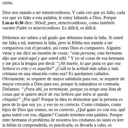
cierto.
Dios nos manda a ser misericordiosos. Y cada vez que yo fallo, cada
vez que yo falto a esta palabra, le estoy faltando a Dios. Porque
Lucas 6:36
dice:
36
Sed, pues, misericordiosos, como también
vuestro Padre es misericordioso.
Es difícil, es difícil.
Debemos ser sabios a tal grado que debemos tratar la falta. Si usted
me falta a mí, tratemos la falta, pero la Biblia nos manda a ser
compasivos con el pecador, así como Dios es compasivo. Alguien
viene y me dice un montón de cosas:
“esta persona, esta hermana
dijo que usted aquí y que usted allá.”
Y yo sé cosas de esa hermana
y me pica la lengua por decir: “
¡Ah bueno, lo que pasa es que esa
Señora es esto y es aquello!
” ¿Cuál es la actitud más sabia y más
cristiana en una situación como esa? Es quedarnos callados.
Obviamente, se requiere de mayor sabiduría para eso, se requiere de
mayor cercanía a Dios para eso, porque la naturaleza es contraria.
Diríamos:
“¡Para ahí, ya terminaste, porque yo tengo una lista de
cosas que te quiero decir de esa Señora que mira se queda
chiquita!”
¿Por qué? Porque la idea es demostrar que la persona es
peor de lo que soy yo, y eso no es correcto. Como cristiano, como
hijos de Dios que somos, no es correcto. ¿Qué gano yo con eso, qué
gana usted con eso, dígame? Cuando tenemos esta palabra. Porque
mire hermano el problema de nosotros los cristianos no tanto es leer
la biblia ni comprenderla, es practicarla, es llevarla a cabo, es