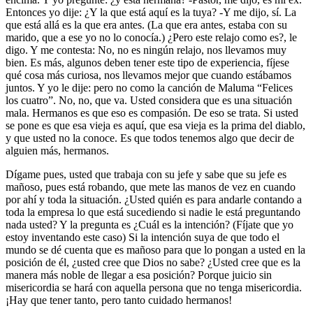
Entonces yo dije: ¿Y la que está aquí es la tuya? -Y me dijo, sí. La
que está allá es la que era antes. (La que era antes, estaba con su
marido, que a ese yo no lo conocía.) ¿Pero este relajo como es?, le
digo. Y me contesta: No, no es ningún relajo, nos llevamos muy
bien. Es más, algunos deben tener este tipo de experiencia, fíjese
qué cosa más curiosa, nos llevamos mejor que cuando estábamos
juntos. Y yo le dije: pero no como la canción de Maluma “Felices
los cuatro”. No, no, que va. Usted considera que es una situación
mala. Hermanos es que eso es compasión. De eso se trata. Si usted
se pone es que esa vieja es aquí, que esa vieja es la prima del diablo,
y que usted no la conoce. Es que todos tenemos algo que decir de
alguien más, hermanos.
Dígame pues, usted que trabaja con su jefe y sabe que su jefe es
mañoso, pues está robando, que mete las manos de vez en cuando
por ahí y toda la situación. ¿Usted quién es para andarle contando a
toda la empresa lo que está sucediendo si nadie le está preguntando
nada usted? Y la pregunta es ¿Cuál es la intención? (Fíjate que yo
estoy inventando este caso) Si la intención suya de que todo el
mundo se dé cuenta que es mañoso para que lo pongan a usted en la
posición de él, ¿usted cree que Dios no sabe? ¿Usted cree que es la
manera más noble de llegar a esa posición? Porque juicio sin
misericordia se hará con aquella persona que no tenga misericordia.
¡Hay que tener tanto, pero tanto cuidado hermanos!