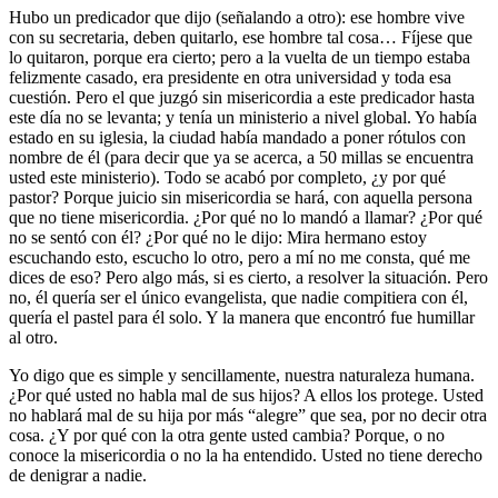
Hubo un predicador que dijo (señalando a otro): ese hombre vive
con su secretaria, deben quitarlo, ese hombre tal cosa… Fíjese que
lo quitaron, porque era cierto; pero a la vuelta de un tiempo estaba
felizmente casado, era presidente en otra universidad y toda esa
cuestión. Pero el que juzgó sin misericordia a este predicador hasta
este día no se levanta; y tenía un ministerio a nivel global. Yo había
estado en su iglesia, la ciudad había mandado a poner rótulos con
nombre de él (para decir que ya se acerca, a 50 millas se encuentra
usted este ministerio). Todo se acabó por completo, ¿y por qué
pastor? Porque juicio sin misericordia se hará, con aquella persona
que no tiene misericordia. ¿Por qué no lo mandó a llamar? ¿Por qué
no se sentó con él? ¿Por qué no le dijo: Mira hermano estoy
escuchando esto, escucho lo otro, pero a mí no me consta, qué me
dices de eso? Pero algo más, si es cierto, a resolver la situación. Pero
no, él quería ser el único evangelista, que nadie compitiera con él,
quería el pastel para él solo. Y la manera que encontró fue humillar
al otro.
Yo digo que es simple y sencillamente, nuestra naturaleza humana.
¿Por qué usted no habla mal de sus hijos? A ellos los protege. Usted
no hablará mal de su hija por más “alegre” que sea, por no decir otra
cosa. ¿Y por qué con la otra gente usted cambia? Porque, o no
conoce la misericordia o no la ha entendido. Usted no tiene derecho
de denigrar a nadie.