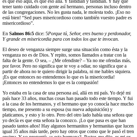
es que eso aquí, es que eso allá. Y fastidian y fastidian. Y hay que
tener tanto cuidado con gente así hermano, personas incluso dentro
de las congregaciones. No les gusta nada, le molesta todo. ¡Eso no
está bien! “Sed pues misericordioso como también vuestro padre es
misericordioso”.
En
Salmos 86:5
dice:
5
Porque tú, Señor, eres bueno y perdonador,
Y grande en misericordia para con todos los que te invocan.
El deseo de venganza siempre surge una situación como ésta y la
venganza no es de Dios. Y repito, somos llamados a tratar con la
falta de la gente. O sea, – ¿Me ofendiste? – Ya no me ofendas más,
por favor. Pero no significa que te voy a odiar, no significa que a
partir de ahora no te quiero dirigir la palabra, ni me hables siquiera.
¡Es que entonces no entendemos lo que es la misericordia!
¡Entonces no entendemos lo que es la compasión!
Yo estaba en la casa de una persona así, allá en mi país. Yo dejé mi
país hace 33 años, muchas cosas han pasado todo este tiempo. Y fui
a la casa de los hermanos, y el hermano que yo conocía hace mucho
tiempo, me presento a su esposa (su nueva adquisición) y
platicamos, y esto y lo otro. Pero del otro lado había una señora que
yo decía es que esta señora la conozco. ¡Lo que pasa es que han
pasado tantos años! Hay algunos hermanitos y hermanitas que lucen
igual 35 años más tarde, pero hay otros que como que le pasó el tren
encima. Y yo pregunté: ¿y esta hermana? -Pastor, me dijo, es mi ex.