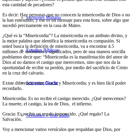
esta cantidad de pecadores?
Es decir: Hay personas que no conocen la misericordia de Dios o no
Sermones Mañana
la han entendido, y ese es mi mensaje para esta hora, sobre algo que
sucedió precisamente en la casa de Mateo.
¿Qué es la “Misericordia”? La misericordia es un atributo divino, y
la mejor palabra que identifica la
misericordia es compasión
. Si
usted busca la definición de misericordia, va a encontrar 4.5
Estudios Bíblicos
millones de sinónimos y significados, pero de una manera sencilla
podríamos decir que: “Misericordia es la manifestación del amor de
Dios al no darnos el castigo que merecemos, sino que nos da la
oportunidad de recibir su perdón, por medio del sacrificio de Cristo
en la cruz del calvario.
Sermones Noche
Existe diferencia entre Gracia y Misericordia; y es bien fácil poder
recordarlo.
Misericordia
: Es no recibir el castigo merecido. ¿Qué merecemos?
La muerte, el castigo, la ira de Dios, el infierno.
Gracia
: Es recibir un regalo inmerecido. ¿Qué regalo? La
Sermones – Solo audio
Salvación.
Voy a mencionar varios versículos que respaldan que Dios, por