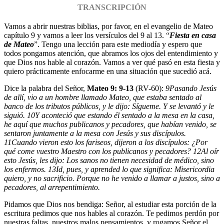
TRANSCRIPCIÓN
Vamos a abrir nuestras biblias, por favor, en el evangelio de Mateo
capítulo 9 y vamos a leer los versículos del 9 al 13. “
Fiesta en casa
de Mateo
”. Tengo una lección para este mediodía y espero que
todos pongamos atención, que abramos los ojos del entendimiento y
que Dios nos hable al corazón. Vamos a ver qué pasó en esta fiesta y
quiero prácticamente enfocarme en una situación que sucedió acá.
Dice la palabra del Señor,
Mateo 9: 9-13
(RV-60):
9
Pasando Jesús
de allí, vio a un hombre llamado Mateo, que estaba sentado al
banco de los tributos públicos, y le dijo: Sígueme. Y se levantó y le
siguió.
10
Y aconteció que estando él sentado a la mesa en la casa,
he aquí que muchos publicanos y pecadores, que habían venido, se
sentaron juntamente a la mesa con Jesús y sus discípulos.
11
Cuando vieron esto los fariseos, dijeron a los discípulos: ¿Por
qué come vuestro Maestro con los publicanos y pecadores?
12
Al oír
esto Jesús, les dijo: Los sanos no tienen necesidad de médico, sino
los enfermos.
13
Id, pues, y aprended lo que significa: Misericordia
quiero, y no sacrificio. Porque no he venido a llamar a justos, sino a
pecadores, al arrepentimiento.
Pidamos que Dios nos bendiga: Señor, al estudiar esta porción de la
escritura pedimos que nos hables al corazón. Te pedimos perdón por
nuestras faltas, nuestros malos pensamientos, y rogamos Señor el