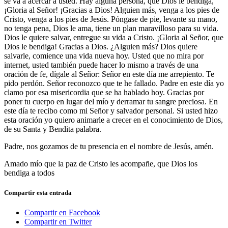
se va a acercar a usted. Hay alguna persona, que Dios le bendiga,
¡Gloria al Señor! ¡Gracias a Dios! Alguien más, venga a los pies de
Cristo, venga a los pies de Jesús. Póngase de pie, levante su mano,
no tenga pena, Dios le ama, tiene un plan maravilloso para su vida.
Dios le quiere salvar, entregue su vida a Cristo. ¡Gloria al Señor, que
Dios le bendiga! Gracias a Dios. ¿Alguien más? Dios quiere
salvarle, comience una vida nueva hoy. Usted que no mira por
internet, usted también puede hacer lo mismo a través de una
oración de fe, dígale al Señor: Señor en este día me arrepiento. Te
pido perdón. Señor reconozco que te he fallado. Padre en este día yo
clamo por esa misericordia que se ha hablado hoy. Gracias por
poner tu cuerpo en lugar del mío y derramar tu sangre preciosa. En
este día te recibo como mi Señor y salvador personal. Si usted hizo
esta oración yo quiero animarle a crecer en el conocimiento de Dios,
de su Santa y Bendita palabra.
Padre, nos gozamos de tu presencia en el nombre de Jesús, amén.
Amado mío que la paz de Cristo les acompañe, que Dios los
bendiga a todos
Compartir esta entrada
Compartir en Facebook
Compartir en Twitter