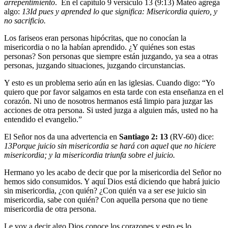
arrepentimiento
. En el capítulo 9 versículo 13 (9:13) Mateo agrega
algo:
13
Id pues y aprended lo que significa: Misericordia quiero, y
no sacrificio.
Los fariseos eran personas hipócritas, que no conocían la
misericordia o no la habían aprendido. ¿Y quiénes son estas
personas? Son personas que siempre están juzgando, ya sea a otras
personas, juzgando situaciones, juzgando circunstancias.
Y esto es un problema serio aún en las iglesias. Cuando digo: “Yo
quiero que por favor salgamos en esta tarde con esta enseñanza en el
corazón. Ni uno de nosotros hermanos está limpio para juzgar las
acciones de otra persona. Si usted juzga a alguien más, usted no ha
entendido el evangelio.”
El Señor nos da una advertencia en
Santiago 2: 13
(RV-60) dice:
13
Porque juicio sin misericordia se hará con aquel que no hiciere
misericordia; y la misericordia triunfa sobre el juicio.
Hermano yo les acabo de decir que por la misericordia del Señor no
hemos sido consumidos. Y aquí Dios está diciendo que habrá juicio
sin misericordia, ¿con quién? ¿Con quién va a ser ese juicio sin
misericordia, sabe con quién? Con aquella persona que no tiene
misericordia de otra persona.
Le voy a decir algo Dios conoce los corazones y esto es lo