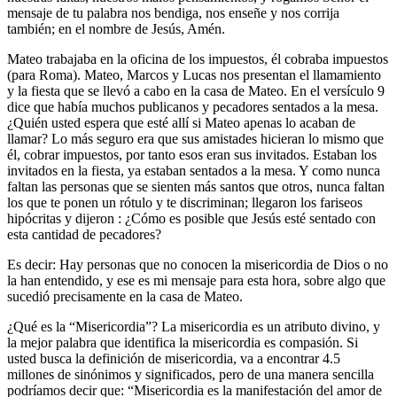
mensaje de tu palabra nos bendiga, nos enseñe y nos corrija
también; en el nombre de Jesús, Amén.
Mateo trabajaba en la oficina de los impuestos, él cobraba impuestos
(para Roma). Mateo, Marcos y Lucas nos presentan el llamamiento
y la fiesta que se llevó a cabo en la casa de Mateo. En el versículo 9
dice que había muchos publicanos y pecadores sentados a la mesa.
¿Quién usted espera que esté allí si Mateo apenas lo acaban de
llamar? Lo más seguro era que sus amistades hicieran lo mismo que
él, cobrar impuestos, por tanto esos eran sus invitados. Estaban los
invitados en la fiesta, ya estaban sentados a la mesa. Y como nunca
faltan las personas que se sienten más santos que otros, nunca faltan
los que te ponen un rótulo y te discriminan; llegaron los fariseos
hipócritas y dijeron : ¿Cómo es posible que Jesús esté sentado con
esta cantidad de pecadores?
Es decir: Hay personas que no conocen la misericordia de Dios o no
la han entendido, y ese es mi mensaje para esta hora, sobre algo que
sucedió precisamente en la casa de Mateo.
¿Qué es la “Misericordia”? La misericordia es un atributo divino, y
la mejor palabra que identifica la
misericordia es compasión
. Si
usted busca la definición de misericordia, va a encontrar 4.5
millones de sinónimos y significados, pero de una manera sencilla
podríamos decir que: “Misericordia es la manifestación del amor de