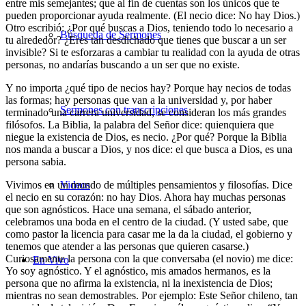
entre mis semejantes; que al fin de cuentas son los únicos que te
pueden proporcionar ayuda realmente. (El necio dice: No hay Dios.)
Otro escribió: ¿Por qué buscas a Dios, teniendo todo lo necesario a
Búsqueda de Sermones
tu alrededor? ¿Eres tan desdichado que tienes que buscar a un ser
invisible? Si te esforzaras a cambiar tu realidad con la ayuda de otras
personas, no andarías buscando a un ser que no existe.
Y no importa ¿qué tipo de necios hay? Porque hay necios de todas
las formas; hay personas que van a la universidad y, por haber
Sermones con transcripciones
terminado una carrera universidad, se consideran los más grandes
filósofos. La Biblia, la palabra del Señor dice: quienquiera que
niegue la existencia de Dios, es necio. ¿Por qué? Porque la Biblia
nos manda a buscar a Dios, y nos dice: el que busca a Dios, es una
persona sabia.
Vivimos en un mundo de múltiples pensamientos y filosofías. Dice
Videos
el necio en su corazón: no hay Dios. Ahora hay muchas personas
que son agnósticos. Hace una semana, el sábado anterior,
celebramos una boda en el centro de la ciudad. (Y usted sabe, que
como pastor la licencia para casar me la da la ciudad, el gobierno y
tenemos que atender a las personas que quieren casarse.)
Curiosamente la persona con la que conversaba (el novio) me dice:
En Vivo
Yo soy agnóstico. Y el agnóstico, mis amados hermanos, es la
persona que no afirma la existencia, ni la inexistencia de Dios;
mientras no sean demostrables. Por ejemplo: Este Señor chileno, tan