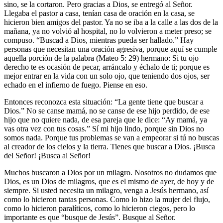
sino, se la cortaron. Pero gracias a Dios, se entregó al Señor.
Llegaba el pastor a casa, tenían casa de oración en la casa, se
hicieron bien amigos del pastor. Ya no se iba a la calle a las dos de la
mañana, ya no volvió al hospital, no lo volvieron a meter preso; se
compuso. “Buscad a Dios, mientras pueda ser hallado.” Hay
personas que necesitan una oración agresiva, porque aquí se cumple
aquella porción de la palabra (Mateo 5: 29) hermano: Si tu ojo
derecho te es ocasión de pecar, arráncalo y échalo de ti; porque es
mejor entrar en la vida con un solo ojo, que teniendo dos ojos, ser
echado en el infierno de fuego. Piense en eso.
Entonces reconozca esta situación: “La gente tiene que buscar a
Dios.” No se canse mamá, no se canse de ese hijo perdido, de ese
hijo que no quiere nada, de esa pareja que le dice: “Ay mamá, ya
vas otra vez con tus cosas.” Sí mi hijo lindo, porque sin Dios no
somos nada. Porque tus problemas se van a empeorar si tú no buscas
al creador de los cielos y la tierra. Tienes que buscar a Dios. ¡Busca
del Señor! ¡Busca al Señor!
Muchos buscaron a Dios por un milagro. Nosotros no dudamos que
Dios, es un Dios de milagros, que es el mismo de ayer, de hoy y de
siempre. Si usted necesita un milagro, venga a Jesús hermano, así
como lo hicieron tantas personas. Como lo hizo la mujer del flujo,
como lo hicieron paralíticos, como lo hicieron ciegos, pero lo
importante es que “busque de Jesús”. Busque al Señor.