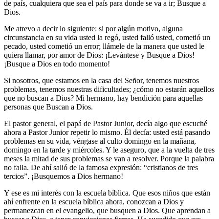
de país, cualquiera que sea el país para donde se va a ir; Busque a
Dios.
Me atrevo a decir lo siguiente: si por algún motivo, alguna
circunstancia en su vida usted la regó, usted falló usted, cometió un
pecado, usted cometió un error; llámele de la manera que usted le
quiera llamar, por amor de Dios: ¡Levántese y Busque a Dios!
¡Busque a Dios en todo momento!
Si nosotros, que estamos en la casa del Señor, tenemos nuestros
problemas, tenemos nuestras dificultades; ¿cómo no estarán aquellos
que no buscan a Dios? Mi hermano, hay bendición para aquellas
personas que Buscan a Dios.
El pastor general, el papá de Pastor Junior, decía algo que escuché
ahora a Pastor Junior repetir lo mismo. Él decía: usted está pasando
problemas en su vida, véngase al culto domingo en la mañana,
domingo en la tarde y miércoles. Y le aseguro, que a la vuelta de tres
meses la mitad de sus problemas se van a resolver. Porque la palabra
no falla. De ahí salió de la famosa expresión: “cristianos de tres
tercios”. ¡Busquemos a Dios hermano!
Y ese es mi interés con la escuela bíblica. Que esos niños que están
ahí enfrente en la escuela bíblica ahora, conozcan a Dios y
permanezcan en el evangelio, que busquen a Dios. Que aprendan a