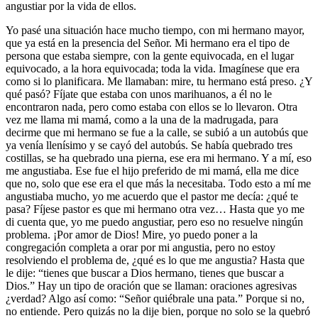
angustiar por la vida de ellos.
Yo pasé una situación hace mucho tiempo, con mi hermano mayor,
que ya está en la presencia del Señor. Mi hermano era el tipo de
persona que estaba siempre, con la gente equivocada, en el lugar
equivocado, a la hora equivocada; toda la vida. Imagínese que era
como si lo planificara. Me llamaban: mire, tu hermano está preso. ¿Y
qué pasó? Fíjate que estaba con unos marihuanos, a él no le
encontraron nada, pero como estaba con ellos se lo llevaron. Otra
vez me llama mi mamá, como a la una de la madrugada, para
decirme que mi hermano se fue a la calle, se subió a un autobús que
ya venía llenísimo y se cayó del autobús. Se había quebrado tres
costillas, se ha quebrado una pierna, ese era mi hermano. Y a mí, eso
me angustiaba. Ese fue el hijo preferido de mi mamá, ella me dice
que no, solo que ese era el que más la necesitaba. Todo esto a mí me
angustiaba mucho, yo me acuerdo que el pastor me decía: ¿qué te
pasa? Fíjese pastor es que mi hermano otra vez… Hasta que yo me
di cuenta que, yo me puedo angustiar, pero eso no resuelve ningún
problema. ¡Por amor de Dios! Mire, yo puedo poner a la
congregación completa a orar por mi angustia, pero no estoy
resolviendo el problema de, ¿qué es lo que me angustia? Hasta que
le dije: “tienes que buscar a Dios hermano, tienes que buscar a
Dios.” Hay un tipo de oración que se llaman: oraciones agresivas
¿verdad? Algo así como: “Señor quiébrale una pata.” Porque si no,
no entiende. Pero quizás no la dije bien, porque no solo se la quebró