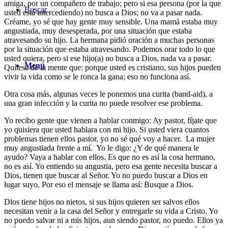
amiga, por un compañero de trabajo; pero si esa persona (por la que
Buscar
usted está intercediendo) no busca a Dios; no va a pasar nada.
Créame, yo sé que hay gente muy sensible. Una mamá estaba muy
angustiada, muy desesperada, por una situación que estaba
atravesando su hijo. La hermana pidió oración a muchas personas
por la situación que estaba atravesando. Podemos orar todo lo que
usted quiera, pero si ese hijo(a) no busca a Dios, nada va a pasar.
Menú
Quítese de la mente que: porque usted es cristiano, sus hijos pueden
vivir la vida como se le ronca la gana; eso no funciona así.
Otra cosa más, algunas veces le ponemos una curita (band-aid), a
una gran infección y la curita no puede resolver ese problema.
Yo recibo gente que vienen a hablar conmigo: Ay pastor, fíjate que
yo quisiera que usted hablara con mi hijo. Si usted viera cuantos
problemas tienen ellos pastor, yo no sé qué voy a hacer. La mujer
muy angustiada frente a mí. Yo le digo: ¿Y de qué manera le
ayudo? Vaya a hablar con ellos. Es que no es así la cosa hermano,
no es así. Yo entiendo su angustia, pero esa gente necesita buscar a
Dios, tienen que buscar al Señor. Yo no puedo buscar a Dios en
lugar suyo. Por eso el mensaje se llama así: Busque a Dios.
Dios tiene hijos no nietos, si sus hijos quieren ser salvos ellos
necesitan venir a la casa del Señor y entregarle su vida a Cristo. Yo
no puedo salvar ni a mis hijos, aun siendo pastor, no puedo. Ellos ya