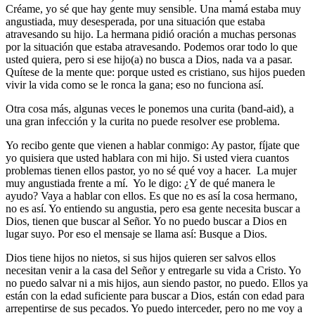
Créame, yo sé que hay gente muy sensible. Una mamá estaba muy
angustiada, muy desesperada, por una situación que estaba
atravesando su hijo. La hermana pidió oración a muchas personas
por la situación que estaba atravesando. Podemos orar todo lo que
usted quiera, pero si ese hijo(a) no busca a Dios, nada va a pasar.
Quítese de la mente que: porque usted es cristiano, sus hijos pueden
vivir la vida como se le ronca la gana; eso no funciona así.
Otra cosa más, algunas veces le ponemos una curita (band-aid), a
una gran infección y la curita no puede resolver ese problema.
Yo recibo gente que vienen a hablar conmigo: Ay pastor, fíjate que
yo quisiera que usted hablara con mi hijo. Si usted viera cuantos
problemas tienen ellos pastor, yo no sé qué voy a hacer. La mujer
muy angustiada frente a mí. Yo le digo: ¿Y de qué manera le
ayudo? Vaya a hablar con ellos. Es que no es así la cosa hermano,
no es así. Yo entiendo su angustia, pero esa gente necesita buscar a
Dios, tienen que buscar al Señor. Yo no puedo buscar a Dios en
lugar suyo. Por eso el mensaje se llama así: Busque a Dios.
Dios tiene hijos no nietos, si sus hijos quieren ser salvos ellos
necesitan venir a la casa del Señor y entregarle su vida a Cristo. Yo
no puedo salvar ni a mis hijos, aun siendo pastor, no puedo. Ellos ya
están con la edad suficiente para buscar a Dios, están con edad para
arrepentirse de sus pecados. Yo puedo interceder, pero no me voy a