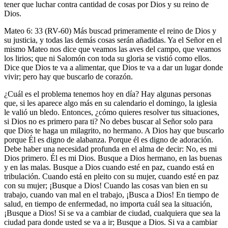
tener que luchar contra cantidad de cosas por Dios y su reino de
Dios.
Mateo 6: 33 (RV-60) Más buscad primeramente el reino de Dios y
su justicia, y todas las demás cosas serán añadidas. Ya el Señor en el
mismo Mateo nos dice que veamos las aves del campo, que veamos
los lirios; que ni Salomón con toda su gloria se vistió como ellos.
Dice que Dios te va a alimentar, que Dios te va a dar un lugar donde
vivir; pero hay que buscarlo de corazón.
¿Cuál es el problema tenemos hoy en día? Hay algunas personas
que, si les aparece algo más en su calendario el domingo, la iglesia
le valió un bledo. Entonces, ¿cómo quieres resolver tus situaciones,
si Dios no es primero para ti? No debes buscar al Señor solo para
que Dios te haga un milagrito, no hermano. A Dios hay que buscarlo
porque Él es digno de alabanza. Porque él es digno de adoración.
Debe haber una necesidad profunda en el alma de decir: No, es mi
Dios primero. Él es mi Dios. Busque a Dios hermano, en las buenas
y en las malas. Busque a Dios cuando esté en paz, cuando está en
tribulación. Cuando está en pleito con su mujer, cuando esté en paz
con su mujer; ¡Busque a Dios! Cuando las cosas van bien en su
trabajo, cuando van mal en el trabajo, ¡Busca a Dios! En tiempo de
salud, en tiempo de enfermedad, no importa cuál sea la situación,
¡Busque a Dios! Si se va a cambiar de ciudad, cualquiera que sea la
ciudad para donde usted se va a ir; Busque a Dios. Si va a cambiar