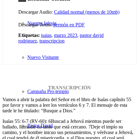
Descargar Audio:
Calidad normal (menos de 10mb)
Nuestra Iglesia
Descargar Texto:
Sermón en PDF
Etiquetas:
isaias
,
marzo 2023
,
pastor david
rodriguez
,
transcripcion
Nuevo Visitante
TRANSCRIPCIÓN
Campaña Pro-templo
Vamos a abrir la palabra del Señor en el libro de Isaías capítulo 55
por favor y vamos a leer los versículos 6 y 7. El mensaje de esta
tarde le he titulado: “Busque a Dios.”
Isaías 55: 6-7 (RV-60): 6Buscad a Jehová mientras puede ser
Pastor David
hallado, llamadle en tanto que está cercano. 7Deje el impío su
camino, y el hombre inicuo sus pensamientos, y véelvase a Jehová,
el cual tendrá de él misericordia, y al Dios nuestro, el cual será