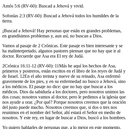
Amós 5:6 (RV-60): Buscad a Jehová y vivid.
Sofonías 2:3 (RV-60): Buscad a Jehová todos los humildes de la
tierra.
¡Buscad a Jehová! Hay personas que están en grandes problemas,
en grandísimos problemas y, aun así, no buscan a Dios.
Vamos al pasaje de 2 Crónicas. Este pasaje es bien interesante y se
ha malinterpretado, algunos pastores piensan que no hay que ir al
doctor. Recuerde que Asa era El rey de Judá.
2Crónica 16:11-12 (RV-60): 11Más he aquí los hechos de Asa,
primeros y postreros, están escritos en el libro de los reyes de Judá y
de Israel. 12En el año treinta y nueve de su reinado, Asa enfermó
gravemente de los pies, y en su enfermedad no busco a Jehová, sino
a los médicos. El pasaje no dice: que no hay que buscar a los
médicos. Dios da sabiduría a los doctores, pero nosotros unimos las
dos cosas; nosotros vamos al doctor, pero le pedimos a la iglesia que
nos ayude a orar. ¿Por qué? Porque nosotros creemos que la oración
del justo puede mucho. Nosotros creemos que, si dos o tres nos
reunimos en el nombre del Señor, ahí estará el Señor en medio de
nosotros. Y este rey, en lugar de buscar a Dios, buscó a los hombres.
Yo quiero hablarles de personas que, a lo mejor en este momento,