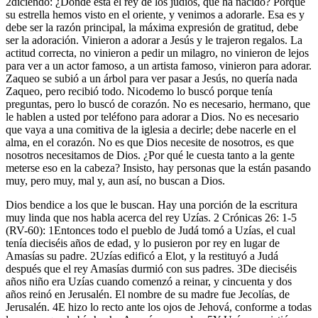
2diciendo: ¿Dónde está el rey de los judíos, que ha nacido? Porque
su estrella hemos visto en el oriente, y venimos a adorarle. Esa es y
debe ser la razón principal, la máxima expresión de gratitud, debe
ser la adoración. Vinieron a adorar a Jesús y le trajeron regalos. La
actitud correcta, no vinieron a pedir un milagro, no vinieron de lejos
para ver a un actor famoso, a un artista famoso, vinieron para adorar.
Zaqueo se subió a un árbol para ver pasar a Jesús, no quería nada
Zaqueo, pero recibió todo. Nicodemo lo buscó porque tenía
preguntas, pero lo buscó de corazón. No es necesario, hermano, que
le hablen a usted por teléfono para adorar a Dios. No es necesario
que vaya a una comitiva de la iglesia a decirle; debe nacerle en el
alma, en el corazón. No es que Dios necesite de nosotros, es que
nosotros necesitamos de Dios. ¿Por qué le cuesta tanto a la gente
meterse eso en la cabeza? Insisto, hay personas que la están pasando
muy, pero muy, mal y, aun así, no buscan a Dios.
Dios bendice a los que le buscan. Hay una porción de la escritura
muy linda que nos habla acerca del rey Uzías. 2 Crónicas 26: 1-5
(RV-60): 1Entonces todo el pueblo de Judá tomó a Uzías, el cual
tenía dieciséis años de edad, y lo pusieron por rey en lugar de
Amasías su padre. 2Uzías edificó a Elot, y la restituyó a Judá
después que el rey Amasías durmió con sus padres. 3De dieciséis
años niño era Uzías cuando comenzó a reinar, y cincuenta y dos
años reinó en Jerusalén. El nombre de su madre fue Jecolías, de
Jerusalén. 4E hizo lo recto ante los ojos de Jehová, conforme a todas