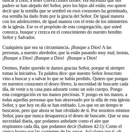
buscar a Dios, a tener convicciones firmes. Ha sucedido que sus
padres se han alejado del Señor, pero los hijos ahí están; eso quiere
decir que la semilla que se sembró en esos corazones ha germinado,
esa semilla ha dado fruto por la gracia del Señor. De igual manera
con los adolescentes, de igual manera con el resto de los ministerios
de la iglesia. Ese es el propósito de esta congregación, que usted
conozca, busque y crezca en el conocimiento do nuestro bendito
Señor y Salvador.
Cualquiera que sea su circunstancia, ¡Busque a Dios! A las
personas, a nuestro alrededor, que la están pasando muy mal; insista,
¡Busque a Dios! ¡Busque a Dios! ¡Busque a Dios!
Oremos, Padre querido te damos gracias Señor, porque tú siempre
tomas la iniciativa. Tu palabra dice: que nuestro Señor Jesucristo
vino a buscar y a salvar lo que se había perdido. Quiero que pongas
en nuestros corazones el deseo férreo, la necesidad de buscarte cada
día, de venir a tu casa para adorarte como un solo cuerpo. Pongo
esta congregación en tus manos preciosas. Y pongo en tus manos, a
todas aquellas personas que han atravesado por la silla de esta iglesia
Señor, y que hoy en día se han enfriado. Los que en un tiempo te
buscaron, pero que ahora se han olvidado de ti. Por nosotros mismos
Señor, para que nunca desaparezca el deseo de buscarte. Que se una
necesidad diaria, que podamos anhelarte como el aire que
respiramos cada día, que podamos decir (Salmos 42:1): Como el
ciervo brama por las corrientes de las aguas, Así clama por ti, oh