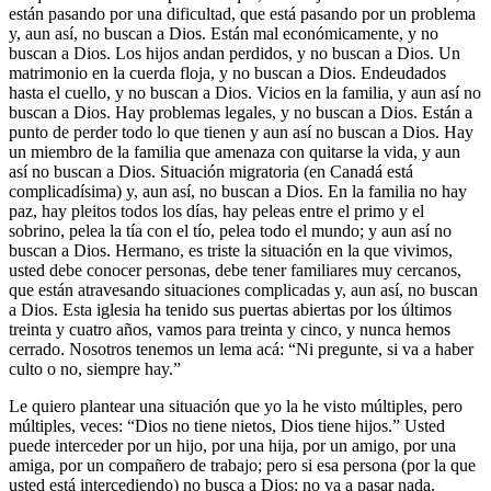
están pasando por una dificultad, que está pasando por un problema
y, aun así, no buscan a Dios. Están mal económicamente, y no
buscan a Dios. Los hijos andan perdidos, y no buscan a Dios. Un
matrimonio en la cuerda floja, y no buscan a Dios. Endeudados
hasta el cuello, y no buscan a Dios. Vicios en la familia, y aun así no
buscan a Dios. Hay problemas legales, y no buscan a Dios. Están a
punto de perder todo lo que tienen y aun así no buscan a Dios. Hay
un miembro de la familia que amenaza con quitarse la vida, y aun
así no buscan a Dios. Situación migratoria (en Canadá está
complicadísima) y, aun así, no buscan a Dios. En la familia no hay
paz, hay pleitos todos los días, hay peleas entre el primo y el
sobrino, pelea la tía con el tío, pelea todo el mundo; y aun así no
buscan a Dios. Hermano, es triste la situación en la que vivimos,
usted debe conocer personas, debe tener familiares muy cercanos,
que están atravesando situaciones complicadas y, aun así, no buscan
a Dios. Esta iglesia ha tenido sus puertas abiertas por los últimos
treinta y cuatro años, vamos para treinta y cinco, y nunca hemos
cerrado. Nosotros tenemos un lema acá: “Ni pregunte, si va a haber
culto o no, siempre hay.”
Le quiero plantear una situación que yo la he visto múltiples, pero
múltiples, veces: “Dios no tiene nietos, Dios tiene hijos.” Usted
puede interceder por un hijo, por una hija, por un amigo, por una
amiga, por un compañero de trabajo; pero si esa persona (por la que
usted está intercediendo) no busca a Dios; no va a pasar nada.