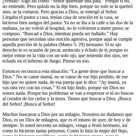
¿verdad? Algo así como: “Señor quiébrale una pata.” Porque si no,
no entiende. Pero quizás no la dije bien, porque no solo se la quebró
sino, se la cortaron. Pero gracias a Dios, se entregó al Señor.
Llegaba el pastor a casa, tenían casa de oración en la casa, se
hicieron bien amigos del pastor. Ya no se iba a la calle a las dos de la
mañana, ya no volvió al hospital, no lo volvieron a meter preso; se
compuso. “Buscad a Dios, mientras pueda ser hallado.” Hay
personas que necesitan una oración agresiva, porque aquí se cumple
aquella porción de la palabra (Mateo 5: 29) hermano: Si tu ojo
derecho te es ocasión de pecar, arráncalo y échalo de ti; porque es
mejor entrar en la vida con un solo ojo, que teniendo dos ojos, ser
echado en el infierno de fuego. Piense en eso.
Entonces reconozca esta situación: “La gente tiene que buscar a
Dios.” No se canse mamá, no se canse de ese hijo perdido, de ese
hijo que no quiere nada, de esa pareja que le dice: “Ay mamá, ya
vas otra vez con tus cosas.” Sí mi hijo lindo, porque sin Dios no
somos nada. Porque tus problemas se van a empeorar si tú no buscas
al creador de los cielos y la tierra. Tienes que buscar a Dios. ¡Busca
del Señor! ¡Busca al Señor!
Muchos buscaron a Dios por un milagro. Nosotros no dudamos que
Dios, es un Dios de milagros, que es el mismo de ayer, de hoy y de
siempre. Si usted necesita un milagro, venga a Jesús hermano, así
como lo hicieron tantas personas. Como lo hizo la mujer del flujo,