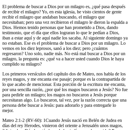
El problema de buscar a Dios por un milagro es, ¿qué pasa después
de recibir el milagro? Yo, en esta iglesia, he visto cientos de gente
recibir el milagro que andaban buscando, el milagro que
necesitaban; pero una vez recibieron el milagro le dieron la espalda a
Dios. Hemos tenido personas que han prometido a Dios, dando
testimonio, que el día que ellos lograran lo que le pedían a Dios,
iban a estar aquí y de aquí nadie los sacaba. Al siguiente domingo ya
no estaban. Ese es el problema de buscar a Dios por un milagro. Lo
vemos en los diez leprosos, sanó a los diez; pero ¿cuántos
regresaron? Uno solo, nadie más. No está mal buscar a Dios por un
milagro, la pregunta es: ¿qué va a hacer usted cuando Dios le haya
cumplido su milagro?
Los primeros versículos del capítulo dos de Mateo, nos habla de los
reyes magos, y me encanta ese pasaje; porque es la contrapartida de
lo que acabo de mencionar. Esta porción de la escritura me encanta,
por una sencilla razón, ¿por qué los magos buscaron a Jesús? No fue
para pedirle un milagro; los magos no buscaron a Jesús porque
necesitaran algo. Lo buscaron, tal vez, por la razón correcta que una
persona debe buscar a Jesús: para adorarlo y para entregarle lo
mejor.
Mateo 2:1-2 (RV-60): 1Cuando Jesús nació en Belén de Judea en
días del rey Herodes, vinieron del oriente a Jerusalén unos magos,