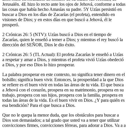
Jerusalén. 4E hizo lo recto ante los ojos de Jehová, conforme a todas
las cosas que había hecho Amasías su padre. 5Y Uzías persistió en
buscar a Dios en los días de Zacarías (el profeta), entendido en
visiones de Dios; y en estos días en que buscó a Jehová, él le
prosperó.
2 Crónicas 26: 5 (NTV): Uzías buscó a Dios en el tiempo de
Zacarías, quien le enseñó a temer a Dios; y mientras el rey buscó la
dirección del SEÑOR, Dios le dio éxito.
2 Crónicas 26: 5 (TL Actual): El profeta Zacarías le enseñó a Uzías
a respetar y amar a Dios, y mientras el profeta vivió Uzías obedeció
a Dios, y por eso Dios lo hizo prosperar.
La palabra prosperar en este contexto, no significa tener dinero en el
bolsillo; significa buen vivir. Entonces, la prosperidad a la que Dios
se refiere es el buen vivir en todas las áreas de tu vida. El que busca
a Jehová con el corazón, prospera en su matrimonio, prospera en su
trabajo, prospera con sus hijos, prospera con la familia, prospera en
todas las áreas de la vida. Es el buen vivir en Dios. ¿Y para quién es
esa bendición? Para el que busca a Dios.
Que no le quepa la menor duda, que los obstáculos para buscar a
Dios son demasiados; a tal grado que usted va a tener que utilizar
convicciones firmes, convicciones férreas, para adorar a Dios. Va a a