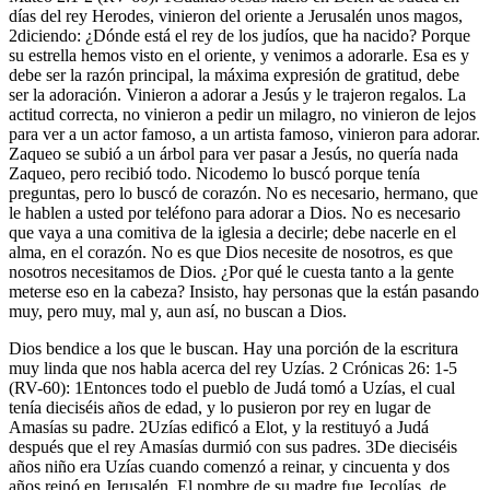
días del rey Herodes, vinieron del oriente a Jerusalén unos magos,
2diciendo: ¿Dónde está el rey de los judíos, que ha nacido? Porque
su estrella hemos visto en el oriente, y venimos a adorarle. Esa es y
debe ser la razón principal, la máxima expresión de gratitud, debe
ser la adoración. Vinieron a adorar a Jesús y le trajeron regalos. La
actitud correcta, no vinieron a pedir un milagro, no vinieron de lejos
para ver a un actor famoso, a un artista famoso, vinieron para adorar.
Zaqueo se subió a un árbol para ver pasar a Jesús, no quería nada
Zaqueo, pero recibió todo. Nicodemo lo buscó porque tenía
preguntas, pero lo buscó de corazón. No es necesario, hermano, que
le hablen a usted por teléfono para adorar a Dios. No es necesario
que vaya a una comitiva de la iglesia a decirle; debe nacerle en el
alma, en el corazón. No es que Dios necesite de nosotros, es que
nosotros necesitamos de Dios. ¿Por qué le cuesta tanto a la gente
meterse eso en la cabeza? Insisto, hay personas que la están pasando
muy, pero muy, mal y, aun así, no buscan a Dios.
Dios bendice a los que le buscan. Hay una porción de la escritura
muy linda que nos habla acerca del rey Uzías. 2 Crónicas 26: 1-5
(RV-60): 1Entonces todo el pueblo de Judá tomó a Uzías, el cual
tenía dieciséis años de edad, y lo pusieron por rey en lugar de
Amasías su padre. 2Uzías edificó a Elot, y la restituyó a Judá
después que el rey Amasías durmió con sus padres. 3De dieciséis
años niño era Uzías cuando comenzó a reinar, y cincuenta y dos
años reinó en Jerusalén. El nombre de su madre fue Jecolías, de