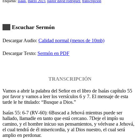
Etiquetas:
isaias
,
marzo 2023
,
pastor david rodriguez
,
transcripcion
Escuchar Sermón
Descargar Audio:
Calidad normal (menos de 10mb)
Descargar Texto:
Sermón en PDF
TRANSCRIPCIÓN
Vamos a abrir la palabra del Señor en el libro de Isaías capítulo 55
por favor y vamos a leer los versículos 6 y 7. El mensaje de esta
tarde le he titulado: “Busque a Dios.”
Isaías 55: 6-7 (RV-60): 6Buscad a Jehová mientras puede ser
hallado, llamadle en tanto que está cercano. 7Deje el impío su
camino, y el hombre inicuo sus pensamientos, y véelvase a Jehová,
el cual tendrá de él misericordia, y al Dios nuestro, el cual será
amplio en perdonar.