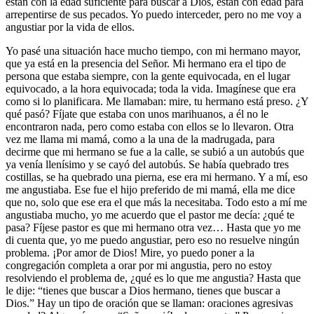
están con la edad suficiente para buscar a Dios, están con edad para
arrepentirse de sus pecados. Yo puedo interceder, pero no me voy a
angustiar por la vida de ellos.
Yo pasé una situación hace mucho tiempo, con mi hermano mayor,
que ya está en la presencia del Señor. Mi hermano era el tipo de
persona que estaba siempre, con la gente equivocada, en el lugar
equivocado, a la hora equivocada; toda la vida. Imagínese que era
como si lo planificara. Me llamaban: mire, tu hermano está preso. ¿Y
qué pasó? Fíjate que estaba con unos marihuanos, a él no le
encontraron nada, pero como estaba con ellos se lo llevaron. Otra
vez me llama mi mamá, como a la una de la madrugada, para
decirme que mi hermano se fue a la calle, se subió a un autobús que
ya venía llenísimo y se cayó del autobús. Se había quebrado tres
costillas, se ha quebrado una pierna, ese era mi hermano. Y a mí, eso
me angustiaba. Ese fue el hijo preferido de mi mamá, ella me dice
que no, solo que ese era el que más la necesitaba. Todo esto a mí me
angustiaba mucho, yo me acuerdo que el pastor me decía: ¿qué te
pasa? Fíjese pastor es que mi hermano otra vez… Hasta que yo me
di cuenta que, yo me puedo angustiar, pero eso no resuelve ningún
problema. ¡Por amor de Dios! Mire, yo puedo poner a la
congregación completa a orar por mi angustia, pero no estoy
resolviendo el problema de, ¿qué es lo que me angustia? Hasta que
le dije: “tienes que buscar a Dios hermano, tienes que buscar a
Dios.” Hay un tipo de oración que se llaman: oraciones agresivas