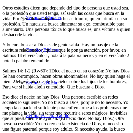
Otros estudios dicen que depende del tipo de persona que usted sea,
o la profesión que usted tenga, así serán las cosas que busca en la
Sermones Mañana
vida. Por ejemplo: un deportista busca triunfo, quiere triunfar en su
profesión. Un narcisista busca alimentar su ego, combustible para
alimentarlo. Una persona tóxica lo que busca es, una víctima a quien
deshacerle la vida.
Y bueno, buscar a Dios es de gente sabia. Hay un pasaje de la
escritura relacionado y quiero que le ponga atención, por favor, en
Estudios Bíblicos
Salmos 14 el versículo 1, notará la palabra necio; y en el versículo 2
note la palabra entendido.
Salmos 14: 1-2 (Rv-60): 1Dice el necio en su corazón: No hay Dios.
Se han corrompido, hacen obras abominables; No hay quien haga el
bien. 2Jehová miró desde los cielos sobre los hijos de los hombres,
Sermones Noche
Para ver si había algún entendido, Que buscara a Dios.
Eso dice el necio: no hay Dios. Una persona escribió en redes
sociales lo siguiente: Yo no busco a Dios, porque no lo necesito. Yo
tengo la capacidad suficiente para enfrentarme a los problemas que
me plantea la vida, sin tener que recurrir a seres mágicos, invisibles,
Sermones – Solo audio
que supuestamente te ayudan. (El necio dice: No hay Dios.) Otra
persona escribió: Yo no creo en la existencia de Dios, ni necesito
una figura paternal porque soy adulto. Si necesito ayuda, la busco