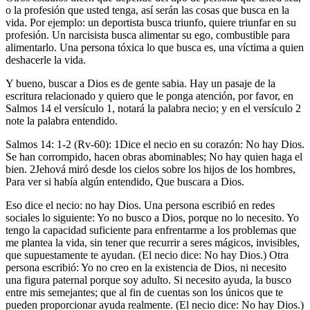
o la profesión que usted tenga, así serán las cosas que busca en la
vida. Por ejemplo: un deportista busca triunfo, quiere triunfar en su
profesión. Un narcisista busca alimentar su ego, combustible para
alimentarlo. Una persona tóxica lo que busca es, una víctima a quien
deshacerle la vida.
Y bueno, buscar a Dios es de gente sabia. Hay un pasaje de la
escritura relacionado y quiero que le ponga atención, por favor, en
Salmos 14 el versículo 1, notará la palabra necio; y en el versículo 2
note la palabra entendido.
Salmos 14: 1-2 (Rv-60): 1Dice el necio en su corazón: No hay Dios.
Se han corrompido, hacen obras abominables; No hay quien haga el
bien. 2Jehová miró desde los cielos sobre los hijos de los hombres,
Para ver si había algún entendido, Que buscara a Dios.
Eso dice el necio: no hay Dios. Una persona escribió en redes
sociales lo siguiente: Yo no busco a Dios, porque no lo necesito. Yo
tengo la capacidad suficiente para enfrentarme a los problemas que
me plantea la vida, sin tener que recurrir a seres mágicos, invisibles,
que supuestamente te ayudan. (El necio dice: No hay Dios.) Otra
persona escribió: Yo no creo en la existencia de Dios, ni necesito
una figura paternal porque soy adulto. Si necesito ayuda, la busco
entre mis semejantes; que al fin de cuentas son los únicos que te
pueden proporcionar ayuda realmente. (El necio dice: No hay Dios.)