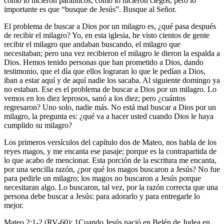
como lo hicieron paralíticos, como lo hicieron ciegos, pero lo
importante es que “busque de Jesús”. Busque al Señor.
El problema de buscar a Dios por un milagro es, ¿qué pasa después
de recibir el milagro? Yo, en esta iglesia, he visto cientos de gente
recibir el milagro que andaban buscando, el milagro que
necesitaban; pero una vez recibieron el milagro le dieron la espalda a
Dios. Hemos tenido personas que han prometido a Dios, dando
testimonio, que el día que ellos lograran lo que le pedían a Dios,
iban a estar aquí y de aquí nadie los sacaba. Al siguiente domingo ya
no estaban. Ese es el problema de buscar a Dios por un milagro. Lo
vemos en los diez leprosos, sanó a los diez; pero ¿cuántos
regresaron? Uno solo, nadie más. No está mal buscar a Dios por un
milagro, la pregunta es: ¿qué va a hacer usted cuando Dios le haya
cumplido su milagro?
Los primeros versículos del capítulo dos de Mateo, nos habla de los
reyes magos, y me encanta ese pasaje; porque es la contrapartida de
lo que acabo de mencionar. Esta porción de la escritura me encanta,
por una sencilla razón, ¿por qué los magos buscaron a Jesús? No fue
para pedirle un milagro; los magos no buscaron a Jesús porque
necesitaran algo. Lo buscaron, tal vez, por la razón correcta que una
persona debe buscar a Jesús: para adorarlo y para entregarle lo
mejor.
Mateo 2:1-2 (RV-60): 1Cuando Jesús nació en Belén de Judea en