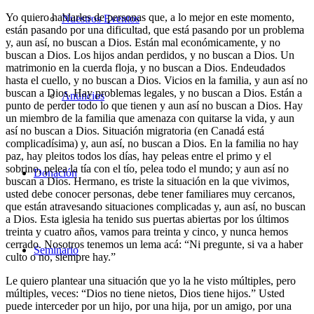
Yo quiero hablarles de personas que, a lo mejor en este momento,
Nuestros Eventos
están pasando por una dificultad, que está pasando por un problema
y, aun así, no buscan a Dios. Están mal económicamente, y no
buscan a Dios. Los hijos andan perdidos, y no buscan a Dios. Un
matrimonio en la cuerda floja, y no buscan a Dios. Endeudados
hasta el cuello, y no buscan a Dios. Vicios en la familia, y aun así no
buscan a Dios. Hay problemas legales, y no buscan a Dios. Están a
Anuncios
punto de perder todo lo que tienen y aun así no buscan a Dios. Hay
un miembro de la familia que amenaza con quitarse la vida, y aun
así no buscan a Dios. Situación migratoria (en Canadá está
complicadísima) y, aun así, no buscan a Dios. En la familia no hay
paz, hay pleitos todos los días, hay peleas entre el primo y el
sobrino, pelea la tía con el tío, pelea todo el mundo; y aun así no
Donación
buscan a Dios. Hermano, es triste la situación en la que vivimos,
usted debe conocer personas, debe tener familiares muy cercanos,
que están atravesando situaciones complicadas y, aun así, no buscan
a Dios. Esta iglesia ha tenido sus puertas abiertas por los últimos
treinta y cuatro años, vamos para treinta y cinco, y nunca hemos
cerrado. Nosotros tenemos un lema acá: “Ni pregunte, si va a haber
Seminario
culto o no, siempre hay.”
Le quiero plantear una situación que yo la he visto múltiples, pero
múltiples, veces: “Dios no tiene nietos, Dios tiene hijos.” Usted
puede interceder por un hijo, por una hija, por un amigo, por una