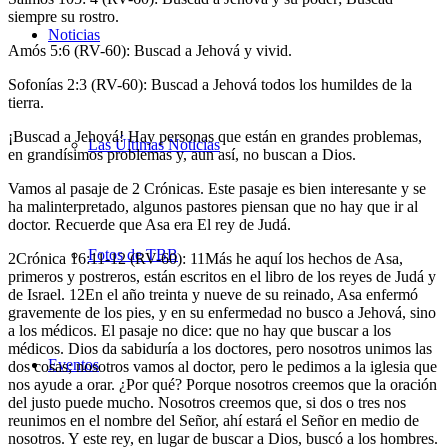
siempre su rostro.
Noticias
Amós 5:6 (RV-60): Buscad a Jehová y vivid.
Sofonías 2:3 (RV-60): Buscad a Jehová todos los humildes de la
tierra.
¡Buscad a Jehová! Hay personas que están en grandes problemas,
Las Últimas Noticias
en grandísimos problemas y, aun así, no buscan a Dios.
Vamos al pasaje de 2 Crónicas. Este pasaje es bien interesante y se
ha malinterpretado, algunos pastores piensan que no hay que ir al
doctor. Recuerde que Asa era El rey de Judá.
Fotos de TBB
2Crónica 16:11-12 (RV-60): 11Más he aquí los hechos de Asa,
primeros y postreros, están escritos en el libro de los reyes de Judá y
de Israel. 12En el año treinta y nueve de su reinado, Asa enfermó
gravemente de los pies, y en su enfermedad no busco a Jehová, sino
a los médicos. El pasaje no dice: que no hay que buscar a los
médicos. Dios da sabiduría a los doctores, pero nosotros unimos las
Eventos
dos cosas; nosotros vamos al doctor, pero le pedimos a la iglesia que
nos ayude a orar. ¿Por qué? Porque nosotros creemos que la oración
del justo puede mucho. Nosotros creemos que, si dos o tres nos
reunimos en el nombre del Señor, ahí estará el Señor en medio de
nosotros. Y este rey, en lugar de buscar a Dios, buscó a los hombres.