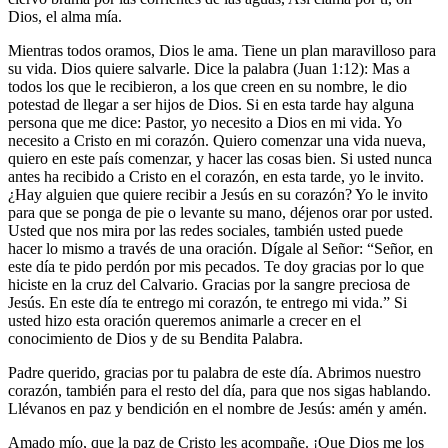
Dios, el alma mía.
Mientras todos oramos, Dios le ama. Tiene un plan maravilloso para
su vida. Dios quiere salvarle. Dice la palabra (Juan 1:12): Mas a
todos los que le recibieron, a los que creen en su nombre, le dio
potestad de llegar a ser hijos de Dios. Si en esta tarde hay alguna
persona que me dice: Pastor, yo necesito a Dios en mi vida. Yo
necesito a Cristo en mi corazón. Quiero comenzar una vida nueva,
quiero en este país comenzar, y hacer las cosas bien. Si usted nunca
antes ha recibido a Cristo en el corazón, en esta tarde, yo le invito.
¿Hay alguien que quiere recibir a Jesús en su corazón? Yo le invito
para que se ponga de pie o levante su mano, déjenos orar por usted.
Usted que nos mira por las redes sociales, también usted puede
hacer lo mismo a través de una oración. Dígale al Señor: “Señor, en
este día te pido perdón por mis pecados. Te doy gracias por lo que
hiciste en la cruz del Calvario. Gracias por la sangre preciosa de
Jesús. En este día te entrego mi corazón, te entrego mi vida.” Si
usted hizo esta oración queremos animarle a crecer en el
conocimiento de Dios y de su Bendita Palabra.
Padre querido, gracias por tu palabra de este día. Abrimos nuestro
corazón, también para el resto del día, para que nos sigas hablando.
Llévanos en paz y bendición en el nombre de Jesús: amén y amén.
Amado mío, que la paz de Cristo les acompañe. ¡Que Dios me los