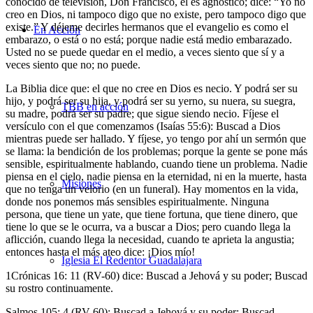
conocido de televisión, Don Francisco, él es agnóstico; dice: “Yo no
creo en Dios, ni tampoco digo que no existe, pero tampoco digo que
existe.” Y déjeme decirles hermanos que el evangelio es como el
En Acción
embarazo, o está o no está; porque nadie está medio embarazado.
Usted no se puede quedar en el medio, a veces siento que sí y a
veces siento que no; no puede.
La Biblia dice que: el que no cree en Dios es necio. Y podrá ser su
hijo, y podrá ser su hija, y podrá ser su yerno, su nuera, su suegra,
TBB en acción
su madre, podrá ser su padre; que sigue siendo necio. Fíjese el
versículo con el que comenzamos (Isaías 55:6): Buscad a Dios
mientras puede ser hallado. Y fíjese, yo tengo por ahí un sermón que
se llama: la bendición de los problemas; porque la gente se pone más
sensible, espiritualmente hablando, cuando tiene un problema. Nadie
piensa en el cielo, nadie piensa en la eternidad, ni en la muerte, hasta
Misiones
que no tenga un velorio (en un funeral). Hay momentos en la vida,
donde nos ponemos más sensibles espiritualmente. Ninguna
persona, que tiene un yate, que tiene fortuna, que tiene dinero, que
tiene lo que se le ocurra, va a buscar a Dios; pero cuando llega la
aflicción, cuando llega la necesidad, cuando te aprieta la angustia;
entonces hasta el más ateo dice: ¡Dios mío!
Iglesia El Redentor Guadalajara
1Crónicas 16: 11 (RV-60) dice: Buscad a Jehová y su poder; Buscad
su rostro continuamente.
Salmos 105: 4 (RV-60): Buscad a Jehová y su poder; Buscad