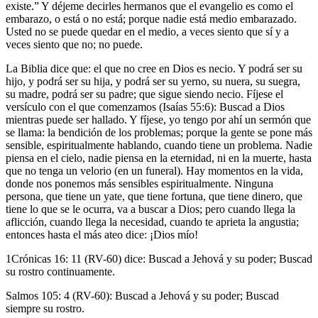
existe.” Y déjeme decirles hermanos que el evangelio es como el
embarazo, o está o no está; porque nadie está medio embarazado.
Usted no se puede quedar en el medio, a veces siento que sí y a
veces siento que no; no puede.
La Biblia dice que: el que no cree en Dios es necio. Y podrá ser su
hijo, y podrá ser su hija, y podrá ser su yerno, su nuera, su suegra,
su madre, podrá ser su padre; que sigue siendo necio. Fíjese el
versículo con el que comenzamos (Isaías 55:6): Buscad a Dios
mientras puede ser hallado. Y fíjese, yo tengo por ahí un sermón que
se llama: la bendición de los problemas; porque la gente se pone más
sensible, espiritualmente hablando, cuando tiene un problema. Nadie
piensa en el cielo, nadie piensa en la eternidad, ni en la muerte, hasta
que no tenga un velorio (en un funeral). Hay momentos en la vida,
donde nos ponemos más sensibles espiritualmente. Ninguna
persona, que tiene un yate, que tiene fortuna, que tiene dinero, que
tiene lo que se le ocurra, va a buscar a Dios; pero cuando llega la
aflicción, cuando llega la necesidad, cuando te aprieta la angustia;
entonces hasta el más ateo dice: ¡Dios mío!
1Crónicas 16: 11 (RV-60) dice: Buscad a Jehová y su poder; Buscad
su rostro continuamente.
Salmos 105: 4 (RV-60): Buscad a Jehová y su poder; Buscad
siempre su rostro.