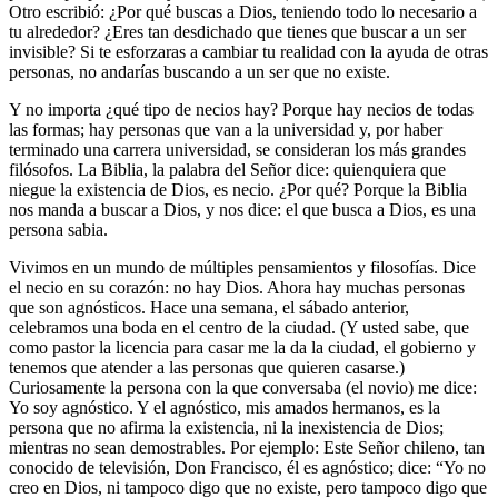
Otro escribió: ¿Por qué buscas a Dios, teniendo todo lo necesario a
tu alrededor? ¿Eres tan desdichado que tienes que buscar a un ser
invisible? Si te esforzaras a cambiar tu realidad con la ayuda de otras
personas, no andarías buscando a un ser que no existe.
Y no importa ¿qué tipo de necios hay? Porque hay necios de todas
las formas; hay personas que van a la universidad y, por haber
terminado una carrera universidad, se consideran los más grandes
filósofos. La Biblia, la palabra del Señor dice: quienquiera que
niegue la existencia de Dios, es necio. ¿Por qué? Porque la Biblia
nos manda a buscar a Dios, y nos dice: el que busca a Dios, es una
persona sabia.
Vivimos en un mundo de múltiples pensamientos y filosofías. Dice
el necio en su corazón: no hay Dios. Ahora hay muchas personas
que son agnósticos. Hace una semana, el sábado anterior,
celebramos una boda en el centro de la ciudad. (Y usted sabe, que
como pastor la licencia para casar me la da la ciudad, el gobierno y
tenemos que atender a las personas que quieren casarse.)
Curiosamente la persona con la que conversaba (el novio) me dice:
Yo soy agnóstico. Y el agnóstico, mis amados hermanos, es la
persona que no afirma la existencia, ni la inexistencia de Dios;
mientras no sean demostrables. Por ejemplo: Este Señor chileno, tan
conocido de televisión, Don Francisco, él es agnóstico; dice: “Yo no
creo en Dios, ni tampoco digo que no existe, pero tampoco digo que