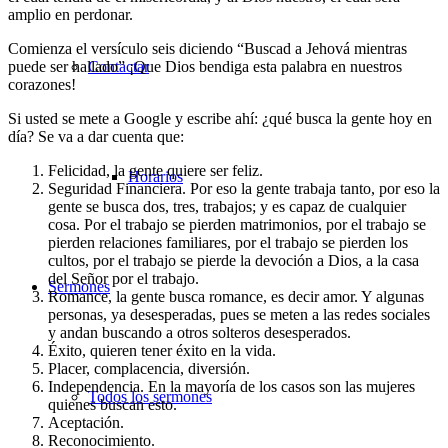
amplio en perdonar.
Comienza el versículo seis diciendo “Buscad a Jehová mientras
puede ser hallado” ¡Que Dios bendiga esta palabra en nuestros
Contactar
corazones!
Si usted se mete a Google y escribe ahí: ¿qué busca la gente hoy en
día? Se va a dar cuenta que:
Felicidad, la gente quiere ser feliz.
Horarios
Seguridad Financiera. Por eso la gente trabaja tanto, por eso la
gente se busca dos, tres, trabajos; y es capaz de cualquier
cosa. Por el trabajo se pierden matrimonios, por el trabajo se
pierden relaciones familiares, por el trabajo se pierden los
cultos, por el trabajo se pierde la devoción a Dios, a la casa
del Señor por el trabajo.
Sermones
Romance, la gente busca romance, es decir amor. Y algunas
personas, ya desesperadas, pues se meten a las redes sociales
y andan buscando a otros solteros desesperados.
Éxito, quieren tener éxito en la vida.
Placer, complacencia, diversión.
Independencia. En la mayoría de los casos son las mujeres
Todos los sermones
quienes buscan esto.
Aceptación.
Reconocimiento.