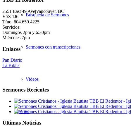
2551 East 49 Ave|Vancouver, BC
Búsqueda de Sermones
V5S 1J6
Tfno: 604.659.4225
Servicios:
Domingos 2pm y 6:30pm
Miércoles 7pm
Sermones con transcripciones
Enlaces
Pan Diario
La Biblia
Videos
Sermones Recientes
En Vivo
Ultimas Noticias