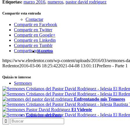
Etiquetas:
marzo 2016
,
numeros
,
pastor david rodriguez
Compartir esta entrada
Contactar
Compartir en Facebook
Compartir en Twitter
Compartir en Google+
Compartir en Linkedin
Compartir en Tumblr
Compartir por correo
Horarios
https://www.elredentor.com/wp-content/uploads/2016/03/sermones-d
Redentor
2016-03-06 18:25:42
2021-04-08 13:01:11
Prefiero - Parte 1
Quizás te interese
Sermones
Enfrentando mis Temores
El Vidente
Todos los sermones