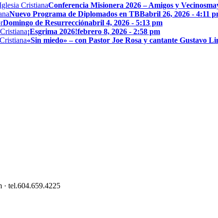
Conferencia Misionera 2026 – Amigos y Vecinos
may
Nuevo Programa de Diplomados en TBB
abril 26, 2026 - 4:11 
Domingo de Resurrección
abril 4, 2026 - 5:13 pm
¡Esgrima 2026!
febrero 8, 2026 - 2:58 pm
«Sin miedo» – con Pastor Joe Rosa y cantante Gustavo L
 · tel.604.659.4225