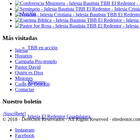
En Acción
Más visitadas
TBB en acción
Iglesia
Horarios
Campaña Pro-templo
Pastor David
Quién es Dios
Misiones
Misiones
Casas de Oración
Contactar
Nuestro boletín
¡Suscríbete!
Iglesia El Redentor Guadalajara
© 2018 · Derechos Reservados · All Rights Reserved · elredentor.com
Instagram
Facebook