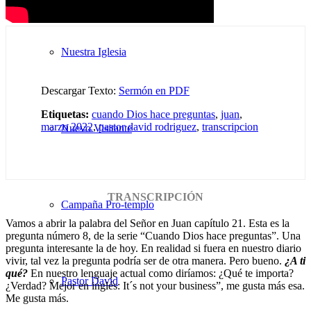
Nuestra Iglesia
Descargar Texto:
Sermón en PDF
Etiquetas:
cuando Dios hace preguntas
,
juan
,
marzo 2022
,
pastor david rodriguez
,
transcripcion
Nuevo Visitante
TRANSCRIPCIÓN
Campaña Pro-templo
Vamos a abrir la palabra del Señor en Juan capítulo 21. Esta es la
pregunta número 8, de la serie “Cuando Dios hace preguntas”. Una
pregunta interesante la de hoy. En realidad si fuera en nuestro diario
vivir, tal vez la pregunta podría ser de otra manera. Pero bueno.
¿A ti
qué?
En nuestro lenguaje actual como diríamos: ¿Qué te importa?
Pastor David
¿Verdad? Mejor en inglés: It´s not your business”, me gusta más esa.
Me gusta más.