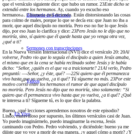
que el versículo siguiente dice: que hubo un rumor.
23
Este dicho se
extendió entre los hermanos
. Ay, cuando yo escucho eso
hermanos… Chismoso está diciendo. Están distorsionando las cosas
Búsqueda de Sermones
para colmo de males, porque lo que se decía era: que Juan no iba a
morir, que aquel discípulo no moriría. Pero eso no fue lo que Jesús
dijo, por eso Juan lo clarifica y dice:
23
Pero Jesús no le dijo que no
moriría, sino, sí quiero que él quede hasta que yo venga otra vez,
¿qué a ti?
Sermones con transcripciones
En la Nueva Versión Internacional (NVI) dice el versículo 20:
20
Al
volverse, Pedro vio que lo seguía el discípulo a quien Jesús amaba,
el mismo que en la cena se había reclinado sobre Jesús y le había
dicho: “Señor, ¿quién es el que va a traicionarte?
21
Al verlo, Pedro
preguntó: —-Señor, ¿y éste, qué?
—
22
Si quiero que él permanezca
vivo hasta que yo vuelva, ¿a ti qué? Tú sígueme no más.
23
Por este
Videos
motivo corrió entre los hermanos el rumor de que aquel discípulo
no moriría. Pero Jesús no dijo que no moriría, sino solamente: “Si
quiero que él permanezca vivo hasta que yo vuelva, ¿a ti qué?
¿Qué
te interesa a ti? Sígueme tú, es lo que dice la palabra.
Bueno, ¿qué lecciones aprendemos nosotros de este episodio?
En Vivo
Lindo, maravilloso por supuesto, los últimos versículos casi de Juan.
Yo puedo imaginármelo, puedo imaginarme la escena, Jesús
caminando con Pedro. Pedro volviendo, y diciéndole: bueno ya me
dijiste que yo voy a morir de esa manera, ¿y aquel cómo a morir? ¿Y