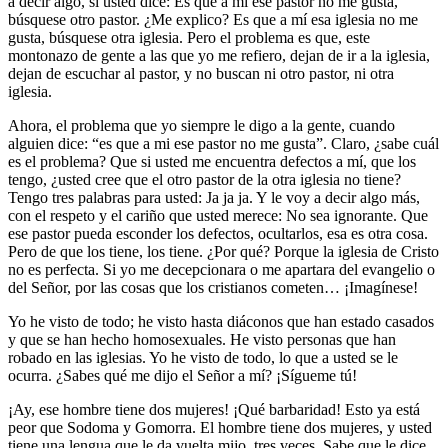
a decir algo, si usted dice: Es que a mi ese pastor no me gusta,
búsquese otro pastor. ¿Me explico? Es que a mí esa iglesia no me
gusta, búsquese otra iglesia. Pero el problema es que, este
montonazo de gente a las que yo me refiero, dejan de ir a la iglesia,
dejan de escuchar al pastor, y no buscan ni otro pastor, ni otra
iglesia.
Ahora, el problema que yo siempre le digo a la gente, cuando
alguien dice: “es que a mi ese pastor no me gusta”. Claro, ¿sabe cuál
es el problema? Que si usted me encuentra defectos a mí, que los
tengo, ¿usted cree que el otro pastor de la otra iglesia no tiene?
Tengo tres palabras para usted: Ja ja ja. Y le voy a decir algo más,
con el respeto y el cariño que usted merece: No sea ignorante. Que
ese pastor pueda esconder los defectos, ocultarlos, esa es otra cosa.
Pero de que los tiene, los tiene. ¿Por qué? Porque la iglesia de Cristo
no es perfecta. Si yo me decepcionara o me apartara del evangelio o
del Señor, por las cosas que los cristianos cometen… ¡Imagínese!
Yo he visto de todo; he visto hasta diáconos que han estado casados
y que se han hecho homosexuales. He visto personas que han
robado en las iglesias. Yo he visto de todo, lo que a usted se le
ocurra. ¿Sabes qué me dijo el Señor a mí? ¡Sígueme tú!
¡Ay, ese hombre tiene dos mujeres! ¡Qué barbaridad! Esto ya está
peor que Sodoma y Gomorra. El hombre tiene dos mujeres, y usted
tiene una lengua que le da vuelta mijo, tres veces. Sabe que le dice