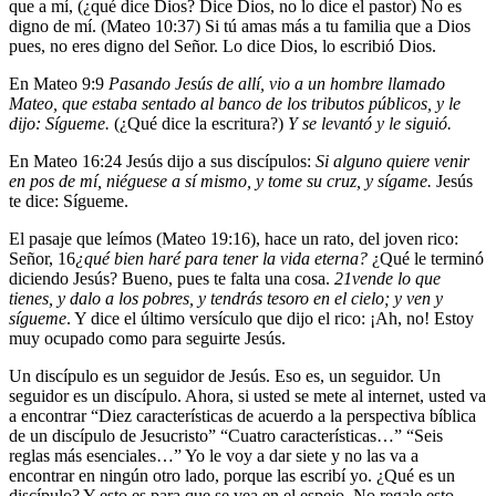
que a mí, (¿qué dice Dios? Dice Dios, no lo dice el pastor) No es
digno de mí. (Mateo 10:37) Si tú amas más a tu familia que a Dios
pues, no eres digno del Señor. Lo dice Dios, lo escribió Dios.
En Mateo 9:9
Pasando Jesús de allí, vio a un hombre llamado
Mateo, que estaba sentado al banco de los tributos públicos, y le
dijo: Sígueme.
(¿Qué dice la escritura?)
Y se levantó y le siguió.
En Mateo 16:24 Jesús dijo a sus discípulos:
Si alguno quiere venir
en pos de mí, niéguese a sí mismo, y tome su cruz, y sígame.
Jesús
te dice: Sígueme.
El pasaje que leímos (Mateo 19:16), hace un rato, del joven rico:
Señor,
16
¿qué bien haré para tener la vida eterna?
¿Qué le terminó
diciendo Jesús? Bueno, pues te falta una cosa.
21
vende lo que
tienes, y dalo a los pobres, y tendrás tesoro en el cielo; y ven y
sígueme
. Y dice el último versículo que dijo el rico: ¡Ah, no! Estoy
muy ocupado como para seguirte Jesús.
Un discípulo es un seguidor de Jesús. Eso es, un seguidor. Un
seguidor es un discípulo. Ahora, si usted se mete al internet, usted va
a encontrar “Diez características de acuerdo a la perspectiva bíblica
de un discípulo de Jesucristo” “Cuatro características…” “Seis
reglas más esenciales…” Yo le voy a dar siete y no las va a
encontrar en ningún otro lado, porque las escribí yo. ¿Qué es un
discípulo? Y esto es para que se vea en el espejo. No regale esto.