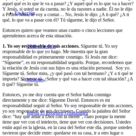
aquel qué es lo que le va a pasar? ¿Y aquel qué es lo que va a hacer?
Y Jesús, si usted se da cuenta, no le da razones a nadie. Él no le dijo
En Acción
a Pedro: Mira, te voy a contar… No, Jesús le dijo: ¿A ti qué? ¿A ti
qué, lo que va a pasar con él? Tú sígueme, le dijo el Señor.
Entonces quiero que veamos unas cuatro o cinco lecciones que
aprendemos acerca de esta situación.
1. Yo soy responsable de mis acciones.
Sígueme tú. Yo soy
TBB en acción
responsable de lo que yo hago. Me muestra que la gran
responsabilidad es primeramente conmigo. Si Jesús me dice:
“Sígueme”, es mi responsabilidad seguirlo. Porque, recordemos que
la relación de Jesús con sus hijos es una relación personal. Soy yo.
Sígueme tú. Señor mira, ¿y qué pasó con tal hermano? ¿Y a ti qué te
importa? Sígueme tú. ¿Señor y qué vas a hacer con tal situación? ¿A
Misiones
ti qué? Sígueme tú.
Entonces, yo me doy cuenta que el Señor habla conmigo
directamente y me dice: Sígueme David. Entonces es mi
responsabilidad seguir al Señor. Yo soy responsable de mis acciones,
yo soy responsable de mis decisiones. Cuando la palabra del Señor
Iglesia El Redentor Guadalajara
dice: “hay que amar a Dios con la mente”, claro porque la mente
tiene que ver con el intelecto, tiene que ver con decisiones. Ustedes
están aquí en la iglesia, en la casa del Señor este día, porque ustedes
tuvieron que decidir entre: quedarse en su casa, ir a otro lugar o