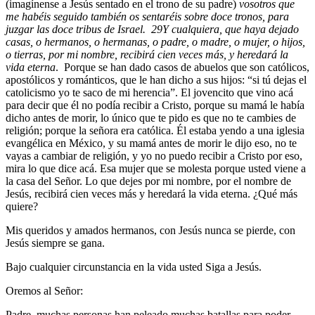
(imagínense a Jesús sentado en el trono de su padre)
vosotros que
me habéis
seguido
también os sentaréis sobre doce tronos, para
juzgar las doce tribus de Israel.
29
Y cualquiera, que haya dejado
casas, o hermanos, o hermanas, o padre, o madre, o mujer, o hijos,
o tierras, por mi nombre, recibirá cien veces más, y heredará la
vida eterna
. Porque se han dado casos de abuelos que son católicos,
apostólicos y románticos, que le han dicho a sus hijos: “si tú dejas el
catolicismo yo te saco de mi herencia”. El jovencito que vino acá
para decir que él no podía recibir a Cristo, porque su mamá le había
dicho antes de morir, lo único que te pido es que no te cambies de
religión; porque la señora era católica. Él estaba yendo a una iglesia
evangélica en México, y su mamá antes de morir le dijo eso, no te
vayas a cambiar de religión, y yo no puedo recibir a Cristo por eso,
mira lo que dice acá. Esa mujer que se molesta porque usted viene a
la casa del Señor. Lo que dejes por mi nombre, por el nombre de
Jesús, recibirá cien veces más y heredará la vida eterna. ¿Qué más
quiere?
Mis queridos y amados hermanos, con Jesús nunca se pierde, con
Jesús siempre se gana.
Bajo cualquier circunstancia en la vida usted Siga a Jesús.
Oremos al Señor:
Padre, muchas personas han peleado muchas batallas para poder