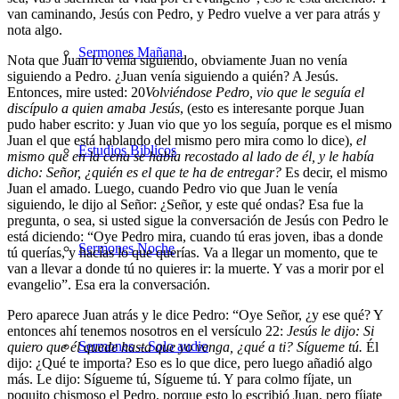
van caminando, Jesús con Pedro, y Pedro vuelve a ver para atrás y
nota algo.
Sermones Mañana
Nota que Juan lo venía siguiendo, obviamente Juan no venía
siguiendo a Pedro. ¿Juan venía siguiendo a quién? A Jesús.
Entonces, mire usted:
20
Volviéndose Pedro, vio que le seguía el
discípulo a quien amaba Jesús
, (esto es interesante porque Juan
pudo haber escrito: y Juan vio que yo los seguía, porque es el mismo
Juan el que está hablando del mismo pero mira como lo dice),
el
Estudios Bíblicos
mismo que en la cena se había recostado al lado de él, y le había
dicho: Señor, ¿quién es el que te ha de entregar?
Es decir, el mismo
Juan el amado. Luego, cuando Pedro vio que Juan le venía
siguiendo, le dijo al Señor: ¿Señor, y este qué ondas? Esa fue la
pregunta, o sea, si usted sigue la conversación de Jesús con Pedro le
está diciendo: “Oye Pedro mira, cuando tú eras joven, ibas a donde
Sermones Noche
tú querías, y hacías lo que querías. Va a llegar un momento, que te
van a llevar a donde tú no quieres ir: la muerte. Y vas a morir por el
evangelio”. Esa era la conversación.
Pero aparece Juan atrás y le dice Pedro: “Oye Señor, ¿y ese qué? Y
entonces ahí tenemos nosotros en el versículo 22:
Jesús le dijo: Si
Sermones – Solo audio
quiero que él quede hasta que yo venga, ¿qué a ti? Sígueme tú.
Él
dijo: ¿Qué te importa? Eso es lo que dice, pero luego añadió algo
más. Le dijo: Sígueme tú, Sígueme tú. Y para colmo fíjate, un
poquito chismoso el Pedro, porque esto lo escribió Juan, pero fíjate