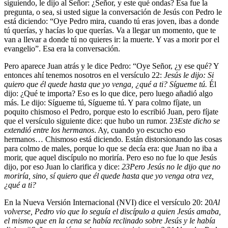
siguiendo, le dijo al Señor: ¿Señor, y este qué ondas? Esa fue la
pregunta, o sea, si usted sigue la conversación de Jesús con Pedro le
está diciendo: “Oye Pedro mira, cuando tú eras joven, ibas a donde
tú querías, y hacías lo que querías. Va a llegar un momento, que te
van a llevar a donde tú no quieres ir: la muerte. Y vas a morir por el
evangelio”. Esa era la conversación.
Pero aparece Juan atrás y le dice Pedro: “Oye Señor, ¿y ese qué? Y
entonces ahí tenemos nosotros en el versículo 22:
Jesús le dijo: Si
quiero que él quede hasta que yo venga, ¿qué a ti? Sígueme tú.
Él
dijo: ¿Qué te importa? Eso es lo que dice, pero luego añadió algo
más. Le dijo: Sígueme tú, Sígueme tú. Y para colmo fíjate, un
poquito chismoso el Pedro, porque esto lo escribió Juan, pero fíjate
que el versículo siguiente dice: que hubo un rumor.
23
Este dicho se
extendió entre los hermanos
. Ay, cuando yo escucho eso
hermanos… Chismoso está diciendo. Están distorsionando las cosas
para colmo de males, porque lo que se decía era: que Juan no iba a
morir, que aquel discípulo no moriría. Pero eso no fue lo que Jesús
dijo, por eso Juan lo clarifica y dice:
23
Pero Jesús no le dijo que no
moriría, sino, sí quiero que él quede hasta que yo venga otra vez,
¿qué a ti?
En la Nueva Versión Internacional (NVI) dice el versículo 20:
20
Al
volverse, Pedro vio que lo seguía el discípulo a quien Jesús amaba,
el mismo que en la cena se había reclinado sobre Jesús y le había