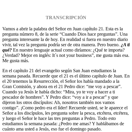
TRANSCRIPCIÓN
Vamos a abrir la palabra del Señor en Juan capítulo 21. Esta es la
pregunta número 8, de la serie “Cuando Dios hace preguntas”. Una
pregunta interesante la de hoy. En realidad si fuera en nuestro diario
vivir, tal vez la pregunta podría ser de otra manera. Pero bueno.
¿A ti
qué?
En nuestro lenguaje actual como diríamos: ¿Qué te importa?
¿Verdad? Mejor en inglés: It´s not your business”, me gusta más esa.
Me gusta más.
En el capítulo 21 del evangelio según San Juan estudiamos la
semana pasada. Recuerde que el 21 es el último capítulo de Juan. En
el 20 tenemos la Resurrección, el Señor los había mandado a la
Gran Comisión, y ahora en el 21 Pedro dice: “me voy a pescar”.
Cuando ya Jesús le había dicho: “Mira, yo te voy a hacer a ti
pescador de hombres”. Y Pedro dice: “voy a ir a pescar” y que
dijeron los otros discípulos: Ah, nosotros también nos vamos
contigo”. ¡Como pedro era el líder! Recuerde usted, se le aparece el
Señor a los discípulos, les pregunta sobre la pesca, etcétera, etcétera,
y luego el Señor le hace las tres preguntas a Pedro. Todo esto
estudiamos la semana pasada: ¿Pedro me amas? Y hablábamos de
cuánto ama usted a Jesús, eso fue el domingo pasado.