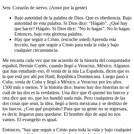
Seis: Corazón de siervo. (Amor por la gente)
Bajo autoridad de la palabra de Dios. Que es obediencia. Bajo
autoridad de esta palabra. Si Dios dice: “Hágalo”. ¿Qué hay
que hacer? Hágalo. Si Dios dice: “No lo hagas”. No lo hagas.
Entonces, bajo esta gloriosa palabra.
Hay que seguir a Cristo. (escuche usted) Aprenda esta
lección, hay que seguir a Cristo para toda la vida y bajo
cualquier circunstancia.
Me encanta cada vez que me acuerdo de la historia del conquistador
español, Hernán Cortés, cuando llegó a Veracruz, México. Algunos
que han estudiado eso, él venía de la isla La Española, dicen que es
la que está por ahí por Haití, República Dominicana. Luego pasó a
Cuba, venía de Cuba y llegó a México, a Veracruz por los años
1500 más o menos. Y la historia dice, bueno hay dos historias no sé
cuál de las dos es la verdadera. Una dice que él quemó los barcos y
otra dice que no, que los hundió nada más. Pero cualquiera de las
dos cosas que sean, la idea, llegó a tierra mexicana y se deshizo de
los barcos. ¿Con qué propósito? Para que su gente no se regresara,
es decir, llegaron para quedarse. El hombre dijo de aquí no nos
vamos. El evangelio es igual.
Entonces, “hay que seguir a Cristo para toda la vida y bajo cualquier