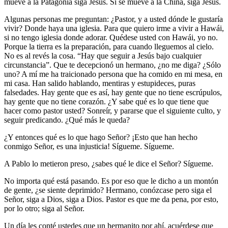
mueve a la Patagonia siga Jesús. Si se mueve a la China, siga Jesús.
Algunas personas me preguntan: ¿Pastor, y a usted dónde le gustaría
vivir? Donde haya una iglesia. Para que quiero irme a vivir a Hawái,
si no tengo iglesia donde adorar. Quédese usted con Hawái, yo no.
Porque la tierra es la preparación, para cuando lleguemos al cielo.
No es al revés la cosa. “Hay que seguir a Jesús bajo cualquier
circunstancia”. Que te decepcionó un hermano, ¿no me diga? ¿Sólo
uno? A mí me ha traicionado persona que ha comido en mi mesa, en
mi casa. Han salido hablando, mentiras y estupideces, puras
falsedades. Hay gente que es así, hay gente que no tiene escrúpulos,
hay gente que no tiene corazón. ¿Y sabe qué es lo que tiene que
hacer como pastor usted? Sonreír, y pararse que el siguiente culto, y
seguir predicando. ¿Qué más le queda?
¿Y entonces qué es lo que hago Señor? ¡Esto que han hecho
conmigo Señor, es una injusticia! Sígueme. Sígueme.
A Pablo lo metieron preso, ¿sabes qué le dice el Señor? Sígueme.
No importa qué está pasando. Es por eso que le dicho a un montón
de gente, ¿se siente deprimido? Hermano, conózcase pero siga el
Señor, siga a Dios, siga a Dios. Pastor es que me da pena, por esto,
por lo otro; siga al Señor.
Un día les conté ustedes que un hermanito por ahí, acuérdese que