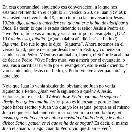
En esta oportunidad, siguiendo esa conversación, a la que nos
estamos refiriendo en el capítulo 21 versículo 20, de Juan (RV-60):
Vea usted en el versículo 19, como termina la conversación Jesús:
19
Esto dijo, dando a entender con qué muerte había de glorificar a
Dios
. Es decir, lo que le estaba diciendo el señor Jesús a Pedro es:
“oye Pedro, tú te vas a morir, y vas a morir por el evangelio, ¿Ok?
19
Y dicho esto, añadió:
(¿Qué palabra añadió Jesús a Pedro?)
Sígueme
. Eso fue lo que le dijo: “Sígueme”. Ahora notemos en el
versículo 20, quiere decir que Jesús tomó a Pedro, y comenzó a
caminar con Pedro. Mientras caminaban, bueno, el Señor le acababa
de decir a Pedro: “Oye Pedro mira, vas a morir por el evangelio, o
sea, vas a sacrificar tu vida por el evangelio”, eso le está diciendo. Y
van caminando, Jesús con Pedro, y Pedro vuelve a ver para atrás y
nota algo.
Nota que Juan lo venía siguiendo, obviamente Juan no venía
siguiendo a Pedro. ¿Juan venía siguiendo a quién? A Jesús.
Entonces, mire usted:
20
Volviéndose Pedro, vio que le seguía el
discípulo a quien amaba Jesús
, (esto es interesante porque Juan
pudo haber escrito: y Juan vio que yo los seguía, porque es el mismo
Juan el que está hablando del mismo pero mira como lo dice),
el
mismo que en la cena se había recostado al lado de él, y le había
dicho: Señor, ¿quién es el que te ha de entregar?
Es decir, el mismo
Juan el amado. Luego, cuando Pedro vio que Juan le venía