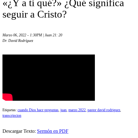
«¿Y a ti qué?» ¿Qué significa
seguir a Cristo?
Marzo 06, 2022 – 1:30PM | Juan 21: 20
Dr. David Rodríguez
Etiquetas:
cuando Dios hace preguntas
,
juan
,
marzo 2022
,
pastor david rodriguez
,
transcripcion
Descargar Texto:
Sermón en PDF