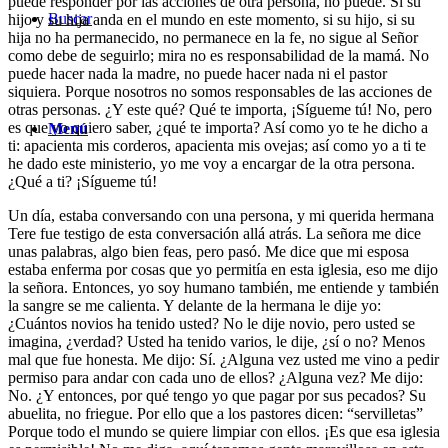
puede responder por las acciones de otra persona, no puede. Si su
Buscar
hijo y su hija anda en el mundo en este momento, si su hijo, si su
hija no ha permanecido, no permanece en la fe, no sigue al Señor
como debe de seguirlo; mira no es responsabilidad de la mamá. No
puede hacer nada la madre, no puede hacer nada ni el pastor
siquiera. Porque nosotros no somos responsables de las acciones de
otras personas. ¿Y este qué? Qué te importa, ¡Sígueme tú! No, pero
es que yo quiero saber, ¿qué te importa? Así como yo te he dicho a
Menú
ti: apacienta mis corderos, apacienta mis ovejas; así como yo a ti te
he dado este ministerio, yo me voy a encargar de la otra persona.
¿Qué a ti? ¡Sígueme tú!
Un día, estaba conversando con una persona, y mi querida hermana
Tere fue testigo de esta conversación allá atrás. La señora me dice
unas palabras, algo bien feas, pero pasó. Me dice que mi esposa
estaba enferma por cosas que yo permitía en esta iglesia, eso me dijo
la señora. Entonces, yo soy humano también, me entiende y también
la sangre se me calienta. Y delante de la hermana le dije yo:
¿Cuántos novios ha tenido usted? No le dije novio, pero usted se
imagina, ¿verdad? Usted ha tenido varios, le dije, ¿sí o no? Menos
mal que fue honesta. Me dijo: Sí. ¿Alguna vez usted me vino a pedir
permiso para andar con cada uno de ellos? ¿Alguna vez? Me dijo:
No. ¿Y entonces, por qué tengo yo que pagar por sus pecados? Su
abuelita, no friegue. Por ello que a los pastores dicen: “servilletas”
Porque todo el mundo se quiere limpiar con ellos. ¡Es que esa iglesia