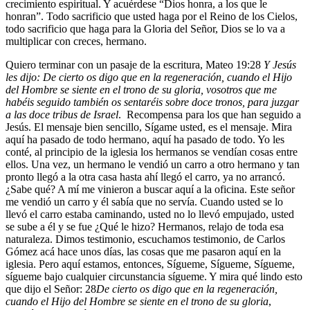
crecimiento espiritual. Y acuérdese “Dios honra, a los que le
honran”. Todo sacrificio que usted haga por el Reino de los Cielos,
todo sacrificio que haga para la Gloria del Señor, Dios se lo va a
multiplicar con creces, hermano.
Quiero terminar con un pasaje de la escritura, Mateo 19:28
Y Jesús
les dijo: De cierto os digo que en la regeneración, cuando el Hijo
del Hombre se siente en el trono de su gloria,
vosotros que me
habéis seguido también os sentaréis sobre doce tronos, para juzgar
a las doce tribus de Israel
. Recompensa para los que han seguido a
Jesús. El mensaje bien sencillo,
Sígame usted
, es el mensaje. Mira
aquí ha pasado de todo hermano, aquí ha pasado de todo. Yo les
conté, al principio de la iglesia los hermanos se vendían cosas entre
ellos. Una vez, un hermano le vendió un carro a otro hermano y tan
pronto llegó a la otra casa hasta ahí llegó el carro, ya no arrancó.
¿Sabe qué? A mí me vinieron a buscar aquí a la oficina. Este señor
me vendió un carro y él sabía que no servía. Cuando usted se lo
llevó el carro estaba caminando, usted no lo llevó empujado, usted
se sube a él y se fue ¿Qué le hizo? Hermanos, relajo de toda esa
naturaleza. Dimos testimonio, escuchamos testimonio, de Carlos
Gómez acá hace unos días, las cosas que me pasaron aquí en la
iglesia. Pero aquí estamos, entonces, Sígueme, Sígueme, Sígueme,
sígueme bajo cualquier circunstancia sígueme. Y mira qué lindo esto
que dijo el Señor:
28
De cierto os digo que en la regeneración,
cuando el Hijo del Hombre se siente en el trono de su gloria
,