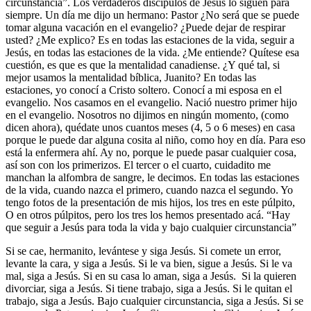
circunstancia”. Los verdaderos discípulos de Jesús lo siguen para
siempre. Un día me dijo un hermano: Pastor ¿No será que se puede
tomar alguna vacación en el evangelio? ¿Puede dejar de respirar
usted? ¿Me explico? Es en todas las estaciones de la vida, seguir a
Jesús, en todas las estaciones de la vida. ¿Me entiende? Quítese esa
cuestión, es que es que la mentalidad canadiense. ¿Y qué tal, si
mejor usamos la mentalidad bíblica, Juanito? En todas las
estaciones, yo conocí a Cristo soltero. Conocí a mi esposa en el
evangelio. Nos casamos en el evangelio. Nació nuestro primer hijo
en el evangelio. Nosotros no dijimos en ningún momento, (como
dicen ahora), quédate unos cuantos meses (4, 5 o 6 meses) en casa
porque le puede dar alguna cosita al niño, como hoy en día. Para eso
está la enfermera ahí. Ay no, porque le puede pasar cualquier cosa,
así son con los primerizos. El tercer o el cuarto, cuidadito me
manchan la alfombra de sangre, le decimos. En todas las estaciones
de la vida, cuando nazca el primero, cuando nazca el segundo. Yo
tengo fotos de la presentación de mis hijos, los tres en este púlpito,
O en otros púlpitos, pero los tres los hemos presentado acá. “Hay
que seguir a Jesús para toda la vida y bajo cualquier circunstancia”
Si se cae, hermanito, levántese y siga Jesús. Si comete un error,
levante la cara, y siga a Jesús. Si le va bien, sigue a Jesús. Si le va
mal, siga a Jesús. Si en su casa lo aman, siga a Jesús. Si la quieren
divorciar, siga a Jesús. Si tiene trabajo, siga a Jesús. Si le quitan el
trabajo, siga a Jesús. Bajo cualquier circunstancia, siga a Jesús. Si se