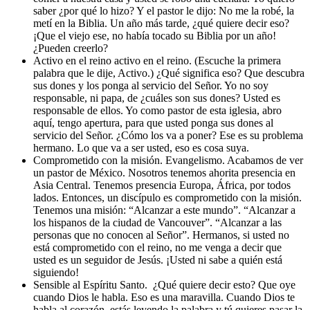
saber ¿por qué lo hizo? Y el pastor le dijo: No me la robé, la
metí en la Biblia. Un año más tarde, ¿qué quiere decir eso?
¡Que el viejo ese, no había tocado su Biblia por un año!
¿Pueden creerlo?
Activo en el reino activo en el reino. (Escuche la primera
palabra que le dije, Activo.) ¿Qué significa eso? Que descubra
sus dones y los ponga al servicio del Señor. Yo no soy
responsable, ni papa, de ¿cuáles son sus dones? Usted es
responsable de ellos. Yo como pastor de esta iglesia, abro
aquí, tengo apertura, para que usted ponga sus dones al
servicio del Señor. ¿Cómo los va a poner? Ese es su problema
hermano. Lo que va a ser usted, eso es cosa suya.
Comprometido con la misión. Evangelismo. Acabamos de ver
un pastor de México. Nosotros tenemos ahorita presencia en
Asia Central. Tenemos presencia Europa, África, por todos
lados. Entonces, un discípulo es comprometido con la misión.
Tenemos una misión: “Alcanzar a este mundo”. “Alcanzar a
los hispanos de la ciudad de Vancouver”. “Alcanzar a las
personas que no conocen al Señor”. Hermanos, si usted no
está comprometido con el reino, no me venga a decir que
usted es un seguidor de Jesús. ¡Usted ni sabe a quién está
siguiendo!
Sensible al Espíritu Santo. ¿Qué quiere decir esto? Que oye
cuando Dios le habla. Eso es una maravilla. Cuando Dios te
habla al corazón, estás leyendo la palabra y tú quieres pasar la