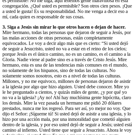
es permisible! No me diga, aquí tenemos gente maravillosa en esta
congregación. ¿Qué usted es permisible? Son otros cien pesos. ¡Que
a usted le gusta! Es su responsabilidad. No me venga a decir eso a
mí, cada quien es responsable de sus cosas.
3. Siga a Jesús sin mirar lo que otros hacen o dejan de hacer.
Mire hermano, todas las personas que dejaron de seguir a Jesús, por
las malas acciones de otras personas, están completamente
equivocados. Le voy a decir algo más que es cierto: “Si usted dejó
de seguir a Jesucristo, usted no va a estar en el reino de los cielos;
porque Jesús es el único camino, no es un camino, es el camino a la
Gloria. Nadie viene al padre sino es a través de Cristo Jesús. Mire
hermano, esta es una de las tendencias más comunes en el mundo,
no solamente de los hispanos, sino de todas las culturas. No
solamente somos nosotros, esto es a nivel de todas las culturas.
Millones, y no me equivoco, millones de personas dejaron de asistir
a la iglesia por algo que hizo alguien. Usted debe conocer. Mire yo
le he preguntado a cientos, y quizás miles de gente, ¿y por qué yo
no va a la iglesia? ¡Ay no! Ahí hay muchísima gente hipócrita, claro
los demás. Mire la vez pasada un hermano me pidió 20 dólares
prestados, nunca me los regresó. Para ser así, yo mejor no voy. Que
dijo el Señor: ¡Sígueme tú! Si usted dejó de asistir a una iglesia, y lo
hizo por una acción mala, por una inmoralidad que cometió alguien
dentro de la iglesia, y por eso usted dejó de seguir a Jesús; usted está
camino al infierno. Usted tiene que seguir a Jesucristo. Ahora le voy