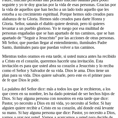
seguirte y yo te doy gracias por la vida de esas personas. Gracias por
la vida de aquellos que han hecho a un lado todo aquello que les
estorba a su crecimiento espiritual. Porque hemos sido creados para
alabanza de tu Gloria. Hemos sido creados para darte Honra y
Gloria. Señor, satanás el diablo quiere destruir, pero tú quieres
levantar a un pueblo glorioso. Yo te ruego por esa multitud de
personas engañadas que se han apartado de tus caminos, que se han
apartado de “Seguir a Jesucristo” por las acciones de otras personas.
Mi Señor, que puedan llegar al entendimiento, ilumínales Padre
Santo, ilumínales para que puedan volver a tus caminos.
Mientras todos oramos en esta tarde, si usted nunca antes ha recibido
a Cristo en el corazón, queremos hacerle una invitación. Esta
invitación es para que usted abra su corazón a Jesucristo y lo reciba
como el Señor y Salvador de su vida. Dios le ama. Dios tiene un
plan para su vida. Dios quiere salvarle, pero este es el primer paso
de fe que Dios le pide.
La palabra del Señor dice: más a todos los que le recibieron, a los
que creen en su nombre, les ha dado potestad de ser hechos hijos de
Dios. Si hay alguna persona con nosotros en esta tarde que dice:
Pastor, yo necesito a Dios en mi vida, yo necesito al Señor. Si hay
alguien quiere recibir a Cristo en su corazón, ahí donde está levante
su mano. Si hay alguna persona que dice: Pastor, yo necesito a Dios,
vamos a orar por usted. Vamos a acercarnos a usted para decirle de