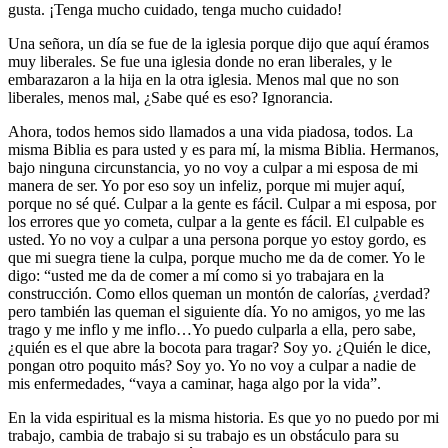
gusta. ¡Tenga mucho cuidado, tenga mucho cuidado!
Una señora, un día se fue de la iglesia porque dijo que aquí éramos
muy liberales. Se fue una iglesia donde no eran liberales, y le
embarazaron a la hija en la otra iglesia. Menos mal que no son
liberales, menos mal, ¿Sabe qué es eso? Ignorancia.
Ahora, todos hemos sido llamados a una vida piadosa, todos. La
misma Biblia es para usted y es para mí, la misma Biblia. Hermanos,
bajo ninguna circunstancia, yo no voy a culpar a mi esposa de mi
manera de ser. Yo por eso soy un infeliz, porque mi mujer aquí,
porque no sé qué. Culpar a la gente es fácil. Culpar a mi esposa, por
los errores que yo cometa, culpar a la gente es fácil. El culpable es
usted. Yo no voy a culpar a una persona porque yo estoy gordo, es
que mi suegra tiene la culpa, porque mucho me da de comer. Yo le
digo: “usted me da de comer a mí como si yo trabajara en la
construcción. Como ellos queman un montón de calorías, ¿verdad?
pero también las queman el siguiente día. Yo no amigos, yo me las
trago y me inflo y me inflo…Yo puedo culparla a ella, pero sabe,
¿quién es el que abre la bocota para tragar? Soy yo. ¿Quién le dice,
pongan otro poquito más? Soy yo. Yo no voy a culpar a nadie de
mis enfermedades, “vaya a caminar, haga algo por la vida”.
En la vida espiritual es la misma historia. Es que yo no puedo por mi
trabajo, cambia de trabajo si su trabajo es un obstáculo para su