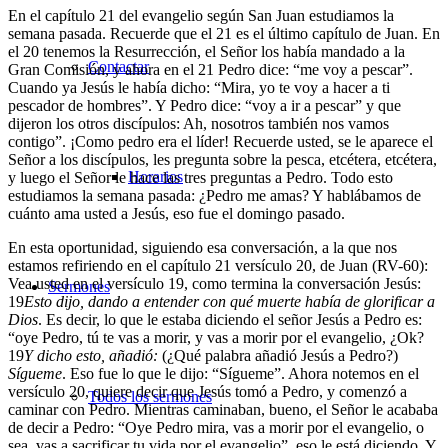
En el capítulo 21 del evangelio según San Juan estudiamos la
semana pasada. Recuerde que el 21 es el último capítulo de Juan. En
el 20 tenemos la Resurrección, el Señor los había mandado a la
Contactar
Gran Comisión, y ahora en el 21 Pedro dice: “me voy a pescar”.
Cuando ya Jesús le había dicho: “Mira, yo te voy a hacer a ti
pescador de hombres”. Y Pedro dice: “voy a ir a pescar” y que
dijeron los otros discípulos: Ah, nosotros también nos vamos
contigo”. ¡Como pedro era el líder! Recuerde usted, se le aparece el
Señor a los discípulos, les pregunta sobre la pesca, etcétera, etcétera,
Horarios
y luego el Señor le hace las tres preguntas a Pedro. Todo esto
estudiamos la semana pasada: ¿Pedro me amas? Y hablábamos de
cuánto ama usted a Jesús, eso fue el domingo pasado.
En esta oportunidad, siguiendo esa conversación, a la que nos
estamos refiriendo en el capítulo 21 versículo 20, de Juan (RV-60):
Vea usted en el versículo 19, como termina la conversación Jesús:
Sermones
19
Esto dijo, dando a entender con qué muerte había de glorificar a
Dios
. Es decir, lo que le estaba diciendo el señor Jesús a Pedro es:
“oye Pedro, tú te vas a morir, y vas a morir por el evangelio, ¿Ok?
19
Y dicho esto, añadió:
(¿Qué palabra añadió Jesús a Pedro?)
Sígueme
. Eso fue lo que le dijo: “Sígueme”. Ahora notemos en el
versículo 20, quiere decir que Jesús tomó a Pedro, y comenzó a
Todos los sermones
caminar con Pedro. Mientras caminaban, bueno, el Señor le acababa
de decir a Pedro: “Oye Pedro mira, vas a morir por el evangelio, o
sea, vas a sacrificar tu vida por el evangelio”, eso le está diciendo. Y