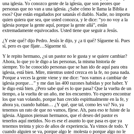
una iglesia. Yo conozco gente de la iglesia, que son peores que
personas que no van a una iglesia. ¿Sabe cómo le llama la Biblia a
esos? Que están engañados por satanás el diablo. Nadie, no importa
quien quiera que sea, que usted conozca, y le dice: “yo no voy a la
iglesia porque la gente aquí, porque la gente allá”, están
extremadamente equivocados. Usted tiene que seguir a Jesús.
¿Y este qué? dijo Pedro. Jesús le dijo, y ¿a ti qué? Sígueme tú. Pues
sí, pero es que fíjate…Sígueme tú.
Y le repito hermano, ¿si un pastor no le gusta y se quiere cambiar?
Ahora, lo que yo le digo a las personas, la misma historia de
siempre. Yo he conocido personas que se han ido de aquí para otra
iglesia, está bien. Mire, mientras usted crezca en la fe, no pasa nada.
Porque a veces la gente viene y me dice: “nos vamos a cambiar de
iglesia porque…” y me dan las 400 razones habidas y por haber. Y
le digo está bien. ¿Pero sabe qué es lo que pasa? Que la vuelta de un
tiempo, a la vuelta de un año, me los encuentro. Yo espero encontrar
los que van volando, porque han crecido espiritualmente en la fe, y
ahora ya, cuando hablan… ¿Y qué, que tal, como les va? No, ya
tenemos un rato de que no vamos, fíjese. Ah, para eso te fuiste de la
iglesia. Algunos piensan hermanos, que el deseo del pastor es
tenerlos aquí metidos. No es ese el asunto lo que pasa es que ya
tenemos treinta y pico de años de experiencia. Ya vimos de todo. Y
cuando alguien se va, porque algo le molesta o porque algo no le