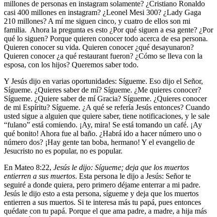
millones de personas en instagram solamente? ¿Cristiano Ronaldo
casi 400 millones en instagram? ¿Leonel Mesi 300? ¿Lady Gaga
210 millones? A mí me siguen cinco, y cuatro de ellos son mi
familia. Ahora la pregunta es esto ¿Por qué siguen a esa gente? ¿Por
qué lo siguen? Porque quieren conocer todo acerca de esa persona.
Quieren conocer su vida. Quieren conocer ¿qué desayunaron?
Quieren conocer ¿a qué restaurant fueron? ¿Cómo se lleva con la
esposa, con los hijos? Queremos saber todo.
Y Jesús dijo en varias oportunidades: Sígueme. Eso dijo el Señor,
Sígueme. ¿Quieres saber de mí? Sígueme. ¿Me quieres conocer?
Sígueme. ¿Quiere saber de mí Gracia? Sígueme. ¿Quieres conocer
de mi Espíritu? Sígueme. ¿A qué se refería Jesús entonces? Cuando
usted sigue a alguien que quiere saber, tiene notificaciones, y le sale
“fulano” está comiendo. ¡Ay, mira! Se está tomando un café. ¡Ay
qué bonito! Ahora fue al baño. ¿Habrá ido a hacer número uno o
número dos? ¡Hay gente tan boba, hermano! Y el evangelio de
Jesucristo no es popular, no es popular.
En Mateo 8:22,
Jesús le dijo: Sígueme; deja que los muertos
entierren a sus muertos
. Esta persona le dijo a Jesús: Señor te
seguiré a donde quiera, pero primero déjame enterrar a mi padre.
Jesús le dijo esto a esta persona, sígueme y deja que los muertos
entierren a sus muertos. Si te interesa más tu papá, pues entonces
quédate con tu papá. Porque el que ama padre, a madre, a hija más