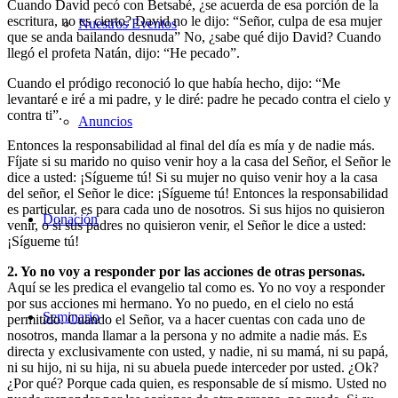
Cuando David pecó con Betsabé, ¿se acuerda de esa porción de la
escritura, no es cierto? David no le dijo: “Señor, culpa de esa mujer
Nuestros Eventos
que se anda bailando desnuda” No, ¿sabe qué dijo David? Cuando
llegó el profeta Natán, dijo: “He pecado”.
Cuando el pródigo reconoció lo que había hecho, dijo: “Me
levantaré e iré a mi padre, y le diré: padre he pecado contra el cielo y
contra ti”.
Anuncios
Entonces la responsabilidad al final del día es mía y de nadie más.
Fíjate si su marido no quiso venir hoy a la casa del Señor, el Señor le
dice a usted: ¡Sígueme tú! Si su mujer no quiso venir hoy a la casa
del señor, el Señor le dice: ¡Sígueme tú! Entonces la responsabilidad
es particular, es para cada uno de nosotros. Si sus hijos no quisieron
Donación
venir, o si sus padres no quisieron venir, el Señor le dice a usted:
¡Sígueme tú!
2. Yo no voy a responder por las acciones de otras personas.
Aquí se les predica el evangelio tal como es. Yo no voy a responder
por sus acciones mi hermano. Yo no puedo, en el cielo no está
Seminario
permitido. Cuando el Señor, va a hacer cuentas con cada uno de
nosotros, manda llamar a la persona y no admite a nadie más. Es
directa y exclusivamente con usted, y nadie, ni su mamá, ni su papá,
ni su hijo, ni su hija, ni su abuela puede interceder por usted. ¿Ok?
¿Por qué? Porque cada quien, es responsable de sí mismo. Usted no