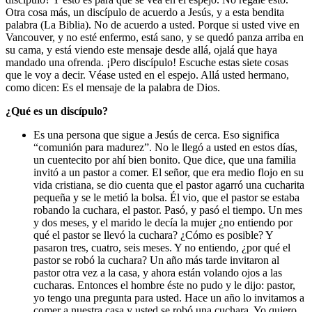
Otra cosa más, un discípulo de acuerdo a Jesús, y a esta bendita
palabra (La Biblia). No de acuerdo a usted. Porque si usted vive en
Vancouver, y no esté enfermo, está sano, y se quedó panza arriba en
su cama, y está viendo este mensaje desde allá, ojalá que haya
mandado una ofrenda. ¡Pero discípulo! Escuche estas siete cosas
que le voy a decir. Véase usted en el espejo. Allá usted hermano,
como dicen: Es el mensaje de la palabra de Dios.
¿Qué es un discípulo?
Es una persona que sigue a Jesús de cerca. Eso significa
“comunión para madurez”. No le llegó a usted en estos días,
un cuentecito por ahí bien bonito. Que dice, que una familia
invitó a un pastor a comer. El señor, que era medio flojo en su
vida cristiana, se dio cuenta que el pastor agarró una cucharita
pequeña y se le metió la bolsa. Él vio, que el pastor se estaba
robando la cuchara, el pastor. Pasó, y pasó el tiempo. Un mes
y dos meses, y el marido le decía la mujer ¿no entiendo por
qué el pastor se llevó la cuchara? ¿Cómo es posible? Y
pasaron tres, cuatro, seis meses. Y no entiendo, ¿por qué el
pastor se robó la cuchara? Un año más tarde invitaron al
pastor otra vez a la casa, y ahora están volando ojos a las
cucharas. Entonces el hombre éste no pudo y le dijo: pastor,
yo tengo una pregunta para usted. Hace un año lo invitamos a
comer a nuestra casa y usted se robó una cuchara. Yo quiero