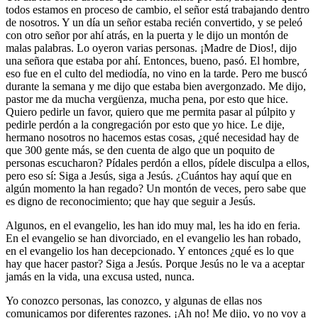
todos estamos en proceso de cambio, el señor está trabajando dentro
de nosotros. Y un día un señor estaba recién convertido, y se peleó
con otro señor por ahí atrás, en la puerta y le dijo un montón de
malas palabras. Lo oyeron varias personas. ¡Madre de Dios!, dijo
una señora que estaba por ahí. Entonces, bueno, pasó. El hombre,
eso fue en el culto del mediodía, no vino en la tarde. Pero me buscó
durante la semana y me dijo que estaba bien avergonzado. Me dijo,
pastor me da mucha vergüenza, mucha pena, por esto que hice.
Quiero pedirle un favor, quiero que me permita pasar al púlpito y
pedirle perdón a la congregación por esto que yo hice. Le dije,
hermano nosotros no hacemos estas cosas, ¿qué necesidad hay de
que 300 gente más, se den cuenta de algo que un poquito de
personas escucharon? Pídales perdón a ellos, pídele disculpa a ellos,
pero eso sí: Siga a Jesús, siga a Jesús. ¿Cuántos hay aquí que en
algún momento la han regado? Un montón de veces, pero sabe que
es digno de reconocimiento; que hay que seguir a Jesús.
Algunos, en el evangelio, les han ido muy mal, les ha ido en feria.
En el evangelio se han divorciado, en el evangelio les han robado,
en el evangelio los han decepcionado. Y entonces ¿qué es lo que
hay que hacer pastor? Siga a Jesús. Porque Jesús no le va a aceptar
jamás en la vida, una excusa usted, nunca.
Yo conozco personas, las conozco, y algunas de ellas nos
comunicamos por diferentes razones. ¡Ah no! Me dijo, yo no voy a