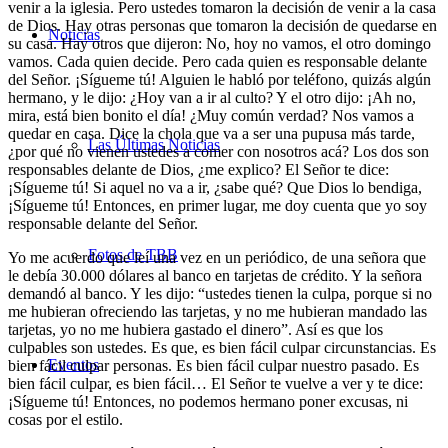
venir a la iglesia. Pero ustedes tomaron la decisión de venir a la casa
de Dios. Hay otras personas que tomaron la decisión de quedarse en
Noticias
su casa. Hay otros que dijeron: No, hoy no vamos, el otro domingo
vamos. Cada quien decide. Pero cada quien es responsable delante
del Señor. ¡Sígueme tú! Alguien le habló por teléfono, quizás algún
hermano, y le dijo: ¿Hoy van a ir al culto? Y el otro dijo: ¡Ah no,
mira, está bien bonito el día! ¿Muy común verdad? Nos vamos a
quedar en casa. Dice la chola que va a ser una pupusa más tarde,
Las Últimas Noticias
¿por qué no vienen ustedes a comer con nosotros acá? Los dos son
responsables delante de Dios, ¿me explico? El Señor te dice:
¡Sígueme tú! Si aquel no va a ir, ¿sabe qué? Que Dios lo bendiga,
¡Sígueme tú! Entonces, en primer lugar, me doy cuenta que yo soy
responsable delante del Señor.
Fotos de TBB
Yo me acuerdo que leí una vez en un periódico, de una señora que
le debía 30.000 dólares al banco en tarjetas de crédito. Y la señora
demandó al banco. Y les dijo: “ustedes tienen la culpa, porque si no
me hubieran ofreciendo las tarjetas, y no me hubieran mandado las
tarjetas, yo no me hubiera gastado el dinero”. Así es que los
culpables son ustedes. Es que, es bien fácil culpar circunstancias. Es
Eventos
bien fácil culpar personas. Es bien fácil culpar nuestro pasado. Es
bien fácil culpar, es bien fácil… El Señor te vuelve a ver y te dice:
¡Sígueme tú! Entonces, no podemos hermano poner excusas, ni
cosas por el estilo.