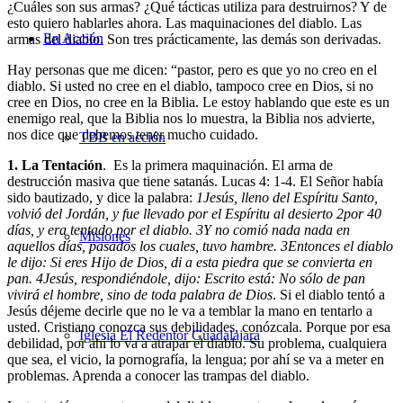
¿Cuáles son sus armas? ¿Qué tácticas utiliza para destruirnos? Y de
esto quiero hablarles ahora. Las maquinaciones del diablo. Las
En Acción
armas del diablo. Son tres prácticamente, las demás son derivadas.
Hay personas que me dicen: “pastor, pero es que yo no creo en el
diablo. Si usted no cree en el diablo, tampoco cree en Dios, si no
cree en Dios, no cree en la Biblia. Le estoy hablando que este es un
enemigo real, que la Biblia nos lo muestra, la Biblia nos advierte,
nos dice que debemos tener mucho cuidado.
TBB en acción
1. La Tentación
. Es la primera maquinación. El arma de
destrucción masiva que tiene satanás. Lucas 4: 1-4. El Señor había
sido bautizado, y dice la palabra:
1
Jesús, lleno del Espíritu Santo,
volvió del Jordán, y fue llevado por el Espíritu al desierto
2
por 40
días, y era tentado por el diablo.
3
Y no comió nada nada en
Misiones
aquellos días, pasados los cuales, tuvo hambre.
3
Entonces el diablo
le dijo: Si eres Hijo de Dios, di a esta piedra que se convierta en
pan.
4
Jesús, respondiéndole, dijo: Escrito está: No sólo de pan
vivirá el hombre, sino de toda palabra de Dios
. Si el diablo tentó a
Jesús déjeme decirle que no le va a temblar la mano en tentarlo a
usted. Cristiano conozca sus debilidades, conózcala. Porque por esa
Iglesia El Redentor Guadalajara
debilidad, por ahí lo va a atrapar el diablo. Su problema, cualquiera
que sea, el vicio, la pornografía, la lengua; por ahí se va a meter en
problemas. Aprenda a conocer las trampas del diablo.