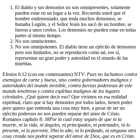
El diablo y sus demonios no son omnipresentes, solamente
pueden estar en un lugar a la vez. Recuerda usted que el
hombre endemoniado, que tenía muchos demonios, se
llamaba Legión, y el Señor Jesús los sacó de un hombre, se
fueron a unos cerdos. Los demonios no pueden estar en todas
partes al mismo tiempo.
No son omniscientes.
No son omnipotentes. El diablo tiene un ejército de demonios
pero son limitados, no se reproducen como tal, eso sí,
representan un gran poder y autoridad en el mundo de las
tinieblas.
Efesios 6:12 (con ese comenzamos) NTV:
Pues no luchamos contra
enemigos de carne y hueso, sino contra gobernadores malignos y
autoridades del mundo invisible, contra fuerzas poderosas de este
mundo tenebroso y contra espíritus malignos de los lugares
celestiales
. ¿Qué quiere decir eso? Que vivimos en esa realidad
espiritual, claro que si hay demonios por todos lados, tienen poder
pero quiero que entienda una cosa muy bien, a pesar de ser un
ejército poderoso no nos pueden separar del amor de Cristo.
Romanos capítulo 8:
38
Por lo cual estoy seguro de que ni la
muerte, ni la vida, ni ángeles, ni principados, ni potestades, ni lo
presente, ni lo porvenir,
39
ni lo alto, ni lo profundo, ni ninguna otra
cosa creada nos podrá separar del amor de Dios, que es en Cristo