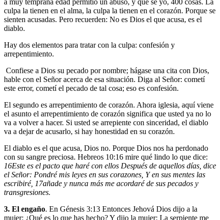
a muy temprana edad permitió un abuso, y qué sé yo, 400 cosas. La
culpa la tienen en el alma, la culpa la tienen en el corazón. Porque se
sienten acusadas. Pero recuerden: No es Dios el que acusa, es el
diablo.
Hay dos elementos para tratar con la culpa: confesión y
arrepentimiento.
Confiese
a Dios su pecado por nombre; hágase una cita con Dios,
hable con el Señor acerca de esa situación. Diga al Señor: cometí
este error, cometí el pecado de tal cosa; eso es confesión.
El segundo es
arrepentimiento de corazón
. Ahora iglesia, aquí viene
el asunto el arrepentimiento de corazón significa que usted ya no lo
va a volver a hacer. Si usted se arrepiente con sinceridad, el diablo
va a dejar de acusarlo, si hay honestidad en su corazón.
El diablo es el que acusa, Dios no. Porque Dios nos ha perdonado
con su sangre preciosa. Hebreos 10:16 mire qué lindo lo que dice:
16
Este es el pacto que haré con ellos Después de aquellos días, dice
el Señor: Pondré mis leyes en sus corazones, Y en sus mentes las
escribiré,
17
añade y nunca más me acordaré de sus pecados y
transgresiones.
3. El engaño
. En Génesis 3:13 Entonces Jehová Dios dijo a la
mujer: ¿Qué es lo que has hecho? Y dijo la mujer: La serpiente me