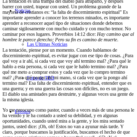
La tentación es una trampa del diablo para atraparlo, y después
barrer con usted, trapear con usted. Un problema grande de la
Noticias
mayoría de cristianos es: “la falta de discernimiento espiritual” Es
importante aprender a conocer los terrenos minados, es importante
aprender a reconocer aquel tipo de situaciones donde debemos
caminar sigilosamente con mucho cuidado y con mucho temor. No
caminar por esos lugares. Proverbios 14:12 dice:
Hay camino que al
hombre le parece derecho; Pero su fin es camino de muerte
.
Las Últimas Noticias
La tentación, piense por un momento. Cuando hablamos de
discernimiento espiritual, es evitar jugar con ese tipo de cosas. ¿Para
qué voy a ir ahí, si cada vez que voy ahí termino mal? ¿Para qué le
hablo a esta persona, si cada vez que le hablo termino mal? ¿Para
qué me meto a comprar estos y cada vez que lo compro termino
mal? ¿Para qué pongo ahí mi mano, si cada vez que la pongo ahí
Fotos de TBB
termino mal? Esa falta de discernimiento espiritual, entender que es
una guerra; y en una guerra las cosas son difíciles, no es un juego.
El diablo usa amistades para destruirte, y algunas veces usa gente de
la misma iglesia.
Yo me preocupo como pastor, cuando a veces más de una persona le
Eventos
ha venido y le ha contado a usted su debilidad, y en algunas
oportunidades, cuando usted mira a la gente, y los mira sentado
juntos, usted dice: ¡Oh, oh! Estos no van a ayunar más tarde. Y
claro, porque buscamos la justificación, buscamos el hecho de que