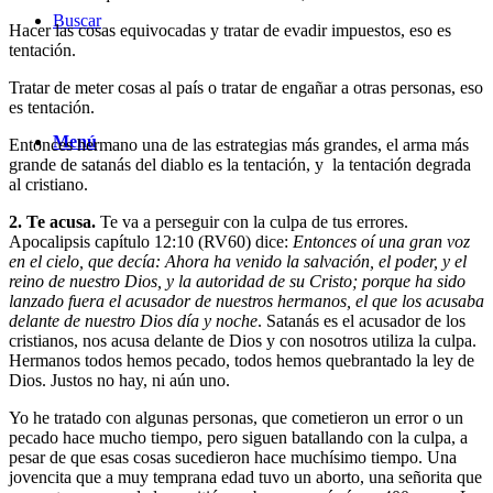
Buscar
Hacer las cosas equivocadas y tratar de evadir impuestos, eso es
tentación.
Tratar de meter cosas al país o tratar de engañar a otras personas, eso
es tentación.
Menú
Entonces hermano una de las estrategias más grandes, el arma más
grande de satanás del diablo es la tentación, y la tentación degrada
al cristiano.
2. Te acusa.
Te va a perseguir con la culpa de tus errores.
Apocalipsis capítulo 12:10 (RV60) dice:
Entonces oí una gran voz
en el cielo, que decía: Ahora ha venido la salvación, el poder, y el
reino de nuestro Dios, y la autoridad de su Cristo; porque ha sido
lanzado fuera el acusador de nuestros hermanos, el que los acusaba
delante de nuestro Dios día y noche
. Satanás es el acusador de los
cristianos, nos acusa delante de Dios y con nosotros utiliza la culpa.
Hermanos todos hemos pecado, todos hemos quebrantado la ley de
Dios. Justos no hay, ni aún uno.
Yo he tratado con algunas personas, que cometieron un error o un
pecado hace mucho tiempo, pero siguen batallando con la culpa, a
pesar de que esas cosas sucedieron hace muchísimo tiempo. Una
jovencita que a muy temprana edad tuvo un aborto, una señorita que