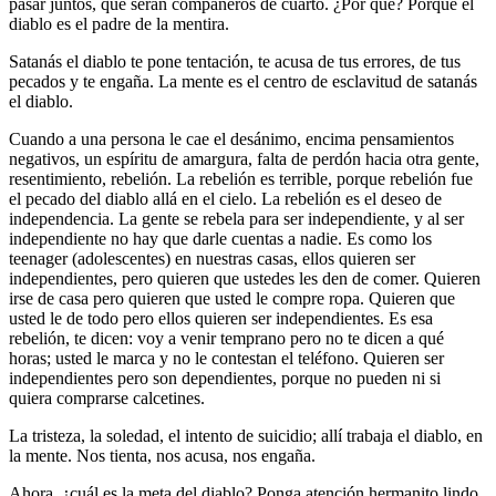
pasar juntos, que serán compañeros de cuarto. ¿Por qué? Porque el
diablo es el padre de la mentira.
Satanás el diablo te pone tentación, te acusa de tus errores, de tus
pecados y te engaña. La mente es el centro de esclavitud de satanás
el diablo.
Cuando a una persona le cae el desánimo, encima pensamientos
negativos, un espíritu de amargura, falta de perdón hacia otra gente,
resentimiento, rebelión. La rebelión es terrible, porque rebelión fue
el pecado del diablo allá en el cielo. La rebelión es el deseo de
independencia. La gente se rebela para ser independiente, y al ser
independiente no hay que darle cuentas a nadie. Es como los
teenager (adolescentes) en nuestras casas, ellos quieren ser
independientes, pero quieren que ustedes les den de comer. Quieren
irse de casa pero quieren que usted le compre ropa. Quieren que
usted le de todo pero ellos quieren ser independientes. Es esa
rebelión, te dicen: voy a venir temprano pero no te dicen a qué
horas; usted le marca y no le contestan el teléfono. Quieren ser
independientes pero son dependientes, porque no pueden ni si
quiera comprarse calcetines.
La tristeza, la soledad, el intento de suicidio; allí trabaja el diablo, en
la mente. Nos tienta, nos acusa, nos engaña.
Ahora, ¿cuál es la meta del diablo? Ponga atención hermanito lindo