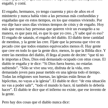
engañó, y comí.
El engaño, hermanos, yo tengo cuarenta y pico de años en el
ministerio y nunca había visto a las personas más confundidas y
engañadas que en estos tiempos, en los que estamos viviendo. Por
eso dije hace unos días vivimos tiempos de crisis y de engaño. Hoy
más que nunca hay personas que quieren vivir un evangelio a su
manera, es que para mí, es que lo que yo creo. ¿Y sabe qué es eso?
El engaño de satanás, el engaño del diablo. El diablo tiene cantidad
de mentiras, y la gente las cree. Fíjate que la persona que vive en
pecado cree que todos estamos equivocados menos él. Hay gente
que cree en todo lo que la gente dice, menos, lo que la Biblia dice. Y
entre las mentiras del diablo, él llega al punto de decirte: “que tú no
le importas a Dios, Dios está demasiado ocupado con otras cosas. El
diablo te engaña y te dice: “Si Dios fuera bueno, no estarías
sufriendo”. “Sólo se vive una vez, disfruta de la vida, eres
demasiado joven para pasar metido en una iglesia todo el tiempo.
Todas las religiones son buenas, las iglesias están llenas de
hipócritas, no vayas a la iglesia”. El diablo te dice: “de esta situación
no vas a poder salir”, “todo el mundo lo hace, tú también lo debería
hacer”. El diablo te dice que el infierno no existe, que ese invento de
la gente.
Pero hay dos cosas que el diablo nunca dice: