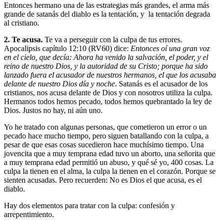
Entonces hermano una de las estrategias más grandes, el arma más
grande de satanás del diablo es la tentación, y la tentación degrada
al cristiano.
2. Te acusa.
Te va a perseguir con la culpa de tus errores.
Apocalipsis capítulo 12:10 (RV60) dice:
Entonces oí una gran voz
en el cielo, que decía: Ahora ha venido la salvación, el poder, y el
reino de nuestro Dios, y la autoridad de su Cristo; porque ha sido
lanzado fuera el acusador de nuestros hermanos, el que los acusaba
delante de nuestro Dios día y noche
. Satanás es el acusador de los
cristianos, nos acusa delante de Dios y con nosotros utiliza la culpa.
Hermanos todos hemos pecado, todos hemos quebrantado la ley de
Dios. Justos no hay, ni aún uno.
Yo he tratado con algunas personas, que cometieron un error o un
pecado hace mucho tiempo, pero siguen batallando con la culpa, a
pesar de que esas cosas sucedieron hace muchísimo tiempo. Una
jovencita que a muy temprana edad tuvo un aborto, una señorita que
a muy temprana edad permitió un abuso, y qué sé yo, 400 cosas. La
culpa la tienen en el alma, la culpa la tienen en el corazón. Porque se
sienten acusadas. Pero recuerden: No es Dios el que acusa, es el
diablo.
Hay dos elementos para tratar con la culpa: confesión y
arrepentimiento.