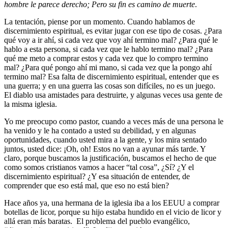
hombre le parece derecho; Pero su fin es camino de muerte
.
La tentación, piense por un momento. Cuando hablamos de
discernimiento espiritual, es evitar jugar con ese tipo de cosas. ¿Para
qué voy a ir ahí, si cada vez que voy ahí termino mal? ¿Para qué le
hablo a esta persona, si cada vez que le hablo termino mal? ¿Para
qué me meto a comprar estos y cada vez que lo compro termino
mal? ¿Para qué pongo ahí mi mano, si cada vez que la pongo ahí
termino mal? Esa falta de discernimiento espiritual, entender que es
una guerra; y en una guerra las cosas son difíciles, no es un juego.
El diablo usa amistades para destruirte, y algunas veces usa gente de
la misma iglesia.
Yo me preocupo como pastor, cuando a veces más de una persona le
ha venido y le ha contado a usted su debilidad, y en algunas
oportunidades, cuando usted mira a la gente, y los mira sentado
juntos, usted dice: ¡Oh, oh! Estos no van a ayunar más tarde. Y
claro, porque buscamos la justificación, buscamos el hecho de que
como somos cristianos vamos a hacer “tal cosa”, ¿Sí? ¿Y el
discernimiento espiritual? ¿Y esa situación de entender, de
comprender que eso está mal, que eso no está bien?
Hace años ya, una hermana de la iglesia iba a los EEUU a comprar
botellas de licor, porque su hijo estaba hundido en el vicio de licor y
allá eran más baratas. El problema del pueblo evangélico,