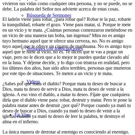
vivieron sus vidas como cualquier otra persona, y no se puede, no se
debe. La palabra del Señor nos advierte acerca de estas cosas.
Búsqueda de Sermones
El ladrón viene para robar, ¿para robar qué? Robar te la paz, robarte
la tranquilidad, robarte el gozo. Viene para matar, sí. Porque te mete
en un vicio y te mata. ¿Cuántas personas comenzaron metiéndose en
un vicio de una manera tan boba, tan ingenua? Mira no es amigo
tuyo hermano aquel que te ofrece una cerveza, no. No es amigo
tuyo aquel que te ofrece un cigarro de marihuana. No es amigo tuyo
Sermones con transcripciones
aquel que te mete al vicio, no es. Te dicen que te vas a pegar un
viaje, pero no le dicen que a lo mejor te puedes quedar clavado ahí
en la luna. Y déjeme decirle, y lo digo con tristeza en realidad, pero
los últimos dos años, han sido años terribles, personas que murieron
por este tipo de situaciones. Te meten a un vicio y te mata.
Videos
¿Sabes por qué mata el diablo? Porque mata tu deseo de buscar a
Dios, mata tu deseo de servir a Dios, mata tu deseo de venir a la
iglesia. A eso vino el diablo, a matar tu deseo. Fíjate que cualquiera
diría que el diablo viene para: robar, destruir y matar. Pero te pone la
palabra matar antes de destruir ¿por qué? Porque cuando ya mató tu
deseo de buscar a Dios, cuando ya mató tu deseo de venir a la
En Vivo
iglesia, cuando ya mató tu deseo de leer la palabra, te destruye el
alma en el infierno.
La única manera de derrotar al enemigo es conociendo al enemigo.