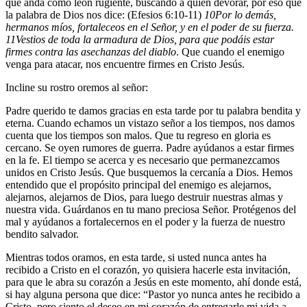
que anda como león rugiente, buscando a quien devorar, por eso que
la palabra de Dios nos dice: (Efesios 6:10-11)
10
Por lo demás,
hermanos míos, fortaleceos en el Señor, y en el poder de su fuerza.
11
Vestios de toda la armadura de Dios, para que podáis estar
firmes contra las asechanzas del diablo
. Que cuando el enemigo
venga para atacar, nos encuentre firmes en Cristo Jesús.
Incline su rostro oremos al señor:
Padre querido te damos gracias en esta tarde por tu palabra bendita y
eterna. Cuando echamos un vistazo señor a los tiempos, nos damos
cuenta que los tiempos son malos. Que tu regreso en gloria es
cercano. Se oyen rumores de guerra. Padre ayúdanos a estar firmes
en la fe. El tiempo se acerca y es necesario que permanezcamos
unidos en Cristo Jesús. Que busquemos la cercanía a Dios. Hemos
entendido que el propósito principal del enemigo es alejarnos,
alejarnos, alejarnos de Dios, para luego destruir nuestras almas y
nuestra vida. Guárdanos en tu mano preciosa Señor. Protégenos del
mal y ayúdanos a fortalecernos en el poder y la fuerza de nuestro
bendito salvador.
Mientras todos oramos, en esta tarde, si usted nunca antes ha
recibido a Cristo en el corazón, yo quisiera hacerle esta invitación,
para que le abra su corazón a Jesús en este momento, ahí donde está,
si hay alguna persona que dice: “Pastor yo nunca antes he recibido a
Cristo, pero siento el deseo en mi corazón de entregarle mi vida a