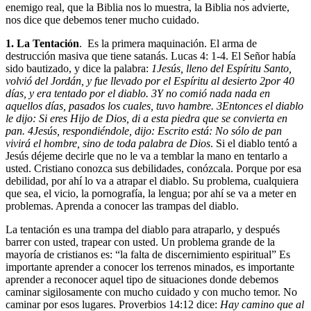
enemigo real, que la Biblia nos lo muestra, la Biblia nos advierte,
nos dice que debemos tener mucho cuidado.
1. La Tentación
. Es la primera maquinación. El arma de
destrucción masiva que tiene satanás. Lucas 4: 1-4. El Señor había
sido bautizado, y dice la palabra:
1
Jesús, lleno del Espíritu Santo,
volvió del Jordán, y fue llevado por el Espíritu al desierto
2
por 40
días, y era tentado por el diablo.
3
Y no comió nada nada en
aquellos días, pasados los cuales, tuvo hambre.
3
Entonces el diablo
le dijo: Si eres Hijo de Dios, di a esta piedra que se convierta en
pan.
4
Jesús, respondiéndole, dijo: Escrito está: No sólo de pan
vivirá el hombre, sino de toda palabra de Dios
. Si el diablo tentó a
Jesús déjeme decirle que no le va a temblar la mano en tentarlo a
usted. Cristiano conozca sus debilidades, conózcala. Porque por esa
debilidad, por ahí lo va a atrapar el diablo. Su problema, cualquiera
que sea, el vicio, la pornografía, la lengua; por ahí se va a meter en
problemas. Aprenda a conocer las trampas del diablo.
La tentación es una trampa del diablo para atraparlo, y después
barrer con usted, trapear con usted. Un problema grande de la
mayoría de cristianos es: “la falta de discernimiento espiritual” Es
importante aprender a conocer los terrenos minados, es importante
aprender a reconocer aquel tipo de situaciones donde debemos
caminar sigilosamente con mucho cuidado y con mucho temor. No
caminar por esos lugares. Proverbios 14:12 dice:
Hay camino que al