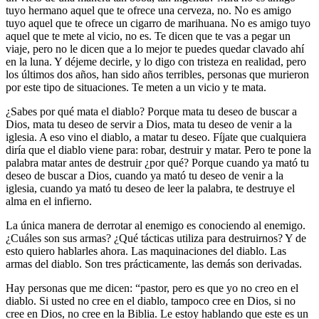
tuyo hermano aquel que te ofrece una cerveza, no. No es amigo
tuyo aquel que te ofrece un cigarro de marihuana. No es amigo tuyo
aquel que te mete al vicio, no es. Te dicen que te vas a pegar un
viaje, pero no le dicen que a lo mejor te puedes quedar clavado ahí
en la luna. Y déjeme decirle, y lo digo con tristeza en realidad, pero
los últimos dos años, han sido años terribles, personas que murieron
por este tipo de situaciones. Te meten a un vicio y te mata.
¿Sabes por qué mata el diablo? Porque mata tu deseo de buscar a
Dios, mata tu deseo de servir a Dios, mata tu deseo de venir a la
iglesia. A eso vino el diablo, a matar tu deseo. Fíjate que cualquiera
diría que el diablo viene para: robar, destruir y matar. Pero te pone la
palabra matar antes de destruir ¿por qué? Porque cuando ya mató tu
deseo de buscar a Dios, cuando ya mató tu deseo de venir a la
iglesia, cuando ya mató tu deseo de leer la palabra, te destruye el
alma en el infierno.
La única manera de derrotar al enemigo es conociendo al enemigo.
¿Cuáles son sus armas? ¿Qué tácticas utiliza para destruirnos? Y de
esto quiero hablarles ahora. Las maquinaciones del diablo. Las
armas del diablo. Son tres prácticamente, las demás son derivadas.
Hay personas que me dicen: “pastor, pero es que yo no creo en el
diablo. Si usted no cree en el diablo, tampoco cree en Dios, si no
cree en Dios, no cree en la Biblia. Le estoy hablando que este es un