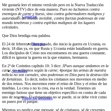
Me gustaría leer el mismo versículo pero en la Nueva Traducción
viviente (NTV) dice de esta manera:
Pues no luchamos contra
enemigos de carne y hueso, sino contra gobernadores malignos y
Contactar
autoridades del mundo invisible, contra fuerzas poderosas de este
mundo tenebroso y contra espíritus malignos de los lugares
celestiales.
Que Dios bendiga esta palabra.
Horarios
El 24 de febrero, el mes pasado, dio inicio la guerra en Ucrania, es
decir, 18 días ya, en que Rusia y Ucrania están batallando en guerra.
Los discípulos de Cristo nos encontramos en una guerra constante,
difícil es ignorar la guerra en la que estamos, hermanos.
En 2ª de Corintios capítulo 10: 3 dice:
3
Pues aunque andamos en la
carne, no militamos según la carne;
4
porque las armas de nuestra
Sermones
milicia no son carnales, sino poderosas en Dios para la destrucción
de fortalezas
. Es decir, todos los cristianos nos movemos en medio
de dos reinos. Nos movemos entre el reino de Dios y el reino de las
tinieblas. Lo crea o no lo crea, esa es la verdad. Tenemos un
enemigo furioso que tiene un objetivo específico en contra de cada
uno de nosotros. El cristianismo no se puede, ni se debe vivir como
Todos los sermones
un paseo por el parque.
Mientras yo predico este mensaje, sé de cristianos, sé de creyentes