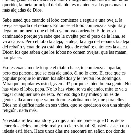
querido, la meta principal del diablo es
mantener a las personas lo
más alejadas de Dios
.
Sabe usted que cuando el lobo comienza a seguir a una oveja, la
oveja se aparta del rebaño. Entonces el lobo comienza a seguirla y
llega un momento que el lobo ya no va corriendo. El lobo va
caminando porque ya sabe que la ovejita por el peso de la lana, se
va a cansar. Pero el lobo la aleja, la aleja, la aleja del rebaño, la aleja
del rebaño y cuando ya está bien lejos de rebaño; entonces la ataca.
Dicen los que saben que los lobos no comen ovejas, que las matan
por placer.
Eso es exactamente lo que el diablo hace, te comienza a apartar,
pero esa persona que se está alejando, él no lo cree. Él cree que es
popular porque lo invitan los sábados y le invitan los domingos.
Mira qué popular es usted, ¿verdad? porque es bien buena gente. No
has visto el lobo, papá. No lo has visto, te va alejando, mira te va a
tragar cualquier rato de esto. Por eso digo hay miles y miles de
gentes allá afuera que ya murieron espiritualmente, que para ellos
Dios no significa nada en sus vidas, que se quedaron con una simple
religión, nada más.
Yo estaba reflexionando y yo dije: a mí me parece que Dios debe
tener dos cielos, un cielo real y un cielo virtual. Si usted asiste a una
iglesia está bien. Hace unos días me encontré un señor, por donde