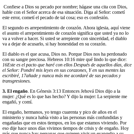
Confiese
a Dios su pecado por nombre; hágase una cita con Dios,
hable con el Señor acerca de esa situación. Diga al Señor: cometí
este error, cometí el pecado de tal cosa; eso es confesión.
El segundo es
arrepentimiento de corazón
. Ahora iglesia, aquí viene
el asunto el arrepentimiento de corazón significa que usted ya no lo
va a volver a hacer. Si usted se arrepiente con sinceridad, el diablo
va a dejar de acusarlo, si hay honestidad en su corazón.
El diablo es el que acusa, Dios no. Porque Dios nos ha perdonado
con su sangre preciosa. Hebreos 10:16 mire qué lindo lo que dice:
16
Este es el pacto que haré con ellos Después de aquellos días, dice
el Señor: Pondré mis leyes en sus corazones, Y en sus mentes las
escribiré,
17
añade y nunca más me acordaré de sus pecados y
transgresiones.
3. El engaño
. En Génesis 3:13 Entonces Jehová Dios dijo a la
mujer: ¿Qué es lo que has hecho? Y dijo la mujer: La serpiente me
engañó, y comí.
El engaño, hermanos, yo tengo cuarenta y pico de años en el
ministerio y nunca había visto a las personas más confundidas y
engañadas que en estos tiempos, en los que estamos viviendo. Por
eso dije hace unos días vivimos tiempos de crisis y de engaño. Hoy
más que nunca hay personas que quieren vivir un evangelio a su