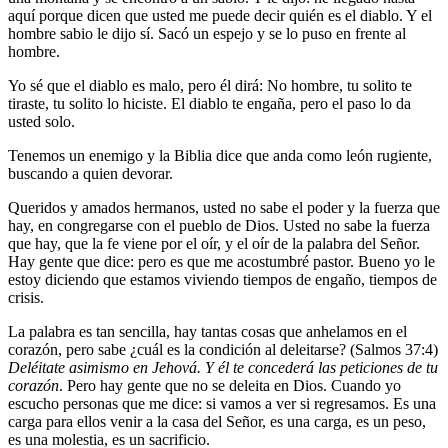
aquí porque dicen que usted me puede decir quién es el diablo. Y el
hombre sabio le dijo sí. Sacó un espejo y se lo puso en frente al
hombre.
Yo sé que el diablo es malo, pero él dirá: No hombre, tu solito te
tiraste, tu solito lo hiciste. El diablo te engaña, pero el paso lo da
usted solo.
Tenemos un enemigo y la Biblia dice que anda como león rugiente,
buscando a quien devorar.
Queridos y amados hermanos, usted no sabe el poder y la fuerza que
hay, en congregarse con el pueblo de Dios. Usted no sabe la fuerza
que hay, que la fe viene por el oír, y el oír de la palabra del Señor.
Hay gente que dice: pero es que me acostumbré pastor. Bueno yo le
estoy diciendo que estamos viviendo tiempos de engaño, tiempos de
crisis.
La palabra es tan sencilla, hay tantas cosas que anhelamos en el
corazón, pero sabe ¿cuál es la condición al deleitarse? (Salmos 37:4)
Deléitate asimismo en Jehová. Y él te concederá las peticiones de tu
corazón
. Pero hay gente que no se deleita en Dios. Cuando yo
escucho personas que me dice: si vamos a ver si regresamos. Es una
carga para ellos venir a la casa del Señor, es una carga, es un peso,
es una molestia, es un sacrificio.