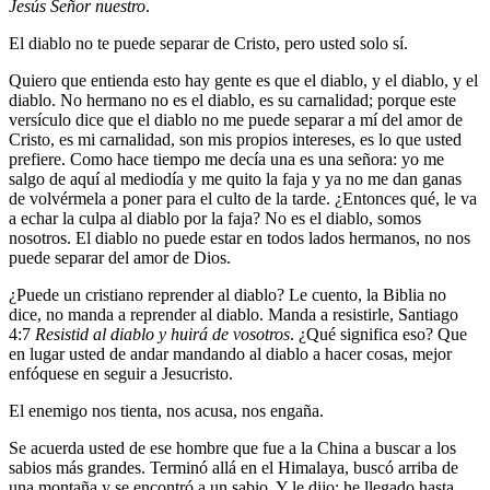
Jesús Señor nuestro
.
El diablo no te puede separar de Cristo, pero usted solo sí.
Quiero que entienda esto hay gente es que el diablo, y el diablo, y el
diablo. No hermano no es el diablo, es su carnalidad; porque este
versículo dice que el diablo no me puede separar a mí del amor de
Cristo, es mi carnalidad, son mis propios intereses, es lo que usted
prefiere. Como hace tiempo me decía una es una señora: yo me
salgo de aquí al mediodía y me quito la faja y ya no me dan ganas
de volvérmela a poner para el culto de la tarde. ¿Entonces qué, le va
a echar la culpa al diablo por la faja? No es el diablo, somos
nosotros. El diablo no puede estar en todos lados hermanos, no nos
puede separar del amor de Dios.
¿Puede un cristiano reprender al diablo? Le cuento, la Biblia no
dice, no manda a reprender al diablo. Manda a resistirle, Santiago
4:7
Resistid al diablo y huirá de vosotros
. ¿Qué significa eso? Que
en lugar usted de andar mandando al diablo a hacer cosas, mejor
enfóquese en seguir a Jesucristo.
El enemigo nos tienta, nos acusa, nos engaña.
Se acuerda usted de ese hombre que fue a la China a buscar a los
sabios más grandes. Terminó allá en el Himalaya, buscó arriba de
una montaña y se encontró a un sabio. Y le dijo: he llegado hasta