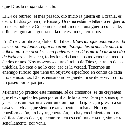
Que Dios bendiga esta palabra.
El 24 de febrero, el mes pasado, dio inicio la guerra en Ucrania, es
decir, 18 días ya, en que Rusia y Ucrania están batallando en guerra.
Los discípulos de Cristo nos encontramos en una guerra constante,
difícil es ignorar la guerra en la que estamos, hermanos.
En 2ª de Corintios capítulo 10: 3 dice:
3
Pues aunque andamos en la
carne, no militamos según la carne;
4
porque las armas de nuestra
milicia no son carnales, sino poderosas en Dios para la destrucción
de fortalezas
. Es decir, todos los cristianos nos movemos en medio
de dos reinos. Nos movemos entre el reino de Dios y el reino de las
tinieblas. Lo crea o no lo crea, esa es la verdad. Tenemos un
enemigo furioso que tiene un objetivo específico en contra de cada
uno de nosotros. El cristianismo no se puede, ni se debe vivir como
un paseo por el parque.
Mientras yo predico este mensaje, sé de cristianos, sé de creyentes
que el evangelio les pasa por arriba de la cabeza. Son personas que
ya se acostumbraron a venir un domingo a la iglesia; regresan a su
casa y su vida sigue siendo exactamente la misma. No hay
transformación, no hay regeneración, no hay crecimiento, no hay
edificación; es decir, que entraron en esa cultura de venir, simple y
sencillamente, por venir.