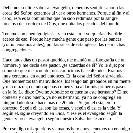
Debemos sentirle sabor al evangelio, debemos sentirle sabor a las
cosas del Señor, gozarnos al ver a otros hermanos. Porque al fin y al
cabo, esta es la comunidad que ha sido redimida por la sangre
preciosa del cordero de Dios, que quita los pecados del mundo.
Tenemos un enemigo iglesia, y en esta tarde yo quería advertirle
acerca de eso. Porque hay mucha gente que pasó por las bancas
(como teníamos antes), por las sillas de esta iglesia, las de muchas
congregaciones.
Hace unos días un pastor querido, me mandó una fotografía de un
hombre, y me decía este pastor, ¿te acuerdas de él? Yo le dije: por
supuesto que me acuerdo, nos conocimos hace 40 años. Éramos
muy cercanos, en aquel entonces. En la casa del Señor sirviendo.
Que momentos tan maravillosos, los tengo tan grabados en mi mente
y mi corazón, cuando apenas comenzaba a dar mis primeros pasos
en la fe. Le digo: Óyeme ¿dónde se encuentra este hermano? Él me
contesta y dice: bueno, ya no es hermano, ya no se congrega en
ningún lado desde hace más de 20 años. Según él está, en lo
correcto. Según él, así son las cosas, y según él así es la vida. Y
según él, sigue creyendo en Dios. Y ese es el evangelio según la
gente, y no el evangelio según nuestro Salvador Jesucristo.
Por eso digo mis queridos y amados hermanos, tenemos un enemigo