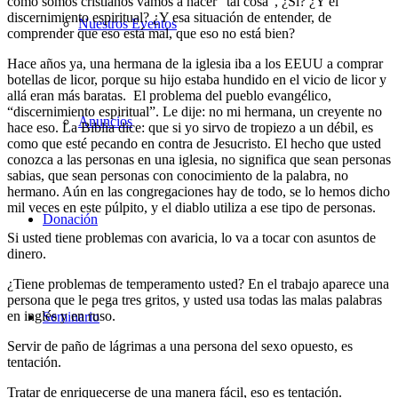
como somos cristianos vamos a hacer “tal cosa”, ¿Sí? ¿Y el
discernimiento espiritual? ¿Y esa situación de entender, de
Nuestros Eventos
comprender que eso está mal, que eso no está bien?
Hace años ya, una hermana de la iglesia iba a los EEUU a comprar
botellas de licor, porque su hijo estaba hundido en el vicio de licor y
allá eran más baratas. El problema del pueblo evangélico,
“discernimiento espiritual”. Le dije: no mi hermana, un creyente no
Anuncios
hace eso. La Biblia dice: que si yo sirvo de tropiezo a un débil, es
como que esté pecando en contra de Jesucristo. El hecho que usted
conozca a las personas en una iglesia, no significa que sean personas
sabias, que sean personas con conocimiento de la palabra, no
hermano. Aún en las congregaciones hay de todo, se lo hemos dicho
mil veces en este púlpito, y el diablo utiliza a ese tipo de personas.
Donación
Si usted tiene problemas con avaricia, lo va a tocar con asuntos de
dinero.
¿Tiene problemas de temperamento usted? En el trabajo aparece una
persona que le pega tres gritos, y usted usa todas las malas palabras
en inglés y en ruso.
Seminario
Servir de paño de lágrimas a una persona del sexo opuesto, es
tentación.
Tratar de enriquecerse de una manera fácil, eso es tentación.