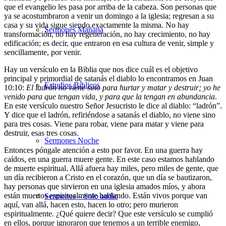
que el evangelio les pasa por arriba de la cabeza. Son personas que
ya se acostumbraron a venir un domingo a la iglesia; regresan a su
casa y su vida sigue siendo exactamente la misma. No hay
Sermones Mañana
transformación, no hay regeneración, no hay crecimiento, no hay
edificación; es decir, que entraron en esa cultura de venir, simple y
sencillamente, por venir.
Hay un versículo en la Biblia que nos dice cuál es el objetivo
principal y primordial de satanás el diablo lo encontramos en Juan
Estudios Bíblicos
10:10:
El ladrón no viene sino para hurtar y matar y destruir; yo he
venido para que tengan vida, y para que la tengan en abundancia
.
En este versículo nuestro Señor Jesucristo le dice al diablo: “ladrón”.
Y dice que el ladrón, refiriéndose a satanás el diablo, no viene sino
para tres cosas. Viene para robar, viene para matar y viene para
destruir, esas tres cosas.
Sermones Noche
Entonces póngale atención a esto por favor. En una guerra hay
caídos, en una guerra muere gente. En este caso estamos hablando
de muerte espiritual. Allá afuera hay miles, pero miles de gente, que
un día recibieron a Cristo en el corazón, que un día se bautizaron,
hay personas que sirvieron en una iglesia amados míos, y ahora
están muertos espiritualmente hablando. Están vivos porque van
Sermones – Solo audio
aquí, van allá, hacen esto, hacen lo otro; pero murieron
espiritualmente. ¿Qué quiere decir? Que este versículo se cumplió
en ellos, porque ignoraron que tenemos a un terrible enemigo,