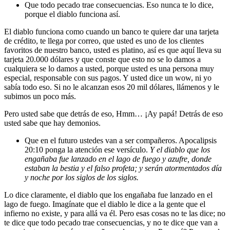
Que todo pecado trae consecuencias. Eso nunca te lo dice,
porque el diablo funciona así.
El diablo funciona como cuando un banco te quiere dar una tarjeta
de crédito, te llega por correo, que usted es uno de los clientes
favoritos de nuestro banco, usted es platino, así es que aquí lleva su
tarjeta 20.000 dólares y que conste que esto no se lo damos a
cualquiera se lo damos a usted, porque usted es una persona muy
especial, responsable con sus pagos. Y usted dice un wow, ni yo
sabía todo eso. Si no le alcanzan esos 20 mil dólares, llámenos y le
subimos un poco más.
Pero usted sabe que detrás de eso, Hmm… ¡Ay papá! Detrás de eso
usted sabe que hay demonios.
Que en el futuro ustedes van a ser compañeros. Apocalipsis
20:10 ponga la atención ese versículo.
Y el diablo que los
engañaba fue lanzado en el lago de fuego y azufre, donde
estaban la bestia y el falso profeta; y serán atormentados día
y noche por los siglos de los siglos.
Lo dice claramente, el diablo que los engañaba fue lanzado en el
lago de fuego. Imagínate que el diablo le dice a la gente que el
infierno no existe, y para allá va él. Pero esas cosas no te las dice; no
te dice que todo pecado trae consecuencias, y no te dice que van a