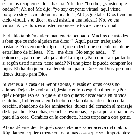
están los recipientes de la basura. Y le dije: “brother, ¿y usted qué
ondas?” ¡Ah no! Me dijo: “yo soy creyente virtual, aquí viene
porque estoy haciendo un mandado”. ¡Ah! ¿Qué tal si Dios tiene un
cielo virtual, y te dice: ¿usted asistía a una iglesia? No, yo era
virtual. Ah, entonces a usted entonces le toca el cielo virtual.
El diablo también quiere
mantenerte ocupado
. Muchos de ustedes
saben que cuando alguien me dice: “–Aquí, pastor, trabajando
bastante. Yo siempre le digo: —Quiere decir que ese colchón debe
estar lleno de billetes. –No, –me dice– No tengo nada. —Y
entonces, ¿para qué trabaja tanto? Le digo. ¿Para qué trabajar tanto,
si según usted nunca tiene nada? Ni una pizza le puede comprar los
hijos. El diablo quiere mantenerte ocupado. Crees en Dios, pero no
tienes tiempo para Dios.
Si vienes a la casa del Señor adoras, si estás en otras cosas no
adoras. Dejas de venir a la iglesia te enfrías espiritualmente. ¿Por
qué? Porque eso es lo que el diablo quiere: decadencia en tu vida
espiritual, indiferencia en la lectura de la palabra, descuido en la
oración, abandono de los ministerios, dureza del corazón al mensaje
de la palabra. Escuchas, escuchas, escuchas, te pasa por arriba; no es
para ti la cosa. Cambios en la conducta, haces tropezar a otra gente.
Ahora déjeme decirle qué cosas debemos saber acerca del diablo.
Rápidamente quiero mencionar algunas cosas que son importantes: