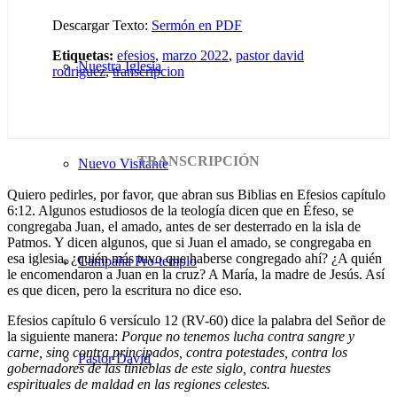
Descargar Texto:
Sermón en PDF
Etiquetas:
efesios
,
marzo 2022
,
pastor david
Nuestra Iglesia
rodriguez
,
transcripcion
TRANSCRIPCIÓN
Nuevo Visitante
Quiero pedirles, por favor, que abran sus Biblias en Efesios capítulo
6:12. Algunos estudiosos de la teología dicen que en Éfeso, se
congregaba Juan, el amado, antes de ser desterrado en la isla de
Patmos. Y dicen algunos, que si Juan el amado, se congregaba en
esa iglesia, ¿quién más tuvo que haberse congregado ahí? ¿A quién
Campaña Pro-templo
le encomendaron a Juan en la cruz? A María, la madre de Jesús. Así
es que dicen, pero la escritura no dice eso.
Efesios capítulo 6 versículo 12 (RV-60) dice la palabra del Señor de
la siguiente manera:
Porque no tenemos lucha contra sangre y
carne, sino contra principados, contra potestades, contra los
Pastor David
gobernadores de las tinieblas de este siglo, contra huestes
espirituales de maldad en las regiones celestes.