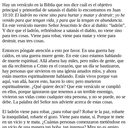
Hay un versículo en la Biblia que nos dice cuál es el objetivo
principal y primordial de satanás el diablo lo encontramos en Juan
10:10:
El ladrón no viene sino para hurtar y matar y destruir; yo he
venido para que tengan vida, y para que la tengan en abundancia
.
En este versículo nuestro Señor Jesucristo le dice al diablo: “ladrón”.
Y dice que el ladrón, refiriéndose a satanás el diablo, no viene sino
para tres cosas. Viene para robar, viene para matar y viene para
destruir, esas tres cosas.
Entonces póngale atención a esto por favor. En una guerra hay
caídos, en una guerra muere gente. En este caso estamos hablando
de muerte espiritual. Allá afuera hay miles, pero miles de gente, que
un día recibieron a Cristo en el corazón, que un día se bautizaron,
hay personas que sirvieron en una iglesia amados míos, y ahora
están muertos espiritualmente hablando. Están vivos porque van
aquí, van allá, hacen esto, hacen lo otro; pero murieron
espiritualmente. ¿Qué quiere decir? Que este versículo se cumplió
en ellos, porque ignoraron que tenemos a un terrible enemigo,
vivieron sus vidas como cualquier otra persona, y no se puede, no se
debe. La palabra del Señor nos advierte acerca de estas cosas.
El ladrón viene para robar, ¿para robar qué? Robar te la paz, robarte
la tranquilidad, robarte el gozo. Viene para matar, sí. Porque te mete
en un vicio y te mata. ¿Cuántas personas comenzaron metiéndose en
un vicio de una manera tan boba, tan ingenua? Mira no es amigo