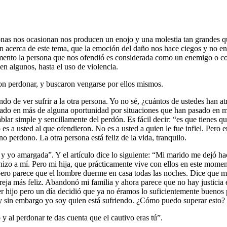
sonas nos ocasionan nos producen un enojo y una molestia tan grandes q
n acerca de este tema, que la emoción del daño nos hace ciegos y no e
omento la persona que nos ofendió es considerada como un enemigo o c
en algunos, hasta el uso de violencia.
ron perdonar, y buscaron vengarse por ellos mismos.
do de ver sufrir a la otra persona. Yo no sé, ¿cuántos de ustedes han at
do en más de alguna oportunidad por situaciones que han pasado en mi v
ablar simple y sencillamente del perdón. Es fácil decir: “es que tienes 
es a usted al que ofendieron. No es a usted a quien le fue infiel. Pero
no perdono. La otra persona está feliz de la vida, tranquilo.
liz y yo amargada”. Y el artículo dice lo siguiente: “Mi marido me dejó 
hizo a mí. Pero mi hija, que prácticamente vive con ellos en este momen
ero parece que el hombre duerme en casa todas las noches. Dice que me
areja más feliz. Abandonó mi familia y ahora parece que no hay justicia 
jo pero un día decidió que ya no éramos lo suficientemente buenos pa
 y sin embargo yo soy quien está sufriendo. ¿Cómo puedo superar esto?
 y al perdonar te das cuenta que el cautivo eras tú”.