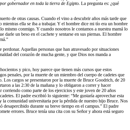
por gobernador en toda la tierra de Egipto.
La pregunta es: ¿qué
erto de otras causas. Cuando el vino a descubrir años más tarde que
ientras ella se iba a trabajar. Y el hombre dice mi tío era un hombre
a lo mismo conmigo. Y cuando nosotros le contamos a nuestra mamá lo
que darle un beso en el cachete y sentarse en sus piernas. El hombre
amá.”
 perdonar. Aquellas personas que han atravesado por situaciones
la maldad del corazón de mucha gente, y que Dios nos manda a
hocientos y pico, hoy parece que tienen más cursos que estos
rgos penales, por la muerte de un miembro del cuerpo de cadetes que
sto. Los cargos se presentaron por la muerte de Bruce Goodrich, de 20
aron a las 2:30 de la mañana y lo obligaron a correr y hacer
 corriendo como parte de los ejercicios y este joven de 20 años
 cadetes. El padre escribió lo siguiente: “Me gustaría aprovechar esta
 la comunidad universitaria por la pérdida de nuestro hijo Bruce. Nos
só desapercibido durante su breve tiempo en el campus.” El padre
ete errores. Bruce tenía una cita con su Señor y ahora está seguro