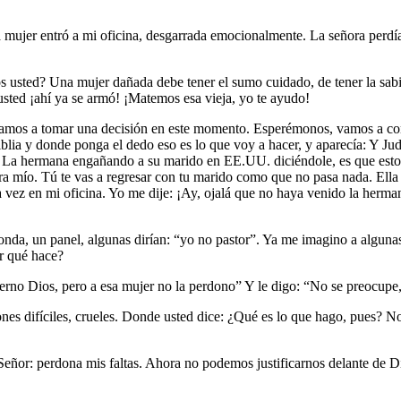
mujer entró a mi oficina, desgarrada emocionalmente. La señora perdía 
s usted? Una mujer dañada debe tener el sumo cuidado, de tener la sabid
 usted ¡ahí ya se armó! ¡Matemos esa vieja, yo te ayudo!
 vamos a tomar una decisión en este momento. Esperémonos, vamos a conf
Biblia y donde ponga el dedo eso es lo que voy a hacer, y aparecía: Y J
La hermana engañando a su marido en EE.UU. diciéndole, es que estoy en
era mío. Tú te vas a regresar con tu marido como que no pasa nada. Ell
a vez en mi oficina. Yo me dije: ¡Ay, ojalá que no haya venido la herman
nda, un panel, algunas dirían: “yo no pastor”. Ya me imagino a algunas
er qué hace?
erno Dios, pero a esa mujer no la perdono” Y le digo: “No se preocupe
nes difíciles, crueles. Donde usted dice: ¿Qué es lo que hago, pues? N
or: perdona mis faltas. Ahora no podemos justificarnos delante de Dio