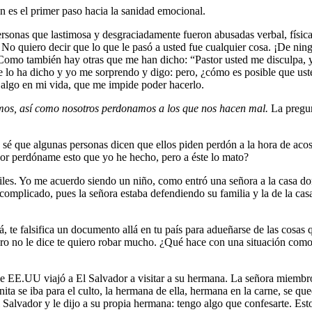
n es el primer paso hacia la sanidad emocional.
ersonas que lastimosa y desgraciadamente fueron abusadas verbal, físic
a. No quiero decir que lo que le pasó a usted fue cualquier cosa. ¡De 
da. Como también hay otras que me han dicho: “Pastor usted me disculpa
e lo ha dicho y yo me sorprendo y digo: pero, ¿cómo es posible que uste
 algo en mi vida, que me impide poder hacerlo.
mos, así como nosotros perdonamos a los que nos hacen mal.
La pregun
 sé que algunas personas dicen que ellos piden perdón a la hora de aco
or perdóname esto que yo he hecho, pero a éste lo mato?
iles. Yo me acuerdo siendo un niño, como entró una señora a la casa d
s complicado, pues la señora estaba defendiendo su familia y la de la cas
te falsifica un documento allá en tu país para adueñarse de las cosas qu
o no le dice te quiero robar mucho. ¿Qué hace con una situación como e
e EE.UU viajó a El Salvador a visitar a su hermana. La señora miembro
ita se iba para el culto, la hermana de ella, hermana en la carne, se qu
l Salvador y le dijo a su propia hermana: tengo algo que confesarte. 