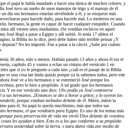
ed que el papá le había mandado a hacer una túnica de muchos colores, y
n día José tuvo un sueño de unos manojos de trigo y el manojo de él
 un día sus hermanos estarían sirviéndole a él, y se enojaron más
aprovecharon para hacerle daño, para hacerle mal. Lo metieron en una
razón, hermano, la gente es capaz de hacer cualquier estupidez. Cuando
 mira allí vienen unos madianitas. (Se vendían esclavos en aquel
José llegó a parar a Egipto y allí sufrió. Si tenía 17 añitos el
gino, la Biblia no lo dice, pero debe haber sido terrible pensar ¿Y
ejaran? No les importó. Fue a parar a la cárcel. ¿Sabe por cuánto
s.
tenía 30 años, más o menos. Habían pasado 13 años y ahora él era el
nesis, capítulo 45 y vamos a echar un vistazo del versículo 1 en
les que si yo le pregunto a cada uno ¿cuál es el pasaje de la Biblia
to que es una cosa tan linda quizás porque ya la sabemos todos, pero este
ahora José ve a los hermanos y se estremeció José porque los
scritura, pero lo hizo a propósito. A tal grado que los hermanos
cia. Y en ese versículo uno dice:
1
No podía ya José contenerse
sé a sus hermanos.
2
Entonces se dio a llorar a gritos; y lo oyeron los
onderle, porque estaban turbados delante de él.
Miren, miren la
ximo para él. Su papá lo quería muchísimo, más que todos sus
stro hermano, el que vendisteis para Egipto.
Es uno de los temas más
 porque para preservación de vida me envió Dios delante de vosotros.
 cosas les ayudan a bien. Esto es a los que conforme a su propósito
ervaros posteridad sobre la tierra, y para daros vida por medio de