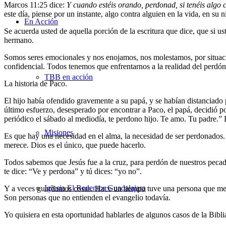
Marcos 11:25 dice:
Y cuando estéis orando, perdonad, si tenéis algo 
este día, piense por un instante, algo contra alguien en la vida, en su
En Acción
Se acuerda usted de aquella porción de la escritura que dice, que si u
hermano.
Somos seres emocionales y nos enojamos, nos molestamos, por situaci
confidencial. Todos tenemos que enfrentarnos a la realidad del perdón
TBB en acción
La historia de Paco.
El hijo había ofendido gravemente a su papá, y se habían distanciado 
último esfuerzo, desesperado por encontrar a Paco, el papá, decidió p
periódico el sábado al mediodía, te perdono hijo. Te amo. Tu padre.”
Misiones
Es que hay una necesidad en el alma, la necesidad de ser perdonados. 
merece. Dios es el único, que puede hacerlo.
Todos sabemos que Jesús fue a la cruz, para perdón de nuestros pecad
te dice: “Ve y perdona” y tú dices: “yo no”.
Iglesia El Redentor Guadalajara
Y a veces guardamos cosas. Hace un tiempo tuve una persona que me di
Son personas que no entienden el evangelio todavía.
Yo quisiera en esta oportunidad hablarles de algunos casos de la Bibli