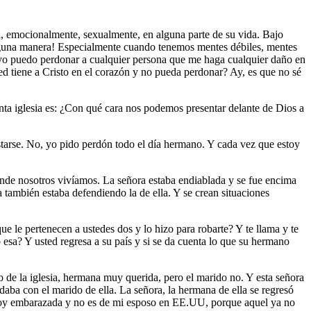
a, emocionalmente, sexualmente, en alguna parte de su vida. Bajo
ninguna manera! Especialmente cuando tenemos mentes débiles, mentes
, yo puedo perdonar a cualquier persona que me haga cualquier daño en
d tiene a Cristo en el corazón y no pueda perdonar? Ay, es que no sé
ta iglesia es: ¿Con qué cara nos podemos presentar delante de Dios a
starse. No, yo pido perdón todo el día hermano. Y cada vez que estoy
onde nosotros vivíamos. La señora estaba endiablada y se fue encima
a también estaba defendiendo la de ella. Y se crean situaciones
e le pertenecen a ustedes dos y lo hizo para robarte? Y te llama y te
sa? Y usted regresa a su país y si se da cuenta lo que su hermano
 de la iglesia, hermana muy querida, pero el marido no. Y esta señora
edaba con el marido de ella. La señora, la hermana de ella se regresó
Estoy embarazada y no es de mi esposo en EE.UU, porque aquel ya no