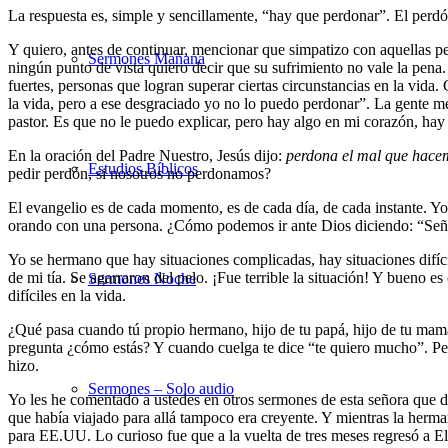
La respuesta es, simple y sencillamente, “hay que perdonar”. El perdó
Y quiero, antes de continuar, mencionar que simpatizo con aquellas p
Sermones Mañana
ningún punto de vista quiero decir que su sufrimiento no vale la pen
fuertes, personas que logran superar ciertas circunstancias en la vi
la vida, pero a ese desgraciado yo no lo puedo perdonar”. La gente m
pastor. Es que no le puedo explicar, pero hay algo en mi corazón, hay
En la oración del Padre Nuestro, Jesús dijo:
perdona el mal que hace
Estudios Bíblicos
pedir perdón, si nosotros no perdonamos?
El evangelio es de cada momento, es de cada día, de cada instante. Yo
orando con una persona. ¿Cómo podemos ir ante Dios diciendo: “Señ
Yo se hermano que hay situaciones complicadas, hay situaciones difíc
de mi tía. Se agarraron del pelo. ¡Fue terrible la situación! Y bueno e
Sermones Noche
difíciles en la vida.
¿Qué pasa cuando tú propio hermano, hijo de tu papá, hijo de tu mamá, 
pregunta ¿cómo estás? Y cuando cuelga te dice “te quiero mucho”. Per
hizo.
Sermones – Solo audio
Yo les he comentado a ustedes en otros sermones de esta señora que d
que había viajado para allá tampoco era creyente. Y mientras la herman
para EE.UU. Lo curioso fue que a la vuelta de tres meses regresó a E