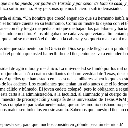
s, que me ha puesto por padre de Faraón y por señor de toda su casa, y 
 hizo sufrir mucho. Hay personas que nos hicieron sufrir demasiado.
artía el alma. “Un hombre que creció engañado que su hermano había mu
el hombre cuenta en su testimonio. Como su madre lo dejaba con el tío m
arse con él y luego me pedía a mí que me bajara los pantalones y hací
dejando con el tío. Y los obligaba que cada vez que veían al tío tenían 
 que a mí se me metió el diablo en la cabeza y yo quería matar a mi m
rte que solamente por la Gracia de Dios se puede llegar a un punto de
tienda el perdón que usted ha recibido de Dios, entonces va a entender 
dad de agricultura y mecánica. La universidad se fundó por los mil oc
un jurado acusó a cuatro estudiantes de la universidad de Texas, de ca
os. Aquellos que han estado en las escuelas militares saben lo que es e
 los cadetes. Los estudiantes que tenían un año antes que él lo despert
a cálido y húmedo. El joven cadete colapsó, pero lo obligaron a seguir
sta carta a la administración, a la facultad, al alumnado y al cuerpo de
an muestra de preocupación y simpatía de la universidad de Texas A&M y
Nos complació particularmente notar, que su testimonio cristiano no pa
mos malos sentimientos en este asunto. Sabemos que nuestro Dios no com
respuesta sea, para que muchos consideren ¿dónde pasarán eternidad?