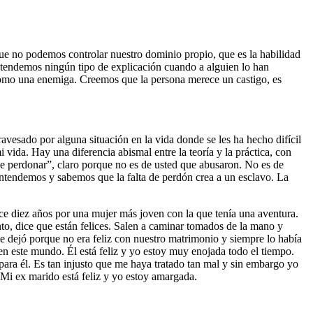
ue no podemos controlar nuestro dominio propio, que es la habilidad
ntendemos ningún tipo de explicación cuando a alguien lo han
omo una enemiga. Creemos que la persona merece un castigo, es
ravesado por alguna situación en la vida donde se les ha hecho difícil
ida. Hay una diferencia abismal entre la teoría y la práctica, con
que perdonar”, claro porque no es de usted que abusaron. No es de
 entendemos y sabemos que la falta de perdón crea a un esclavo. La
hace diez años por una mujer más joven con la que tenía una aventura.
to, dice que están felices. Salen a caminar tomados de la mano y
 dejó porque no era feliz con nuestro matrimonio y siempre lo había
en este mundo. Él está feliz y yo estoy muy enojada todo el tiempo.
ra él. Es tan injusto que me haya tratado tan mal y sin embargo yo
 Mi ex marido está feliz y yo estoy amargada.