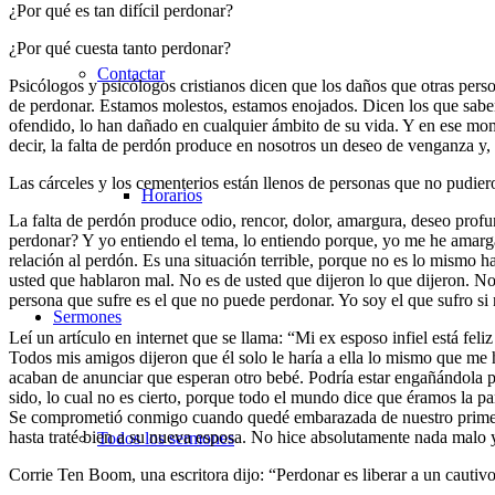
¿Por qué es tan difícil perdonar?
¿Por qué cuesta tanto perdonar?
Contactar
Psicólogos y psicólogos cristianos dicen que los daños que otras per
de perdonar. Estamos molestos, estamos enojados. Dicen los que sabe
ofendido, lo han dañado en cualquier ámbito de su vida. Y en ese m
decir, la falta de perdón produce en nosotros un deseo de venganza y, 
Las cárceles y los cementerios están llenos de personas que no pudie
Horarios
La falta de perdón produce odio, rencor, dolor, amargura, deseo profun
perdonar? Y yo entiendo el tema, lo entiendo porque, yo me he amarga
relación al perdón. Es una situación terrible, porque no es lo mismo h
usted que hablaron mal. No es de usted que dijeron lo que dijeron. No 
persona que sufre es el que no puede perdonar. Yo soy el que sufro si 
Sermones
Leí un artículo en internet que se llama: “Mi ex esposo infiel está fe
Todos mis amigos dijeron que él solo le haría a ella lo mismo que me 
acaban de anunciar que esperan otro bebé. Podría estar engañándola p
sido, lo cual no es cierto, porque todo el mundo dice que éramos la p
Se comprometió conmigo cuando quedé embarazada de nuestro primer hi
hasta traté bien a su nueva esposa. No hice absolutamente nada malo
Todos los sermones
Corrie Ten Boom, una escritora dijo: “Perdonar es liberar a un cautivo