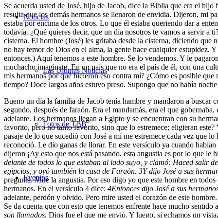
Se acuerda usted de José, hijo de Jacob, dice la Biblia que era el hij
resulta que los demás hermanos se llenaron de envidia. Dijeron, mi pap
Noticias
estaba por encima de los otros. Lo que él estaba queriendo dar a ente
todavía. ¿Qué quieres decir, que un día nosotros te vamos a servir a 
cisterna. El hombre (José) les gritaba desde la cisterna, diciendo que
no hay temor de Dios en el alma, la gente hace cualquier estupidez. Y
entonces.) Aquí tenemos a este hombre. Se lo vendemos. Y le pagaron el
muchacho imagínate. En un país que no era el país de él, con una cultu
Las Últimas Noticias
mis hermanos por qué hicieron eso contra mí? ¿Cómo es posible que n
tiempo? Doce largos años estuvo preso. Supongo que no había noche 
Bueno un día la familia de Jacob tenía hambre y mandaron a buscar co
segundo, después de faraón. Era el mandamás, era el que gobernaba, er
adelante. Los hermanos llegan a Egipto y se encuentran con su hermano
Fotos de TBB
favorito, pero no tanto favorito, sino que lo estremece; eligieran este?
pasaje de lo que sucedió con José a mí me estremece cada vez que lo 
reconoció. Le dio ganas de llorar. En este versículo ya cuando habían 
dijeron ¡Ay esto que nos está pasando, esta angustia es por lo que le 
delante de todos lo que estaban al lado suyo, y clamó: Haced salir d
egipcios, y oyó también la casa de Faraón.
3
Y dijo José a sus herma
Eventos
pregunta. Mire la angustia. Por eso digo yo que este hombre en todos
hermanos. En el versículo 4 dice:
4
Entonces dijo José a sus hermanos:
adelante, perdón y olvido. Pero mire usted el corazón de este hombre
Se da cuenta que con esto que tenemos enfrente hace mucho sentido aq
son llamados.
Dios fue el que me envió. Y luego, si echamos un vistaz