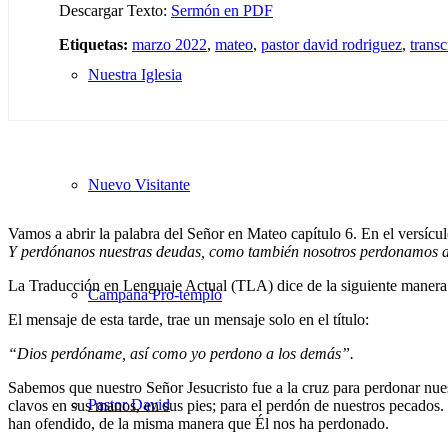
Descargar Texto:
Sermón en PDF
Etiquetas:
marzo 2022
,
mateo
,
pastor david rodriguez
,
transc
Nuestra Iglesia
Nuevo Visitante
Vamos a abrir la palabra del Señor en Mateo capítulo 6. En el versíc
Y perdónanos nuestras deudas, como también nosotros perdonamos a
La Traducción en Lenguaje Actual (TLA) dice de la siguiente maner
Campaña Pro-templo
El mensaje de esta tarde, trae un mensaje solo en el título:
“Dios perdóname, así como yo perdono a los demás”.
Sabemos que nuestro Señor Jesucristo fue a la cruz para perdonar nues
Pastor David
clavos en sus manos, en sus pies; para el perdón de nuestros pecado
han ofendido, de la misma manera que Él nos ha perdonado.