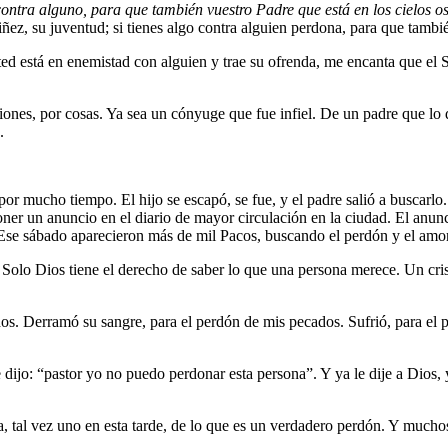
contra alguno, para que también vuestro Padre que está en los cielos o
 niñez, su juventud; si tienes algo contra alguien perdona, para que tamb
sted está en enemistad con alguien y trae su ofrenda, me encanta que el 
ones, por cosas. Ya sea un cónyuge que fue infiel. De un padre que lo
.
por mucho tiempo. El hijo se escapó, se fue, y el padre salió a buscarl
oner un anuncio en el diario de mayor circulación en la ciudad. El anunc
 Ese sábado aparecieron más de mil Pacos, buscando el perdón y el amor
Solo Dios tiene el derecho de saber lo que una persona merece. Un cris
os. Derramó su sangre, para el perdón de mis pecados. Sufrió, para el
jo: “pastor yo no puedo perdonar esta persona”. Y ya le dije a Dios, y
a, tal vez uno en esta tarde, de lo que es un verdadero perdón. Y muchos