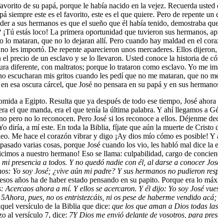
o favorito de su papá, porque le había nacido en la vejez. Recuerda ust
á siempre este es el favorito, este es el que quiere. Pero de repente u
nder a sus hermanos es que el sueño que él había tenido, demostraba que
ti? ¡Tú estás loco! La primera oportunidad que tuvieron sus hermanos, 
 no lo mataran, que no lo dejaran allí. Pero cuando hay maldad en el co
 no les importó. De repente aparecieron unos mercaderes. Ellos dijeron,
 precio de un esclavo y se lo llevaron. Usted conoce la historia de cómo 
ra diferente, con maltratos; porque lo trataron como esclavo. Yo me ima
o escucharan mis gritos cuando les pedí que no me mataran, que no me d
en esa oscura cárcel, que José no pensara en su papá y en sus hermano
mida a Egipto. Resulta que ya después de todo ese tiempo, José ahora 
a el que manda, era el que tenía la última palabra. Y ahí llegamos a Gé
 pero no lo reconocen. Pero José si los reconoce a ellos. Déjenme decir
 Yo diría, a mí este. En toda la Biblia, fíjate que aún la muerte de Cris
leo. Me hace el corazón vibrar y digo ¡Ay dios mío cómo es posible! Y 
pasado varias cosas, porque José cuando los vio, les habló mal dice la e
hicimos a nuestro hermano! Eso se llama: culpabilidad, cargo de concien
e mi presencia a todos. Y no quedó nadie con él, al darse a conocer Jo
nos: Yo soy José; ¿vive aún mi padre? Y sus hermanos no pudieron resp
 esos años ha de haber estado pensando en su papito. Porque era lo má
 Acercaos ahora a mí. Y ellos se acercaron. Y él dijo: Yo soy José vue
.
5
Ahora, pues, no os entristezcáis, ni os pese de haberme vendido acá;
uel versículo de la Biblia que dice:
que los que aman a Dios todas las
o al versículo 7, dice:
7
Y Dios me envió delante de vosotros, para pres