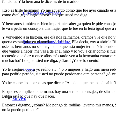
funciona. Y la hermana le dice: es de tu marido.
¡Eso es triste hermano! Yo me acuerdo como que fue ayer cuando esta 
Búsqueda de Sermones
como ésta. ¿Qué hago pastor? Lo que usted me diga.
Y hermanos también es bien importante saber ¿a quién le pide consejo
le va a pedir un consejo a una mujer que le fue en la feria igual que a
Y volviendo a la historia, ese día nos calmamos, oramos y le dije no
Sermones con transcripciones
quería estrangular en el nombre del Señor. Ella decía, voy a abrir la 
ustedes hermanos no se imaginan lo que esta mujer terminó haciendo. 
que vamos a hacer: me vas a dejar al niño y lo voy a criar como si fu
recuerdo que diez u once años más tarde veo a la hermanita entrar otr
muchacho? Lo que usted me diga. ¡Claro! ¡Yo se lo cuento!
Yo le aseguro que si yo reúno a 3, 4 o 5 mujeres y hago una mesa redo
Videos
para pedirle perdón, si usted no puede perdonar a otra persona? ¿A v
Yo he conocido a personas que dicen: “A mí aunque me mande al infi
Es que es complicado hermano, hay una serie de mensajes, de situacio
Biblia está lo que hay que hacer.
En Vivo
Entonces dígame, ¿cómo? Me pongo de rodillas, levanto mis manos, Señ
no la puedo perdonar”