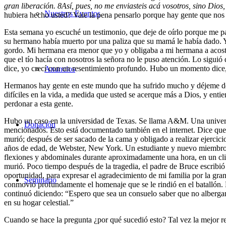
gran liberación.
8
Así, pues, no me enviasteis acá vosotros, sino Dio
Nuestros Eventos
hubiera hecho usted? Vale la pena pensarlo porque hay gente que nos
Esta semana yo escuché un testimonio, que deje de oírlo porque me p
su hermano había muerto por una paliza que su mamá le había dado. Y 
gordo. Mi hermana era menor que yo y obligaba a mi hermana a acost
que el tío hacía con nosotros la señora no le puso atención. Lo siguió 
dice, yo crecí con un resentimiento profundo. Hubo un momento dice,
Anuncios
Hermanos hay gente en este mundo que ha sufrido mucho y déjeme deci
difíciles en la vida, a medida que usted se acerque más a Dios, y en
perdonar a esta gente.
Hubo un caso en la universidad de Texas. Se llama A&M. Una universi
Donación
mencionados. Esto está documentado también en el internet. Dice que 
murió; después de ser sacado de la cama y obligado a realizar ejercici
años de edad, de Webster, New York. Un estudiante y nuevo miembro de
flexiones y abdominales durante aproximadamente una hora, en un clim
murió. Poco tiempo después de la tragedia, el padre de Bruce escribió e
oportunidad, para expresar el agradecimiento de mi familia por la gr
Seminario
conmovió profundamente el homenaje que se le rindió en el batallón. 
continuó diciendo: “Espero que sea un consuelo saber que no alberga
en su hogar celestial.”
Cuando se hace la pregunta ¿por qué sucedió esto? Tal vez la mejor 