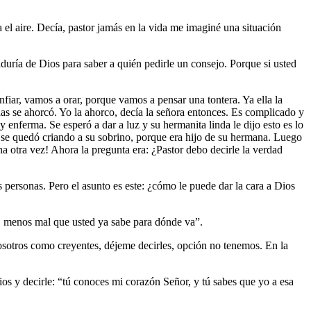
el aire. Decía, pastor jamás en la vida me imaginé una situación
uría de Dios para saber a quién pedirle un consejo. Porque si usted
iar, vamos a orar, porque vamos a pensar una tontera. Ya ella la
udas se ahorcó. Yo la ahorco, decía la señora entonces. Es complicado y
ferma. Se esperó a dar a luz y su hermanita linda le dijo esto es lo
a se quedó criando a su sobrino, porque era hijo de su hermana. Luego
a otra vez! Ahora la pregunta era: ¿Pastor debo decirle la verdad
 personas. Pero el asunto es este: ¿cómo le puede dar la cara a Dios
, menos mal que usted ya sabe para dónde va”.
osotros como creyentes, déjeme decirles, opción no tenemos. En la
s y decirle: “tú conoces mi corazón Señor, y tú sabes que yo a esa