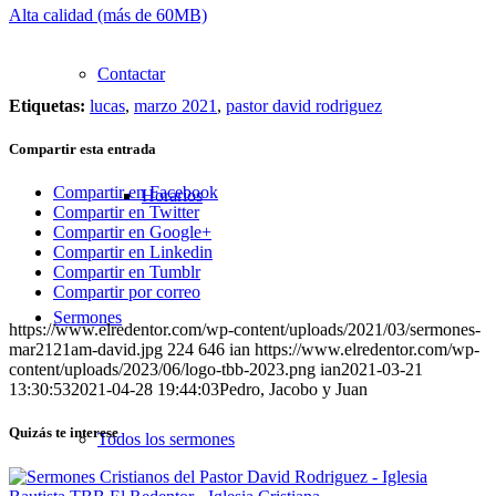
Alta calidad (más de 60MB)
Contactar
Etiquetas:
lucas
,
marzo 2021
,
pastor david rodriguez
Compartir esta entrada
Compartir en Facebook
Horarios
Compartir en Twitter
Compartir en Google+
Compartir en Linkedin
Compartir en Tumblr
Compartir por correo
Sermones
https://www.elredentor.com/wp-content/uploads/2021/03/sermones-
mar2121am-david.jpg
224
646
ian
https://www.elredentor.com/wp-
content/uploads/2023/06/logo-tbb-2023.png
ian
2021-03-21
13:30:53
2021-04-28 19:44:03
Pedro, Jacobo y Juan
Quizás te interese
Todos los sermones