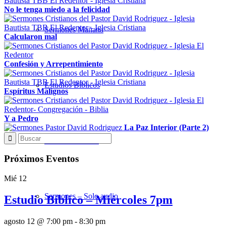
No le tenga miedo a la felicidad
Sermones Mañana
Calcularon mal
Confesión y Arrepentimiento
Estudios Bíblicos
Espíritus Malignos
Y a Pedro
La Paz Interior (Parte 2)
Sermones Noche
Próximos Eventos
Mié
12
Sermones – Solo audio
Estudio Bíblico – Miércoles 7pm
agosto 12 @ 7:00 pm
-
8:30 pm