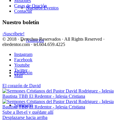
Misiones
Casas de Oración
Nuestros Eventos
Contactar
Nuestro boletín
¡Suscríbete!
© 2018 · Derechos Reservados · All Rights Reserved ·
Anuncios
elredentor.com · tel.604.659.4225
Instagram
Facebook
Youtube
Twitter
Donación
Mail
El corazón de David
Seminario
Sube a Bet-el y quédate allí
Desplazarse hacia arriba