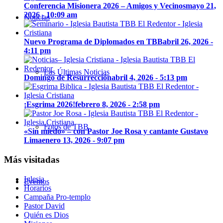
Conferencia Misionera 2026 – Amigos y Vecinos
mayo 21,
2026 - 10:09 am
Noticias
Nuevo Programa de Diplomados en TBB
abril 26, 2026 -
4:11 pm
Las Últimas Noticias
Domingo de Resurrección
abril 4, 2026 - 5:13 pm
¡Esgrima 2026!
febrero 8, 2026 - 2:58 pm
Fotos de TBB
«Sin miedo» – con Pastor Joe Rosa y cantante Gustavo
Lima
enero 13, 2026 - 9:07 pm
Más visitadas
Iglesia
Eventos
Horarios
Campaña Pro-templo
Pastor David
Quién es Dios