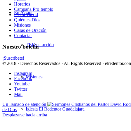
Horarios
Campaña Pro-templo
En Acción
Pastor David
Quién es Dios
Misiones
Casas de Oración
Contactar
TBB en acción
Nuestro boletín
¡Suscríbete!
© 2018 · Derechos Reservados · All Rights Reserved · elredentor.com
Instagram
Misiones
Facebook
Youtube
Twitter
Mail
Un llamado de atención
Iglesia El Redentor Guadalajara
de Dios
Desplazarse hacia arriba