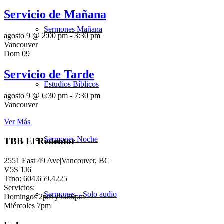
Servicio de Mañana
Sermones Mañana
agosto 9 @ 2:00 pm
-
3:30 pm
Vancouver
Dom
09
Servicio de Tarde
Estudios Bíblicos
agosto 9 @ 6:30 pm
-
7:30 pm
Vancouver
Ver Más
Sermones Noche
TBB El Redentor
2551 East 49 Ave|Vancouver, BC
V5S 1J6
Tfno: 604.659.4225
Servicios:
Sermones – Solo audio
Domingos 2pm y 6:30pm
Miércoles 7pm