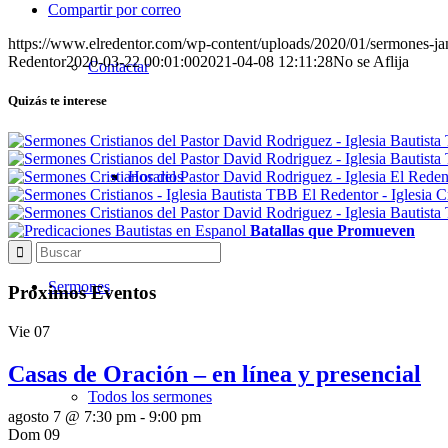
Compartir por correo
https://www.elredentor.com/wp-content/uploads/2020/01/sermones-j
Redentor
2020-03-22 00:01:00
2021-04-08 12:11:28
No se Aflija
Contactar
Quizás te interese
Horarios
Batallas que Promueven
Sermones
Próximos Eventos
Vie
07
Casas de Oración – en línea y presencial
Todos los sermones
agosto 7 @ 7:30 pm
-
9:00 pm
Dom
09