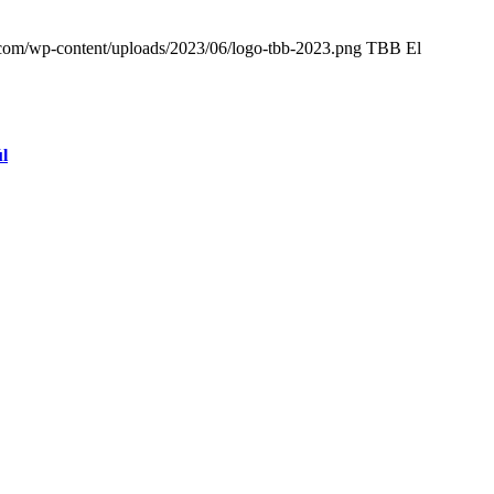
.com/wp-content/uploads/2023/06/logo-tbb-2023.png
TBB El
úl