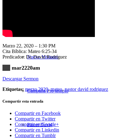
Nuestra Iglesia
Marzo 22, 2020 – 1:30 PM
Cita Bíblica: Mateo 6:25-34
Predicador: Dr. David Rodríguez
Nuevo Visitante
mar2220am
Descargar Sermon
Etiquetas:
marzo 2020
,
mateo
,
pastor david rodriguez
Campaña Pro-templo
Compartir esta entrada
Compartir en Facebook
Compartir en Twitter
Compartir en Google+
Pastor David
Compartir en Linkedin
Compartir en Tumblr