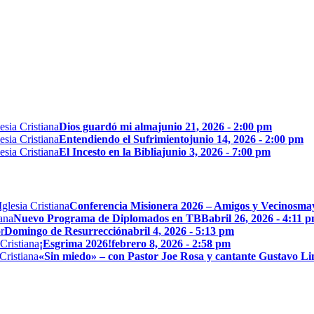
Dios guardó mi alma
junio 21, 2026 - 2:00 pm
Entendiendo el Sufrimiento
junio 14, 2026 - 2:00 pm
El Incesto en la Biblia
junio 3, 2026 - 7:00 pm
Conferencia Misionera 2026 – Amigos y Vecinos
may
Nuevo Programa de Diplomados en TBB
abril 26, 2026 - 4:11 
Domingo de Resurrección
abril 4, 2026 - 5:13 pm
¡Esgrima 2026!
febrero 8, 2026 - 2:58 pm
«Sin miedo» – con Pastor Joe Rosa y cantante Gustavo L