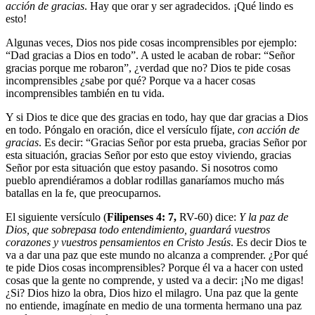
acción de gracias
. Hay que orar y ser agradecidos. ¡Qué lindo es
esto!
Algunas veces, Dios nos pide cosas incomprensibles por ejemplo:
“Dad gracias a Dios en todo”. A usted le acaban de robar: “Señor
gracias porque me robaron”, ¿verdad que no? Dios te pide cosas
incomprensibles ¿sabe por qué? Porque va a hacer cosas
incomprensibles también en tu vida.
Y si Dios te dice que des gracias en todo, hay que dar gracias a Dios
en todo. Póngalo en oración, dice el versículo fíjate,
con acción de
gracias
. Es decir: “Gracias Señor por esta prueba, gracias Señor por
esta situación, gracias Señor por esto que estoy viviendo, gracias
Señor por esta situación que estoy pasando. Si nosotros como
pueblo aprendiéramos a doblar rodillas ganaríamos mucho más
batallas en la fe, que preocuparnos.
El siguiente versículo (
Filipenses 4: 7,
RV-60) dice:
Y la paz de
Dios, que sobrepasa todo entendimiento, guardará vuestros
corazones y vuestros pensamientos en Cristo Jesús
. Es decir Dios te
va a dar una paz que este mundo no alcanza a comprender. ¿Por qué
te pide Dios cosas incomprensibles? Porque él va a hacer con usted
cosas que la gente no comprende, y usted va a decir: ¡No me digas!
¿Si? Dios hizo la obra, Dios hizo el milagro. Una paz que la gente
no entiende, imagínate en medio de una tormenta hermano una paz