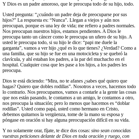
Y Dios es un padre amoroso, que le preocupa todo de su hijo, todo.
Usted pregunta: “¿cuándo un padre deja de preocuparse por sus
hijos?” La respuesta es: “Nunca”. Llegan a viejos y aún nos
preocupan, porque es una ley de vida; me refiero a padres normales.
Nos preocupan nuestros hijos, estamos pendientes. A Dios le
preocupa tanto un cáncer como le preocupa un uñero de su hijo. A
usted le preocupa todo, si su hijo le dice: “papi me duele la
garganta”, vamos a ver hijo ¿qué es lo que tienes? ¿Verdad? Como a
una familia, que su hijo se fue en una motocicleta y se quebró la
clavícula, y ahí estaban los padres, a la par del muchacho en el
hospital. Cualquier cosa que les pase a los hijos, a los padres les
preocupa.
Dios te está diciendo: “Mira, no te afanes ¿sabes qué quiero que
hagas? Quiero que dobles rodillas”. Nosotros a veces, hacemos todo
lo contrario. Nos preocupamos, vamos a contarle a la gente las cosas
que nos están pasando, le contamos a un amigo, le contamos a otro,
nos preocupa la situación; pero lo menos que hacemos es “doblar
rodillas”. Usted como papá, usted como hermano en Cristo,
debemos quitarnos la vergüenza, tome de la mano su esposa y
póngase en oración si hay alguna preocupación difícil en su vida.
Y no solamente orar, fíjate, te dice dos cosas:
sino sean conocidas
vuestras peticiones delante de Dios en toda oración y ruego, con