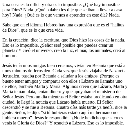
Una cosa es lo difícil y otra es lo imposible. ¿Qué hay imposible
para Dios? Nada. ¿Qué palabra les dije que se iban a llevar a casa
hoy? Nada. ¿Qué es lo que vamos a aprender en este día? Nada.
Sabe que en el idioma Hebreo hay una expresión que es el “halitus
de Dios”, que es lo que crea vida.
En la creación, dice la escritura, que Dios hizo las cosas de la nada.
Eso es lo imposible. ¿Señor será posible que puedes crear un
planeta? Y creó el universo, creo la luz, el mar, los animales, creó al
hombre.
Jesús tenía unos amigos bien cercanos, vivían en Betania que está a
unos minutos de Jerusalén. Cada vez que Jesús viajaba de Nazaret a
Jerusalén, pasaba por Betania a saludar a los amigos. (Porque es
bueno tener amigos y compartir con ellos.) Lázaro se llamaba uno
de ellos, también Marta y María. Algunos creen que Lázaro, Marta y
María tenían plata, tenían dinero y que apoyaban el ministerio del
Señor Jesús. Pero un día mientras el Señor estaba predicando en otra
ciudad, le llegó la noticia que Lázaro había muerto. El Señor
descendió y se fue a Betania. Cuatro días más tarde ya hedía, dice la
gente. Señor, le dijo: “si tú hubieras estado aquí mi hermano no
hubiera muerto”. Jesús le respondió: “¿No te he dicho que si crees
verás la Gloria de Dios?” Y resucitó a Lázaro. Eso es lo imposible.