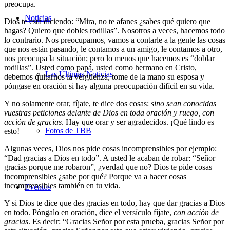
preocupa.
Noticias
Dios te está diciendo: “Mira, no te afanes ¿sabes qué quiero que
hagas? Quiero que dobles rodillas”. Nosotros a veces, hacemos todo
lo contrario. Nos preocupamos, vamos a contarle a la gente las cosas
que nos están pasando, le contamos a un amigo, le contamos a otro,
nos preocupa la situación; pero lo menos que hacemos es “doblar
rodillas”. Usted como papá, usted como hermano en Cristo,
Las Últimas Noticias
debemos quitarnos la vergüenza, tome de la mano su esposa y
póngase en oración si hay alguna preocupación difícil en su vida.
Y no solamente orar, fíjate, te dice dos cosas:
sino sean conocidas
vuestras peticiones delante de Dios en toda oración y ruego, con
acción de gracias
. Hay que orar y ser agradecidos. ¡Qué lindo es
Fotos de TBB
esto!
Algunas veces, Dios nos pide cosas incomprensibles por ejemplo:
“Dad gracias a Dios en todo”. A usted le acaban de robar: “Señor
gracias porque me robaron”, ¿verdad que no? Dios te pide cosas
incomprensibles ¿sabe por qué? Porque va a hacer cosas
incomprensibles también en tu vida.
Eventos
Y si Dios te dice que des gracias en todo, hay que dar gracias a Dios
en todo. Póngalo en oración, dice el versículo fíjate,
con acción de
gracias
. Es decir: “Gracias Señor por esta prueba, gracias Señor por