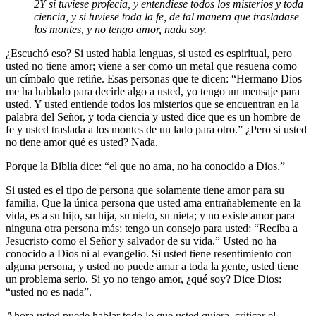
2
Y si tuviese profecía, y entendiese todos los misterios y toda
ciencia, y si tuviese toda la fe, de tal manera que trasladase
los montes, y no tengo amor, nada soy.
¿Escuchó eso? Si usted habla lenguas, si usted es espiritual, pero
usted no tiene amor; viene a ser como un metal que resuena como
un címbalo que retiñe. Esas personas que te dicen: “Hermano Dios
me ha hablado para decirle algo a usted, yo tengo un mensaje para
usted. Y usted entiende todos los misterios que se encuentran en la
palabra del Señor, y toda ciencia y usted dice que es un hombre de
fe y usted traslada a los montes de un lado para otro.” ¿Pero si usted
no tiene amor qué es usted? Nada.
Porque la Biblia dice: “el que no ama, no ha conocido a Dios.”
Si usted es el tipo de persona que solamente tiene amor para su
familia. Que la única persona que usted ama entrañablemente en la
vida, es a su hijo, su hija, su nieto, su nieta; y no existe amor para
ninguna otra persona más; tengo un consejo para usted: “Reciba a
Jesucristo como el Señor y salvador de su vida.” Usted no ha
conocido a Dios ni al evangelio. Si usted tiene resentimiento con
alguna persona, y usted no puede amar a toda la gente, usted tiene
un problema serio. Si yo no tengo amor, ¿qué soy? Dice Dios:
“usted no es nada”.
Ahora usted puede hablar todo lo que usted quiera, criticar el