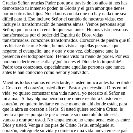
Gracias Señor, gracias Padre porque a través de los años tú nos has
demostrado tu inmenso poder, tu Gloria y el gran amor que tienes
por nosotros tus hijos. Nos damos cuenta que no hay nada que sea
difícil para ti. Eso incluye Señor el cambio de nuestras vidas, eso
incluye la transformación de nuestras almas. Vemos personas aquí
Señor, que no son ni cerca lo que eran antes. Hemos visto personas
transformadas por el poder del Espíritu de Dios, vidas
transformadas, corazones transformados. Corazones de piedra que tú
los hiciste de carne Señor, hemos visto a aquellas personas que
negaron el evangelio, una y otra y otra vez, doblegarse ante la
presencia del todopoderoso. Hemos visto tu mano de poder. Por eso
podemos decir en este día: ¡Qué tú eres el Dios de lo imposible!
Padre toca corazones, especialmente aquellas personas que nunca
antes te han conocido como Señor y Salvador.
Mientras todos oramos en esta tarde, si usted nunca antes ha recibido
a Cristo en el corazón, usted dice: “Pastor yo necesito a Dios en mi
vida, yo quiero comenzar una vida nueva, yo necesito al Señor en
mi alma.” Si hay alguna persona que quiere recibir a Cristo en el
corazón, yo quiero invitarle en este momento ahí donde están, para
que le abra su corazón a Jesús. Si usted quiere recibir a Cristo, le
invito a que se ponga de pie o levante su mano ahí donde está,
vamos a orar por usted. No tenga temor, no tenga pena, esto es entre
Dios y usted. Venga a los pies de Cristo Jesús, entréguele su
corazón, entréguele su vida y comience una vida nueva en este país