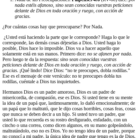
nada estéis afanoso, sino sean conocidas vuestras peticiones
delante de Dios en toda oración y ruego, con acción de
gracias.
¿Por cuántas cosas hay que preocuparse? Por Nada.
¿Usted está haciendo la parte que le corresponde? Haga lo que le
corresponde, las demás cosas déjeselas a Dios. Usted haga lo
posible, Dios hace lo imposible. Dios va a hacer aquello que
solamente está en sus manos. Primero dice:
no se afanen por nada
.
Pero luego te da la respuesta:
sino sean conocidas vuestras
peticiones delante de Dios en toda oración y ruego, con acción de
gracias
. ¡Qué lindo! Dice Dios: “no te preocupes, dobla rodillas.”
Ese es el mensaje de este versículo: no te preocupes dobla tus
rodillas, cuéntale a Dios tus inquietudes.
Hermanos Dios es un padre amoroso, Dios es un padre de
misericordia, de compasión, ese es Dios. Si usted tiene en su mente
la idea de un papá que, lastimosamente, lo dañó emocionalmente; de
un papá que lo maltrató, que le dijo cosas horribles, cosas feas, cosas
que nunca se deben decir a un hijo. Si usted tuvo un padre, que
usted lo que recuerda es su rostro desfigurado, enfadado, con un
cincho o una correa, como dicen algunos, en su mano golpeándolo,
maltratándolo, eso no es Dios. Yo no tengo idea de un padre, porque
no conocí a mi padre, la única idea de padre que tengo es la de Dios.