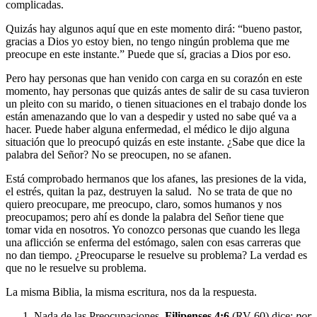
complicadas.
Quizás hay algunos aquí que en este momento dirá: “bueno pastor,
gracias a Dios yo estoy bien, no tengo ningún problema que me
preocupe en este instante.” Puede que sí, gracias a Dios por eso.
Pero hay personas que han venido con carga en su corazón en este
momento, hay personas que quizás antes de salir de su casa tuvieron
un pleito con su marido, o tienen situaciones en el trabajo donde los
están amenazando que lo van a despedir y usted no sabe qué va a
hacer. Puede haber alguna enfermedad, el médico le dijo alguna
situación que lo preocupó quizás en este instante. ¿Sabe que dice la
palabra del Señor? No se preocupen, no se afanen.
Está comprobado hermanos que los afanes, las presiones de la vida,
el estrés, quitan la paz, destruyen la salud. No se trata de que no
quiero preocupare, me preocupo, claro, somos humanos y nos
preocupamos; pero ahí es donde la palabra del Señor tiene que
tomar vida en nosotros. Yo conozco personas que cuando les llega
una aflicción se enferma del estómago, salen con esas carreras que
no dan tiempo. ¿Preocuparse le resuelve su problema? La verdad es
que no le resuelve su problema.
La misma Biblia, la misma escritura, nos da la respuesta.
Nada de las Preocupaciones.
Filipenses 4:6
(RV-60) dice:
por