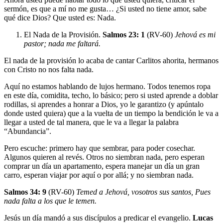
sermón, es que a mí no me gusta… ¿Si usted no tiene amor, sabe
qué dice Dios? Que usted es: Nada.
El Nada de la Provisión.
Salmos 23: 1
(RV-60)
Jehová es mi
pastor; nada me faltará.
El nada de la provisión lo acaba de cantar Carlitos ahorita, hermanos
con Cristo no nos falta nada.
Aquí no estamos hablando de lujos hermano. Todos tenemos ropa
en este día, comidita, techo, lo básico; pero si usted aprende a doblar
rodillas, si aprendes a honrar a Dios, yo le garantizo (y apúntalo
donde usted quiera) que a la vuelta de un tiempo la bendición le va a
llegar a usted de tal manera, que le va a llegar la palabra
“Abundancia”.
Pero escuche: primero hay que sembrar, para poder cosechar.
Algunos quieren al revés. Otros no siembran nada, pero esperan
comprar un día un apartamento, espera manejar un día un gran
carro, esperan viajar por aquí o por allá; y no siembran nada.
Salmos 34: 9
(RV-60)
Temed a Jehová, vosotros sus santos, Pues
nada falta a los que le temen.
Jesús un día mandó a sus discípulos a predicar el evangelio.
Lucas