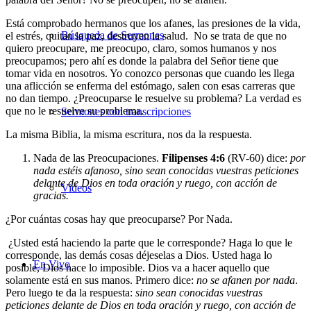
Está comprobado hermanos que los afanes, las presiones de la vida,
Búsqueda de Sermones
el estrés, quitan la paz, destruyen la salud. No se trata de que no
quiero preocupare, me preocupo, claro, somos humanos y nos
preocupamos; pero ahí es donde la palabra del Señor tiene que
tomar vida en nosotros. Yo conozco personas que cuando les llega
una aflicción se enferma del estómago, salen con esas carreras que
no dan tiempo. ¿Preocuparse le resuelve su problema? La verdad es
que no le resuelve su problema.
Sermones con transcripciones
La misma Biblia, la misma escritura, nos da la respuesta.
Nada de las Preocupaciones.
Filipenses 4:6
(RV-60) dice:
por
nada estéis afanoso, sino sean conocidas vuestras peticiones
delante de Dios en toda oración y ruego, con acción de
Videos
gracias.
¿Por cuántas cosas hay que preocuparse? Por Nada.
¿Usted está haciendo la parte que le corresponde? Haga lo que le
corresponde, las demás cosas déjeselas a Dios. Usted haga lo
En Vivo
posible, Dios hace lo imposible. Dios va a hacer aquello que
solamente está en sus manos. Primero dice:
no se afanen por nada
.
Pero luego te da la respuesta:
sino sean conocidas vuestras
peticiones delante de Dios en toda oración y ruego, con acción de