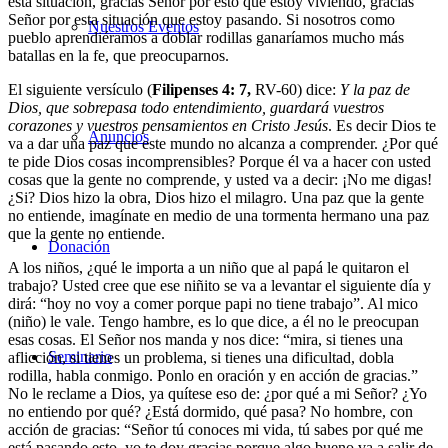
esta situación, gracias Señor por esto que estoy viviendo, gracias
Señor por esta situación que estoy pasando. Si nosotros como
Nuestros Eventos
pueblo aprendiéramos a doblar rodillas ganaríamos mucho más
batallas en la fe, que preocuparnos.
El siguiente versículo (
Filipenses 4: 7,
RV-60) dice:
Y la paz de
Dios, que sobrepasa todo entendimiento, guardará vuestros
corazones y vuestros pensamientos en Cristo Jesús
. Es decir Dios te
Anuncios
va a dar una paz que este mundo no alcanza a comprender. ¿Por qué
te pide Dios cosas incomprensibles? Porque él va a hacer con usted
cosas que la gente no comprende, y usted va a decir: ¡No me digas!
¿Si? Dios hizo la obra, Dios hizo el milagro. Una paz que la gente
no entiende, imagínate en medio de una tormenta hermano una paz
que la gente no entiende.
Donación
A los niños, ¿qué le importa a un niño que al papá le quitaron el
trabajo? Usted cree que ese niñito se va a levantar el siguiente día y
dirá: “hoy no voy a comer porque papi no tiene trabajo”. Al mico
(niño) le vale. Tengo hambre, es lo que dice, a él no le preocupan
esas cosas. El Señor nos manda y nos dice: “mira, si tienes una
Seminario
aflicción, si tienes un problema, si tienes una dificultad, dobla
rodilla, habla conmigo. Ponlo en oración y en acción de gracias.”
No le reclame a Dios, ya quítese eso de: ¿por qué a mi Señor? ¿Yo
no entiendo por qué? ¿Está dormido, qué pasa? No hombre, con
acción de gracias: “Señor tú conoces mi vida, tú sabes por qué me
está pasando esto, yo te doy gracias porque algo bueno va a salir de