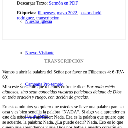
Descargar Texto:
Sermón en PDF
Etiquetas:
filipenses
,
mayo 2022
,
pastor david
rodriguez
,
transcripcion
Nuestra Iglesia
Nuevo Visitante
TRANSCRIPCIÓN
Vamos a abrir la palabra del Señor por favor en Filipenses 4: 6 (RV-
60)
Campaña Pro-templo
Mira este versículo que tenemos enfrente dice:
Por nada estéis
afanosos, sino sean conocidas vuestras peticiones delante de Dios
en toda oración y ruego, con acción de gracias.
En estos minutos yo quiero que ustedes se lleve una palabra para su
casa y es bien sencilla la palabra “NADA”. Si algo va a aprender en
Pastor David
este día usted va a aprender: Nada. Esa es la palabra que quiero que
se acuerde, la palabra: Nada. ¿La puede decir? Nada. Eso es lo que
quiero que aprendamos y que Dios nos hable a nuestro corazón en