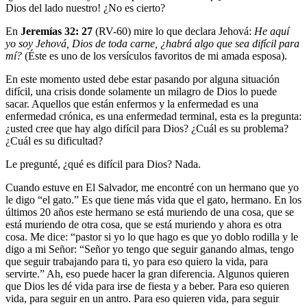
Dios del lado nuestro! ¿No es cierto?
En
Jeremías 32: 27
(RV-60) mire lo que declara Jehová:
He aquí
yo soy Jehová, Dios de toda carne, ¿habrá algo que sea difícil para
mí?
(Éste es uno de los versículos favoritos de mi amada esposa).
En este momento usted debe estar pasando por alguna situación
difícil, una crisis donde solamente un milagro de Dios lo puede
sacar. Aquellos que están enfermos y la enfermedad es una
enfermedad crónica, es una enfermedad terminal, esta es la pregunta:
¿usted cree que hay algo difícil para Dios? ¿Cuál es su problema?
¿Cuál es su dificultad?
Le pregunté, ¿qué es difícil para Dios? Nada.
Cuando estuve en El Salvador, me encontré con un hermano que yo
le digo “el gato.” Es que tiene más vida que el gato, hermano. En los
últimos 20 años este hermano se está muriendo de una cosa, que se
está muriendo de otra cosa, que se está muriendo y ahora es otra
cosa. Me dice: “pastor si yo lo que hago es que yo doblo rodilla y le
digo a mi Señor: “Señor yo tengo que seguir ganando almas, tengo
que seguir trabajando para ti, yo para eso quiero la vida, para
servirte.” Ah, eso puede hacer la gran diferencia. Algunos quieren
que Dios les dé vida para irse de fiesta y a beber. Para eso quieren
vida, para seguir en un antro. Para eso quieren vida, para seguir