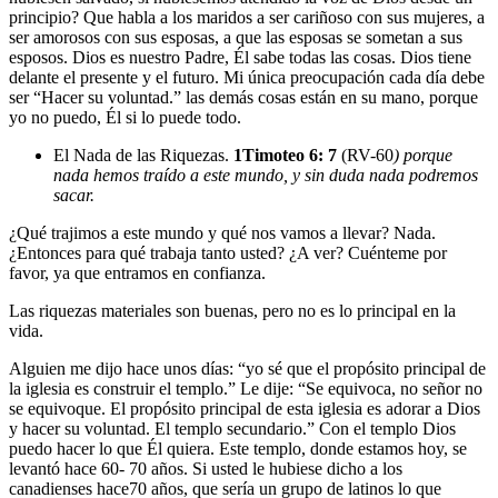
principio? Que habla a los maridos a ser cariñoso con sus mujeres, a
ser amorosos con sus esposas, a que las esposas se sometan a sus
esposos. Dios es nuestro Padre, Él sabe todas las cosas. Dios tiene
delante el presente y el futuro. Mi única preocupación cada día debe
ser “Hacer su voluntad.” las demás cosas están en su mano, porque
yo no puedo, Él si lo puede todo.
El Nada de las Riquezas
.
1Timoteo 6: 7
(RV-60
) porque
nada hemos traído a este mundo, y sin duda nada podremos
sacar.
¿Qué trajimos a este mundo y qué nos vamos a llevar? Nada.
¿Entonces para qué trabaja tanto usted? ¿A ver? Cuénteme por
favor, ya que entramos en confianza.
Las riquezas materiales son buenas, pero no es lo principal en la
vida.
Alguien me dijo hace unos días: “yo sé que el propósito principal de
la iglesia es construir el templo.” Le dije: “Se equivoca, no señor no
se equivoque. El propósito principal de esta iglesia es adorar a Dios
y hacer su voluntad. El templo secundario.” Con el templo Dios
puedo hacer lo que Él quiera. Este templo, donde estamos hoy, se
levantó hace 60- 70 años. Si usted le hubiese dicho a los
canadienses hace70 años, que sería un grupo de latinos lo que