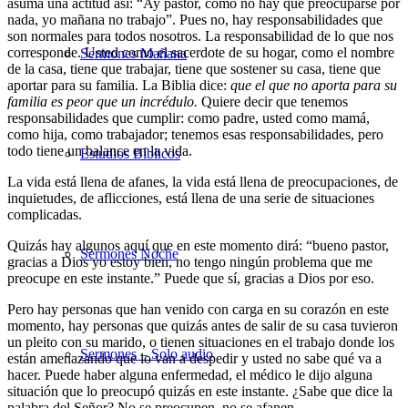
asuma una actitud así: “Ay pastor, como no hay que preocuparse por
nada, yo mañana no trabajo”. Pues no, hay responsabilidades que
son normales para todos nosotros. La responsabilidad de lo que nos
corresponde. Usted como el sacerdote de su hogar, como el nombre
Sermones Mañana
de la casa, tiene que trabajar, tiene que sostener su casa, tiene que
aportar para su familia. La Biblia dice:
que el que no aporta para su
familia es peor que un incrédulo.
Quiere decir que tenemos
responsabilidades que cumplir: como padre, usted como mamá,
como hija, como trabajador; tenemos esas responsabilidades, pero
todo tiene un balance en la vida.
Estudios Bíblicos
La vida está llena de afanes, la vida está llena de preocupaciones, de
inquietudes, de aflicciones, está llena de una serie de situaciones
complicadas.
Quizás hay algunos aquí que en este momento dirá: “bueno pastor,
Sermones Noche
gracias a Dios yo estoy bien, no tengo ningún problema que me
preocupe en este instante.” Puede que sí, gracias a Dios por eso.
Pero hay personas que han venido con carga en su corazón en este
momento, hay personas que quizás antes de salir de su casa tuvieron
un pleito con su marido, o tienen situaciones en el trabajo donde los
Sermones – Solo audio
están amenazando que lo van a despedir y usted no sabe qué va a
hacer. Puede haber alguna enfermedad, el médico le dijo alguna
situación que lo preocupó quizás en este instante. ¿Sabe que dice la
palabra del Señor? No se preocupen, no se afanen.