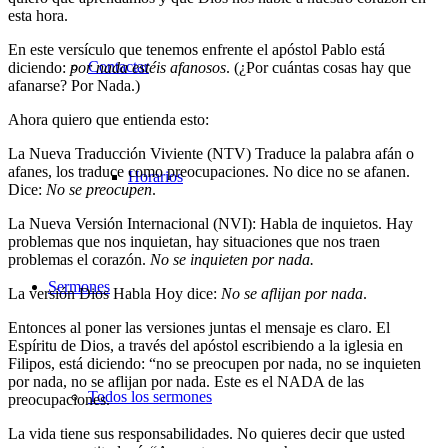
esta hora.
En este versículo que tenemos enfrente el apóstol Pablo está
Contactar
diciendo:
por nada estéis afanosos
. (¿Por cuántas cosas hay que
afanarse? Por Nada.)
Ahora quiero que entienda esto:
La Nueva Traducción Viviente (NTV) Traduce la palabra afán o
afanes, los traduce como preocupaciones. No dice no se afanen.
Horarios
Dice:
No se preocupen
.
La Nueva Versión Internacional (NVI): Habla de inquietos. Hay
problemas que nos inquietan, hay situaciones que nos traen
problemas el corazón.
No se inquieten por nada.
Sermones
La versión Dios Habla Hoy dice:
No se aflijan por nada
.
Entonces al poner las versiones juntas el mensaje es claro. El
Espíritu de Dios, a través del apóstol escribiendo a la iglesia en
Filipos, está diciendo: “no se preocupen por nada, no se inquieten
por nada, no se aflijan por nada. Este es el NADA de las
Todos los sermones
preocupaciones.
La vida tiene sus responsabilidades. No quieres decir que usted