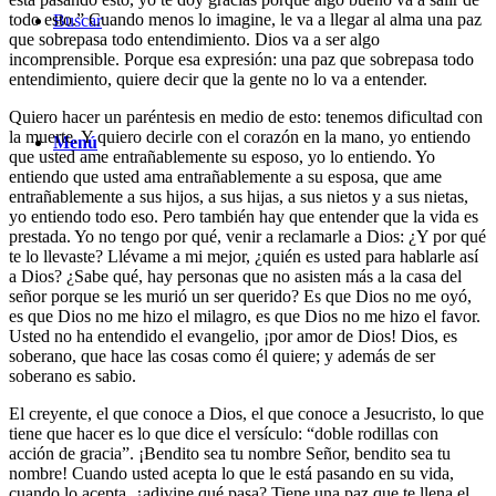
todo esto.” Cuando menos lo imagine, le va a llegar al alma una paz
Buscar
que sobrepasa todo entendimiento. Dios va a ser algo
incomprensible. Porque esa expresión: una paz que sobrepasa todo
entendimiento, quiere decir que la gente no lo va a entender.
Quiero hacer un paréntesis en medio de esto: tenemos dificultad con
la muerte. Y quiero decirle con el corazón en la mano, yo entiendo
Menú
que usted ame entrañablemente su esposo, yo lo entiendo. Yo
entiendo que usted ama entrañablemente a su esposa, que ame
entrañablemente a sus hijos, a sus hijas, a sus nietos y a sus nietas,
yo entiendo todo eso. Pero también hay que entender que la vida es
prestada. Yo no tengo por qué, venir a reclamarle a Dios: ¿Y por qué
te lo llevaste? Llévame a mi mejor, ¿quién es usted para hablarle así
a Dios? ¿Sabe qué, hay personas que no asisten más a la casa del
señor porque se les murió un ser querido? Es que Dios no me oyó,
es que Dios no me hizo el milagro, es que Dios no me hizo el favor.
Usted no ha entendido el evangelio, ¡por amor de Dios! Dios, es
soberano, que hace las cosas como él quiere; y además de ser
soberano es sabio.
El creyente, el que conoce a Dios, el que conoce a Jesucristo, lo que
tiene que hacer es lo que dice el versículo: “doble rodillas con
acción de gracia”. ¡Bendito sea tu nombre Señor, bendito sea tu
nombre! Cuando usted acepta lo que le está pasando en su vida,
cuando lo acepta, ¿adivine qué pasa? Tiene una paz que te llena el