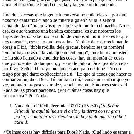
alma, el corazón, te inunda tu vida; y la gente no lo entiende.
Una de las cosas que la gente inconversa no entiende es, ¿por qué
nosotros cantamos cuando se muere alguien? Mira la señora
cantando, la señora quizás quería que se le muriera el marido. No es
eso, es que tenemos una bendita esperanza, es que nosotros los
Hijos del Señor sabemos para dónde vamos al morir. Eso es lo que
nos consuela, eso es lo que nos anima. Ya deje de estar reclamando
cosas a Dios, “doble rodilla, dele gracias, bendito sea tu nombre!
“Señor hay cosas en la vida que no entiendo”; mire hermano usted
no ha sido llamado a entender las cosas, hay un montón de cosas
que yo no entiendo tampoco; y yo no le pido a Dios: ¡explícamelas
por favor Señor! Un rayo me puede caer, para decirme: “Yo no
tengo por qué darte explicaciones a ti.” Lo que tú tienes que hacer es
confiar en mí, dice Dios. Tú confía en mí, tienes que confiar que yo
voy guiando tus pasos, simple y sencillamente. Entonces este es el
Nada de las preocupaciones
. ¿Por cuántas cosas hay que
preocuparse? Por Nada.
Nada de lo Difícil.
Jeremías 32:17
(RV-60)
¡Oh Señor
Jehová! he aquí tú hiciste el cielo y la tierra con tu gran
poder, y con tu brazo extendido, ni hay nada que sea difícil
para ti;
¿Cuántas cosas hay difíciles para Dios? Nada. ¡Qué lindo es tener a