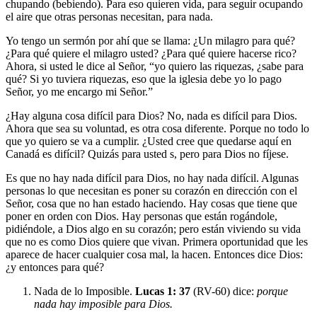
chupando (bebiendo). Para eso quieren vida, para seguir ocupando
el aire que otras personas necesitan, para nada.
Yo tengo un sermón por ahí que se llama: ¿Un milagro para qué?
¿Para qué quiere el milagro usted? ¿Para qué quiere hacerse rico?
Ahora, si usted le dice al Señor, “yo quiero las riquezas, ¿sabe para
qué? Si yo tuviera riquezas, eso que la iglesia debe yo lo pago
Señor, yo me encargo mi Señor.”
¿Hay alguna cosa difícil para Dios? No, nada es difícil para Dios.
Ahora que sea su voluntad, es otra cosa diferente. Porque no todo lo
que yo quiero se va a cumplir. ¿Usted cree que quedarse aquí en
Canadá es difícil? Quizás para usted s, pero para Dios no fíjese.
Es que no hay nada difícil para Dios, no hay nada difícil. Algunas
personas lo que necesitan es poner su corazón en dirección con el
Señor, cosa que no han estado haciendo. Hay cosas que tiene que
poner en orden con Dios. Hay personas que están rogándole,
pidiéndole, a Dios algo en su corazón; pero están viviendo su vida
que no es como Dios quiere que vivan. Primera oportunidad que les
aparece de hacer cualquier cosa mal, la hacen. Entonces dice Dios:
¿y entonces para qué?
Nada de lo Imposible
.
Lucas 1: 37
(RV-60) dice:
porque
nada hay imposible para Dios.