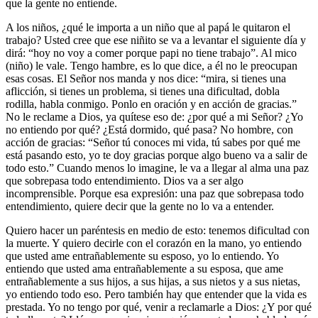
que la gente no entiende.
A los niños, ¿qué le importa a un niño que al papá le quitaron el
trabajo? Usted cree que ese niñito se va a levantar el siguiente día y
dirá: “hoy no voy a comer porque papi no tiene trabajo”. Al mico
(niño) le vale. Tengo hambre, es lo que dice, a él no le preocupan
esas cosas. El Señor nos manda y nos dice: “mira, si tienes una
aflicción, si tienes un problema, si tienes una dificultad, dobla
rodilla, habla conmigo. Ponlo en oración y en acción de gracias.”
No le reclame a Dios, ya quítese eso de: ¿por qué a mi Señor? ¿Yo
no entiendo por qué? ¿Está dormido, qué pasa? No hombre, con
acción de gracias: “Señor tú conoces mi vida, tú sabes por qué me
está pasando esto, yo te doy gracias porque algo bueno va a salir de
todo esto.” Cuando menos lo imagine, le va a llegar al alma una paz
que sobrepasa todo entendimiento. Dios va a ser algo
incomprensible. Porque esa expresión: una paz que sobrepasa todo
entendimiento, quiere decir que la gente no lo va a entender.
Quiero hacer un paréntesis en medio de esto: tenemos dificultad con
la muerte. Y quiero decirle con el corazón en la mano, yo entiendo
que usted ame entrañablemente su esposo, yo lo entiendo. Yo
entiendo que usted ama entrañablemente a su esposa, que ame
entrañablemente a sus hijos, a sus hijas, a sus nietos y a sus nietas,
yo entiendo todo eso. Pero también hay que entender que la vida es
prestada. Yo no tengo por qué, venir a reclamarle a Dios: ¿Y por qué