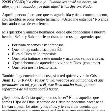
22:35
(RV-60)
Y a ellos dijo: Cuando los envié sin bolsa, sin
alforja, y sin calzado, ¿os faltó algo? Ellos dijeron: Nada.
Aquella persona hermano que es agradecida y tiene contentamiento,
con frijolitos se pone alegre hermano. ¿Usted me entiende? No anda
buscando cosas de excelencia.
Mis queridos y amados hermanos, desde que conocemos a nuestro
bendito Señor y Salvador Jesucristo, tenemos que aprender que:
Por nada debemos estar afanosos.
Que no hay nada difícil para Él.
Él es el Dios de lo imposible.
Que nada trajimos a este mundo y nada nos vamos a llevar.
Que debemos de aprender a vivir para Dios. (con amor)
Que nada nos ha hecho falta.
También hay entender una cosa, si usted quiere vivir sin Cristo,
Juan 15: 5
(RV-60)
Yo soy la vid, vosotros los pámpanos; el que
permanece en mí, y yo en él, éste lleva mucho fruto; porque
separados de mí nada podéis hacer
.
¿Separados de Cristo qué podemos hacer? Nada, aquellos que
somos Hijos de Dios, separado de Cristo no podemos hacer nada.
Le van a pasar los años, y los años, y te vas a dar cuenta; que
conforme pasa el tiempo usted está en la misma posición en la que