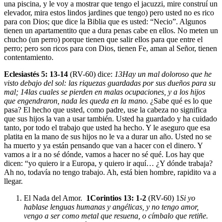
una piscina, y le voy a mostrar que tengo el jacuzzi, mire construí un
elevador, mira estos lindos jardines que tengo) pero usted no es rico
para con Dios; que dice la Biblia que es usted: “Necio”. Algunos
tienen un apartamentito que a dura penas cabe en ellos. No meten un
chucho (un perro) porque tienen que salir ellos para que entre el
perro; pero son ricos para con Dios, tienen Fe, aman al Señor, tienen
contentamiento.
Eclesiastés 5: 13-14
(RV-60) dice:
13
Hay un mal doloroso que he
visto debajo del sol: las riquezas guardadas por sus dueños para su
mal;
14
las cuales se pierden en malas ocupaciones, y a los hijos
que engendraron, nada les queda en la mano.
¿Sabe qué es lo que
pasa? El hecho que usted, como padre, use la cabeza no significa
que sus hijos la van a usar también. Usted ha guardado y ha cuidado
tanto, por todo el trabajo que usted ha hecho. Y le aseguro que esa
platita en la mano de sus hijos no le va a durar un año. Usted no se
ha muerto y ya están pensando que van a hacer con el dinero. Y
vamos a ir a no sé dónde, vamos a hacer no sé qué. Los hay que
dicen: “yo quiero ir a Europa, y quiero ir aquí… ¿Y dónde trabaja?
Ah no, todavía no tengo trabajo. Ah, está bien hombre, rapidito va a
llegar.
El Nada del Amor
.
1Corintios 13: 1-2
(RV-60)
1
Si yo
hablase lenguas humanas y angélicas, y no tengo amor,
vengo a ser como metal que resuena, o címbalo que retiñe.