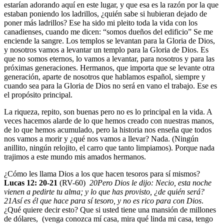
estarían adorando aquí en este lugar, y que esa es la razón por la que
estaban poniendo los ladrillos, ¿quién sabe si hubieran dejado de
poner más ladrillos? Ese ha sido mi pleito toda la vida con los
canadienses, cuando me dicen: “somos dueños del edificio” Se me
enciende la sangre. Los templos se levantan para la Gloria de Dios,
y nosotros vamos a levantar un templo para la Gloria de Dios. Es
que no somos eternos, lo vamos a levantar, para nosotros y para las
próximas generaciones. Hermanos, que importa que se levante otra
generación, aparte de nosotros que hablamos español, siempre y
cuando sea para la Gloria de Dios no será en vano el trabajo. Ese es
el propósito principal.
La riqueza, repito, son buenas pero no es lo principal en la vida. A
veces hacemos alarde de lo que hemos creado con nuestras manos,
de lo que hemos acumulado, pero la historia nos enseña que todos
nos vamos a morir y ¿qué nos vamos a llevar? Nada. (Ningún
anillito, ningún relojito, el carro que tanto limpiamos). Porque nada
trajimos a este mundo mis amados hermanos.
¿Cómo les llama Dios a los que hacen tesoros para sí mismos?
Lucas 12: 20-21
(RV-60)
20
Pero Dios le dijo: Necio, esta noche
vienen a pedirte tu alma; y lo que has provisto, ¿de quién será?
21
Así es él que hace para sí tesoro, y no es rico para con Dios
.
¿Qué quiere decir esto? Que si usted tiene una mansión de millones
de dólares, (venga conozca mí casa, mira qué linda mi casa, tengo