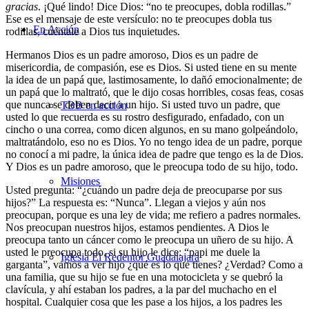
gracias
. ¡Qué lindo! Dice Dios: “no te preocupes, dobla rodillas.”
Ese es el mensaje de este versículo: no te preocupes dobla tus
En Acción
rodillas, cuéntale a Dios tus inquietudes.
Hermanos Dios es un padre amoroso, Dios es un padre de
misericordia, de compasión, ese es Dios. Si usted tiene en su mente
la idea de un papá que, lastimosamente, lo dañó emocionalmente; de
un papá que lo maltrató, que le dijo cosas horribles, cosas feas, cosas
que nunca se deben decir a un hijo. Si usted tuvo un padre, que
TBB en acción
usted lo que recuerda es su rostro desfigurado, enfadado, con un
cincho o una correa, como dicen algunos, en su mano golpeándolo,
maltratándolo, eso no es Dios. Yo no tengo idea de un padre, porque
no conocí a mi padre, la única idea de padre que tengo es la de Dios.
Y Dios es un padre amoroso, que le preocupa todo de su hijo, todo.
Misiones
Usted pregunta: “¿cuándo un padre deja de preocuparse por sus
hijos?” La respuesta es: “Nunca”. Llegan a viejos y aún nos
preocupan, porque es una ley de vida; me refiero a padres normales.
Nos preocupan nuestros hijos, estamos pendientes. A Dios le
preocupa tanto un cáncer como le preocupa un uñero de su hijo. A
usted le preocupa todo, si su hijo le dice: “papi me duele la
Iglesia El Redentor Guadalajara
garganta”, vamos a ver hijo ¿qué es lo que tienes? ¿Verdad? Como a
una familia, que su hijo se fue en una motocicleta y se quebró la
clavícula, y ahí estaban los padres, a la par del muchacho en el
hospital. Cualquier cosa que les pase a los hijos, a los padres les