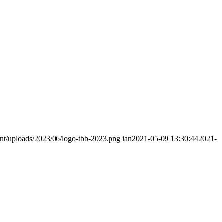
nt/uploads/2023/06/logo-tbb-2023.png
ian
2021-05-09 13:30:44
2021-