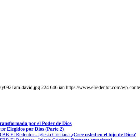
may0921am-david.jpg
224
646
ian
https://www.elredentor.com/wp-conte
Transformada por el Poder de Dios
Elegidos por Dios (Parte 2)
¿Cree usted en el hijo de Dios?