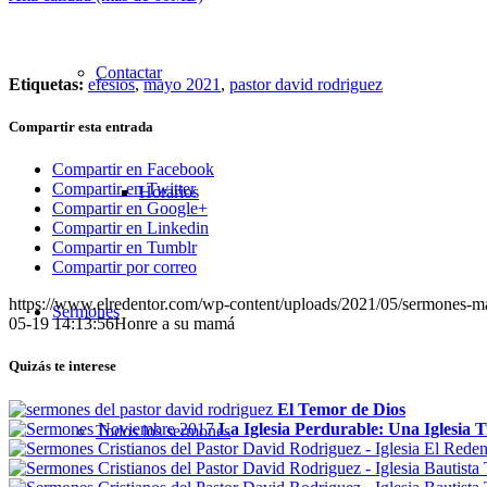
Contactar
Etiquetas:
efesios
,
mayo 2021
,
pastor david rodriguez
Compartir esta entrada
Compartir en Facebook
Compartir en Twitter
Horarios
Compartir en Google+
Compartir en Linkedin
Compartir en Tumblr
Compartir por correo
https://www.elredentor.com/wp-content/uploads/2021/05/sermones-
Sermones
05-19 14:13:56
Honre a su mamá
Quizás te interese
El Temor de Dios
La Iglesia Perdurable: Una Iglesia 
Todos los sermones