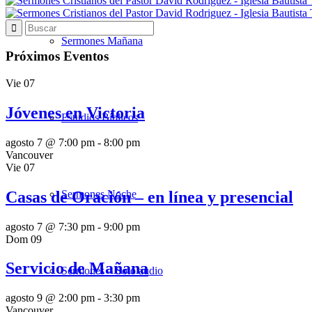
Sermones Mañana
Próximos Eventos
Vie
07
Jóvenes en Victoria
Estudios Bíblicos
agosto 7 @ 7:00 pm
-
8:00 pm
Vancouver
Vie
07
Casas de Oración – en línea y presencial
Sermones Noche
agosto 7 @ 7:30 pm
-
9:00 pm
Dom
09
Servicio de Mañana
Sermones – Solo audio
agosto 9 @ 2:00 pm
-
3:30 pm
Vancouver