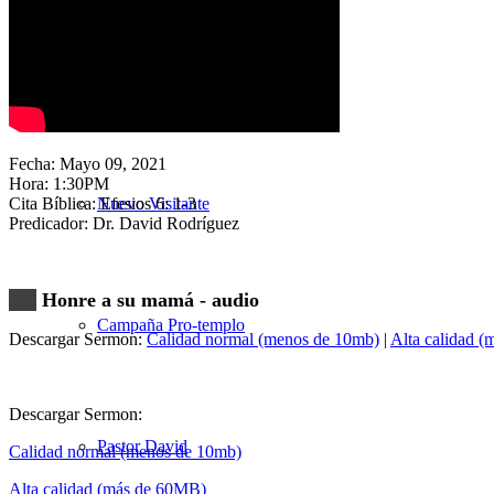
Nuestra Iglesia
Fecha: Mayo 09, 2021
Hora: 1:30PM
Cita Bíblica: Efesios 6: 1-3
Nuevo Visitante
Predicador: Dr. David Rodríguez
Honre a su mamá - audio
Campaña Pro-templo
Descargar Sermon:
Calidad normal (menos de 10mb)
|
Alta calidad 
Descargar Sermon:
Pastor David
Calidad normal (menos de 10mb)
Alta calidad (más de 60MB)