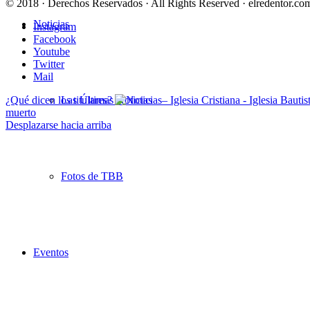
© 2018 · Derechos Reservados · All Rights Reserved · elredentor.com
Noticias
Instagram
Facebook
Youtube
Twitter
Mail
¿Qué dicen los titulares?
Las Últimas Noticias
muerto
Desplazarse hacia arriba
Fotos de TBB
Eventos