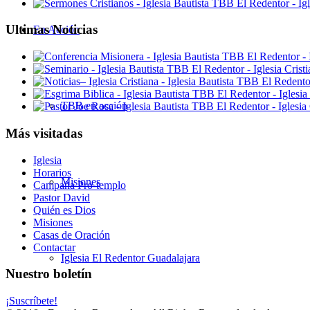
Ultimas Noticias
En Acción
TBB en acción
Más visitadas
Iglesia
Horarios
Misiones
Campaña Pro-templo
Pastor David
Quién es Dios
Misiones
Casas de Oración
Contactar
Iglesia El Redentor Guadalajara
Nuestro boletín
¡Suscríbete!