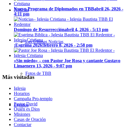
Nuevo Programa de Diplomados en TBB
abril 26, 2026 -
Noticias
4:11 pm
Domingo de Resurrección
abril 4, 2026 - 5:13 pm
Las Últimas Noticias
¡Esgrima 2026!
febrero 8, 2026 - 2:58 pm
«Sin miedo» – con Pastor Joe Rosa y cantante Gustavo
Lima
enero 13, 2026 - 9:07 pm
Fotos de TBB
Más visitadas
Iglesia
Horarios
Campaña Pro-templo
Pastor David
Eventos
Quién es Dios
Misiones
Casas de Oración
Contactar