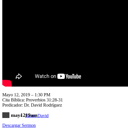
Nuestra Iglesia
Nuevo Visitante
Campaña Pro-templo
Mayo 12, 2019 – 1:30 PM
Cita Bíblica: Proverbios 31:28-31
Predicador: Dr. David Rodríguez
may1219am
Pastor David
Descargar Sermon