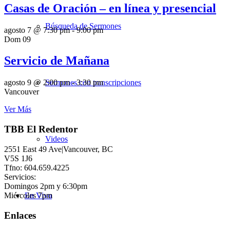
Casas de Oración – en línea y presencial
Búsqueda de Sermones
agosto 7 @ 7:30 pm
-
9:00 pm
Dom
09
Servicio de Mañana
Sermones con transcripciones
agosto 9 @ 2:00 pm
-
3:30 pm
Vancouver
Ver Más
TBB El Redentor
Videos
2551 East 49 Ave|Vancouver, BC
V5S 1J6
Tfno: 604.659.4225
Servicios:
Domingos 2pm y 6:30pm
Miércoles 7pm
En Vivo
Enlaces