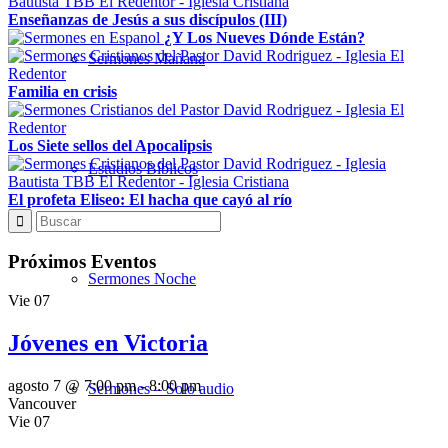
Enseñanzas de Jesús a sus discípulos (III)
¿Y Los Nueves Dónde Están?
Sermones Mañana
Familia en crisis
Los Siete sellos del Apocalipsis
Estudios Bíblicos
El profeta Eliseo: El hacha que cayó al río
Próximos Eventos
Sermones Noche
Vie
07
Jóvenes en Victoria
agosto 7 @ 7:00 pm
-
8:00 pm
Sermones – Solo audio
Vancouver
Vie
07