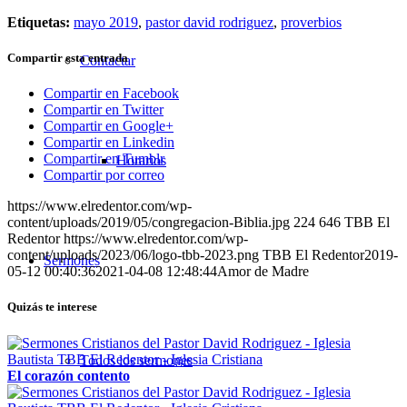
Etiquetas:
mayo 2019
,
pastor david rodriguez
,
proverbios
Compartir esta entrada
Contactar
Compartir en Facebook
Compartir en Twitter
Compartir en Google+
Compartir en Linkedin
Compartir en Tumblr
Horarios
Compartir por correo
https://www.elredentor.com/wp-
content/uploads/2019/05/congregacion-Biblia.jpg
224
646
TBB El
Redentor
https://www.elredentor.com/wp-
content/uploads/2023/06/logo-tbb-2023.png
TBB El Redentor
2019-
Sermones
05-12 00:40:36
2021-04-08 12:48:44
Amor de Madre
Quizás te interese
Todos los sermones
El corazón contento