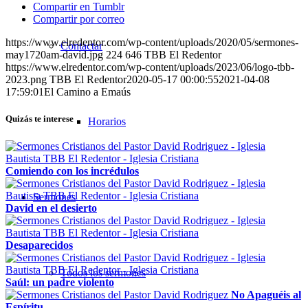
Compartir en Tumblr
Compartir por correo
https://www.elredentor.com/wp-content/uploads/2020/05/sermones-
Contactar
may1720am-david.jpg
224
646
TBB El Redentor
https://www.elredentor.com/wp-content/uploads/2023/06/logo-tbb-
2023.png
TBB El Redentor
2020-05-17 00:00:55
2021-04-08
17:59:01
El Camino a Emaús
Quizás te interese
Horarios
Comiendo con los incrédulos
Sermones
David en el desierto
Desaparecidos
Todos los sermones
Saúl: un padre violento
No Apaguéis al
Espíritu