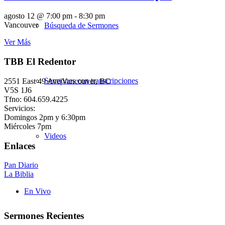
agosto 12 @ 7:00 pm
-
8:30 pm
Vancouver
Búsqueda de Sermones
Ver Más
TBB El Redentor
Sermones con transcripciones
2551 East 49 Ave|Vancouver, BC
V5S 1J6
Tfno: 604.659.4225
Servicios:
Domingos 2pm y 6:30pm
Miércoles 7pm
Videos
Enlaces
Pan Diario
La Biblia
En Vivo
Sermones Recientes