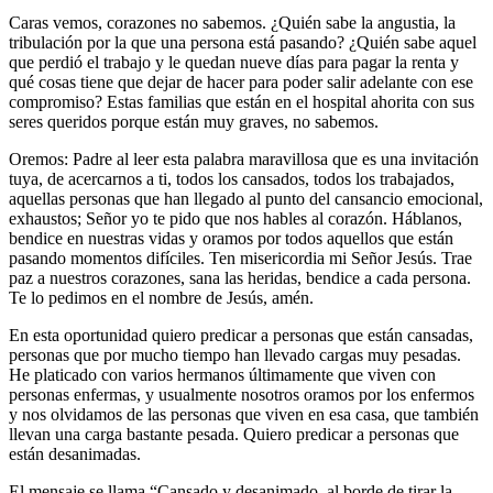
Caras vemos, corazones no sabemos. ¿Quién sabe la angustia, la
tribulación por la que una persona está pasando? ¿Quién sabe aquel
que perdió el trabajo y le quedan nueve días para pagar la renta y
qué cosas tiene que dejar de hacer para poder salir adelante con ese
compromiso? Estas familias que están en el hospital ahorita con sus
seres queridos porque están muy graves, no sabemos.
Oremos: Padre al leer esta palabra maravillosa que es una invitación
tuya, de acercarnos a ti, todos los cansados, todos los trabajados,
aquellas personas que han llegado al punto del cansancio emocional,
exhaustos; Señor yo te pido que nos hables al corazón. Háblanos,
bendice en nuestras vidas y oramos por todos aquellos que están
pasando momentos difíciles. Ten misericordia mi Señor Jesús. Trae
paz a nuestros corazones, sana las heridas, bendice a cada persona.
Te lo pedimos en el nombre de Jesús, amén.
En esta oportunidad quiero predicar a personas que están cansadas,
personas que por mucho tiempo han llevado cargas muy pesadas.
He platicado con varios hermanos últimamente que viven con
personas enfermas, y usualmente nosotros oramos por los enfermos
y nos olvidamos de las personas que viven en esa casa, que también
llevan una carga bastante pesada. Quiero predicar a personas que
están desanimadas.
El mensaje se llama
“Cansado y desanimado, al borde de tirar la