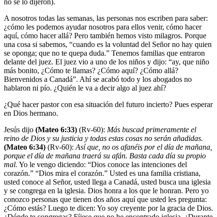
no se lo dijeron).
A nosotros todas las semanas, las personas nos escriben para saber:
¿cómo les podemos ayudar nosotros para ellos venir, cómo hacer
aquí, cómo hacer allá? Pero también hemos visto milagros. Porque
una cosa si sabemos, “cuando es la voluntad del Señor no hay quien
se oponga; que no te quepa duda.” Tenemos familias que entraron
delante del juez. El juez vio a uno de los niños y dijo: “ay, que niño
más bonito, ¿Cómo te llamas? ¿Cómo aquí? ¿Cómo allá?
Bienvenidos a Canadá”. Ahí se acabó todo y los abogados no
hablaron ni pío. ¿Quién le va a decir algo al juez ahí?
¿Qué hacer pastor con esa situación del futuro incierto? Pues esperar
en Dios hermano.
Jesús dijo
(Mateo 6:33)
(Rv-60):
Más buscad primeramente el
reino de Dios y su justicia y todas estas cosas no serán añadidas.
(Mateo 6:34)
(Rv-60):
Así que, no os afanéis por el día de mañana,
porque el día de mañana traerá su afán. Basta cada día su propio
mal.
Yo le vengo diciendo: “Dios conoce las intenciones del
corazón.” “Dios mira el corazón.” Usted es una familia cristiana,
usted conoce al Señor, usted llega a Canadá, usted busca una iglesia
y se congrega en la iglesia. Dios honra a los que le honran. Pero yo
conozco personas que tienen dos años aquí que usted les pregunta:
¿Cómo estás? Luego te dicen: Yo soy creyente por la gracia de Dios.
¿Dónde te congregas? Fíjese que no he encontrado iglesia. ¿Durante