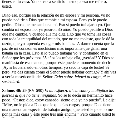
tienes en tu casa. Ya no vas a sentir lo mismo, a eso me refiero,
usted.
Digo eso, porque en la relación de mi esposa y mi persona, yo no
puedo pedirle a Dios que cambie a mi esposa. Pero yo le puedo
pedir a Dios que me cambie a mí. Eso sí puedo trabajarlo yo. Que
cambia mi esposa no, ya pasaron 35 años. Yo puedo pedirle a Dios
que me cambie, y cuando ella me diga algo que yo tome las cosas
con toda la tranquilidad del mundo, que no me moleste, que le dé la
razón, que yo aprenda escoger mis batallas. A darme cuenta que la
paz de mi corazón es muchísimo más importante que ganar una
batalla en la casa. Esto si lo puedo trabajar yo, y confiando en el
Señor que los próximos 35 años los trabaje ella, ¿verdad? Y Dios se
manifiesta de esa manera, porque éste puede el momento de decir:
¡Ay si hubiera sido en otros tiempos, yo saco la caja de lustre! Sí
pero, ¿te das cuenta como el Señor puede trabajar contigo? Y ahí vas
a ver la misericordia del Señor.
Echa sobre Jehová tu carga, él te
sustentará
.
Salmos 40: 29
(RV-690)
El da esfuerzo al cansado y multiplica las
fuerzas al que no tiene ningunas
. Yo se lo decía un hermanito hace
poco. “Pastor, dice, estoy cansado, siento que ya no puedo”. Le dije:
“Mire, no le pida a Dios que le quite las cargas, porque Dios tiene
una manera tan especial de trabajar amigo, que usted le pide no me
ponga más cajas y éste pone tres más encima.” Pero cuando usted le