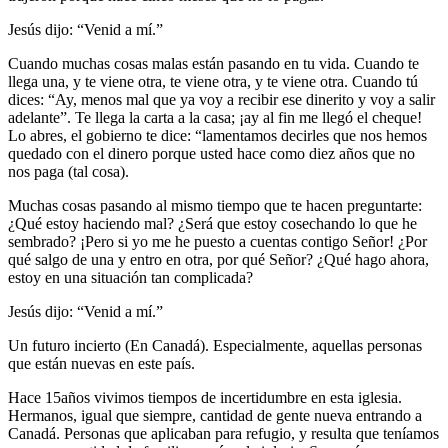
Jesús dijo: “Venid a mí.”
Cuando muchas cosas malas están pasando en tu vida
. Cuando te
llega una, y te viene otra, te viene otra, y te viene otra. Cuando tú
dices: “Ay, menos mal que ya voy a recibir ese dinerito y voy a salir
adelante”. Te llega la carta a la casa; ¡ay al fin me llegó el cheque!
Lo abres, el gobierno te dice: “lamentamos decirles que nos hemos
quedado con el dinero porque usted hace como diez años que no
nos paga (tal cosa).
Muchas cosas pasando al mismo tiempo que te hacen preguntarte:
¿Qué estoy haciendo mal? ¿Será que estoy cosechando lo que he
sembrado? ¡Pero si yo me he puesto a cuentas contigo Señor! ¿Por
qué salgo de una y entro en otra, por qué Señor? ¿Qué hago ahora,
estoy en una situación tan complicada?
Jesús dijo: “Venid a mí.”
Un futuro incierto (En Canadá)
. Especialmente, aquellas personas
que están nuevas en este país.
Hace 15años vivimos tiempos de incertidumbre en esta iglesia.
Hermanos, igual que siempre, cantidad de gente nueva entrando a
Canadá. Personas que aplicaban para refugio, y resulta que teníamos