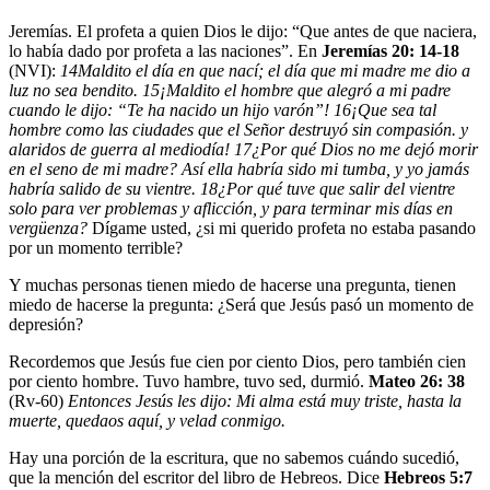
Jeremías
. El profeta a quien Dios le dijo: “Que antes de que naciera,
lo había dado por profeta a las naciones”. En
Jeremías 20: 14-18
(NVI):
14
Maldito el día en que nací; el día que mi madre me dio a
luz no sea bendito.
15
¡Maldito el hombre que alegró a mi padre
cuando le dijo: “Te ha nacido un hijo varón”!
16
¡Que sea tal
hombre como las ciudades que el Señor destruyó sin compasión. y
alaridos de guerra al mediodía!
17
¿Por qué Dios no me dejó morir
en el seno de mi madre? Así ella habría sido mi tumba, y yo jamás
habría salido de su vientre.
18
¿Por qué tuve que salir del vientre
solo para ver problemas y aflicción, y para terminar mis días en
vergüenza?
Dígame usted, ¿si mi querido profeta no estaba pasando
por un momento terrible?
Y muchas personas tienen miedo de hacerse una pregunta, tienen
miedo de hacerse la pregunta: ¿Será que Jesús pasó un momento de
depresión?
Recordemos que Jesús fue cien por ciento Dios, pero también cien
por ciento hombre. Tuvo hambre, tuvo sed, durmió.
Mateo 26: 38
(Rv-60)
Entonces Jesús les dijo: Mi alma está muy triste, hasta la
muerte, quedaos aquí, y velad conmigo.
Hay una porción de la escritura, que no sabemos cuándo sucedió,
que la mención del escritor del libro de Hebreos. Dice
Hebreos 5:7