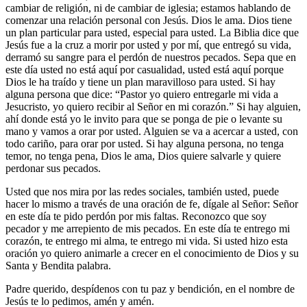
cambiar de religión, ni de cambiar de iglesia; estamos hablando de
comenzar una relación personal con Jesús. Dios le ama. Dios tiene
un plan particular para usted, especial para usted. La Biblia dice que
Jesús fue a la cruz a morir por usted y por mí, que entregó su vida,
derramó su sangre para el perdón de nuestros pecados. Sepa que en
este día usted no está aquí por casualidad, usted está aquí porque
Dios le ha traído y tiene un plan maravilloso para usted. Si hay
alguna persona que dice: “Pastor yo quiero entregarle mi vida a
Jesucristo, yo quiero recibir al Señor en mi corazón.” Si hay alguien,
ahí donde está yo le invito para que se ponga de pie o levante su
mano y vamos a orar por usted. Alguien se va a acercar a usted, con
todo cariño, para orar por usted. Si hay alguna persona, no tenga
temor, no tenga pena, Dios le ama, Dios quiere salvarle y quiere
perdonar sus pecados.
Usted que nos mira por las redes sociales, también usted, puede
hacer lo mismo a través de una oración de fe, dígale al Señor: Señor
en este día te pido perdón por mis faltas. Reconozco que soy
pecador y me arrepiento de mis pecados. En este día te entrego mi
corazón, te entrego mi alma, te entrego mi vida. Si usted hizo esta
oración yo quiero animarle a crecer en el conocimiento de Dios y su
Santa y Bendita palabra.
Padre querido, despídenos con tu paz y bendición, en el nombre de
Jesús te lo pedimos, amén y amén.