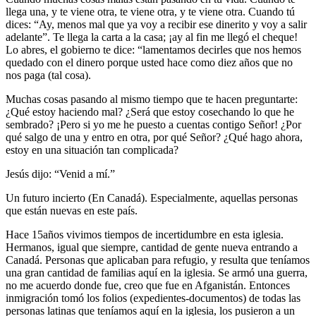
llega una, y te viene otra, te viene otra, y te viene otra. Cuando tú
dices: “Ay, menos mal que ya voy a recibir ese dinerito y voy a salir
adelante”. Te llega la carta a la casa; ¡ay al fin me llegó el cheque!
Lo abres, el gobierno te dice: “lamentamos decirles que nos hemos
quedado con el dinero porque usted hace como diez años que no
nos paga (tal cosa).
Muchas cosas pasando al mismo tiempo que te hacen preguntarte:
¿Qué estoy haciendo mal? ¿Será que estoy cosechando lo que he
sembrado? ¡Pero si yo me he puesto a cuentas contigo Señor! ¿Por
qué salgo de una y entro en otra, por qué Señor? ¿Qué hago ahora,
estoy en una situación tan complicada?
Jesús dijo: “Venid a mí.”
Un futuro incierto (En Canadá)
. Especialmente, aquellas personas
que están nuevas en este país.
Hace 15años vivimos tiempos de incertidumbre en esta iglesia.
Hermanos, igual que siempre, cantidad de gente nueva entrando a
Canadá. Personas que aplicaban para refugio, y resulta que teníamos
una gran cantidad de familias aquí en la iglesia. Se armó una guerra,
no me acuerdo donde fue, creo que fue en Afganistán. Entonces
inmigración tomó los folios (expedientes-documentos) de todas las
personas latinas que teníamos aquí en la iglesia, los pusieron a un