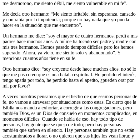
me desmorono, me siento débil, me siento vulnerable en mi fe”.
Me decía otro hermano: “Me siento irritable, sin esperanza, cansado
y con rabia por la impotencia; porque no hay nada que yo pueda
hacer en la situación que me encuentro”.
Un hermano me dice: “soy el mayor de cuatro hermanos, perdí a mis
padres hace muchos años. A mí me ha tocado ser padre y madre con
mis tres hermanos. Hemos pasado tiempos difíciles pero los hemos
superado. Ahora, ya viejo, me siento solo y abandonado”. Y
menciona cuantos años tiene en su fe.
Otro hermano dice: “soy creyente desde hace muchos años, no sé lo
que me pasa creo que es una batalla espiritual. He perdido el interés,
tengo apatía por todo, he perdido hasta el apetito, ¿pueden orar por
mí, por favor?
A veces nosotros pensamos que el hecho de que seamos personas de
fe, no vamos a atravesar por situaciones como estas. Es cierto que la
Biblia nos manda a exhortar, a corregir a las congregaciones, pero
también Dios, es un Dios de consuelo en momentos complicados, en
momentos difíciles. Cuando se habla de eso, hay todo tipo de
personas, hay gente que se queja de todo; pero hay personas
también que sufren en silencio. Hay personas también que no están
acostumbrados a llorar, o no quieren que sus hijos los vean llorar, y