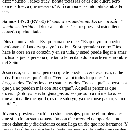
dice: “bueno, ¿sabes qué?, ponga todas las cajas que quiera pero
dame la fuerza que necesito.” Ahí cambia el asunto, ahí cambia la
cosa.
Salmos 147: 3
(RV-60)
El sana a los quebrantados de corazón, Y
venda sus heridas
. Dios sana, ahí está su respuesta si usted tiene su
corazón quebrantado.
Dios da nueva vida. Esa persona que dice: “Es que yo no puedo
perdonar a fulano, es que yo lo odio.” Se sorprenderá como Dios
hace la obra en su corazón y en su vida, y usted puede llegar a amar
incluso aquella persona que tanto le ha dañado, amarle en el nombre
del Señor.
Jesucristo, es la única persona que te puede hacer descansar, nadie
más. Por eso es que él dijo: “Venir a mí todos lo que están
desgastados. Todos los que están cansados. Todas aquellas personas
que ya no pueden más con sus cargas”. Aquellas personas que
dicen: “¡Solo yo le echo gana pastor, es que solo a mí me toca, es
que a mí nadie me ayuda, es que solo yo, ya me cansé pastor, ya me
harté!” ,
Jóvenes, presten atención a estos mensajes, porque el problema es
que si no le prestamos atención con el correr del tiempo, de tanto
irnos dañando y diciéndonos cosas; llega un día que nos hartamos. Y
repito, las últimas décadas la gente prefiere tirar la toalla que resolver