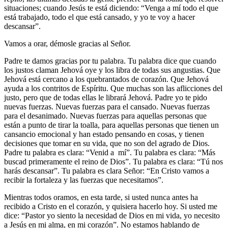
situaciones; cuando Jesús te está diciendo: “Venga a mí todo el que
está trabajado, todo el que está cansado, y yo te voy a hacer
descansar”.
Vamos a orar, démosle gracias al Señor.
Padre te damos gracias por tu palabra. Tu palabra dice que cuando
los justos claman Jehová oye y los libra de todas sus angustias. Que
Jehová está cercano a los quebrantados de corazón. Que Jehová
ayuda a los contritos de Espíritu. Que muchas son las aflicciones del
justo, pero que de todas ellas le librará Jehová. Padre yo te pido
nuevas fuerzas. Nuevas fuerzas para el cansado. Nuevas fuerzas
para el desanimado. Nuevas fuerzas para aquellas personas que
están a punto de tirar la toalla, para aquellas personas que tienen un
cansancio emocional y han estado pensando en cosas, y tienen
decisiones que tomar en su vida, que no son del agrado de Dios.
Padre tu palabra es clara: “Venid a mí”. Tu palabra es clara: “Más
buscad primeramente el reino de Dios”. Tu palabra es clara: “Tú nos
harás descansar”. Tu palabra es clara Señor: “En Cristo vamos a
recibir la fortaleza y las fuerzas que necesitamos”.
Mientras todos oramos, en esta tarde, si usted nunca antes ha
recibido a Cristo en el corazón, y quisiera hacerlo hoy. Si usted me
dice: “Pastor yo siento la necesidad de Dios en mi vida, yo necesito
a Jesús en mi alma, en mi corazón”. No estamos hablando de