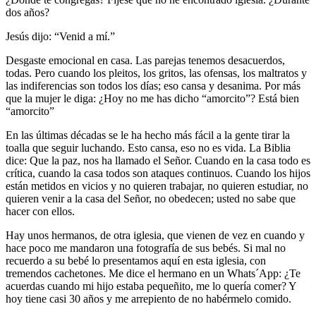
dos años?
Jesús dijo: “Venid a mí.”
Desgaste emocional en casa.
Las parejas tenemos desacuerdos,
todas. Pero cuando los pleitos, los gritos, las ofensas, los maltratos y
las indiferencias son todos los días; eso cansa y desanima. Por más
que la mujer le diga: ¿Hoy no me has dicho “amorcito”? Está bien
“amorcito”
En las últimas décadas se le ha hecho más fácil a la gente tirar la
toalla que seguir luchando. Esto cansa, eso no es vida. La Biblia
dice: Que la paz, nos ha llamado el Señor. Cuando en la casa todo es
crítica, cuando la casa todos son ataques continuos. Cuando los hijos
están metidos en vicios y no quieren trabajar, no quieren estudiar, no
quieren venir a la casa del Señor, no obedecen; usted no sabe que
hacer con ellos.
Hay unos hermanos, de otra iglesia, que vienen de vez en cuando y
hace poco me mandaron una fotografía de sus bebés. Si mal no
recuerdo a su bebé lo presentamos aquí en esta iglesia, con
tremendos cachetones. Me dice el hermano en un Whats´App: ¿Te
acuerdas cuando mi hijo estaba pequeñito, me lo quería comer? Y
hoy tiene casi 30 años y me arrepiento de no habérmelo comido.