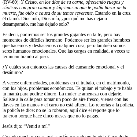
(RV-60):
Y Cristo, en los días de su carne, ofreciendo ruegos y
súplicas con gran clamor y lágrimas al que le podía librar de la
muerte, fue oído a causa de su temor reverente.
Estando en la cruz
él clamó: Dios mío, Dios mío, ¿por qué me has dejado
desamparado, me has dejado solo?
Es decir, podremos ser los grandes gigantes en la fe, pero hay
momentos de difíciles hermano. Podemos ser los grandes hombres
que hacemos y deshacemos cualquier cosa; pero también somos
seres humanos emocionales. Que las cargas en realidad, a veces te
terminan tirando al piso.
¿Y cuáles son entonces las causas del cansancio emocional y el
desánimo?
A veces: enfermedades, problemas en el trabajo, en el matrimonio,
con los hijos, problemas económicos. Te quitan el trabajo y te habla
tu mamá para pedirte dinero. La mujer te amenaza con dejarte.
Saliste a la calle para tomar un poco de aire fresco, vienes con las
llaves en las manos y el carro no está afuera. Lo reportas a la policía,
la policía te dice: no se lo robaron, aquí dice el reporte que lo
trajeron porque hace cinco meses que no lo pagas.
Jesús dijo: “Venid a mí.”
Cuando muchas cosas malas están pasando en tu vida
. Cuando te