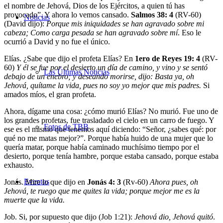
el nombre de Jehová, Dios de los Ejércitos, a quien tú has
provocado”. Y ahora lo vemos cansado.
Salmos 38: 4
(RV-60)
Noticias
(David dijo):
Porque mis iniquidades se han agravado sobre mi
cabeza; Como carga pesada se han agravado sobre mí
. Eso le
ocurrió a David y no fue el único.
Elías
. ¿Sabe que dijo el profeta Elías? En
1
ero
de Reyes 19: 4
(RV-
60)
Y él se fue por el desierto un día de camino, y vino y se sentó
Las Últimas Noticias
debajo de un enebro; y deseando morirse, dijo: Basta ya, oh
Jehová, quítame la vida, pues no soy yo mejor que mis padres.
Si
amados míos, el gran profeta.
Ahora, dígame una cosa: ¿cómo murió Elías? No murió. Fue uno de
los grandes profetas, fue trasladado el cielo en un carro de fuego. Y
Fotos de TBB
ese es el mismo que tenemos aquí diciendo: “Señor, ¿sabes qué: por
qué no me matas mejor?”. Porque había huido de una mujer que lo
quería matar, porque había caminado muchísimo tiempo por el
desierto, porque tenía hambre, porque estaba cansado, porque estaba
exhausto.
Eventos
Jonás
. Mire lo que dijo en
Jonás 4: 3
(Rv-60)
Ahora pues, oh
Jehová, te ruego que me quites la vida; porque mejor me es la
muerte que la vida.
Job
. Si, por supuesto que dijo (Job 1:21):
Jehová dio, Jehová quitó
.