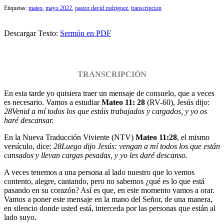
Etiquetas:
mateo
,
mayo 2022
,
pastor david rodriguez
,
transcripcion
Descargar Texto:
Sermón en PDF
TRANSCRIPCIÓN
En esta tarde yo quisiera traer un mensaje de consuelo, que a veces
es necesario. Vamos a estudiar
Mateo 11: 28
(RV-60), Jesús dijo:
28
Venid a mí todos los que estáis trabajados y cargados, y yo os
haré descansar.
En la Nueva Traducción Viviente (NTV)
Mateo 11:28
, el mismo
versículo, dice:
28
Luego dijo Jesús: vengan a mí todos los que están
cansados y llevan cargas pesadas, y yo les daré descanso.
A veces tenemos a una persona al lado nuestro que lo vemos
contento, alegre, cantando, pero no sabemos ¿qué es lo que está
pasando en su corazón? Así es que, en este momento vamos a orar.
Vamos a poner este mensaje en la mano del Señor, de una manera,
en silencio donde usted está, interceda por las personas que están al
lado suyo.