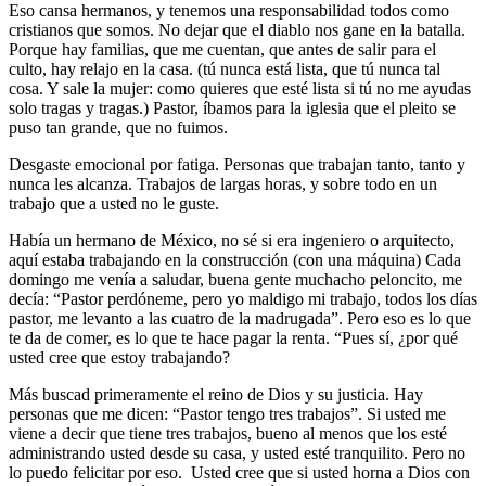
Eso cansa hermanos, y tenemos una responsabilidad todos como
cristianos que somos. No dejar que el diablo nos gane en la batalla.
Porque hay familias, que me cuentan, que antes de salir para el
culto, hay relajo en la casa. (tú nunca está lista, que tú nunca tal
cosa. Y sale la mujer: como quieres que esté lista si tú no me ayudas
solo tragas y tragas.) Pastor, íbamos para la iglesia que el pleito se
puso tan grande, que no fuimos.
Desgaste emocional por fatiga
. Personas que trabajan tanto, tanto y
nunca les alcanza. Trabajos de largas horas, y sobre todo en un
trabajo que a usted no le guste.
Había un hermano de México, no sé si era ingeniero o arquitecto,
aquí estaba trabajando en la construcción (con una máquina) Cada
domingo me venía a saludar, buena gente muchacho peloncito, me
decía: “Pastor perdóneme, pero yo maldigo mi trabajo, todos los días
pastor, me levanto a las cuatro de la madrugada”. Pero eso es lo que
te da de comer, es lo que te hace pagar la renta. “Pues sí, ¿por qué
usted cree que estoy trabajando?
Más buscad primeramente el reino de Dios y su justicia. Hay
personas que me dicen: “Pastor tengo tres trabajos”. Si usted me
viene a decir que tiene tres trabajos, bueno al menos que los esté
administrando usted desde su casa, y usted esté tranquilito. Pero no
lo puedo felicitar por eso. Usted cree que si usted horna a Dios con