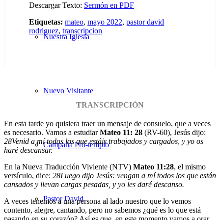
Descargar Texto:
Sermón en PDF
Etiquetas:
mateo
,
mayo 2022
,
pastor david
rodriguez
,
transcripcion
Nuestra Iglesia
Nuevo Visitante
TRANSCRIPCIÓN
En esta tarde yo quisiera traer un mensaje de consuelo, que a veces
es necesario. Vamos a estudiar
Mateo 11: 28
(RV-60), Jesús dijo:
28
Venid a mí todos los que estáis trabajados y cargados, y yo os
Campaña Pro-templo
haré descansar.
En la Nueva Traducción Viviente (NTV)
Mateo 11:28
, el mismo
versículo, dice:
28
Luego dijo Jesús: vengan a mí todos los que están
cansados y llevan cargas pesadas, y yo les daré descanso.
Pastor David
A veces tenemos a una persona al lado nuestro que lo vemos
contento, alegre, cantando, pero no sabemos ¿qué es lo que está
pasando en su corazón? Así es que, en este momento vamos a orar.