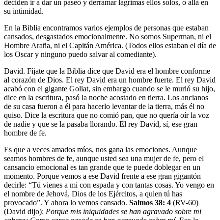
deciden ir a dar un paseo y derramar lágrimas ellos solos, o allá en
su intimidad.
En la Biblia encontramos varios ejemplos de personas que estaban
cansados, desgastados emocionalmente. No somos Superman, ni el
Hombre Araña, ni el Capitán América. (Todos ellos estaban el día de
los Oscar y ninguno puedo salvar al comediante).
David.
Fíjate que la Biblia dice que David era el hombre conforme
al corazón de Dios. El rey David era un hombre fuerte. El rey David
acabó con el gigante Goliat, sin embargo cuando se le murió su hijo,
dice en la escritura, pasó la noche acostado en tierra. Los ancianos
de su casa fueron a él para hacerlo levantar de la tierra, más él no
quiso. Dice la escritura que no comió pan, que no quería oír la voz
de nadie y que se la pasaba llorando. El rey David, sí, ese gran
hombre de fe.
Es que a veces amados míos, nos gana las emociones. Aunque
seamos hombres de fe, aunque usted sea una mujer de fe, pero el
cansancio emocional es tan grande que te puede doblegar en un
momento. Porque vemos a ese David frente a ese gran gigantón
decirle: “Tú vienes a mí con espada y con tantas cosas. Yo vengo en
el nombre de Jehová, Dios de los Ejércitos, a quien tú has
provocado”. Y ahora lo vemos cansado.
Salmos 38: 4
(RV-60)
(David dijo):
Porque mis iniquidades se han agravado sobre mi