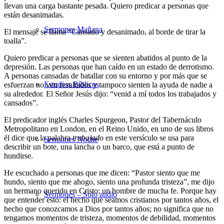
llevan una carga bastante pesada. Quiero predicar a personas que
están desanimadas.
Sermones Mañana
El mensaje se llama
“Cansado y desanimado, al borde de tirar la
toalla”
.
Quiero predicar a personas que se sienten abatidos al punto de la
depresión. Las personas que han caído en un estado de derrotismo.
A personas cansadas de batallar con su entorno y por más que se
Estudios Bíblicos
esfuerzan no ven resultados y tampoco sienten la ayuda de nadie a
su alrededor. El Señor Jesús dijo: “venid a mí todos los trabajados y
cansados”.
El predicador inglés Charles Spurgeon, Pastor del Tabernáculo
Metropolitano en London, en el Reino Unido, en uno de sus libros
él dice que la palabra
trabajado
en este versículo se usa para
Sermones Noche
describir un bote, una lancha o un barco, que está a punto de
hundirse.
He escuchado a personas que me dicen: “Pastor siento que me
hundo, siento que me ahogo, siento una profunda tristeza”, me dijo
un hermano querido en Cristo; un hombre de mucha fe. Porque hay
Sermones – Solo audio
que entender esto: el hecho que seamos cristianos por tantos años, el
hecho que conozcamos a Dios por tantos años; no significa que no
tengamos momentos de tristeza, momentos de debilidad, momentos