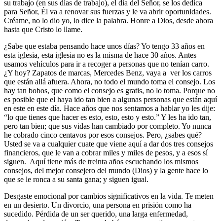
su trabajo (en sus días de trabajo), el día del Señor, se los dedica
para Señor, Él va a renovar sus fuerzas y le va abrir oportunidades.
Créame, no lo dio yo, lo dice la palabra. Honre a Dios, desde ahora
hasta que Cristo lo llame.
¿Sabe que estaba pensando hace unos días? Yo tengo 33 años en
esta iglesia, esta iglesia no es la misma de hace 30 años. Antes
usamos vehículos para ir a recoger a personas que no tenían carro.
¿Y hoy? Zapatos de marcas, Mercedes Benz, vaya a ver los carros
que están allá afuera. Ahora, no todo el mundo toma el consejo. Los
hay tan bobos, que como el consejo es gratis, no lo toma. Porque no
es posible que el haya ido tan bien a algunas personas que están aquí
en este en este día. Hace años que nos sentamos a hablar yo les dije:
“lo que tienes que hacer es esto, esto, esto y esto.” Y les ha ido tan,
pero tan bien; que sus vidas han cambiado por completo. Yo nunca
he cobrado cinco centavos por esos consejos. Pero, ¿sabes qué?
Usted se va a cualquier cuate que viene aquí a dar dos tres consejos
financieros, que le van a cobrar miles y miles de pesos, y a esos sí
siguen. Aquí tiene más de treinta años escuchando los mismos
consejos, del mejor consejero del mundo (Dios) y la gente hace lo
que se le ronca a su santa gana; y siguen igual.
Desgaste emocional por cambios significativos en la vida
. Te meten
en un desierto. Un divorcio, una persona en prisión como ha
sucedido. Pérdida de un ser querido, una larga enfermedad,