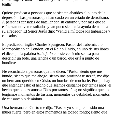
toalla”
.
Quiero predicar a personas que se sienten abatidos al punto de la
depresión. Las personas que han caído en un estado de derrotismo.
A personas cansadas de batallar con su entorno y por más que se
esfuerzan no ven resultados y tampoco sienten la ayuda de nadie a
su alrededor. El Señor Jesús dijo: “venid a mí todos los trabajados y
cansados”.
El predicador inglés Charles Spurgeon, Pastor del Tabernáculo
Metropolitano en London, en el Reino Unido, en uno de sus libros
él dice que la palabra
trabajado
en este versículo se usa para
describir un bote, una lancha o un barco, que está a punto de
hundirse.
He escuchado a personas que me dicen: “Pastor siento que me
hundo, siento que me ahogo, siento una profunda tristeza”, me dijo
un hermano querido en Cristo; un hombre de mucha fe. Porque hay
que entender esto: el hecho que seamos cristianos por tantos años, el
hecho que conozcamos a Dios por tantos años; no significa que no
tengamos momentos de tristeza, momentos de debilidad, momentos
de cansancio o desánimo.
Una hermana en Cristo me dijo: “Pastor yo siempre he sido una
mujer fuerte, pero en estos momentos he tocado fondo; siento que