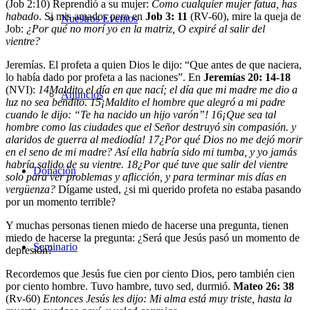
(Job 2:10) Reprendió a su mujer:
Como cualquier mujer fatua, has
habado
. Si mis amados pero en
Job 3: 11
(RV-60), mire la queja de
Nuestros Eventos
Job:
¿Por qué no morí yo en la matriz, O expiré al salir del
vientre?
Jeremías
. El profeta a quien Dios le dijo: “Que antes de que naciera,
lo había dado por profeta a las naciones”. En
Jeremías 20: 14-18
(NVI):
14
Maldito el día en que nací; el día que mi madre me dio a
Anuncios
luz no sea bendito.
15
¡Maldito el hombre que alegró a mi padre
cuando le dijo: “Te ha nacido un hijo varón”!
16
¡Que sea tal
hombre como las ciudades que el Señor destruyó sin compasión. y
alaridos de guerra al mediodía!
17
¿Por qué Dios no me dejó morir
en el seno de mi madre? Así ella habría sido mi tumba, y yo jamás
habría salido de su vientre.
18
¿Por qué tuve que salir del vientre
Donación
solo para ver problemas y aflicción, y para terminar mis días en
vergüenza?
Dígame usted, ¿si mi querido profeta no estaba pasando
por un momento terrible?
Y muchas personas tienen miedo de hacerse una pregunta, tienen
miedo de hacerse la pregunta: ¿Será que Jesús pasó un momento de
Seminario
depresión?
Recordemos que Jesús fue cien por ciento Dios, pero también cien
por ciento hombre. Tuvo hambre, tuvo sed, durmió.
Mateo 26: 38
(Rv-60)
Entonces Jesús les dijo: Mi alma está muy triste, hasta la