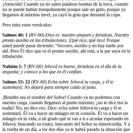
¡Atención! Cuando ya no salen palabras bonitas de la boca, cuando
no se puede hablar tranquilamente porque sale un grito, porque ya
llegamos al máximo nivel, ya cayó la gota que derramó la copa.
Pero mira estos versículos:
Salmos 46: 1
(RV-60)
Dios es nuestro amparo y fortaleza, Nuestro
pronto auxilio en las tribulaciones
. ¡Qué rico, qué rico! Porque
usted puede pasar diciendo: “Socorro, auxilio y no hay nadie por
ahí. Pero Él dice que es el pronto auxilio, ahí está, a la par suya en la
tribulación.
Nahúm 1: 7
(RV-60)
Jehová es bueno, fortaleza en el día de la
angustia; y conoce a los que en él confían.
Salmos 55: 22
(RV-60)
Echa sobre Jehová tu carga, y él te
sustentará; No dejará para siempre caído al justo.
¡Bendito sea el nombre del Señor! Cuando ya no podemos con
nuestra carga, cuando llegamos al punto máximo; ¿no te dice tira la
toalla? No, no dice eso. Dice: echa sobre Jehová tu carga y él te
sustentará. Él va a hacer un milagro en tu corazón. Él va a hacer un
milagro en tu vida, a tal grado qué te vas a ir a acostar esperando en
Jehová, buscando su rostro, buscando del Señor su misericordia. Y a
la vuelta de un día, a los dos días ya te habrá pasado la situación que