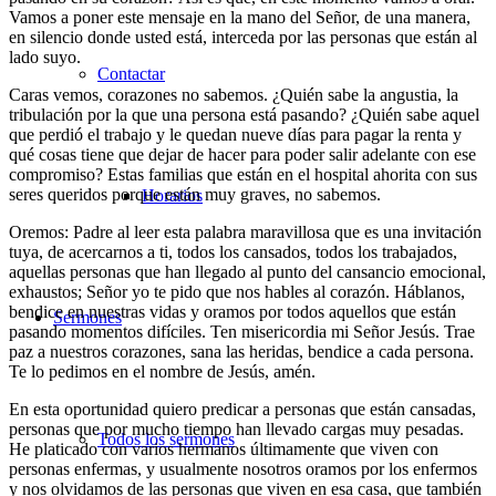
Vamos a poner este mensaje en la mano del Señor, de una manera,
en silencio donde usted está, interceda por las personas que están al
lado suyo.
Contactar
Caras vemos, corazones no sabemos. ¿Quién sabe la angustia, la
tribulación por la que una persona está pasando? ¿Quién sabe aquel
que perdió el trabajo y le quedan nueve días para pagar la renta y
qué cosas tiene que dejar de hacer para poder salir adelante con ese
compromiso? Estas familias que están en el hospital ahorita con sus
seres queridos porque están muy graves, no sabemos.
Horarios
Oremos: Padre al leer esta palabra maravillosa que es una invitación
tuya, de acercarnos a ti, todos los cansados, todos los trabajados,
aquellas personas que han llegado al punto del cansancio emocional,
exhaustos; Señor yo te pido que nos hables al corazón. Háblanos,
bendice en nuestras vidas y oramos por todos aquellos que están
Sermones
pasando momentos difíciles. Ten misericordia mi Señor Jesús. Trae
paz a nuestros corazones, sana las heridas, bendice a cada persona.
Te lo pedimos en el nombre de Jesús, amén.
En esta oportunidad quiero predicar a personas que están cansadas,
personas que por mucho tiempo han llevado cargas muy pesadas.
Todos los sermones
He platicado con varios hermanos últimamente que viven con
personas enfermas, y usualmente nosotros oramos por los enfermos
y nos olvidamos de las personas que viven en esa casa, que también