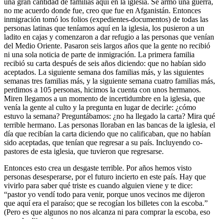
una gran cantidad de familias aquí en la iglesia. Se armó una guerra,
no me acuerdo donde fue, creo que fue en Afganistán. Entonces
inmigración tomó los folios (expedientes-documentos) de todas las
personas latinas que teníamos aquí en la iglesia, los pusieron a un
ladito en cajas y comenzaron a dar refugio a las personas que venían
del Medio Oriente. Pasaron seis largos años que la gente no recibió
ni una sola noticia de parte de inmigración. La primera familia
recibió su carta después de seis años diciendo: que no habían sido
aceptados. La siguiente semana dos familias más, y las siguientes
semanas tres familias más, y la siguiente semana cuatro familias más,
perdimos a 105 personas, hicimos la cuenta con unos hermanos.
Miren llegamos a un momento de incertidumbre en la iglesia, que
venía la gente al culto y la pregunta en lugar de decirle: ¿cómo
estuvo la semana? Preguntábamos: ¿no ha llegado la carta? Mira qué
terrible hermano. Las personas lloraban en las bancas de la iglesia, el
día que recibían la carta diciendo que no calificaban, que no habían
sido aceptadas, que tenían que regresar a su país. Incluyendo co-
pastores de esta iglesia, que tuvieron que regresarse.
Entonces esto crea un desgaste terrible. Por años hemos visto
personas desesperarse, por el futuro incierto en este país. Hay que
vivirlo para saber qué triste es cuando alguien viene y te dice:
“pastor yo vendí todo para venir, porque unos vecinos me dijeron
que aquí era el paraíso; que se recogían los billetes con la escoba.”
(Pero es que algunos no nos alcanza ni para comprar la escoba, eso