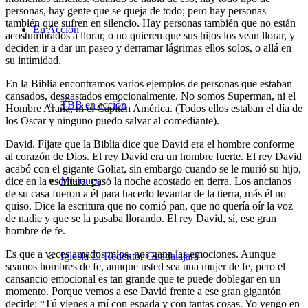
personas, hay gente que se queja de todo; pero hay personas
también que sufren en silencio. Hay personas también que no están
En Acción
acostumbrados a llorar, o no quieren que sus hijos los vean llorar, y
deciden ir a dar un paseo y derramar lágrimas ellos solos, o allá en
su intimidad.
En la Biblia encontramos varios ejemplos de personas que estaban
cansados, desgastados emocionalmente. No somos Superman, ni el
TBB en acción
Hombre Araña, ni el Capitán América. (Todos ellos estaban el día de
los Oscar y ninguno puedo salvar al comediante).
David.
Fíjate que la Biblia dice que David era el hombre conforme
al corazón de Dios. El rey David era un hombre fuerte. El rey David
acabó con el gigante Goliat, sin embargo cuando se le murió su hijo,
Misiones
dice en la escritura, pasó la noche acostado en tierra. Los ancianos
de su casa fueron a él para hacerlo levantar de la tierra, más él no
quiso. Dice la escritura que no comió pan, que no quería oír la voz
de nadie y que se la pasaba llorando. El rey David, sí, ese gran
hombre de fe.
Es que a veces amados míos, nos gana las emociones. Aunque
Iglesia El Redentor Guadalajara
seamos hombres de fe, aunque usted sea una mujer de fe, pero el
cansancio emocional es tan grande que te puede doblegar en un
momento. Porque vemos a ese David frente a ese gran gigantón
decirle: “Tú vienes a mí con espada y con tantas cosas. Yo vengo en