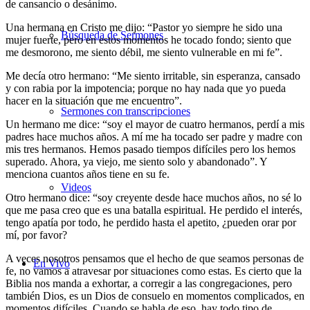
de cansancio o desánimo.
Una hermana en Cristo me dijo: “Pastor yo siempre he sido una
Búsqueda de Sermones
mujer fuerte, pero en estos momentos he tocado fondo; siento que
me desmorono, me siento débil, me siento vulnerable en mi fe”.
Me decía otro hermano: “Me siento irritable, sin esperanza, cansado
y con rabia por la impotencia; porque no hay nada que yo pueda
hacer en la situación que me encuentro”.
Sermones con transcripciones
Un hermano me dice: “soy el mayor de cuatro hermanos, perdí a mis
padres hace muchos años. A mí me ha tocado ser padre y madre con
mis tres hermanos. Hemos pasado tiempos difíciles pero los hemos
superado. Ahora, ya viejo, me siento solo y abandonado”. Y
menciona cuantos años tiene en su fe.
Videos
Otro hermano dice: “soy creyente desde hace muchos años, no sé lo
que me pasa creo que es una batalla espiritual. He perdido el interés,
tengo apatía por todo, he perdido hasta el apetito, ¿pueden orar por
mí, por favor?
A veces nosotros pensamos que el hecho de que seamos personas de
En Vivo
fe, no vamos a atravesar por situaciones como estas. Es cierto que la
Biblia nos manda a exhortar, a corregir a las congregaciones, pero
también Dios, es un Dios de consuelo en momentos complicados, en
momentos difíciles. Cuando se habla de eso, hay todo tipo de