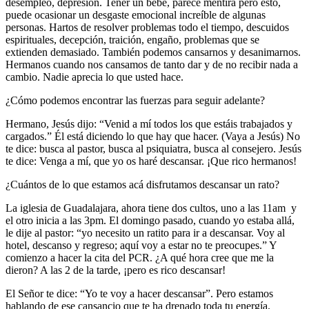
desempleo, depresión. Tener un bebé, parece mentira pero esto,
puede ocasionar un desgaste emocional increíble de algunas
personas. Hartos de resolver problemas todo el tiempo, descuidos
espirituales, decepción, traición, engaño, problemas que se
extienden demasiado. También podemos cansarnos y desanimarnos.
Hermanos cuando nos cansamos de tanto dar y de no recibir nada a
cambio. Nadie aprecia lo que usted hace.
¿Cómo podemos encontrar las fuerzas para seguir adelante?
Hermano, Jesús dijo: “Venid a mí todos los que estáis trabajados y
cargados.” Él está diciendo lo que hay que hacer. (Vaya a Jesús) No
te dice: busca al pastor, busca al psiquiatra, busca al consejero. Jesús
te dice: Venga a mí, que yo os haré descansar. ¡Que rico hermanos!
¿Cuántos de lo que estamos acá disfrutamos descansar un rato?
La iglesia de Guadalajara, ahora tiene dos cultos, uno a las 11am y
el otro inicia a las 3pm. El domingo pasado, cuando yo estaba allá,
le dije al pastor: “yo necesito un ratito para ir a descansar. Voy al
hotel, descanso y regreso; aquí voy a estar no te preocupes.” Y
comienzo a hacer la cita del PCR. ¿A qué hora cree que me la
dieron? A las 2 de la tarde, ¡pero es rico descansar!
El Señor te dice: “Yo te voy a hacer descansar”. Pero estamos
hablando de ese cansancio que te ha drenado toda tu energía.