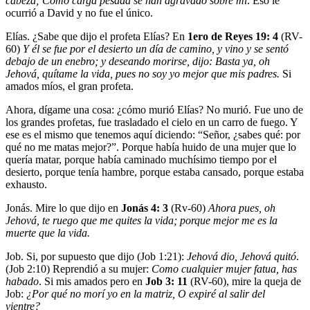
cabeza; Como carga pesada se han agravado sobre mí
. Eso le
ocurrió a David y no fue el único.
Elías
. ¿Sabe que dijo el profeta Elías? En
1
ero
de Reyes 19: 4
(RV-
60)
Y él se fue por el desierto un día de camino, y vino y se sentó
debajo de un enebro; y deseando morirse, dijo: Basta ya, oh
Jehová, quítame la vida, pues no soy yo mejor que mis padres.
Si
amados míos, el gran profeta.
Ahora, dígame una cosa: ¿cómo murió Elías? No murió. Fue uno de
los grandes profetas, fue trasladado el cielo en un carro de fuego. Y
ese es el mismo que tenemos aquí diciendo: “Señor, ¿sabes qué: por
qué no me matas mejor?”. Porque había huido de una mujer que lo
quería matar, porque había caminado muchísimo tiempo por el
desierto, porque tenía hambre, porque estaba cansado, porque estaba
exhausto.
Jonás
. Mire lo que dijo en
Jonás 4: 3
(Rv-60)
Ahora pues, oh
Jehová, te ruego que me quites la vida; porque mejor me es la
muerte que la vida.
Job
. Si, por supuesto que dijo (Job 1:21):
Jehová dio, Jehová quitó
.
(Job 2:10) Reprendió a su mujer:
Como cualquier mujer fatua, has
habado
. Si mis amados pero en
Job 3: 11
(RV-60), mire la queja de
Job:
¿Por qué no morí yo en la matriz, O expiré al salir del
vientre?