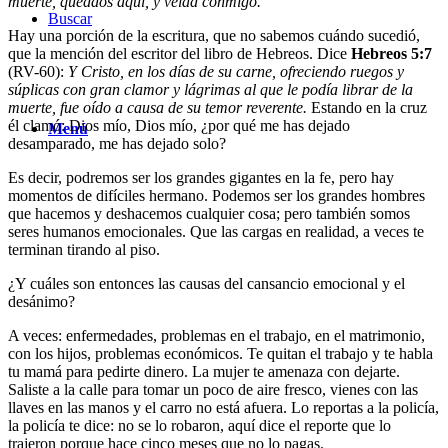
muerte, quedaos aquí, y velad conmigo.
Buscar
Hay una porción de la escritura, que no sabemos cuándo sucedió,
que la mención del escritor del libro de Hebreos. Dice
Hebreos 5:7
(RV-60):
Y Cristo, en los días de su carne, ofreciendo ruegos y
súplicas con gran clamor y lágrimas al que le podía librar de la
muerte, fue oído a causa de su temor reverente.
Estando en la cruz
él clamó: Dios mío, Dios mío, ¿por qué me has dejado
Menú
desamparado, me has dejado solo?
Es decir, podremos ser los grandes gigantes en la fe, pero hay
momentos de difíciles hermano. Podemos ser los grandes hombres
que hacemos y deshacemos cualquier cosa; pero también somos
seres humanos emocionales. Que las cargas en realidad, a veces te
terminan tirando al piso.
¿Y cuáles son entonces las causas del cansancio emocional y el
desánimo?
A veces: enfermedades, problemas en el trabajo, en el matrimonio,
con los hijos, problemas económicos. Te quitan el trabajo y te habla
tu mamá para pedirte dinero. La mujer te amenaza con dejarte.
Saliste a la calle para tomar un poco de aire fresco, vienes con las
llaves en las manos y el carro no está afuera. Lo reportas a la policía,
la policía te dice: no se lo robaron, aquí dice el reporte que lo
trajeron porque hace cinco meses que no lo pagas.