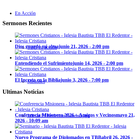
En Acción
Sermones Recientes
Dios guardó mi alma
junio 21, 2026 - 2:00 pm
TBB en acción
Entendiendo el Sufrimiento
junio 14, 2026 - 2:00 pm
El Incesto en la Biblia
junio 3, 2026 - 7:00 pm
Misiones
Ultimas Noticias
Conferencia Misionera 2026 – Amigos y Vecinos
mayo 21,
Iglesia El Redentor Guadalajara
2026 - 10:09 am
Nuevo Programa de Diplomados en TBB
abril 26, 2026 -