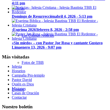
4:11 pm
Noticias
Domingo de Resurrección
abril 4, 2026 - 5:13 pm
¡Esgrima 2026!
febrero 8, 2026 - 2:58 pm
Las Últimas Noticias
«Sin miedo» – con Pastor Joe Rosa y cantante Gustavo
Lima
enero 13, 2026 - 9:07 pm
Más visitadas
Fotos de TBB
Iglesia
Horarios
Campaña Pro-templo
Pastor David
Quién es Dios
Misiones
Eventos
Casas de Oración
Contactar
Nuestro boletín