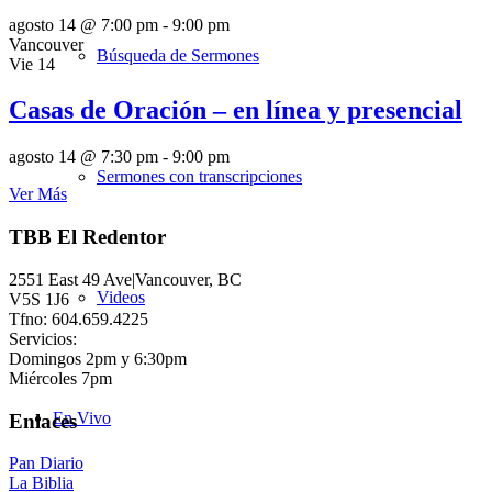
agosto 14 @ 7:00 pm
-
9:00 pm
Vancouver
Búsqueda de Sermones
Vie
14
Casas de Oración – en línea y presencial
agosto 14 @ 7:30 pm
-
9:00 pm
Sermones con transcripciones
Ver Más
TBB El Redentor
2551 East 49 Ave|Vancouver, BC
Videos
V5S 1J6
Tfno: 604.659.4225
Servicios:
Domingos 2pm y 6:30pm
Miércoles 7pm
En Vivo
Enlaces
Pan Diario
La Biblia