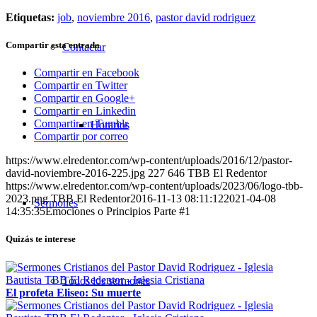
Etiquetas:
job
,
noviembre 2016
,
pastor david rodriguez
Compartir esta entrada
Contactar
Compartir en Facebook
Compartir en Twitter
Compartir en Google+
Compartir en Linkedin
Compartir en Tumblr
Horarios
Compartir por correo
https://www.elredentor.com/wp-content/uploads/2016/12/pastor-
david-noviembre-2016-225.jpg
227
646
TBB El Redentor
https://www.elredentor.com/wp-content/uploads/2023/06/logo-tbb-
2023.png
TBB El Redentor
2016-11-13 08:11:12
2021-04-08
Sermones
14:35:35
Emociones o Principios Parte #1
Quizás te interese
Todos los sermones
El profeta Eliseo: Su muerte