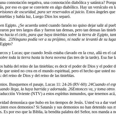
, una connotación negativa, una connotación diabólica y satánica? Porque
ás, por eso es que se convierte en algo diabólico. Hay un versículo en la
risiones de oscuridad, para ser reservados al juicio
. Estos ángeles que
tinieblas y había luz, Luego Dios los separó.
ó en Egipto. ¿Se acuerda usted cuando faraón no quiso dejar salir al pu
raron por tres largos días y fueron tan densas, pero tan densas las tinie
o hacia el cielo, para que haya tinieblas sobre la tierra de Egipto, tan
 días.
23
Ninguno podía ver a su prójimo, ni nadie se levantó de su lugar 
n Egipto?
cos y Lucas; que cuando Jesús estaba clavado en la cruz, allá en el cal
sobre toda la tierra hasta la hora novena
(las tres de la tarde). Esa fue 
s habla del reino de las tinieblas; es decir el poder de Dios y el poder 
 que usted no crea en el mundo espiritual, pero el hecho que usted no c
: del reino de Dios y del reino de las tinieblas.
monios. Busquemos el pasaje, Lucas 11: 24-26 (RV-60):
24
Cuando el esp
uando llega, la haya barrida y adornada.
26
Entonces va, y toma otros s
aducción Viviente (NTV) a estos espíritus inmundos, que tenemos acá, l
ividad demoníaca que hubo en los tiempos de Jesús. Usted va a dar vuel
xisten esos demonios? Si Satanás y sus demonios no han detenido sus m
s. Es por eso que la Biblia, la bendita palabra del Señor, nos manda a 