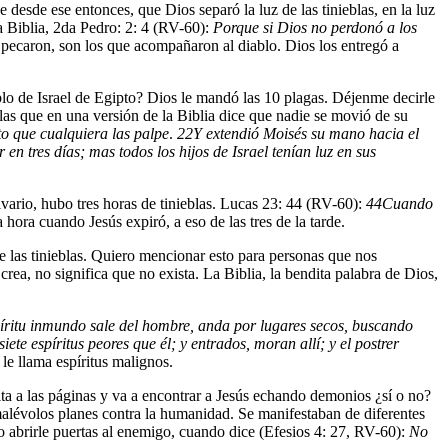
 desde ese entonces, que Dios separó la luz de las tinieblas, en la luz
 Biblia, 2
da
Pedro: 2: 4 (RV-60):
Porque si Dios no perdonó a los
 pecaron, son los que acompañaron al diablo. Dios los entregó a
eblo de Israel de Egipto? Dios le mandó las 10 plagas. Déjenme decirle
blas que en una versión de la Biblia dice que nadie se movió de su
to que cualquiera las palpe
.
22
Y extendió Moisés su mano hacia el
en tres días; mas todos los hijos de Israel tenían luz en sus
vario, hubo tres horas de tinieblas. Lucas 23: 44 (RV-60):
44
Cuando
la hora cuando Jesús expiró, a eso de las tres de la tarde.
de las tinieblas. Quiero mencionar esto para personas que nos
rea, no significa que no exista. La Biblia, la bendita palabra de Dios,
íritu inmundo sale del hombre, anda por lugares secos, buscando
iete espíritus peores que él; y entrados, moran allí; y el postrer
e llama espíritus malignos.
ta a las páginas y va a encontrar a Jesús echando demonios ¿sí o no?
alévolos planes contra la humanidad. Se manifestaban de diferentes
no abrirle puertas al enemigo, cuando dice (Efesios 4: 27, RV-60):
No