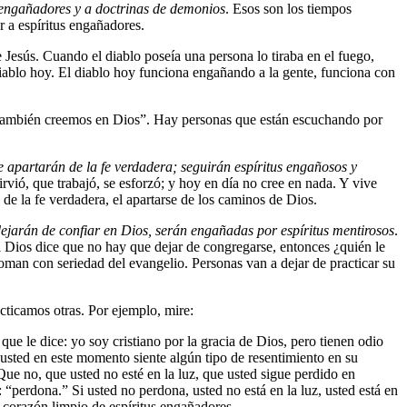
s engañadores y a doctrinas de demonios
. Esos son los tiempos
r a espíritus engañadores.
Jesús. Cuando el diablo poseía una persona lo tiraba en el fuego,
 diablo hoy. El diablo hoy funciona engañando a la gente, funciona con
, también creemos en Dios”. Hay personas que están escuchando por
e apartarán de la fe verdadera; seguirán espíritus engañosos y
rvió, que trabajó, se esforzó; y hoy en día no cree en nada. Y vive
 de la fe verdadera, el apartarse de los caminos de Dios.
ejarán de confiar en Dios, serán engañadas por espíritus mentirosos
.
Si Dios dice que no hay que dejar de congregarse, entonces ¿quién le
oman con seriedad del evangelio. Personas van a dejar de practicar su
cticamos otras. Por ejemplo, mire:
ue le dice: yo soy cristiano por la gracia de Dios, pero tienen odio
i usted en este momento siente algún tipo de resentimiento en su
ue no, que usted no esté en la luz, que usted sigue perdido en
 “perdona.” Si usted no perdona, usted no está en la luz, usted está en
 corazón limpio de espíritus engañadores.