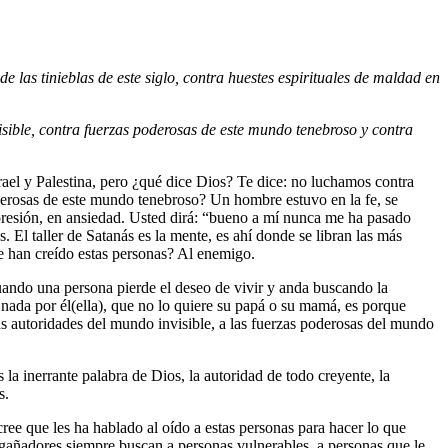
 las tinieblas de este siglo, contra huestes espirituales de maldad en
ible, contra fuerzas poderosas de este mundo tenebroso y contra
rael y Palestina, pero ¿qué dice Dios? Te dice: no luchamos contra
derosas de este mundo tenebroso? Un hombre estuvo en la fe, se
epresión, en ansiedad. Usted dirá: “bueno a mí nunca me ha pasado
El taller de Satanás es la mente, es ahí donde se libran las más
le han creído estas personas? Al enemigo.
Cuando una persona pierde el deseo de vivir y anda buscando la
 nada por él(ella), que no lo quiere su papá o su mamá, es porque
las autoridades del mundo invisible, a las fuerzas poderosas del mundo
 la inerrante palabra de Dios, la autoridad de todo creyente, la
os.
ree que les ha hablado al oído a estas personas para hacer lo que
ngañadores siempre buscan a personas vulnerables, a personas que le