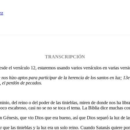
ez
TRANSCRIPCIÓN
sde el versículo 12, estaremos usando varios versículos en varias vers
nos hizo aptos para participar de la herencia de los santos en luz;
13
e
, el perdón de pecados.
dominio, del reino o del poder de las tinieblas, miren de donde nos ha l
co escabroso, casi no se no se toca el tema. La Biblia dice muchas cosa
 en Génesis, que vio Dios que era bueno, así que Dios separó la luz de la
r que las tinieblas y la luz era un solo reino. Cuando Satanás quiere pon