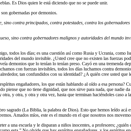
nieblas. Es Dios quien le está diciendo que no se puede unir.
as son gobernadas por demonios.
 sino contra principados, contra potestades, contra los gobernadores de
eso, sino contra gobernadores malignos y autoridades del mundo invis
igo, todos los días; es una cuestión así como Rusia y Ucrania, como Is
idades del mundo invisible. ¿Usted cree que no existen las fuerzas po
s, veía demonios que lo tenían lo tenían preso. Cayó en una tremenda d
chamos con fuerzas invisibles, todos los días luchamos contra demonios. 
 alrededor, tan confundidos con su identidad? ¿A quién cree usted que 
 espíritus engañadores, los que están hablando al oído a esa persona? 
do piense que no tiene dignidad, que nos sirve para nada, que nadie da
y otra, y otra, y otra y otra vez, hasta que terminan haciéndoles caso a 
bro sagrado (La Biblia, la palabra de Dios). Esto que hemos leído acá es
o creemos. Amados míos, este es el mundo en el que nosotros nos movem
er a una escuela y le disparan a niños inocentes, a profesores; ¿quién c
como esta.” No olvide que hay espíritus engañadores, y los espíritus e