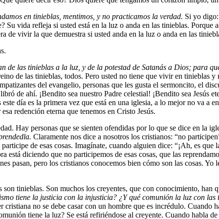
damos en tinieblas, mentimos, y no practicamos la verdad
. Si yo digo
 Su vida refleja si usted está en la luz o anda en las tinieblas. Porque
ra de vivir la que demuestra si usted anda en la luz o anda en las tinieb
as.
n de las tinieblas a la luz, y de la potestad de Satanás a Dios; para qu
reino de las tinieblas, todos. Pero usted no tiene que vivir en tiniebla
atizantes del evangelio, personas que les gusta el sermoncito, el discur
s libró de ahí. ¡Bendito sea nuestro Padre celestial! ¡Bendito sea Jesús
 este día es la primera vez que está en una iglesia, a lo mejor no va a e
por esa redención eterna que tenemos en Cristo Jesús.
cedad. Hay personas que se sienten ofendidas por lo que se dice en la ig
eprendedla.
Claramente nos dice a nosotros los cristianos: “no participen”
o participe de esas cosas. Imagínate, cuando alguien dice: “¡Ah, es que la
a está diciendo que no participemos de esas cosas, que las reprendamos d
iones pasan, pero los cristianos conocemos bien cómo son las cosas. Yo l
s son tinieblas. Son muchos los creyentes, que con conocimiento, han q
o tiene la justicia con la injusticia? ¿Y qué comunión la luz con las 
 cristiana no se debe casar con un hombre que es incrédulo. Cuando habla
omunión tiene la luz? Se está refiriéndose al creyente. Cuando habla de l