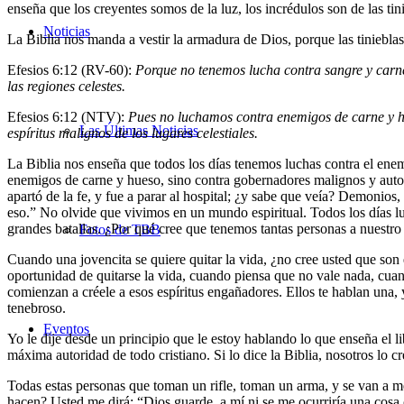
enseña que los creyentes somos de la luz, los incrédulos son de las ti
Noticias
La Biblia nos manda a vestir la armadura de Dios, porque las tiniebl
Efesios 6:12 (RV-60):
Porque no tenemos lucha contra sangre y carne,
las regiones celestes.
Efesios 6:12 (NTV):
Pues no luchamos contra enemigos de carne y hu
Las Últimas Noticias
espíritus malignos de los lugares celestiales.
La Biblia nos enseña que todos los días tenemos luchas contra el enem
enemigos de carne y hueso, sino contra gobernadores malignos y autor
apartó de la fe, y fue a parar al hospital; ¿y sabe que veía? Demonio
eso.” No olvide que vivimos en un mundo espiritual. Todos los días lu
grandes batallas. ¿Por qué cree que tenemos tantas personas a nuestro
Fotos de TBB
Cuando una jovencita se quiere quitar la vida, ¿no cree usted que son
oportunidad de quitarse la vida, cuando piensa que no vale nada, cuan
comienzan a créele a esos espíritus engañadores. Ellos te hablan una, 
tenebroso.
Eventos
Yo le dije desde un principio que le estoy hablando lo que enseña el li
máxima autoridad de todo cristiano. Si lo dice la Biblia, nosotros l
Todas estas personas que toman un rifle, toman un arma, y se van a met
hacen? Usted me dirá: “Dios guarde, a mí ni se me ocurriría una cosa 