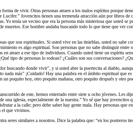
forma de vivir. Otras personas atraen a los malos espíritus porque tienen
de Lucifer.” Jovencitos tienen una tremenda atracción aún por libros de 
as. Yo tenía un vecino que era la persona más misteriosa que usted se pu
sos de muertos. Ese hombre andaba buscando todo lo que tiene que ver con 
as que son espirituales. Si usted vive en las tinieblas, usted no sabe con
rnimiento es algo espiritual. Son personas que no sabe distinguir entre 
s en atraer a ese tipo de individuos. Cuando usted tiene un espíritu sen
 ¿Qué tipo de personas lo rodean? ¿Cuáles son sus conversaciones? ¿Qu
or buscando donde vivir”, y si usted abre la puertecita al diablo, aunqu
ito nada más” ¡Cuidado! Hay una palabra en el ámbito espiritual que es 
n un poquito hoy, otro poquito mañana, otro poquito después y otro po
anscurrido de este, hemos enterrado entre siete u ocho jóvenes. Les dij
de una iglesia, especialmente de la nuestra.” Yo sé que hay jovencitos 
sfrutar a la calle; pero debe saber hay gente mala. Hay personas que est
en el que vivimos.
ntra seres similares a nosotros. Dice la palabra que: “en los postreros