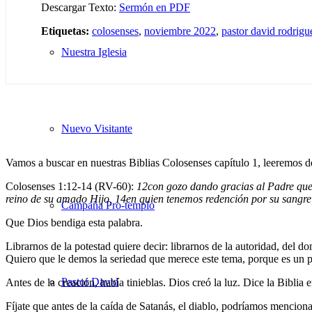
Descargar Texto:
Sermón en PDF
Etiquetas:
colosenses
,
noviembre 2022
,
pastor david rodrigu
Nuestra Iglesia
Nuevo Visitante
Vamos a buscar en nuestras Biblias Colosenses capítulo 1, leeremos de
Colosenses 1:12-14 (RV-60):
12
con gozo dando gracias al Padre que 
reino de su amado Hijo,
14
en quien tenemos redención por su sangre
Campaña Pro-templo
Que Dios bendiga esta palabra.
Librarnos de la potestad quiere decir: librarnos de la autoridad, del 
Quiero que le demos la seriedad que merece este tema, porque es un po
Pastor David
Antes de la creación, había tinieblas. Dios creó la luz. Dice la Biblia
Fíjate que antes de la caída de Satanás, el diablo, podríamos menciona