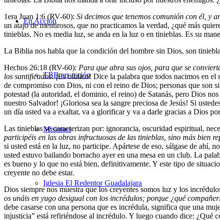
1
era
Juan 1:6 (RV-60):
Si decimos que tenemos comunión con él, y an
En Acción
un atajo de mentirosos, que no practicamos la verdad, ¿qué más quiere?
tinieblas. No es media luz, se anda en la luz o en tinieblas. Es su mane
La Biblia nos habla que la condición del hombre sin Dios, son tiniebl
Hechos 26:18 (RV-60):
Para que abra sus ojos, para que se convierta
TBB en acción
los santificados
. ¡Es bíblico! Dice la palabra que todos nacimos en el 
de compromiso con Dios, ni con el reino de Dios; personas que son simp
potestad (la autoridad, el dominio, el reino) de Satanás, pero Dios no
nuestro Salvador! ¡Gloriosa sea la sangre preciosa de Jesús! Si ustedes
un día usted va a exaltar, va a glorificar y va a darle gracias a Dios 
Las tinieblas se caracterizan por: ignorancia, oscuridad espiritual, ne
Misiones
participéis en las obras infructuosas de las tinieblas, sino más bien r
si usted está en la luz, no participe. Apártese de eso, sálgase de ahí, n
usted estuvo bailando borracho ayer en una mesa en un club. La palabr
es bueno y lo que no está bien, definitivamente.
Y este tipo de situac
creyente no debe estar.
Iglesia El Redentor Guadalajara
Dios siempre nos muestra que los creyentes somos luz y los incrédulo
os unáis en yugo desigual con los incrédulos; porque ¿qué compañerism
debe casarse con una persona que es incrédula, significa que una mujer
injusticia” está refiriéndose al incrédulo. Y luego cuando dice: ¿Qué c