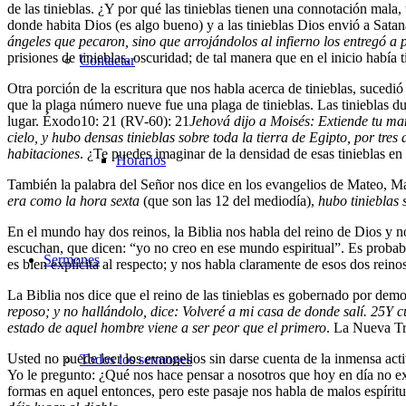
de las tinieblas. ¿Y por qué las tinieblas tienen una connotación mala
donde habita Dios (es algo bueno) y a las tinieblas Dios envió a Satan
ángeles que pecaron, sino que arrojándolos al infierno los entregó a p
prisiones de tinieblas, oscuridad; de tal manera que en el inicio había 
Contactar
Otra porción de la escritura que nos habla acerca de tinieblas, sucedi
que la plaga número nueve fue una plaga de tinieblas. Las tinieblas du
lugar. Éxodo10: 21 (RV-60):
21
Jehová dijo a Moisés: Extiende tu man
cielo, y hubo densas tinieblas sobre toda la tierra de Egipto, por tres
habitaciones
. ¿Te puedes imaginar de la densidad de esas tinieblas e
Horarios
También la palabra del Señor nos dice en los evangelios de Mateo, Mar
era como la hora sexta
(que son las 12 del mediodía),
hubo tinieblas 
En el mundo hay dos reinos, la Biblia nos habla del reino de Dios y no
escuchan, que dicen: “yo no creo en ese mundo espiritual”. Es probable
Sermones
es bien explícita al respecto; y nos habla claramente de esos dos reinos
La Biblia nos dice que el reino de las tinieblas es gobernado por de
reposo; y no hallándolo, dice: Volveré a mi casa de donde salí.
25
Y c
estado de aquel hombre viene a ser peor que el primero
. La Nueva Tr
Usted no puede leer los evangelios sin darse cuenta de la inmensa act
Todos los sermones
Yo le pregunto: ¿Qué nos hace pensar a nosotros que hoy en día no e
formas en aquel entonces, pero este pasaje nos habla de malos espíritu