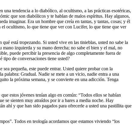
 una tendencia a lo diabólico, al ocultismo, a las prácticas esotéricas,
cómic que son diabólicos y te hablan de malos espíritus. Hay algunos,
eda imaginar. Era un hombre que creía en tantas, y tantas, cosas; y él
el ocultismo, lo que tiene que ver con Lucifer, lo que tiene que ver
 qué está tropezando. Si usted vive en las tinieblas, usted no sabe la
su mano izquierda y su mano derecha; no sabe el bien y el mal, no
sible, puede percibir la presencia de algo completamente fuera de
é tipo de conversaciones tiene usted?
e sea pequeña, este puede entrar. Usted quiere probar con la
la palabra: Gradual. Nadie se mete a un vicio, nadie entra a una
quito la próxima semana, y se convierte en una adicción. Tenga
e que estos jóvenes tenían algo en común: “Todos ellos se habían
que se sienten muy atraídos por ir a bares a media noche. Hay
án ahí y que han sido pagados para ofrecerle a usted una pastillita que
 tiempos”. Todos en teología acordamos que estamos viviendo “los