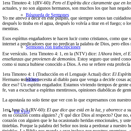
1
era
Timoteo 4: 1(RV-60):
Pero el Espíritu dice claramente que en l
actuales, y no son algunos hermanos, son muchos los que han negado s
Búsqueda de Sermones
Yo me atrevo a decir en este púlpito, que siempre somos tan cuidadoso
después lo tiraba en el agua, después lo volvía a tirar en el fuego; o
mentiras.
Esos espíritus engañadores te hacen lucir como cristianos, como que
internet a predicadores que no predican la palabra de Dios, pero ellos
Sermones con transcripciones
Ese versículo. 1
era
Timoteo 4: 1, en la (NTV) dice:
1
Ahora bien, el E
enseñanzas que provienen de demonios.
Estoy seguro que usted conoce
como si nunca hubiese conocido a Dios. A eso se refiere esta profecía 
1
era
Timoteo 4: 1 (Traducción en el Lenguaje Actual) dice:
El Espíri
Videos
Hermano usted no necesita al diablo para que venga a decirle cosas aq
dice eso? Un espíritu engañador. Estamos viviendo tiempos de gente e
fe, van a escuchar a espíritus mentirosos, opiniones diabólicas de gen
La apostasía no solo tiene que ver con lo que expresamos con nuestro
1
era
Juan 2: 9 (RV-60):
El que dice que está en la luz, y aborrece a s
En Vivo
en su corazón contra alguien? ¿Y qué dice Dios al respecto? Que no, qu
corazón con alguien que le ha ocasionado heridas emocionales, y usted
tinieblas. Porque la palabra del Señor nos insta a perdonar a nuestro 
tinieblas. La Biblia nos manda a orar incluso por nuestros enemigos.