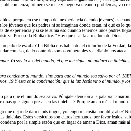
go, ahí comienza; primero se mete y luego va creando problemas, va crean
abios, porque en ese tiempo de inexperiencia (siendo jóvenes) es cuan
n los jóvenes que los padres ni se imaginan dónde están, ni qué es lo q
lta de experiencia y si se le suma eso cuando tenemos unos padres floj
isteza. Por eso la Biblia dice: “Hay que usar la armadura de Dios.”
 un palo de escoba? La Biblia nos habla de: el cinturón de la Verdad, la 
andar con eso, de lo contrario somos vulnerables y el diablo nos ataca.
endo: Yo soy la luz del mundo; el que me sigue, no andará en tinieblas, 
ara condenar al mundo, sino para que el mundo sea salvo por él.
18
El
Dios.
19
Y esta es la condenación: que la luz Jesús vino al mundo, y lo
no para que el mundo sea salvo. Póngale atención a la palabra “amaron
rsonas que siguen presas en las tinieblas? Porque aman más al mundo.
ngo que dejar de darme mis tragos, yo tengo mi cosita por ahí ¿sabe? No
 tinieblas. Estos versículos son claros hermanos, por favor léalos, su
se condena por la simple razón que en lugar de amar a Dios, aman más 