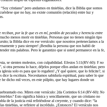
: “Soy cristiano” pero andamos en tinieblas, dice la Biblia que somos
 acuérdese que no hay, no existe comunión (relación) entre luz y
las.
e reciban, por la fe que es en mí, perdón de pecados y herencia entre
s y mucho menos morir en tinieblas. Personas que no tienen ningún tipo
sito; la Biblia dice en ese versículo: que nosotros pertenecíamos a la
 eternamente y para siempre! ¡Bendita la persona que nos habló de
ntender mis palabras. Pero le garantizo que si usted permanece en la fe,
lesia, se sienten molestos, con culpabilidad. Efesios 5:11(RV-60):
Y no
, si otra persona lo hace, déjelos porque ellos andan en tinieblas; pero
 iglesia solo es para que lo regañen! ¿Y qué quiere, que lo felicite?, si
ice la escritura. Necesitamos sabiduría espiritual, para saber lo que
e he dicho mil veces, en este púlpito, que hay lugares donde un
uebrantado eso. Miren este versículo: 2
da
Corintios 6:14 (RV-60):
No
tinieblas?
Esto significa básica y sencillamente, que un cristiano no
 de la justicia está refiriéndose al creyente, y cuando dice: “la
as tinieblas, se refiriere al incrédulo. ¿Entonces? El versículo nos