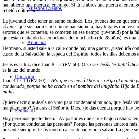
han abierto una puerta al enemigo. Si tú le abres una puerta al enemi
Nuestros Eventos
rebeló contra Dios.
La juventud debe tener un sumo cuidado. Los jóvenes tienen que ser s
jóvenes que sus padres ni se imaginan siquiera, hay lugares que visita
errores que se cometen, se cometen en ese tiempo (juventud) por la fa
que están dañando las emociones del muchacho (de 28 años), es una tr
Anuncios
Hermano, si usted sale a la calle donde hay una guerra, ¿usted iría con
casco de la Salvación, la espada del Espíritu; todos los días debemos 
Jesús es la luz, dice Juan 8: 12 (RV-60):
Otra vez Jesús les habló dici
es la luz del mundo.
Donación
Juan 3:17-19 (RV-60):
17
Porque no envió Dios a su Hijo al mundo p
condenado, porque no ha creído en el nombre del unigénito Hijo de 
malas.
Quiere decir que Jesús no vino para condenar al mundo, que Jesús vi
mandamiento? Amarás al Señor tu Dios, ¿te das cuenta porque hay pe
Seminario
Hay personas que te dicen: “Ay pastor es que si me hago cristiano te
¿Por qué se condenan las personas? Porque las personas amaron más las
presente siempre: Jesús vino no a condenar, vino a salvar. La gente 