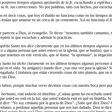
os postreros tiempos algunos apostarán de la fe, escuchando a espíritu
u fe, sus convicciones. No por palabras, sino con hechos, por escucha
s en decir cosas, que hoy el diablo no funciona como en los tiempos de 
 los tenían que amarrar en un cerca de un cementerio. Así no funciona el
 se parecen a Dios, al evangelio. Te dicen: “nosotros también cantamos
 repiten lo que escuchan y además lo practican.
spíritu Santo nos dice claramente que en los últimos tiempos algunos s
 a alguna persona que antes estuvo en la iglesia, que se bautizó, que si
que tenemos en este versículo, que se llama: “la apostasía”, la negación
tu Santo ha dicho claramente en los últimos tiempos algunas personas d
uí en el oído. Su amiga(o) cuando dice: ¿vas otra vez para la iglesia? 
ngañada. Cristianos que están creyendo cosas de otro planeta, que no t
te sin Dios.
s labios, porque muchas veces decimos cosas con nuestra boca pero pra
u hermano, está todavía en tinieblas
. ¿Cuánta gente ha escuchado usted q
e usted no está en la luz, que usted todavía está en qué en tiniebla. S
 dice: “Yo soy cristiano por la gracia de Dios”. ¿Sabe que dice Dios? Q
hermano, a perdonar aquellas personas que nos han dañado, Dios te dice:
 ¿Qué quiere decir eso? Dios quiere que tengamos un corazón limpio, un