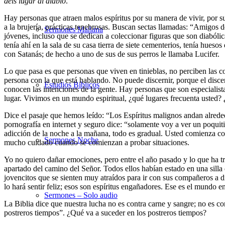
déis lugar al diablo
.
Hay personas que atraen malos espíritus por su manera de vivir, por su 
a la brujería, prácticas tenebrosas. Buscan sectas llamadas: “Amigos 
Sermones Mañana
jóvenes, incluso que se dedican a coleccionar figuras que son diabólic
tenía ahí en la sala de su casa tierra de siete cementerios, tenía hue
con Satanás; de hecho a uno de sus de sus perros le llamaba Lucifer.
Lo que pasa es que personas que viven en tinieblas, no perciben las cos
persona con la que está hablando. No puede discernir, porque el disce
Estudios Bíblicos
conocen las intenciones de la gente. Hay personas que son especialista
lugar. Vivimos en un mundo espiritual, ¿qué lugares frecuenta usted?
Dice el pasaje que hemos leído: “Los Espíritus malignos andan alreded
pornografía en internet y seguro dice: “solamente voy a ver un poquit
adicción de la noche a la mañana, todo es gradual. Usted comienza co
Sermones Noche
mucho cuidado cuando se comienzan a probar situaciones.
Yo no quiero dañar emociones, pero entre el año pasado y lo que ha tr
apartado del camino del Señor. Todos ellos habían estado en una silla 
jovencitos que se sienten muy atraídos para ir con sus compañeros a di
lo hará sentir feliz; esos son espíritus engañadores. Ese es el mundo 
Sermones – Solo audio
La Biblia dice que nuestra lucha no es contra carne y sangre; no es co
postreros tiempos”. ¿Qué va a suceder en los postreros tiempos?