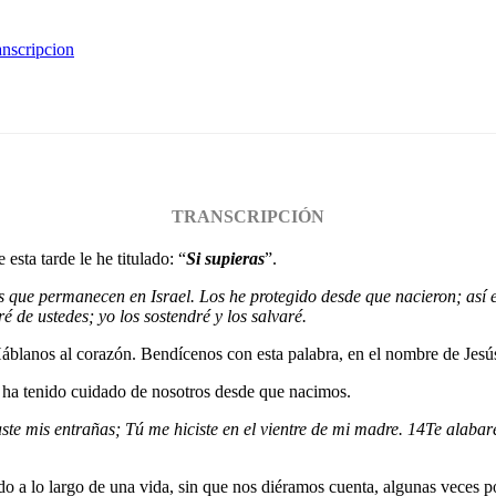
anscripcion
TRANSCRIPCIÓN
esta tarde le he titulado: “
Si supieras
”.
 que permanecen en Israel. Los he protegido desde que nacieron; así e
é de ustedes; yo los sostendré y los salvaré.
 Háblanos al corazón. Bendícenos con esta palabra, en el nombre de Jes
s ha tenido cuidado de nosotros desde que nacimos.
ste mis entrañas; Tú me hiciste en el vientre de mi madre.
14
Te alabar
o a lo largo de una vida, sin que nos diéramos cuenta, algunas veces