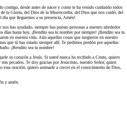
ido contigo, desde antes de nacer y como te ha venido cuidando todos
e la Gloria, del Dios de la Misericordia, del Dios que nos cuidó, del
el día que lleguemos a su presencia, Amén!
 nos has ayudado, siempre has puesto personas a nuestro alrededor
 días hasta hoy. ¡Bendito sea tu nombre por siempre! ¡Bendito sea tu
ron en nuestra vida. Aún aquellas cosas que surgieron en nuestro
os que tú has estado siempre allí. Te pedimos perdón por aquellas
rebaño. ¡Bendito sea tu nombre!
arle su corazón a Jesús. Si usted nunca ha recibido a Cristo, quiero
r mis pecados. Te doy gracias por Jesucristo, nuestro Señor, quien
zo esta oración, quiero animarle a crecer en el conocimiento de Dios,
mén y amén.