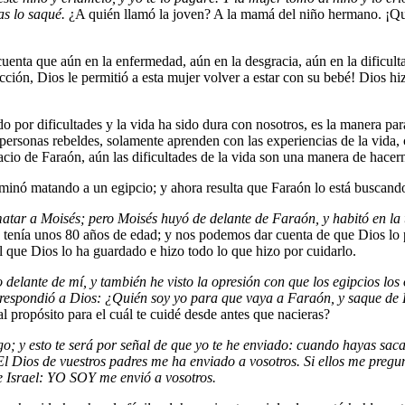
as lo saqué.
¿A quién llamó la joven? A la mamá del niño hermano. ¡Qu
 cuenta que aún en la enfermedad, aún en la desgracia, aún en la dificu
ción, Dios le permitió a esta mujer volver a estar con su bebé! Dios hiz
o por dificultades y la vida ha sido dura con nosotros, es la manera pa
rsonas rebeldes, solamente aprenden con las experiencias de la vida, c
acio de Faraón, aún las dificultades de la vida son una manera de hacern
rminó matando a un egipcio; y ahora resulta que Faraón lo está buscand
tar a Moisés; pero Moisés huyó de delante de Faraón, y habitó en la 
 tenía unos 80 años de edad; y nos podemos dar cuenta de que Dios lo p
l que Dios lo ha guardado e hizo todo lo que hizo por cuidarlo.
do delante de mí, y también he visto la opresión con que los egipcios lo
respondió a Dios: ¿Quién soy yo para que vaya a Faraón, y saque de Eg
l propósito para el cuál te cuidé desde antes que nacieras?
go; y esto te será por señal de que yo te he enviado: cuando hayas sac
o: El Dios de vuestros padres me ha enviado a vosotros. Si ellos me pre
 Israel: YO SOY me envió a vosotros.