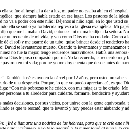
 se fue al hospital a dar a luz, mi padre no estaba ahí en el hospital 
élica, que siempre había estado en ese lugar. Los pastores de la iglesia
usted no va a poder con este niño! Déjenos al niño aquí, en lo que usted
o ella se sintió ya fortalecida regresó a la iglesia evangélica. Mi pa
e dijo que me llamaban David; entonces mi mamá le dijo a la señora: No
cer un recuento de mi vida, y veo como Dios me ha cuidado. Como a lo
e dé el sol) y me agarré de un tubo, quise brincar desde el tendedero ha
dijo: David te levantamos muerto. Cuando te levantamos y comenzamos t
ñez no fue la mejor, tengo recuerdos maravillosos. Había una señora que
eñora Dios le puso compasión por mí. Yo la recuerdo, la recuerdo muy bi
e pasaron en mi vida; porque yo me doy cuenta que desde antes de nace
e”. También José estuvo en la cárcel por 12 años, pero usted no sabe si e
ibrarlo de una desgracia. Porque, lo que yo puedo apreciar acá, es que 
ga: “Con mis pobrezas te he criado, con mis migajas te he criado. Me qu
er personas a tu alrededor para cuidarte, formarte, bendecirte y ayudart
s malas decisiones, por sus vicios, por unirse con la gente equivocada,
lindo es que te rescató, que te levantó y hoy puedes estar alabando y a
n: ¿Iré a llamarte una nodriza de las hebreas, para que te críe este n
este niño y críamelo, y yo te lo pagaré. Y la mujer tomó al niño y lo cri