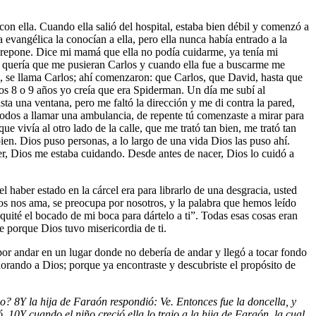
con ella. Cuando ella salió del hospital, estaba bien débil y comenzó a
 evangélica la conocían a ella, pero ella nunca había entrado a la
 se repone. Dice mi mamá que ella no podía cuidarme, ya tenía mi
pá quería que me pusieran Carlos y cuando ella fue a buscarme me
, se llama Carlos; ahí comenzaron: que Carlos, que David, hasta que
s 8 o 9 años yo creía que era Spiderman. Un día me subí al
sta una ventana, pero me faltó la dirección y me di contra la pared,
odos a llamar una ambulancia, de repente tú comenzaste a mirar para
 vivía al otro lado de la calle, que me trató tan bien, me trató tan
en. Dios puso personas, a lo largo de una vida Dios las puso ahí.
r, Dios me estaba cuidando. Desde antes de nacer, Dios lo cuidó a
l haber estado en la cárcel era para librarlo de una desgracia, usted
Dios nos ama, se preocupa por nosotros, y la palabra que hemos leído
ité el bocado de mi boca para dártelo a ti”. Todas esas cosas eran
e porque Dios tuvo misericordia de ti.
 por andar en un lugar donde no debería de andar y llegó a tocar fondo
dorando a Dios; porque ya encontraste y descubriste el propósito de
iño?
8
Y la hija de Faraón respondió: Ve. Entonces fue la doncella, y
ó.
10
Y cuando el niño creció ella lo trajo a la hija de Faraón, la cual