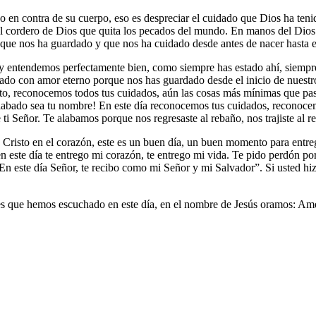
 en contra de su cuerpo, eso es despreciar el cuidado que Dios ha ten
l cordero de Dios que quita los pecados del mundo. En manos del Dios d
 que nos ha guardado y que nos ha cuidado desde antes de nacer hasta 
y entendemos perfectamente bien, como siempre has estado ahí, siempre
o con amor eterno porque nos has guardado desde el inicio de nuestros
, reconocemos todos tus cuidados, aún las cosas más mínimas que pasa
Alabado sea tu nombre! En este día reconocemos tus cuidados, reconocem
i Señor. Te alabamos porque nos regresaste al rebaño, nos trajiste al 
 Cristo en el corazón, este es un buen día, un buen momento para entreg
n este día te entrego mi corazón, te entrego mi vida. Te pido perdón po
 En este día Señor, te recibo como mi Señor y mi Salvador
”. Si usted hi
des que hemos escuchado en este día, en el nombre de Jesús oramos: A