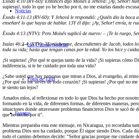
Éxodo 4:10 (RV-60): Entonces dijo Moisés a Jehová: ¡Ay, Señor! nunca 
supieras!, todo lo que yo he hecho por ti, no me estarías dando excu
Noticias
Éxodo 4:11-13 (RV-60): Y Jehová le respondió: ¿Quién dio la boca a
enseñaré lo que hayas de hablar.
13
Y él dijo: ¡Ay, Señor! envía, te 
Éxodo 4:13 (NTV): Pero Moisés suplicó de nuevo: – ¡Te lo ruego, Señ
Isaías 46:3-4 (NTV):
3
Escúchenme, descendientes de Jacob, todos los
Las Últimas Noticias
toda su vida; hasta que tengan canas por la edad. Yo los hice y cuidar
¡Si supieras! ¿Por qué te quejas tanto de la vida? ¡Si supieras cómo D
indiferencia, si te he cuidado por toda una vida?
¿Sabe usted que hay personas que miran a Dios, al evangelio, al reino 
Fotos de TBB
¿Por qué no me sirves de todo corazón? ¡Si supieras! ¿Por qué no me 
te siento tan lejos?
Amados míos, al reflexionar en todo lo que Dios ha hecho por nosotros
formando en la vida, de diferentes formas, de diferentes maneras, pero
situaciones donde atravesaste problemas financieros Dios te sacó de don
Eventos
que he hecho por ti”.
Mientras preparaba esta este mensaje, en Nicaragua, yo recordaba ta
problema Dios nos ha cuidado, porque Él sigue siendo Dios. Cada día 
todo el camino debemos decirle: “Señor gracias porque me cuidaste de