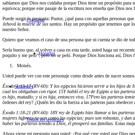
sabíamos que Dios nos cuidaba porque Dios tiene un propósito para nue
equivoca; porque este pasaje de la escritura nos enseña que Dios nos 
Puede surgir la pregunta: Pastor, ¿qué pasa con aquellas personas que 
Contactar
Jehová la muerte de sus santos
. Hay un propósito que tenemos que logr
nuestro Señor.
Quiero que veamos el caso de una persona que ni cuenta se dio de tod
Sería bueno que, al volver a casa en esta tarde, usted haga un recuent
Horarios
poquito y me pelo”, pero no se peló. Porque Dios funciona así, Dios 
Moisés
.
Usted puede ver con este personaje como desde antes de nacer somos
Éxodo 1:13-17 (RV-60): Y los egipcios hicieron servir a los hijos de 
Sermones
cual los obligaban con rigor.
15
Y habló el rey de Egipto a las partera
es hijo, matadlo; y si es hija, entonces viva.
17
Pero las parteras temie
órdenes del rey? ¿Quién les dio la fuerza a las parteras para obedecer
Éxodo 1:18-21 (RV-60):
18
Y rey de Egipto hizo llamar a las parteras
mujeres hebreas no son como las egipcias; pues son robustas, y dan a
Todos los sermones
haber las parteras temido a Dios, él prosperó sus familias.
Estas mujer
Ahora viene mi pregunta para usted: ¿Por qué cree usted que Dios perm