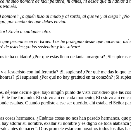
he sido hombre de fácil palabra, ni antes, ni desde que tú hablas a tu
sas Moisés.
l hombre? ¿o quién hizo al mudo y al sordo, al que ve y al ciego? ¿N
ruego, por medio del que debes enviar.
or! Envía a cualquier otro.
 que permanecen en Israel. Los he protegido desde que nacieron; así e
é de ustedes; yo los sostendré y los salvaré.
ios te ha cuidado! ¿Por qué estás lleno de tanta amargura? ¡Si supieras 
y a Jesucristo con indiferencia? ¡Si supieras! ¿Por qué me das lo que te
honras? ¡Si supieras! ¿Por qué no hay gratitud en tu corazón? ¡Si supi
, déjeme decirle que: bajo ningún punto de vista considero que las cos
 Él te fue forjando. Él estuvo ahí en cada momento, Él estuvo ahí en cad
de estabas. Cuando perdiste a ese ser querido, ahí estaba el Señor para 
ntas cosas hermanos. ¿Cuántas cosas no nos han pasado hermanos, que 
hay adorar su nombre, exaltar su nombre y es digno de toda alabanza y
sde antes de nacer”. Dios promete estar con nosotros todos los días ha