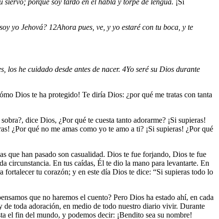
 siervo; porque soy tardo en el habla y torpe de lengua.
¡Si
o soy yo Jehová?
12
Ahora pues, ve, y yo estaré con tu boca, y te
s, los he cuidado desde antes de nacer.
4
Yo seré su Dios durante
cómo Dios te ha protegido! Te diría Dios: ¿por qué me tratas con tanta
 sobra?, dice Dios, ¿Por qué te cuesta tanto adorarme? ¡Si supieras!
eras! ¿Por qué no me amas como yo te amo a ti? ¡Si supieras! ¿Por qué
as que han pasado son casualidad. Dios te fue forjando, Dios te fue
a circunstancia. En tus caídas, Él te dio la mano para levantarte. En
fortalecer tu corazón; y en este día Dios te dice: “Si supieras todo lo
pensamos que no haremos el cuento? Pero Dios ha estado ahí, en cada
 de toda adoración, en medio de todo nuestro diario vivir. Durante
sta el fin del mundo, y podemos decir: ¡Bendito sea su nombre!