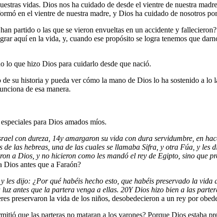
stras vidas. Dios nos ha cuidado de desde el vientre de nuestra madre. 
formó en el vientre de nuestra madre, y Dios ha cuidado de nosotros por
han partido o las que se vieron envueltas en un accidente y fallecieron?
ar aquí en la vida, y, cuando ese propósito se logra tenemos que darnos 
o lo que hizo Dios para cuidarlo desde que nació.
o de su historia y pueda ver cómo la mano de Dios lo ha sostenido a lo 
funciona de esa manera.
 especiales para Dios amados míos.
Israel con dureza,
14
y amargaron su vida con dura servidumbre, en hacer
s de las hebreas, una de las cuales se llamaba Sifra, y otra Fúa, y les d
ron a Dios, y no hicieron como les mandó el rey de Egipto, sino que pre
 a Dios antes que a Faraón?
 y les dijo: ¿Por qué habéis hecho esto, que habéis preservado la vida 
 luz antes que la partera venga a ellas.
20
Y Dios hizo bien a las parter
es preservaron la vida de los niños, desobedecieron a un rey por obede
itió que las parteras no mataran a los varones? Porque Dios estaba pre