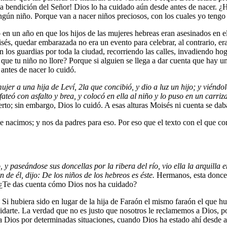
la bendición del Señor! Dios lo ha cuidado aún desde antes de nacer. ¿H
ngún niño. Porque van a nacer niños preciosos, con los cuales yo tengo 
n un año en que los hijos de las mujeres hebreas eran asesinados en el
sés, quedar embarazada no era un evento para celebrar, al contrario, er
 los guardias por toda la ciudad, recorriendo las calles, invadiendo h
ue tu niño no llore? Porque si alguien se llega a dar cuenta que hay un b
antes de nacer lo cuidó.
mujer a una hija de Leví,
2
la que concibió, y dio a luz un hijo; y viénd
eó con asfalto y brea, y colocó en ella al niño y lo puso en un carrizal
uerto; sin embargo, Dios lo cuidó. A esas alturas Moisés ni cuenta se d
 nacimos; y nos da padres para eso. Por eso que el texto con el que 
, y paseándose sus doncellas por la ribera del río, vio ella la arquilla 
 de él, dijo: De los niños de los hebreos es éste.
Hermanos, esta doncel
! ¿Te das cuenta cómo Dios nos ha cuidado?
. Si hubiera sido en lugar de la hija de Faraón el mismo faraón el que h
darte. La verdad que no es justo que nosotros le reclamemos a Dios, po
 Dios por determinadas situaciones, cuando Dios ha estado ahí desde an