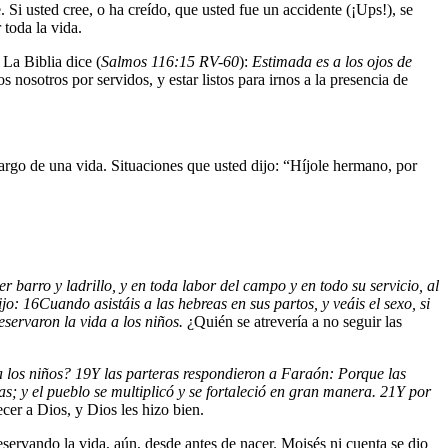
Si usted cree, o ha creído, que usted fue un accidente (¡Ups!), se
 toda la vida.
 La Biblia dice (
Salmos 116:15 RV-60
):
Estimada es a los ojos de
nosotros por servidos, y estar listos para irnos a la presencia de
largo de una vida. Situaciones que usted dijo: “Híjole hermano, por
 barro y ladrillo, y en toda labor del campo y en todo su servicio, al
ijo:
16
Cuando asistáis a las hebreas en sus partos, y veáis el sexo, si
servaron la vida a los niños.
¿Quién se atrevería a no seguir las
a los niños?
19
Y las parteras respondieron a Faraón: Porque las
as; y el pueblo se multiplicó y se fortaleció en gran manera.
21
Y por
cer a Dios, y Dios les hizo bien.
servando la vida, aún, desde antes de nacer. Moisés ni cuenta se dio