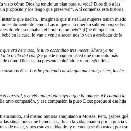
a visto cómo Dios ha tenido un plan para su vida? Dios dijo a las
un propósito y los tengo que preservar”. Ahí comienza esta historia.
 instante que nacían. ¡Imagínate qué triste! Las mujeres tenían miedo
a un sentimiento de temor. Las mujeres no querían salir embarazadas
ogares donde escuchaban el llorar de un bebé? ¡Qué tiempos tan
ebé en la casa, lo van a venir a sacar, nos lo van a arrebatar de la
ole que era hermoso, le tuvo escondido tres meses.
3
Pero ya no
 a la orilla del río.
¡Se puede imaginar usted qué momento más
aba de cómo Dios estaba presente cuidándole y protegiéndole.
comenzamos dice:
Los he protegido desde que nacieron; así es, los he
en el carrizal, y envió una criada suya a que la tomase.
6
Y cuando la
la tuvo compasión, y esa compasión la puso Dios; porque si esa hija
ubiera salido, ahí mismo hubiera aniquilado a Moisés. Pero, ¿sabes qué
r las situaciones que hemos pasado en la vida; cuando por la gracia y
tes de nacer, y nos estuvo cuidando, y ni cuenta se dio usted; por eso