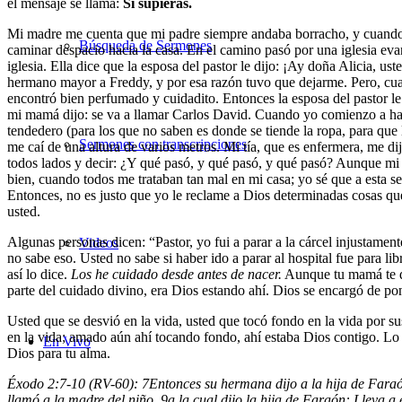
el mensaje se llama:
Si supieras.
Mi madre me cuenta que mi padre siempre andaba borracho, y cuando ella
Búsqueda de Sermones
caminar despacio hacia la casa. En el camino pasó por una iglesia evang
iglesia. Ella dice que la esposa del pastor le dijo: ¡Ay doña Alicia, 
hermano mayor a Freddy, y por esa razón tuvo que dejarme. Pero, cuand
encontró bien perfumado y cuidadito. Entonces la esposa del pastor l
mi mamá dijo: se va a llamar Carlos David. Cuando yo comienzo a ha
tendedero (para los que no saben es donde se tiende la ropa, para que l
Sermones con transcripciones
me caí de una altura de varios metros. Mi tía, que es enfermera, me 
todos lados y decir: ¿Y qué pasó, y qué pasó, y qué pasó? Aunque mi ni
bien, cuando todos me trataban tan mal en mi casa; yo sé que a esta s
Entonces, no es justo que yo le reclame a Dios determinadas cosas qu
usted.
Algunas personas dicen: “Pastor, yo fui a parar a la cárcel injustament
Videos
no sabe eso. Usted no sabe si haber ido a parar al hospital fue para l
así lo dice.
Los he cuidado desde antes de nacer.
Aunque tu mamá te di
parte del cuidado divino, era Dios estando ahí. Dios se encargó de pon
Usted que se desvió en la vida, usted que tocó fondo en la vida por su
en la vida; amado aún ahí tocando fondo, ahí estaba Dios contigo. Lo 
En Vivo
Dios para tu alma.
Éxodo 2:7-10 (RV-60):
7
Entonces su hermana dijo a la hija de Faraó
llamó a la madre del niño,
9
a la cual dijo la hija de Faraón: Lleva a 