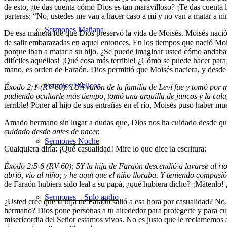
de esto, ¿te das cuenta cómo Dios es tan maravilloso? ¡Te das cuenta 
parteras: “No, ustedes me van a hacer caso a mí y no van a matar a ni
Sermones Mañana
De esa manera fue que Dios preservó la vida de Moisés. Moisés nació e
de salir embarazadas en aquel entonces. En los tiempos que nació Moi
porque iban a matar a su hijo. ¿Se puede imaginar usted cómo andaban
difíciles aquellos! ¡Qué cosa más terrible! ¿Cómo se puede hacer para q
mano, es orden de Faraón. Dios permitió que Moisés naciera, y desde 
Estudios Bíblicos
Éxodo 2:1-(RV-60):
1
Un varón de la familia de Leví fue y tomó por 
pudiendo ocultarle más tiempo, tomó una arquilla de juncos y la calafat
terrible! Poner al hijo de sus entrañas en el río, Moisés puso haber m
Amado hermano sin lugar a dudas que, Dios nos ha cuidado desde que
cuidado desde antes de nacer.
Sermones Noche
Cualquiera diría: ¡Qué casualidad! Mire lo que dice la escritura:
Éxodo 2:5-6 (RV-60):
5
Y la hija de Faraón descendió a lavarse al río
abrió, vio al niño; y he aquí que el niño lloraba. Y teniendo compasión
de Faraón hubiera sido leal a su papá, ¿qué hubiera dicho? ¡Mátenlo
Sermones – Solo audio
¿Usted cree que la hija de Faraón salió a esa hora por casualidad? No
hermano? Dios pone personas a tu alrededor para protegerte y para cui
misericordia del Señor estamos vivos. No es justo que le reclamemos a