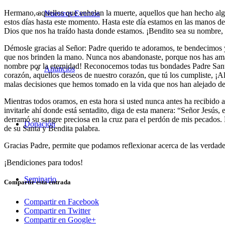
Hermano, aquellos que anhelan la muerte, aquellos que han hecho algo
Nuestros Eventos
estos días hasta este momento. Hasta este día estamos en las manos de
Dios que nos ha traído hasta donde estamos. ¡Bendito sea su nombre,
Démosle gracias al Señor: Padre querido te adoramos, te bendecimos 
que nos brinden la mano. Nunca nos abandonaste, porque nos has amad
nombre por la eternidad! Reconocemos todas tus bondades Padre Santo
Anuncios
corazón, aquellos deseos de nuestro corazón, que tú los cumpliste, ¡
malas decisiones que hemos tomado en la vida que nos han alejado de t
Mientras todos oramos, en esta hora si usted nunca antes ha recibido a
invitarle ahí donde está sentadito, diga de esta manera: “
Señor Jesús, e
derramó su sangre preciosa en la cruz para el perdón de mis pecados.
Donación
de su Santa y Bendita palabra.
Gracias Padre, permite que podamos reflexionar acerca de las verda
¡Bendiciones para todos!
Seminario
Compartir esta entrada
Compartir en Facebook
Compartir en Twitter
Compartir en Google+