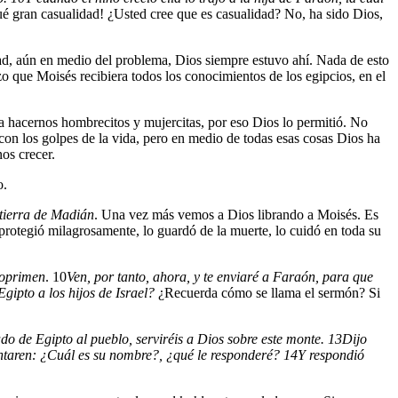
é gran casualidad! ¿Usted cree que es casualidad? No, ha sido Dios,
ltad, aún en medio del problema, Dios siempre estuvo ahí. Nada de esto
o que Moisés recibiera todos los conocimientos de los egipcios, en el
ra hacernos hombrecitos y mujercitas, por eso Dios lo permitió. No
on los golpes de la vida, pero en medio de todas esas cosas Dios ha
os crecer.
o.
tierra de Madián
. Una vez más vemos a Dios librando a Moisés. Es
rotegió milagrosamente, lo guardó de la muerte, lo cuidó en toda su
s oprimen
.
10
Ven, por tanto, ahora, y te enviaré a Faraón, para que
ipto a los hijos de Israel?
¿Recuerda cómo se llama el sermón?
Si
ado de Egipto al pueblo, serviréis a Dios sobre este monte.
13
Dijo
guntaren: ¿Cuál es su nombre?, ¿qué le responderé?
14
Y respondió