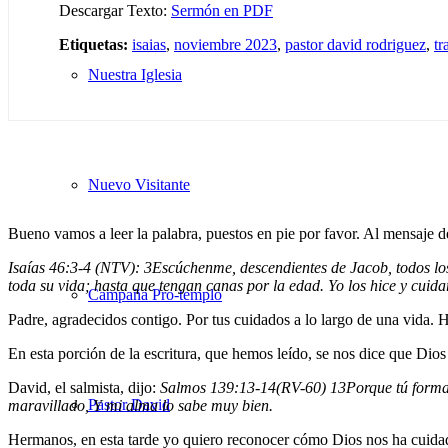
Descargar Texto:
Sermón en PDF
Etiquetas:
isaias
,
noviembre 2023
,
pastor david rodriguez
,
tr
Nuestra Iglesia
Nuevo Visitante
Bueno vamos a leer la palabra, puestos en pie por favor. Al mensaje de 
Isaías 46:3-4 (NTV):
3
Escúchenme, descendientes de Jacob, todos los
toda su vida; hasta que tengan canas por la edad. Yo los hice y cuidar
Campaña Pro-templo
Padre, agradecidos contigo. Por tus cuidados a lo largo de una vida.
En esta porción de la escritura, que hemos leído, se nos dice que Dio
David, el salmista, dijo:
Salmos 139:13-14(RV-60)
13
Porque tú forma
Pastor David
maravillado, Y mi alma lo sabe muy bien.
Hermanos, en esta tarde yo quiero reconocer cómo Dios nos ha cuidad