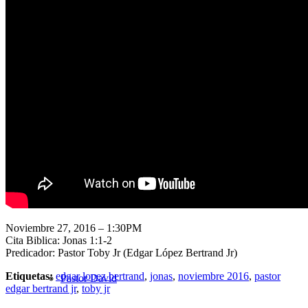
Nuestra Iglesia
Nuevo Visitante
Campaña Pro-templo
Noviembre 27, 2016 – 1:30PM
Cita Biblica: Jonas 1:1-2
Predicador: Pastor Toby Jr (Edgar López Bertrand Jr)
Etiquetas:
edgar lopez bertrand
,
jonas
,
noviembre 2016
,
pastor
Pastor David
edgar bertrand jr
,
toby jr