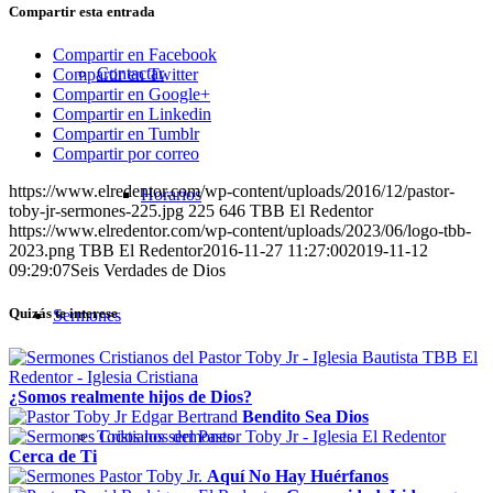
Compartir esta entrada
Compartir en Facebook
Contactar
Compartir en Twitter
Compartir en Google+
Compartir en Linkedin
Compartir en Tumblr
Compartir por correo
https://www.elredentor.com/wp-content/uploads/2016/12/pastor-
Horarios
toby-jr-sermones-225.jpg
225
646
TBB El Redentor
https://www.elredentor.com/wp-content/uploads/2023/06/logo-tbb-
2023.png
TBB El Redentor
2016-11-27 11:27:00
2019-11-12
09:29:07
Seis Verdades de Dios
Quizás te interese
Sermones
¿Somos realmente hijos de Dios?
Bendito Sea Dios
Todos los sermones
Cerca de Ti
Aquí No Hay Huérfanos