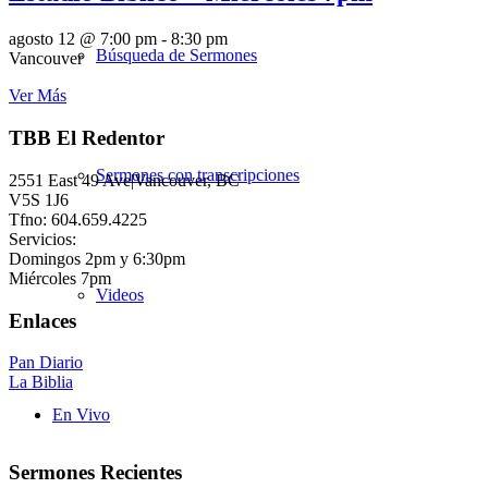
agosto 12 @ 7:00 pm
-
8:30 pm
Búsqueda de Sermones
Vancouver
Ver Más
TBB El Redentor
Sermones con transcripciones
2551 East 49 Ave|Vancouver, BC
V5S 1J6
Tfno: 604.659.4225
Servicios:
Domingos 2pm y 6:30pm
Miércoles 7pm
Videos
Enlaces
Pan Diario
La Biblia
En Vivo
Sermones Recientes