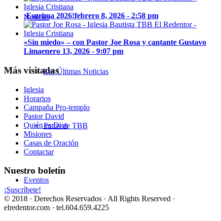
¡Esgrima 2026!
febrero 8, 2026 - 2:58 pm
Noticias
«Sin miedo» – con Pastor Joe Rosa y cantante Gustavo
Lima
enero 13, 2026 - 9:07 pm
Más visitadas
Las Últimas Noticias
Iglesia
Horarios
Campaña Pro-templo
Pastor David
Quién es Dios
Fotos de TBB
Misiones
Casas de Oración
Contactar
Nuestro boletín
Eventos
¡Suscríbete!
© 2018 · Derechos Reservados · All Rights Reserved ·
elredentor.com · tel.604.659.4225