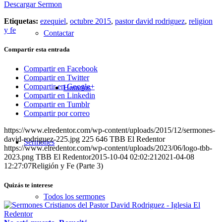
Descargar Sermon
Etiquetas:
ezequiel
,
octubre 2015
,
pastor david rodriguez
,
religion
y fe
Contactar
Compartir esta entrada
Compartir en Facebook
Compartir en Twitter
Compartir en Google+
Horarios
Compartir en Linkedin
Compartir en Tumblr
Compartir por correo
https://www.elredentor.com/wp-content/uploads/2015/12/sermones-
david-rodriguez-225.jpg
225
646
TBB El Redentor
Sermones
https://www.elredentor.com/wp-content/uploads/2023/06/logo-tbb-
2023.png
TBB El Redentor
2015-10-04 02:02:21
2021-04-08
12:27:07
Religión y Fe (Parte 3)
Quizás te interese
Todos los sermones