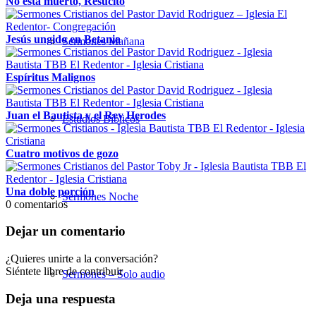
No está muerto, Resucitó
Jesús ungido en Betania
Sermones Mañana
Espíritus Malignos
Juan el Bautista y el Rey Herodes
Estudios Bíblicos
Cuatro motivos de gozo
Una doble porción
Sermones Noche
0
comentarios
Dejar un comentario
¿Quieres unirte a la conversación?
Siéntete libre de contribuir
Sermones – Solo audio
Deja una respuesta