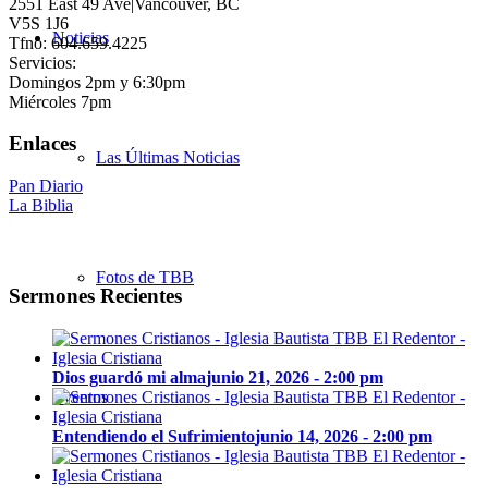
2551 East 49 Ave|Vancouver, BC
V5S 1J6
Noticias
Tfno: 604.659.4225
Servicios:
Domingos 2pm y 6:30pm
Miércoles 7pm
Enlaces
Las Últimas Noticias
Pan Diario
La Biblia
Fotos de TBB
Sermones Recientes
Dios guardó mi alma
junio 21, 2026 - 2:00 pm
Eventos
Entendiendo el Sufrimiento
junio 14, 2026 - 2:00 pm