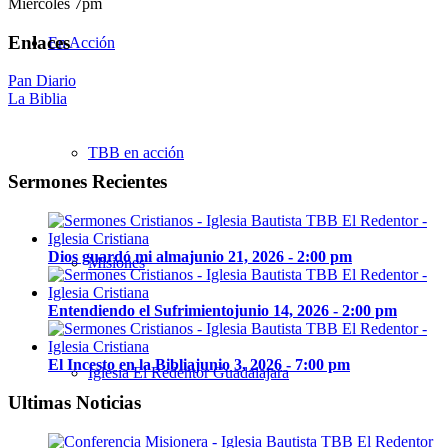
Miércoles 7pm
Enlaces
En Acción
Pan Diario
La Biblia
TBB en acción
Sermones Recientes
Dios guardó mi alma
junio 21, 2026 - 2:00 pm
Misiones
Entendiendo el Sufrimiento
junio 14, 2026 - 2:00 pm
El Incesto en la Biblia
junio 3, 2026 - 7:00 pm
Iglesia El Redentor Guadalajara
Ultimas Noticias