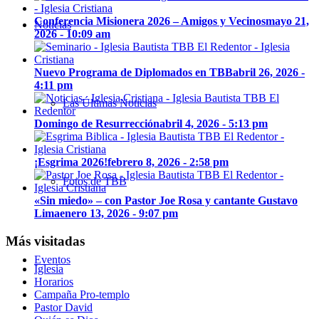
Conferencia Misionera 2026 – Amigos y Vecinos
mayo 21,
Noticias
2026 - 10:09 am
Nuevo Programa de Diplomados en TBB
abril 26, 2026 -
4:11 pm
Las Últimas Noticias
Domingo de Resurrección
abril 4, 2026 - 5:13 pm
¡Esgrima 2026!
febrero 8, 2026 - 2:58 pm
Fotos de TBB
«Sin miedo» – con Pastor Joe Rosa y cantante Gustavo
Lima
enero 13, 2026 - 9:07 pm
Más visitadas
Eventos
Iglesia
Horarios
Campaña Pro-templo
Pastor David