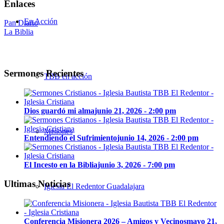
Enlaces
En Acción
Pan Diario
La Biblia
Sermones Recientes
TBB en acción
Dios guardó mi alma
junio 21, 2026 - 2:00 pm
Misiones
Entendiendo el Sufrimiento
junio 14, 2026 - 2:00 pm
El Incesto en la Biblia
junio 3, 2026 - 7:00 pm
Ultimas Noticias
Iglesia El Redentor Guadalajara
Conferencia Misionera 2026 – Amigos y Vecinos
mayo 21,