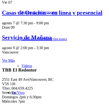
Vie
07
Casas de Oración – en línea y presencial
Búsqueda de Sermones
agosto 7 @ 7:30 pm
-
9:00 pm
Dom
09
Servicio de Mañana
Sermones con transcripciones
agosto 9 @ 2:00 pm
-
3:30 pm
Vancouver
Ver Más
Videos
TBB El Redentor
2551 East 49 Ave|Vancouver, BC
V5S 1J6
Tfno: 604.659.4225
Servicios:
En Vivo
Domingos 2pm y 6:30pm
Miércoles 7pm