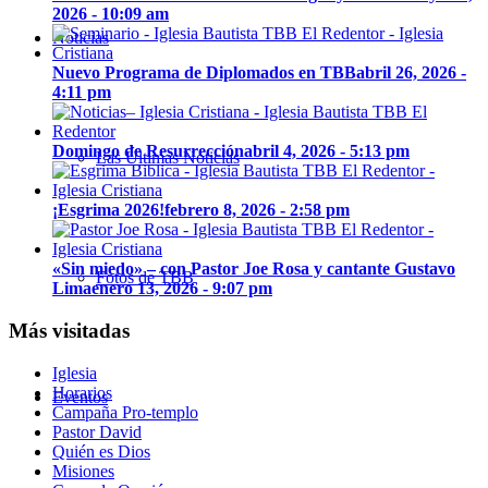
2026 - 10:09 am
Noticias
Nuevo Programa de Diplomados en TBB
abril 26, 2026 -
4:11 pm
Domingo de Resurrección
abril 4, 2026 - 5:13 pm
Las Últimas Noticias
¡Esgrima 2026!
febrero 8, 2026 - 2:58 pm
«Sin miedo» – con Pastor Joe Rosa y cantante Gustavo
Fotos de TBB
Lima
enero 13, 2026 - 9:07 pm
Más visitadas
Iglesia
Horarios
Eventos
Campaña Pro-templo
Pastor David
Quién es Dios
Misiones