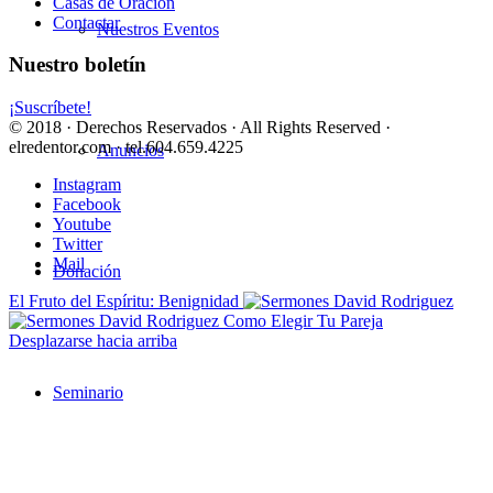
Casas de Oración
Contactar
Nuestros Eventos
Nuestro boletín
¡Suscríbete!
© 2018 · Derechos Reservados · All Rights Reserved ·
elredentor.com · tel.604.659.4225
Anuncios
Instagram
Facebook
Youtube
Twitter
Mail
Donación
El Fruto del Espíritu: Benignidad
Como Elegir Tu Pareja
Desplazarse hacia arriba
Seminario