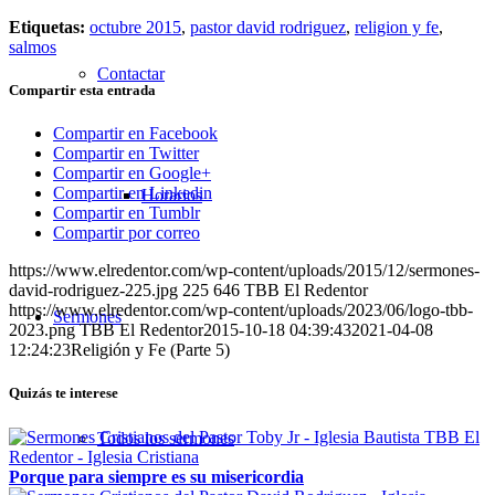
Etiquetas:
octubre 2015
,
pastor david rodriguez
,
religion y fe
,
salmos
Contactar
Compartir esta entrada
Compartir en Facebook
Compartir en Twitter
Compartir en Google+
Compartir en Linkedin
Horarios
Compartir en Tumblr
Compartir por correo
https://www.elredentor.com/wp-content/uploads/2015/12/sermones-
david-rodriguez-225.jpg
225
646
TBB El Redentor
https://www.elredentor.com/wp-content/uploads/2023/06/logo-tbb-
Sermones
2023.png
TBB El Redentor
2015-10-18 04:39:43
2021-04-08
12:24:23
Religión y Fe (Parte 5)
Quizás te interese
Todos los sermones
Porque para siempre es su misericordia