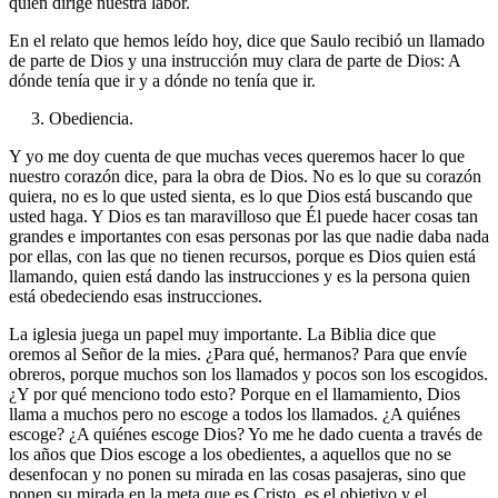
quién dirige nuestra labor.
En el relato que hemos leído hoy, dice que Saulo recibió un llamado
de parte de Dios y una instrucción muy clara de parte de Dios: A
dónde tenía que ir y a dónde no tenía que ir.
3. Obediencia.
Y yo me doy cuenta de que muchas veces queremos hacer lo que
nuestro corazón dice, para la obra de Dios. No es lo que su corazón
quiera, no es lo que usted sienta, es lo que Dios está buscando que
usted haga. Y Dios es tan maravilloso que Él puede hacer cosas tan
grandes e importantes con esas personas por las que nadie daba nada
por ellas, con las que no tienen recursos, porque es Dios quien está
llamando, quien está dando las instrucciones y es la persona quien
está obedeciendo esas instrucciones.
La iglesia juega un papel muy importante. La Biblia dice que
oremos al Señor de la mies. ¿Para qué, hermanos? Para que envíe
obreros, porque muchos son los llamados y pocos son los escogidos.
¿Y por qué menciono todo esto? Porque en el llamamiento, Dios
llama a muchos pero no escoge a todos los llamados. ¿A quiénes
escoge? ¿A quiénes escoge Dios? Yo me he dado cuenta a través de
los años que Dios escoge a los obedientes, a aquellos que no se
desenfocan y no ponen su mirada en las cosas pasajeras, sino que
ponen su mirada en la meta que es Cristo, es el objetivo y el