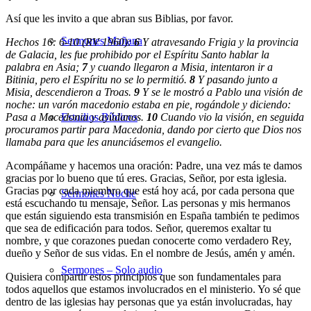
Así que les invito a que abran sus Biblias, por favor.
Sermones Mañana
Hechos 16: 6-10 (RV 1960):
6
Y atravesando Frigia y la provincia
de Galacia, les fue prohibido por el Espíritu Santo hablar la
palabra en Asia;
7
y cuando llegaron a Misia, intentaron ir a
Bitinia, pero el Espíritu no se lo permitió.
8
Y pasando junto a
Misia, descendieron a Troas.
9
Y se le mostró a Pablo una visión de
noche: un varón macedonio estaba en pie, rogándole y diciendo:
Pasa a Macedonia y ayúdanos.
Estudios Bíblicos
10
Cuando vio la visión, en seguida
procuramos partir para Macedonia, dando por cierto que Dios nos
llamaba para que les anunciásemos el evangelio.
Acompáñame y hacemos una oración: Padre, una vez más te damos
gracias por lo bueno que tú eres. Gracias, Señor, por esta iglesia.
Gracias por cada miembro que está hoy acá, por cada persona que
Sermones Noche
está escuchando tu mensaje, Señor. Las personas y mis hermanos
que están siguiendo esta transmisión en España también te pedimos
que sea de edificación para todos. Señor, queremos exaltar tu
nombre, y que corazones puedan conocerte como verdadero Rey,
dueño y Señor de sus vidas. En el nombre de Jesús, amén y amén.
Sermones – Solo audio
Quisiera compartir estos principios que son fundamentales para
todos aquellos que estamos involucrados en el ministerio. Yo sé que
dentro de las iglesias hay personas que ya están involucradas, hay