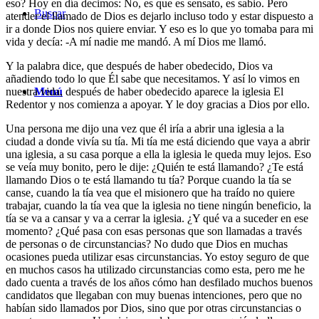
eso? Hoy en día decimos: No, es que es sensato, es sabio. Pero
Buscar
atender el llamado de Dios es dejarlo incluso todo y estar dispuesto a
ir a donde Dios nos quiere enviar. Y eso es lo que yo tomaba para mi
vida y decía: -A mí nadie me mandó. A mí Dios me llamó.
Y la palabra dice, que después de haber obedecido, Dios va
añadiendo todo lo que Él sabe que necesitamos. Y así lo vimos en
nuestra vida, después de haber obedecido aparece la iglesia El
Menú
Redentor y nos comienza a apoyar. Y le doy gracias a Dios por ello.
Una persona me dijo una vez que él iría a abrir una iglesia a la
ciudad a donde vivía su tía. Mi tía me está diciendo que vaya a abrir
una iglesia, a su casa porque a ella la iglesia le queda muy lejos. Eso
se veía muy bonito, pero le dije: ¿Quién te está llamando? ¿Te está
llamando Dios o te está llamando tu tía? Porque cuando la tía se
canse, cuando la tía vea que el misionero que ha traído no quiere
trabajar, cuando la tía vea que la iglesia no tiene ningún beneficio, la
tía se va a cansar y va a cerrar la iglesia. ¿Y qué va a suceder en ese
momento? ¿Qué pasa con esas personas que son llamadas a través
de personas o de circunstancias? No dudo que Dios en muchas
ocasiones pueda utilizar esas circunstancias. Yo estoy seguro de que
en muchos casos ha utilizado circunstancias como esta, pero me he
dado cuenta a través de los años cómo han desfilado muchos buenos
candidatos que llegaban con muy buenas intenciones, pero que no
habían sido llamados por Dios, sino que por otras circunstancias o