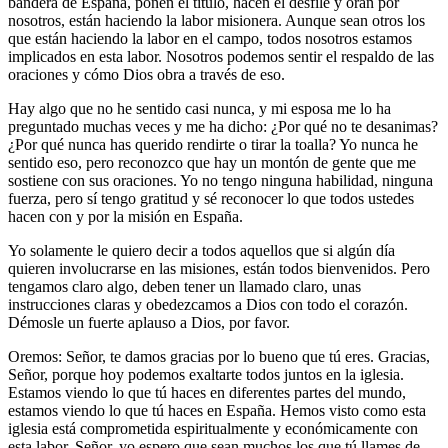
bandera de España, ponen el título, hacen el desfile y oran por
nosotros, están haciendo la labor misionera. Aunque sean otros los
que están haciendo la labor en el campo, todos nosotros estamos
implicados en esta labor. Nosotros podemos sentir el respaldo de las
oraciones y cómo Dios obra a través de eso.
Hay algo que no he sentido casi nunca, y mi esposa me lo ha
preguntado muchas veces y me ha dicho: ¿Por qué no te desanimas?
¿Por qué nunca has querido rendirte o tirar la toalla? Yo nunca he
sentido eso, pero reconozco que hay un montón de gente que me
sostiene con sus oraciones. Yo no tengo ninguna habilidad, ninguna
fuerza, pero sí tengo gratitud y sé reconocer lo que todos ustedes
hacen con y por la misión en España.
Yo solamente le quiero decir a todos aquellos que si algún día
quieren involucrarse en las misiones, están todos bienvenidos. Pero
tengamos claro algo, deben tener un llamado claro, unas
instrucciones claras y obedezcamos a Dios con todo el corazón.
Démosle un fuerte aplauso a Dios, por favor.
Oremos: Señor, te damos gracias por lo bueno que tú eres. Gracias,
Señor, porque hoy podemos exaltarte todos juntos en la iglesia.
Estamos viendo lo que tú haces en diferentes partes del mundo,
estamos viendo lo que tú haces en España. Hemos visto como esta
iglesia está comprometida espiritualmente y económicamente con
esta labor. Señor, yo espero que sean muchos los que tú llames de