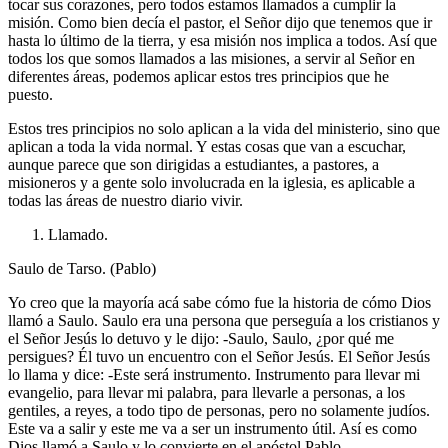
tocar sus corazones, pero todos estamos llamados a cumplir la
misión. Como bien decía el pastor, el Señor dijo que tenemos que ir
hasta lo último de la tierra, y esa misión nos implica a todos. Así que
todos los que somos llamados a las misiones, a servir al Señor en
diferentes áreas, podemos aplicar estos tres principios que he
puesto.
Estos tres principios no solo aplican a la vida del ministerio, sino que
aplican a toda la vida normal. Y estas cosas que van a escuchar,
aunque parece que son dirigidas a estudiantes, a pastores, a
misioneros y a gente solo involucrada en la iglesia, es aplicable a
todas las áreas de nuestro diario vivir.
Llamado.
Saulo de Tarso. (Pablo)
Yo creo que la mayoría acá sabe cómo fue la historia de cómo Dios
llamó a Saulo. Saulo era una persona que perseguía a los cristianos y
el Señor Jesús lo detuvo y le dijo: -Saulo, Saulo, ¿por qué me
persigues? Él tuvo un encuentro con el Señor Jesús. El Señor Jesús
lo llama y dice: -Este será instrumento. Instrumento para llevar mi
evangelio, para llevar mi palabra, para llevarle a personas, a los
gentiles, a reyes, a todo tipo de personas, pero no solamente judíos.
Este va a salir y este me va a ser un instrumento útil. Así es como
Dios llamó a Saulo y lo convierte en el apóstol Pablo.