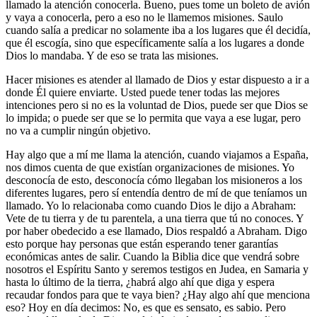
llamado la atención conocerla. Bueno, pues tome un boleto de avión
y vaya a conocerla, pero a eso no le llamemos misiones. Saulo
cuando salía a predicar no solamente iba a los lugares que él decidía,
que él escogía, sino que específicamente salía a los lugares a donde
Dios lo mandaba. Y de eso se trata las misiones.
Hacer misiones es atender al llamado de Dios y estar dispuesto a ir a
donde Él quiere enviarte. Usted puede tener todas las mejores
intenciones pero si no es la voluntad de Dios, puede ser que Dios se
lo impida; o puede ser que se lo permita que vaya a ese lugar, pero
no va a cumplir ningún objetivo.
Hay algo que a mí me llama la atención, cuando viajamos a España,
nos dimos cuenta de que existían organizaciones de misiones. Yo
desconocía de esto, desconocía cómo llegaban los misioneros a los
diferentes lugares, pero sí entendía dentro de mí de que teníamos un
llamado. Yo lo relacionaba como cuando Dios le dijo a Abraham:
Vete de tu tierra y de tu parentela, a una tierra que tú no conoces. Y
por haber obedecido a ese llamado, Dios respaldó a Abraham. Digo
esto porque hay personas que están esperando tener garantías
económicas antes de salir. Cuando la Biblia dice que vendrá sobre
nosotros el Espíritu Santo y seremos testigos en Judea, en Samaria y
hasta lo último de la tierra, ¿habrá algo ahí que diga y espera
recaudar fondos para que te vaya bien? ¿Hay algo ahí que menciona
eso? Hoy en día decimos: No, es que es sensato, es sabio. Pero