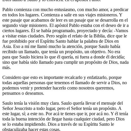
Pablo comienza con mucho entusiasmo, con mucho amor, a predicar
en todos los lugares. Comienza a salir en sus viajes misioneros. Y
este pasaje que acabamos de leer es un pasaje que se desarrolla en el
segundo viaje misionero. El apóstol Pablo estaba con el deseo de ir a
ciertos lugares. Él se había programado, proyectado y decía: -Vamos
a visitar estas ciudades. Pero según el relato de la Biblia, dice que le
fue prohibido por el Espíritu Santo hablar la palabra de Dios en
Asia. Eso a mí me llamó mucho la atención, porque Saulo había
recibido un llamado, que tenía un propósito, un objetivo. No era
para que Saulo hiciera lo que él quería, ni fuera a donde él decidía;
sino que había sido llamado para cumplir un propósito de Dios, nada
más.
Considero que esto es importante recalcarlo y enfatizarlo, porque
todas aquellas personas que tenemos el llamado de servir a Dios, no
podemos venir y pretender hacerlo como nosotros queremos,
pensamos o deseamos.
Saulo tenía la visión muy clara. Saulo quería llevar el mensaje del
Señor Jesucristo a todo lugar, pero el Señor tenía un propósito. A
este lugar, sí; a este no. Por acá te tienes que ir, por acá no. Y él tenía
toda la buena intención de llegar hasta cualquier ciudad, pero Dios
se lo estaba impidiendo. Dios a través de su Espíritu Santo le
obstaculizaba hacer estas cosas.