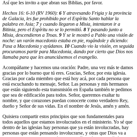
Así que les invito a que abran sus Biblias, por favor.
Hechos 16: 6-10 (RV 1960):
6
Y atravesando Frigia y la provincia
de Galacia, les fue prohibido por el Espíritu Santo hablar la
palabra en Asia;
7
y cuando llegaron a Misia, intentaron ir a
Bitinia, pero el Espíritu no se lo permitió.
8
Y pasando junto a
Misia, descendieron a Troas.
9
Y se le mostró a Pablo una visión de
noche: un varón macedonio estaba en pie, rogándole y diciendo:
Pasa a Macedonia y ayúdanos.
10
Cuando vio la visión, en seguida
procuramos partir para Macedonia, dando por cierto que Dios nos
llamaba para que les anunciásemos el evangelio.
Acompáñame y hacemos una oración: Padre, una vez más te damos
gracias por lo bueno que tú eres. Gracias, Señor, por esta iglesia.
Gracias por cada miembro que está hoy acá, por cada persona que
está escuchando tu mensaje, Señor. Las personas y mis hermanos
que están siguiendo esta transmisión en España también te pedimos
que sea de edificación para todos. Señor, queremos exaltar tu
nombre, y que corazones puedan conocerte como verdadero Rey,
dueño y Señor de sus vidas. En el nombre de Jesús, amén y amén.
Quisiera compartir estos principios que son fundamentales para
todos aquellos que estamos involucrados en el ministerio. Yo sé que
dentro de las iglesias hay personas que ya están involucradas, hay
personas que están pensando involucrarse, y otras que Dios va a