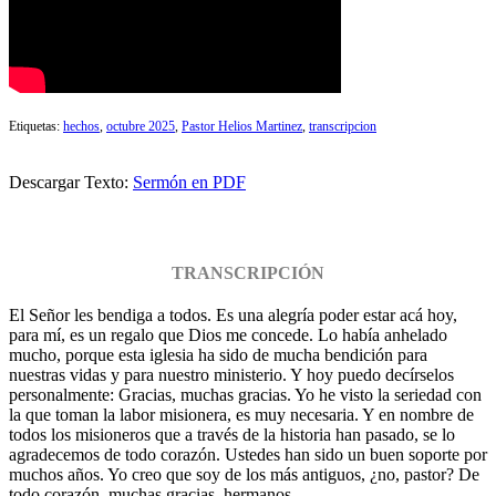
Etiquetas:
hechos
,
octubre 2025
,
Pastor Helios Martinez
,
transcripcion
Descargar Texto:
Sermón en PDF
TRANSCRIPCIÓN
El Señor les bendiga a todos. Es una alegría poder estar acá hoy,
para mí, es un regalo que Dios me concede. Lo había anhelado
mucho, porque esta iglesia ha sido de mucha bendición para
nuestras vidas y para nuestro ministerio. Y hoy puedo decírselos
personalmente: Gracias, muchas gracias. Yo he visto la seriedad con
la que toman la labor misionera, es muy necesaria. Y en nombre de
todos los misioneros que a través de la historia han pasado, se lo
agradecemos de todo corazón. Ustedes han sido un buen soporte por
muchos años. Yo creo que soy de los más antiguos, ¿no, pastor? De
todo corazón, muchas gracias, hermanos.