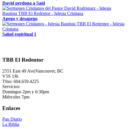
David perdona a Saúl
Apego y desapego
Salud espiritual 1
TBB El Redentor
2551 East 49 Ave|Vancouver, BC
V5S 1J6
Tfno: 604.659.4225
Servicios:
Domingos 2pm y 6:30pm
Miércoles 7pm
Enlaces
Pan Diario
La Biblia