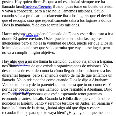
gusten. Hay quien dice: -Es que a mí esa ciudad siempre me ha
llamado la atención conocerla. Bueno, pues tome un boleto de avión
Nuestros Eventos
y vaya a conocerla, pero a eso no le llamemos misiones. Saulo
cuando salía a predicar no solamente iba a los lugares que él decidía,
que él escogía, sino que específicamente salía a los lugares a donde
Dios lo mandaba. Y de eso se trata las misiones.
Hacer misiones es atender al llamado de Dios y estar dispuesto a ir a
Anuncios
donde Él quiere enviarte. Usted puede tener todas las mejores
intenciones pero si no es la voluntad de Dios, puede ser que Dios se
lo impida; o puede ser que se lo permita que vaya a ese lugar, pero
no va a cumplir ningún objetivo.
Hay algo que a mí me llama la atención, cuando viajamos a España,
Donación
nos dimos cuenta de que existían organizaciones de misiones. Yo
desconocía de esto, desconocía cómo llegaban los misioneros a los
diferentes lugares, pero sí entendía dentro de mí de que teníamos un
llamado. Yo lo relacionaba como cuando Dios le dijo a Abraham:
Vete de tu tierra y de tu parentela, a una tierra que tú no conoces. Y
por haber obedecido a ese llamado, Dios respaldó a Abraham. Digo
Seminario
esto porque hay personas que están esperando tener garantías
económicas antes de salir. Cuando la Biblia dice que vendrá sobre
nosotros el Espíritu Santo y seremos testigos en Judea, en Samaria y
hasta lo último de la tierra, ¿habrá algo ahí que diga y espera
recaudar fondos para que te vaya bien? ¿Hay algo ahí que menciona