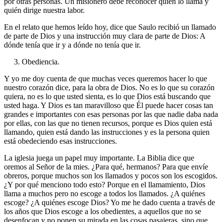
por otras personas. Un misionero debe reconocer quién lo llama y
quién dirige nuestra labor.
En el relato que hemos leído hoy, dice que Saulo recibió un llamado
de parte de Dios y una instrucción muy clara de parte de Dios: A
dónde tenía que ir y a dónde no tenía que ir.
3. Obediencia.
Y yo me doy cuenta de que muchas veces queremos hacer lo que
nuestro corazón dice, para la obra de Dios. No es lo que su corazón
quiera, no es lo que usted sienta, es lo que Dios está buscando que
usted haga. Y Dios es tan maravilloso que Él puede hacer cosas tan
grandes e importantes con esas personas por las que nadie daba nada
por ellas, con las que no tienen recursos, porque es Dios quien está
llamando, quien está dando las instrucciones y es la persona quien
está obedeciendo esas instrucciones.
La iglesia juega un papel muy importante. La Biblia dice que
oremos al Señor de la mies. ¿Para qué, hermanos? Para que envíe
obreros, porque muchos son los llamados y pocos son los escogidos.
¿Y por qué menciono todo esto? Porque en el llamamiento, Dios
llama a muchos pero no escoge a todos los llamados. ¿A quiénes
escoge? ¿A quiénes escoge Dios? Yo me he dado cuenta a través de
los años que Dios escoge a los obedientes, a aquellos que no se
desenfocan y no ponen su mirada en las cosas pasajeras, sino que