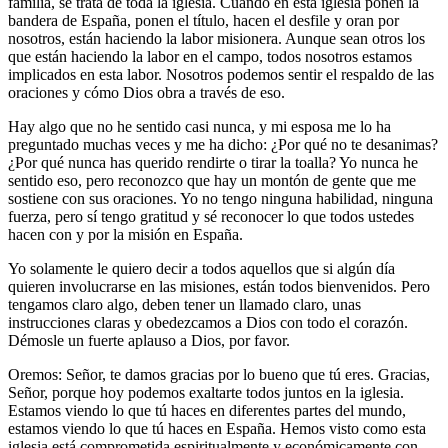
familia, se trata de toda la iglesia. Cuando en esta iglesia ponen la
bandera de España, ponen el título, hacen el desfile y oran por
nosotros, están haciendo la labor misionera. Aunque sean otros los
que están haciendo la labor en el campo, todos nosotros estamos
implicados en esta labor. Nosotros podemos sentir el respaldo de las
oraciones y cómo Dios obra a través de eso.
Hay algo que no he sentido casi nunca, y mi esposa me lo ha
preguntado muchas veces y me ha dicho: ¿Por qué no te desanimas?
¿Por qué nunca has querido rendirte o tirar la toalla? Yo nunca he
sentido eso, pero reconozco que hay un montón de gente que me
sostiene con sus oraciones. Yo no tengo ninguna habilidad, ninguna
fuerza, pero sí tengo gratitud y sé reconocer lo que todos ustedes
hacen con y por la misión en España.
Yo solamente le quiero decir a todos aquellos que si algún día
quieren involucrarse en las misiones, están todos bienvenidos. Pero
tengamos claro algo, deben tener un llamado claro, unas
instrucciones claras y obedezcamos a Dios con todo el corazón.
Démosle un fuerte aplauso a Dios, por favor.
Oremos: Señor, te damos gracias por lo bueno que tú eres. Gracias,
Señor, porque hoy podemos exaltarte todos juntos en la iglesia.
Estamos viendo lo que tú haces en diferentes partes del mundo,
estamos viendo lo que tú haces en España. Hemos visto como esta
iglesia está comprometida espiritualmente y económicamente con