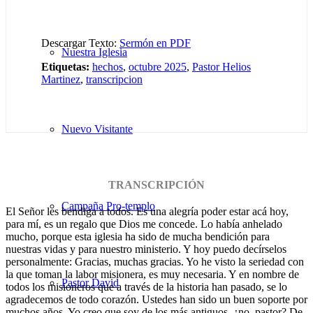
Descargar Texto:
Sermón en PDF
Nuestra Iglesia
Etiquetas:
hechos
,
octubre 2025
,
Pastor Helios
Martinez
,
transcripcion
Nuevo Visitante
TRANSCRIPCIÓN
Campaña Pro-templo
El Señor les bendiga a todos. Es una alegría poder estar acá hoy,
para mí, es un regalo que Dios me concede. Lo había anhelado
mucho, porque esta iglesia ha sido de mucha bendición para
nuestras vidas y para nuestro ministerio. Y hoy puedo decírselos
personalmente: Gracias, muchas gracias. Yo he visto la seriedad con
la que toman la labor misionera, es muy necesaria. Y en nombre de
Pastor David
todos los misioneros que a través de la historia han pasado, se lo
agradecemos de todo corazón. Ustedes han sido un buen soporte por
muchos años. Yo creo que soy de los más antiguos, ¿no, pastor? De