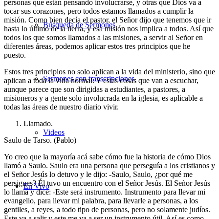
personas que están pensando involucrarse, y otras que Dios va a
tocar sus corazones, pero todos estamos llamados a cumplir la
misión. Como bien decía el pastor, el Señor dijo que tenemos que ir
Búsqueda de Sermones
hasta lo último de la tierra, y esa misión nos implica a todos. Así que
todos los que somos llamados a las misiones, a servir al Señor en
diferentes áreas, podemos aplicar estos tres principios que he
puesto.
Estos tres principios no solo aplican a la vida del ministerio, sino que
Sermones con transcripciones
aplican a toda la vida normal. Y estas cosas que van a escuchar,
aunque parece que son dirigidas a estudiantes, a pastores, a
misioneros y a gente solo involucrada en la iglesia, es aplicable a
todas las áreas de nuestro diario vivir.
Llamado.
Videos
Saulo de Tarso. (Pablo)
Yo creo que la mayoría acá sabe cómo fue la historia de cómo Dios
llamó a Saulo. Saulo era una persona que perseguía a los cristianos y
el Señor Jesús lo detuvo y le dijo: -Saulo, Saulo, ¿por qué me
persigues? Él tuvo un encuentro con el Señor Jesús. El Señor Jesús
En Vivo
lo llama y dice: -Este será instrumento. Instrumento para llevar mi
evangelio, para llevar mi palabra, para llevarle a personas, a los
gentiles, a reyes, a todo tipo de personas, pero no solamente judíos.
Este va a salir y este me va a ser un instrumento útil. Así es como