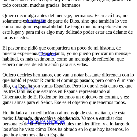
todo corazón, muchas gracias, hermanos.
Quiero decir algo antes del mensaje, hermanos. Estar acá hoy, no
Contactar
solamente es un regalo de parte de Dios, sino que también lo veo
como una gran responsabilidad. Le tengo mucho respeto estar en
este lugar y para mí es algo muy delicado poder estar acá delante de
todos ustedes.
El pastor me pidió que compartiera un poco de mi historia, de
nuestra experiencia. Por lo tanto, yo no puedo predicar un mensaje
Horarios
habitual, es más testimonio, como un mensaje de reflexión; que
espero que sea de edificación para sus vidas.
Quiero decirles hermanos, que van a notar bastante diferencia con lo
que habló el pastor Ricardo el domingo pasado; pero como él mismo
dijo, en España son varias Españas. Pero lo que sí está claro es, que
Sermones
las tres familias que estamos en España representando al
Tabernáculo de El Redentor, tenemos un objetivo en común, y es:
ganar almas para el Señor. Ese es el objetivo que tenemos todos.
He titulado a la meditación o al mensaje de esta mañana, de esta
tarde:
Llamado, dirección y obediencia
. Vamos a estudiar dos
Todos los sermones
personajes de la Biblia con los cuales me identifico, y a lo largo de
los años he visto cómo Dios ha obrado en lo que hoy hacemos, lo
que hoy tenemos allá en España.