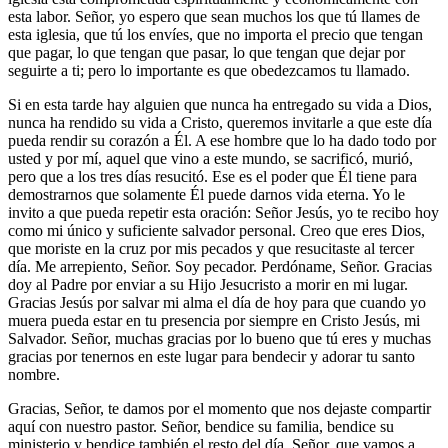
esta labor. Señor, yo espero que sean muchos los que tú llames de
esta iglesia, que tú los envíes, que no importa el precio que tengan
que pagar, lo que tengan que pasar, lo que tengan que dejar por
seguirte a ti; pero lo importante es que obedezcamos tu llamado.
Si en esta tarde hay alguien que nunca ha entregado su vida a Dios,
nunca ha rendido su vida a Cristo, queremos invitarle a que este día
pueda rendir su corazón a Él. A ese hombre que lo ha dado todo por
usted y por mí, aquel que vino a este mundo, se sacrificó, murió,
pero que a los tres días resucitó. Ese es el poder que Él tiene para
demostrarnos que solamente Él puede darnos vida eterna. Yo le
invito a que pueda repetir esta oración:
Señor Jesús, yo te recibo hoy
como mi único y suficiente salvador personal. Creo que eres Dios,
que moriste en la cruz por mis pecados y que resucitaste al tercer
día. Me arrepiento, Señor. Soy pecador. Perdóname, Señor. Gracias
doy al Padre por enviar a su Hijo Jesucristo a morir en mi lugar.
Gracias Jesús por salvar mi alma el día de hoy para que cuando yo
muera pueda estar en tu presencia por siempre en Cristo Jesús, mi
Salvador.
Señor, muchas gracias por lo bueno que tú eres y muchas
gracias por tenernos en este lugar para bendecir y adorar tu santo
nombre.
Gracias, Señor, te damos por el momento que nos dejaste compartir
aquí con nuestro pastor. Señor, bendice su familia, bendice su
ministerio y bendice también el resto del día, Señor, que vamos a