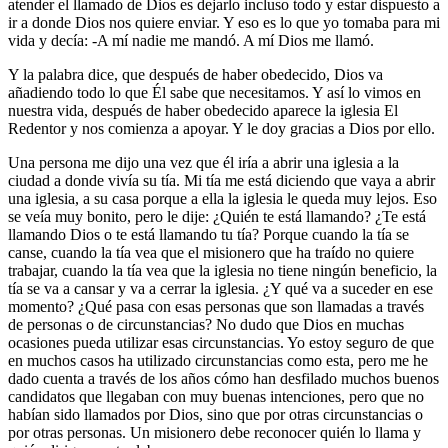
atender el llamado de Dios es dejarlo incluso todo y estar dispuesto a
ir a donde Dios nos quiere enviar. Y eso es lo que yo tomaba para mi
vida y decía: -A mí nadie me mandó. A mí Dios me llamó.
Y la palabra dice, que después de haber obedecido, Dios va
añadiendo todo lo que Él sabe que necesitamos. Y así lo vimos en
nuestra vida, después de haber obedecido aparece la iglesia El
Redentor y nos comienza a apoyar. Y le doy gracias a Dios por ello.
Una persona me dijo una vez que él iría a abrir una iglesia a la
ciudad a donde vivía su tía. Mi tía me está diciendo que vaya a abrir
una iglesia, a su casa porque a ella la iglesia le queda muy lejos. Eso
se veía muy bonito, pero le dije: ¿Quién te está llamando? ¿Te está
llamando Dios o te está llamando tu tía? Porque cuando la tía se
canse, cuando la tía vea que el misionero que ha traído no quiere
trabajar, cuando la tía vea que la iglesia no tiene ningún beneficio, la
tía se va a cansar y va a cerrar la iglesia. ¿Y qué va a suceder en ese
momento? ¿Qué pasa con esas personas que son llamadas a través
de personas o de circunstancias? No dudo que Dios en muchas
ocasiones pueda utilizar esas circunstancias. Yo estoy seguro de que
en muchos casos ha utilizado circunstancias como esta, pero me he
dado cuenta a través de los años cómo han desfilado muchos buenos
candidatos que llegaban con muy buenas intenciones, pero que no
habían sido llamados por Dios, sino que por otras circunstancias o
por otras personas. Un misionero debe reconocer quién lo llama y