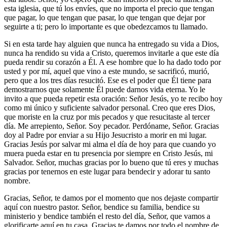
esta iglesia, que tú los envíes, que no importa el precio que tengan
que pagar, lo que tengan que pasar, lo que tengan que dejar por
seguirte a ti; pero lo importante es que obedezcamos tu llamado.
Si en esta tarde hay alguien que nunca ha entregado su vida a Dios,
nunca ha rendido su vida a Cristo, queremos invitarle a que este día
pueda rendir su corazón a Él. A ese hombre que lo ha dado todo por
usted y por mí, aquel que vino a este mundo, se sacrificó, murió,
pero que a los tres días resucitó. Ese es el poder que Él tiene para
demostrarnos que solamente Él puede darnos vida eterna. Yo le
invito a que pueda repetir esta oración:
Señor Jesús, yo te recibo hoy
como mi único y suficiente salvador personal. Creo que eres Dios,
que moriste en la cruz por mis pecados y que resucitaste al tercer
día. Me arrepiento, Señor. Soy pecador. Perdóname, Señor. Gracias
doy al Padre por enviar a su Hijo Jesucristo a morir en mi lugar.
Gracias Jesús por salvar mi alma el día de hoy para que cuando yo
muera pueda estar en tu presencia por siempre en Cristo Jesús, mi
Salvador.
Señor, muchas gracias por lo bueno que tú eres y muchas
gracias por tenernos en este lugar para bendecir y adorar tu santo
nombre.
Gracias, Señor, te damos por el momento que nos dejaste compartir
aquí con nuestro pastor. Señor, bendice su familia, bendice su
ministerio y bendice también el resto del día, Señor, que vamos a
glorificarte aquí en tu casa. Gracias te damos por todo el nombre de