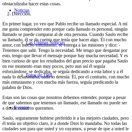
obstaculizaba hacer estas cosas.
Noticias
2. Dirección
.
En primer lugar, yo veo que Pablo recibe un llamado especial. A mí
me gusta comprender esto porque cada llamado es personal, ningún
llamado se puede comparar al de otra persona. Cuando Saulo recibe
su llamado, él se da cuenta que tenía que hacer algo. Él con mucho
Las Últimas Noticias
amor, con mucho entusiasmo, se entrega a las misiones y dice: -
Tenemos que salir. Tengo la necesidad. Me tengo que desgastar por
esto, tengo que llevar el mensaje porque hay mucha necesidad. Y es
bien curioso de que los resultados del gran precio que pagaba Saulo
en ese momento eran muy pocos, pero aun así él seguía
esforzándose, se dedicaba, se seguía dedicando a esta labor y a él
Fotos de TBB
nada lo desanimaba, nada lo detenía. Él, por el contrario, con mucho
más entusiasmo y con mucha más fuerza, seguía predicando la
palabra de Dios.
Estas son las cosas que nosotros debemos entender, porque a pesar
de que sabemos que tenemos un llamado, ese llamado no puede ser
Eventos
a donde nosotros queramos.
Saulo, seguramente hubiese preferido ir a las mejores ciudades, pero
él tenía un objetivo claro, ir a donde Dios lo mandaba. No todas las
ciudades son para que usted y yo vayamos, a pesar de que a usted le