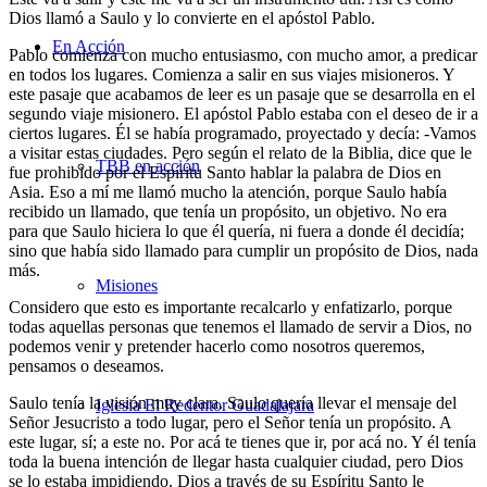
Dios llamó a Saulo y lo convierte en el apóstol Pablo.
En Acción
Pablo comienza con mucho entusiasmo, con mucho amor, a predicar
en todos los lugares. Comienza a salir en sus viajes misioneros. Y
este pasaje que acabamos de leer es un pasaje que se desarrolla en el
segundo viaje misionero. El apóstol Pablo estaba con el deseo de ir a
ciertos lugares. Él se había programado, proyectado y decía: -Vamos
a visitar estas ciudades. Pero según el relato de la Biblia, dice que le
TBB en acción
fue prohibido por el Espíritu Santo hablar la palabra de Dios en
Asia. Eso a mí me llamó mucho la atención, porque Saulo había
recibido un llamado, que tenía un propósito, un objetivo. No era
para que Saulo hiciera lo que él quería, ni fuera a donde él decidía;
sino que había sido llamado para cumplir un propósito de Dios, nada
más.
Misiones
Considero que esto es importante recalcarlo y enfatizarlo, porque
todas aquellas personas que tenemos el llamado de servir a Dios, no
podemos venir y pretender hacerlo como nosotros queremos,
pensamos o deseamos.
Saulo tenía la visión muy clara. Saulo quería llevar el mensaje del
Iglesia El Redentor Guadalajara
Señor Jesucristo a todo lugar, pero el Señor tenía un propósito. A
este lugar, sí; a este no. Por acá te tienes que ir, por acá no. Y él tenía
toda la buena intención de llegar hasta cualquier ciudad, pero Dios
se lo estaba impidiendo. Dios a través de su Espíritu Santo le