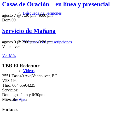
Casas de Oración – en línea y presencial
Búsqueda de Sermones
agosto 7 @ 7:30 pm
-
9:00 pm
Dom
09
Servicio de Mañana
Sermones con transcripciones
agosto 9 @ 2:00 pm
-
3:30 pm
Vancouver
Ver Más
TBB El Redentor
Videos
2551 East 49 Ave|Vancouver, BC
V5S 1J6
Tfno: 604.659.4225
Servicios:
Domingos 2pm y 6:30pm
Miércoles 7pm
En Vivo
Enlaces