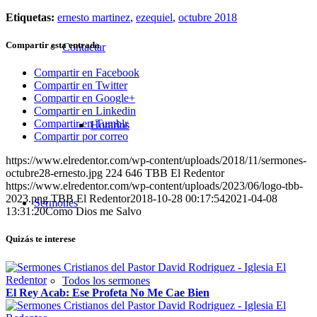
Etiquetas:
ernesto martinez
,
ezequiel
,
octubre 2018
Compartir esta entrada
Contactar
Compartir en Facebook
Compartir en Twitter
Compartir en Google+
Compartir en Linkedin
Compartir en Tumblr
Horarios
Compartir por correo
https://www.elredentor.com/wp-content/uploads/2018/11/sermones-
octubre28-ernesto.jpg
224
646
TBB El Redentor
https://www.elredentor.com/wp-content/uploads/2023/06/logo-tbb-
2023.png
TBB El Redentor
2018-10-28 00:17:54
2021-04-08
Sermones
13:31:20
Como Dios me Salvo
Quizás te interese
Todos los sermones
El Rey Acab: Ese Profeta No Me Cae Bien