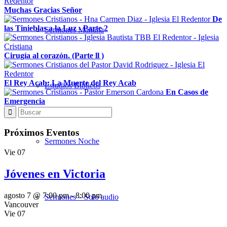
Muchas Gracias Señor
De
las Tinieblas a la Luz - Parte 2
Sermones Mañana
Cirugía al corazón. (Parte ll )
El Rey Acab: La Muerte del Rey Acab
Estudios Bíblicos
En Casos de
Emergencia
Próximos Eventos
Sermones Noche
Vie
07
Jóvenes en Victoria
agosto 7 @ 7:00 pm
-
8:00 pm
Sermones – Solo audio
Vancouver
Vie
07