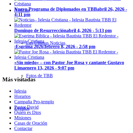
Nuevo Programa de Diplomados en TBB
abril 26, 2026 -
Noticias
4:11 pm
Domingo de Resurrección
abril 4, 2026 - 5:13 pm
Las Últimas Noticias
¡Esgrima 2026!
febrero 8, 2026 - 2:58 pm
«Sin miedo» – con Pastor Joe Rosa y cantante Gustavo
Lima
enero 13, 2026 - 9:07 pm
Fotos de TBB
Más visitadas
Iglesia
Horarios
Campaña Pro-templo
Pastor David
Eventos
Quién es Dios
Misiones
Casas de Oración
Contactar