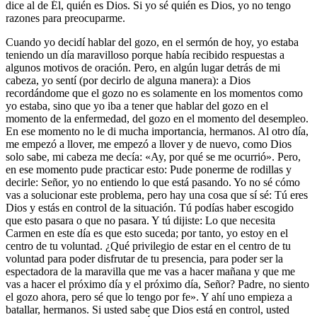
dice al de Él, quién es Dios. Si yo sé quién es Dios, yo no tengo
razones para preocuparme.
Cuando yo decidí hablar del gozo, en el sermón de hoy, yo estaba
teniendo un día maravilloso porque había recibido respuestas a
algunos motivos de oración. Pero, en algún lugar detrás de mi
cabeza, yo sentí (por decirlo de alguna manera): a Dios
recordándome que el gozo no es solamente en los momentos como
yo estaba, sino que yo iba a tener que hablar del gozo en el
momento de la enfermedad, del gozo en el momento del desempleo.
En ese momento no le di mucha importancia, hermanos. Al otro día,
me empezó a llover, me empezó a llover y de nuevo, como Dios
solo sabe, mi cabeza me decía: «Ay, por qué se me ocurrió». Pero,
en ese momento pude practicar esto: Pude ponerme de rodillas y
decirle: Señor, yo no entiendo lo que está pasando. Yo no sé cómo
vas a solucionar este problema, pero hay una cosa que sí sé: Tú eres
Dios y estás en control de la situación. Tú podías haber escogido
que esto pasara o que no pasara. Y tú dijiste: Lo que necesita
Carmen en este día es que esto suceda; por tanto, yo estoy en el
centro de tu voluntad. ¿Qué privilegio de estar en el centro de tu
voluntad para poder disfrutar de tu presencia, para poder ser la
espectadora de la maravilla que me vas a hacer mañana y que me
vas a hacer el próximo día y el próximo día, Señor? Padre, no siento
el gozo ahora, pero sé que lo tengo por fe». Y ahí uno empieza a
batallar, hermanos. Si usted sabe que Dios está en control, usted