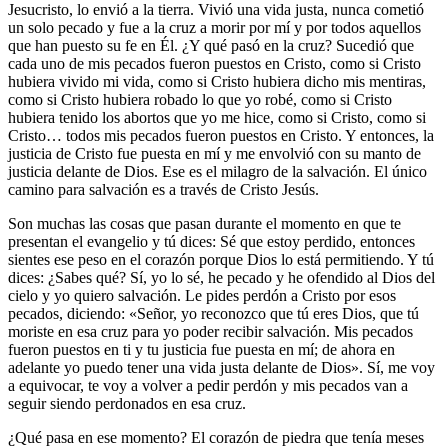
Jesucristo, lo envió a la tierra. Vivió una vida justa, nunca cometió
un solo pecado y fue a la cruz a morir por mí y por todos aquellos
que han puesto su fe en Él. ¿Y qué pasó en la cruz? Sucedió que
cada uno de mis pecados fueron puestos en Cristo, como si Cristo
hubiera vivido mi vida, como si Cristo hubiera dicho mis mentiras,
como si Cristo hubiera robado lo que yo robé, como si Cristo
hubiera tenido los abortos que yo me hice, como si Cristo, como si
Cristo… todos mis pecados fueron puestos en Cristo. Y entonces, la
justicia de Cristo fue puesta en mí y me envolvió con su manto de
justicia delante de Dios. Ese es el milagro de la salvación. El único
camino para salvación es a través de Cristo Jesús.
Son muchas las cosas que pasan durante el momento en que te
presentan el evangelio y tú dices: Sé que estoy perdido, entonces
sientes ese peso en el corazón porque Dios lo está permitiendo. Y tú
dices: ¿Sabes qué? Sí, yo lo sé, he pecado y he ofendido al Dios del
cielo y yo quiero salvación. Le pides perdón a Cristo por esos
pecados, diciendo: «Señor, yo reconozco que tú eres Dios, que tú
moriste en esa cruz para yo poder recibir salvación. Mis pecados
fueron puestos en ti y tu justicia fue puesta en mí; de ahora en
adelante yo puedo tener una vida justa delante de Dios». Sí, me voy
a equivocar, te voy a volver a pedir perdón y mis pecados van a
seguir siendo perdonados en esa cruz.
¿Qué pasa en ese momento? El corazón de piedra que tenía meses