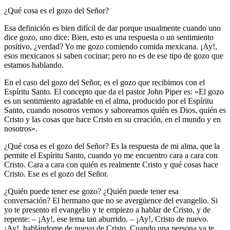
¿Qué cosa es el gozo del Señor?
Esa definición es bien difícil de dar porque usualmente cuando uno
dice gozo, uno dice: Bien, esto es una respuesta o un sentimiento
positivo, ¿verdad? Yo me gozo comiendo comida mexicana. ¡Ay!,
esos mexicanos si saben cocinar; pero no es de ese tipo de gozo que
estamos hablando.
En el caso del gozo del Señor, es el gozo que recibimos con el
Espíritu Santo. El concepto que da el pastor John Piper es: «El gozo
es un sentimiento agradable en el alma, producido por el Espíritu
Santo, cuando nosotros vemos y saboreamos quién es Dios, quién es
Cristo y las cosas que hace Cristo en su creación, en el mundo y en
nosotros».
¿Qué cosa es el gozo del Señor? Es la respuesta de mi alma, que la
permite el Espíritu Santo, cuando yo me encuentro cara a cara con
Cristo. Cara a cara con quién es realmente Cristo y qué cosas hace
Cristo. Ese es el gozo del Señor.
¿Quién puede tener ese gozo? ¿Quién puede tener esa
conversación? El hermano que no se avergüence del evangelio. Si
yo te presento el evangelio y te empiezo a hablar de Cristo, y de
repente: – ¡Ay!, ese tema tan aburrido. – ¡Ay!, Cristo de nuevo.
¡Ay!, hablándome de nuevo de Cristo. Cuando una persona ya te