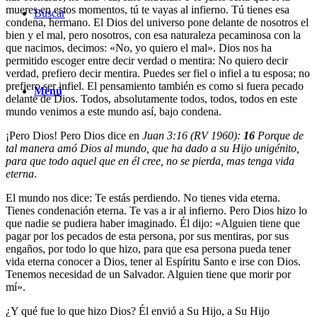
mueres en estos momentos, tú te vayas al infierno. Tú tienes esa
Buscar
condena, hermano. El Dios del universo pone delante de nosotros el
bien y el mal, pero nosotros, con esa naturaleza pecaminosa con la
que nacimos, decimos: «No, yo quiero el mal». Dios nos ha
permitido escoger entre decir verdad o mentira: No quiero decir
verdad, prefiero decir mentira. Puedes ser fiel o infiel a tu esposa; no
prefiero ser infiel. El pensamiento también es como si fuera pecado
Menú
delante de Dios. Todos, absolutamente todos, todos, todos en este
mundo venimos a este mundo así, bajo condena.
¡Pero Dios! Pero Dios dice en
Juan 3:16 (RV 1960):
16
Porque de
tal manera amó Dios al mundo, que ha dado a su Hijo unigénito,
para que todo aquel que en él cree, no se pierda, mas tenga vida
eterna
.
El mundo nos dice: Te estás perdiendo. No tienes vida eterna.
Tienes condenación eterna. Te vas a ir al infierno. Pero Dios hizo lo
que nadie se pudiera haber imaginado. Él dijo: «Alguien tiene que
pagar por los pecados de esta persona, por sus mentiras, por sus
engaños, por todo lo que hizo, para que esa persona pueda tener
vida eterna conocer a Dios, tener al Espíritu Santo e irse con Dios.
Tenemos necesidad de un Salvador. Alguien tiene que morir por
mí».
¿Y qué fue lo que hizo Dios? Él envió a Su Hijo, a Su Hijo