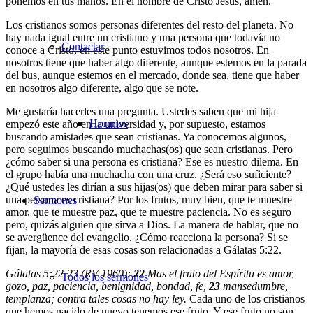
ponemos en tus manos. En el nombre de Cristo Jesús, amén.
Los cristianos somos personas diferentes del resto del planeta. No
hay nada igual entre un cristiano y una persona que todavía no
Contactar
conoce a Cristo, en este punto estuvimos todos nosotros. En
nosotros tiene que haber algo diferente, aunque estemos en la parada
del bus, aunque estemos en el mercado, donde sea, tiene que haber
en nosotros algo diferente, algo que se note.
Me gustaría hacerles una pregunta. Ustedes saben que mi hija
Horarios
empezó este año en la universidad y, por supuesto, estamos
buscando amistades que sean cristianas. Ya conocemos algunos,
pero seguimos buscando muchachas(os) que sean cristianas. Pero
¿cómo saber si una persona es cristiana? Ese es nuestro dilema. En
el grupo había una muchacha con una cruz. ¿Será eso suficiente?
¿Qué ustedes les dirían a sus hijas(os) que deben mirar para saber si
una persona es cristiana? Por los frutos, muy bien, que te muestre
Sermones
amor, que te muestre paz, que te muestre paciencia. No es seguro
pero, quizás alguien que sirva a Dios. La manera de hablar, que no
se avergüence del evangelio. ¿Cómo reacciona la persona? Si se
fijan, la mayoría de esas cosas son relacionadas a Gálatas 5:22.
Gálatas 5:22-23 (RV 1960):
22
Mas el fruto del Espíritu es amor,
Todos los sermones
gozo, paz, paciencia, benignidad, bondad, fe,
23
mansedumbre,
templanza; contra tales cosas no hay ley.
Cada uno de los cristianos
que hemos nacido de nuevo tenemos ese fruto. Y ese fruto no son