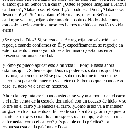
el amor que mi Señor va a callar. ¿Usted se puede imaginar a Jehová
cantando? ¡Alabado sea el Señor! ¡Alabado sea Dios! ¡Alabado sea
Jesucristo! ¿El Señor cantando? Hermanos, nuestro Señor va a
cantar, se va a regocijar sobre uno de nosotros. No lo olvidemos,
esto solo puede ocurrir si nosotros hemos recibido salvación y vida
eterna.
¿Se regocija Dios? Sí, se regocija. Se regocija por salvación, se
regocija cuando confiamos en Él y, específicamente, se regocija en
este momento cuando ya todo está terminado y estamos en su
presencia por una eternidad.
¿Cómo yo puedo aplicar esto a mi vida?». Porque hasta ahora
estamos igual. Sabemos que Dios es poderoso, sabemos que Dios
nos ama, sabemos que Él se goza, sabemos lo que tenemos que
hacer para pasar de muerte a vida eterna. Sabemos que cuando eso
pase, su gozo va a estar en nosotros.
Ahora la pregunta es: Cuando ustedes se vayan a montar en el carro,
y el niño venga de la escuela dominical con un pedazo de hielo, y se
lo tire en el carro y le ensucia el carro. ¿Cómo usted va a mantener
su gozo en los momentos difíciles de su día a día? ¿Cómo yo puedo
mantener mi gozo cuando a mi esposo, o a mi hijo, le detectan una
enfermedad como el cáncer? ¿Es posible en la práctica? La
respuesta está en la palabra de Dios.