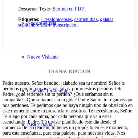
Descargar Texto:
Sermón en PDF
Etiquetas:
1 tesalonicenses
,
carmen diaz
,
galatas
,
Nuestra Iglesia
septiembre 2024
,
transcripcion
Nuevo Visitante
TRANSCRIPCIÓN
Padre nuestro, Señor bendito, ¡alabado sea tu nombre! Señor te
pedimos perdón por nuestras faltas, por nuestros pecados. Oh,
Campaña Pro-templo
Padre, ¿qué seríamos sin tu perdón? ¿Qué seríamos sin tu
compañía? ¿Qué seríamos sin tu guía? Padre Santo, te rogamos que
nos perdones. Te pedimos que no haya ningún tipo de obstáculo en
este momento entre tu presencia y nosotros. Te necesitamos, Señor.
Te ruego por cada alma, por cada persona que va a estar
escuchando, Padre. Tú tuviste planificado este día desde el
Pastor David
comienzo de la creación, tú tienes un propósito en este momento,
para esta enseñanza, para esta palabra, para nuestras vidas. Nos