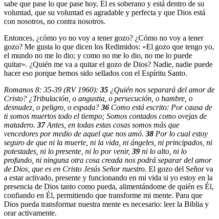
sabe que pase lo que pase hoy, Él es soberano y está dentro de su
voluntad, que su voluntad es agradable y perfecta y que Dios está
con nosotros, no contra nosotros.
Entonces, ¿cómo yo no voy a tener gozo? ¿Cómo no voy a tener
gozo? Me gusta lo que dicen los Redimidos: «El gozo que tengo yo,
el mundo no me lo dio; y como no me lo dio, no me lo puede
quitar». ¿Quién me va a quitar el gozo de Dios? Nadie, nadie puede
hacer eso porque hemos sido sellados con el Espíritu Santo.
Romanos 8: 35-39 (RV 1960):
35
¿Quién nos separará del amor de
Cristo? ¿Tribulación, o angustia, o persecución, o hambre, o
desnudez, o peligro, o espada?
36
Como está escrito: Por causa de
ti somos muertos todo el tiempo; Somos contados como ovejas de
matadero.
37
Antes, en todas estas cosas somos más que
vencedores por medio de aquel que nos amó.
38
Por lo cual estoy
seguro de que ni la muerte, ni la vida, ni ángeles, ni principados, ni
potestades, ni lo presente, ni lo por venir,
39
ni lo alto, ni lo
profundo, ni ninguna otra cosa creada nos podrá separar del amor
de Dios, que es en Cristo Jesús Señor nuestro.
El gozo del Señor va
a estar activado, presente y funcionando en mi vida si yo estoy en la
presencia de Dios tanto como pueda, alimentándome de quién es Él,
confiando en Él, permitiendo que transforme mi mente. Para que
Dios pueda transformar nuestra mente es necesario: leer la Biblia y
orar activamente.