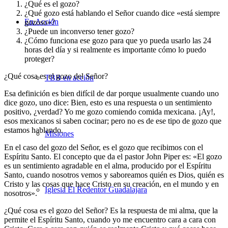
¿Qué es el gozo?
¿Qué gozo está hablando el Señor cuando dice «está siempre
En Acción
gozoso»?
¿Puede un inconverso tener gozo?
¿Cómo funciona ese gozo para que yo pueda usarlo las 24
horas del día y si realmente es importante cómo lo puedo
proteger?
¿Qué cosa es el gozo del Señor?
TBB en acción
Esa definición es bien difícil de dar porque usualmente cuando uno
dice gozo, uno dice: Bien, esto es una respuesta o un sentimiento
positivo, ¿verdad? Yo me gozo comiendo comida mexicana. ¡Ay!,
esos mexicanos si saben cocinar; pero no es de ese tipo de gozo que
estamos hablando.
Misiones
En el caso del gozo del Señor, es el gozo que recibimos con el
Espíritu Santo. El concepto que da el pastor John Piper es: «El gozo
es un sentimiento agradable en el alma, producido por el Espíritu
Santo, cuando nosotros vemos y saboreamos quién es Dios, quién es
Cristo y las cosas que hace Cristo en su creación, en el mundo y en
Iglesia El Redentor Guadalajara
nosotros».
¿Qué cosa es el gozo del Señor? Es la respuesta de mi alma, que la
permite el Espíritu Santo, cuando yo me encuentro cara a cara con