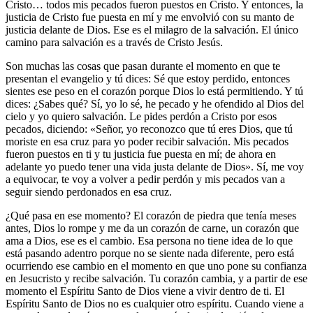
Cristo… todos mis pecados fueron puestos en Cristo. Y entonces, la
justicia de Cristo fue puesta en mí y me envolvió con su manto de
justicia delante de Dios. Ese es el milagro de la salvación. El único
camino para salvación es a través de Cristo Jesús.
Son muchas las cosas que pasan durante el momento en que te
presentan el evangelio y tú dices: Sé que estoy perdido, entonces
sientes ese peso en el corazón porque Dios lo está permitiendo. Y tú
dices: ¿Sabes qué? Sí, yo lo sé, he pecado y he ofendido al Dios del
cielo y yo quiero salvación. Le pides perdón a Cristo por esos
pecados, diciendo: «Señor, yo reconozco que tú eres Dios, que tú
moriste en esa cruz para yo poder recibir salvación. Mis pecados
fueron puestos en ti y tu justicia fue puesta en mí; de ahora en
adelante yo puedo tener una vida justa delante de Dios». Sí, me voy
a equivocar, te voy a volver a pedir perdón y mis pecados van a
seguir siendo perdonados en esa cruz.
¿Qué pasa en ese momento? El corazón de piedra que tenía meses
antes, Dios lo rompe y me da un corazón de carne, un corazón que
ama a Dios, ese es el cambio. Esa persona no tiene idea de lo que
está pasando adentro porque no se siente nada diferente, pero está
ocurriendo ese cambio en el momento en que uno pone su confianza
en Jesucristo y recibe salvación. Tu corazón cambia, y a partir de ese
momento el Espíritu Santo de Dios viene a vivir dentro de ti. El
Espíritu Santo de Dios no es cualquier otro espíritu. Cuando viene a