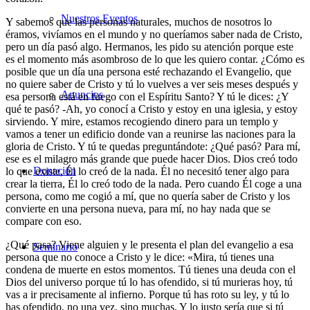
Nuestros Eventos
Y sabemos que las personas naturales, muchos de nosotros lo
éramos, vivíamos en el mundo y no queríamos saber nada de Cristo,
pero un día pasó algo. Hermanos, les pido su atención porque este
es el momento más asombroso de lo que les quiero contar. ¿Cómo es
posible que un día una persona esté rechazando el Evangelio, que
no quiere saber de Cristo y tú lo vuelves a ver seis meses después y
Anuncios
esa persona está en fuego con el Espíritu Santo? Y tú le dices: ¿Y
qué te pasó? -Ah, yo conocí a Cristo y estoy en una iglesia, y estoy
sirviendo. Y mire, estamos recogiendo dinero para un templo y
vamos a tener un edificio donde van a reunirse las naciones para la
gloria de Cristo. Y tú te quedas preguntándote: ¿Qué pasó? Para mí,
ese es el milagro más grande que puede hacer Dios. Dios creó todo
Donación
lo que existe, Él lo creó de la nada. Él no necesitó tener algo para
crear la tierra, Él lo creó todo de la nada. Pero cuando Él coge a una
persona, como me cogió a mí, que no quería saber de Cristo y los
convierte en una persona nueva, para mí, no hay nada que se
compare con eso.
¿Qué pasa? Viene alguien y le presenta el plan del evangelio a esa
Seminario
persona que no conoce a Cristo y le dice: «Mira, tú tienes una
condena de muerte en estos momentos. Tú tienes una deuda con el
Dios del universo porque tú lo has ofendido, si tú murieras hoy, tú
vas a ir precisamente al infierno. Porque tú has roto su ley, y tú lo
has ofendido, no una vez, sino muchas. Y lo justo sería que si tú