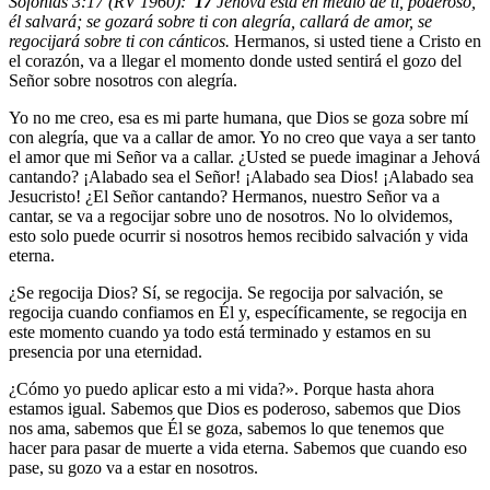
Sofonías 3:17 (RV 1960):
17
Jehová está en medio de ti, poderoso,
él salvará; se gozará sobre ti con alegría, callará de amor, se
regocijará sobre ti con cánticos.
Hermanos, si usted tiene a Cristo en
el corazón, va a llegar el momento donde usted sentirá el gozo del
Señor sobre nosotros con alegría.
Yo no me creo, esa es mi parte humana, que Dios se goza sobre mí
con alegría, que va a callar de amor. Yo no creo que vaya a ser tanto
el amor que mi Señor va a callar. ¿Usted se puede imaginar a Jehová
cantando? ¡Alabado sea el Señor! ¡Alabado sea Dios! ¡Alabado sea
Jesucristo! ¿El Señor cantando? Hermanos, nuestro Señor va a
cantar, se va a regocijar sobre uno de nosotros. No lo olvidemos,
esto solo puede ocurrir si nosotros hemos recibido salvación y vida
eterna.
¿Se regocija Dios? Sí, se regocija. Se regocija por salvación, se
regocija cuando confiamos en Él y, específicamente, se regocija en
este momento cuando ya todo está terminado y estamos en su
presencia por una eternidad.
¿Cómo yo puedo aplicar esto a mi vida?». Porque hasta ahora
estamos igual. Sabemos que Dios es poderoso, sabemos que Dios
nos ama, sabemos que Él se goza, sabemos lo que tenemos que
hacer para pasar de muerte a vida eterna. Sabemos que cuando eso
pase, su gozo va a estar en nosotros.