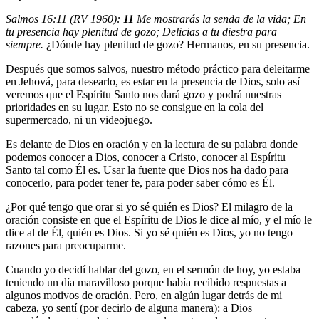
Salmos 16:11 (RV 1960):
11
Me mostrarás la senda de la vida; En
tu presencia hay plenitud de gozo; Delicias a tu diestra para
siempre.
¿Dónde hay plenitud de gozo? Hermanos, en su presencia.
Después que somos salvos, nuestro método práctico para deleitarme
en Jehová, para desearlo, es estar en la presencia de Dios, solo así
veremos que el Espíritu Santo nos dará gozo y podrá nuestras
prioridades en su lugar. Esto no se consigue en la cola del
supermercado, ni un videojuego.
Es delante de Dios en oración y en la lectura de su palabra donde
podemos conocer a Dios, conocer a Cristo, conocer al Espíritu
Santo tal como Él es. Usar la fuente que Dios nos ha dado para
conocerlo, para poder tener fe, para poder saber cómo es Él.
¿Por qué tengo que orar si yo sé quién es Dios? El milagro de la
oración consiste en que el Espíritu de Dios le dice al mío, y el mío le
dice al de Él, quién es Dios. Si yo sé quién es Dios, yo no tengo
razones para preocuparme.
Cuando yo decidí hablar del gozo, en el sermón de hoy, yo estaba
teniendo un día maravilloso porque había recibido respuestas a
algunos motivos de oración. Pero, en algún lugar detrás de mi
cabeza, yo sentí (por decirlo de alguna manera): a Dios