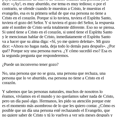
dice: «¡Ay!, es muy aburrido, ese tema es muy tedioso; o por el
contrario, se ofende cuando le muestras a Cristo, le muestras el
evangelio, esa es tu primera señal de que esa persona no tiene a
Cristo en el corazón. Porque si lo tuviera, tuviera el Espíritu Santo,
tuviera el gozo del Señor. Y si tuviera el gozo del Señor, la respuesta
ante el nombre de Cristo sería totalmente diferente. Eso no se piensa.
Si usted tiene a Cristo en el corazón, si usted tiene el Espíritu Santo
y le mencionan hablar de Cristo, inmediatamente el Espíritu Santo
va a hacer que su alma diga: «Sí, yo me quiero deleitar». Mi gozo
dice: «Ahora no hagas nada, deja todo lo demás para después». ¿Por
qué? Porque soy una persona nueva. ¿Y cómo sucedió eso? Esa es
la segunda pregunta que responderemos.
¿Puede un inconverso tener gozo?
No, una persona que no se goza, una persona que rechaza, una
persona que lo ve aburrido, esa persona no tiene a Cristo en el
corazón.
Y sabemos que las personas naturales, muchos de nosotros lo
éramos, vivíamos en el mundo y no queríamos saber nada de Cristo,
pero un día pasó algo. Hermanos, les pido su atención porque este
es el momento más asombroso de lo que les quiero contar. ¿Cómo es
posible que un día una persona esté rechazando el Evangelio, que
no quiere saber de Cristo y tú lo vuelves a ver seis meses después y