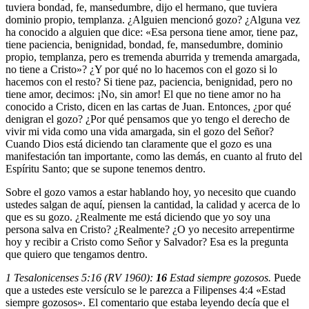
tuviera bondad, fe, mansedumbre, dijo el hermano, que tuviera
dominio propio, templanza. ¿Alguien mencionó gozo? ¿Alguna vez
ha conocido a alguien que dice: «Esa persona tiene amor, tiene paz,
tiene paciencia, benignidad, bondad, fe, mansedumbre, dominio
propio, templanza, pero es tremenda aburrida y tremenda amargada,
no tiene a Cristo»? ¿Y por qué no lo hacemos con el gozo si lo
hacemos con el resto? Si tiene paz, paciencia, benignidad, pero no
tiene amor, decimos: ¡No, sin amor! El que no tiene amor no ha
conocido a Cristo, dicen en las cartas de Juan. Entonces, ¿por qué
denigran el gozo? ¿Por qué pensamos que yo tengo el derecho de
vivir mi vida como una vida amargada, sin el gozo del Señor?
Cuando Dios está diciendo tan claramente que el gozo es una
manifestación tan importante, como las demás, en cuanto al fruto del
Espíritu Santo; que se supone tenemos dentro.
Sobre el gozo vamos a estar hablando hoy, yo necesito que cuando
ustedes salgan de aquí, piensen la cantidad, la calidad y acerca de lo
que es su gozo. ¿Realmente me está diciendo que yo soy una
persona salva en Cristo? ¿Realmente? ¿O yo necesito arrepentirme
hoy y recibir a Cristo como Señor y Salvador? Esa es la pregunta
que quiero que tengamos dentro.
1 Tesalonicenses 5:16 (RV 1960):
16
Estad siempre gozosos.
Puede
que a ustedes este versículo se le parezca a Filipenses 4:4 «Estad
siempre gozosos». El comentario que estaba leyendo decía que el