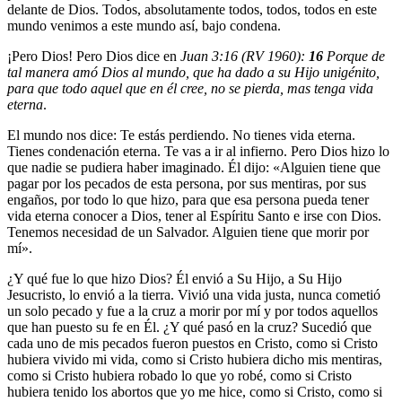
delante de Dios. Todos, absolutamente todos, todos, todos en este
mundo venimos a este mundo así, bajo condena.
¡Pero Dios! Pero Dios dice en
Juan 3:16 (RV 1960):
16
Porque de
tal manera amó Dios al mundo, que ha dado a su Hijo unigénito,
para que todo aquel que en él cree, no se pierda, mas tenga vida
eterna
.
El mundo nos dice: Te estás perdiendo. No tienes vida eterna.
Tienes condenación eterna. Te vas a ir al infierno. Pero Dios hizo lo
que nadie se pudiera haber imaginado. Él dijo: «Alguien tiene que
pagar por los pecados de esta persona, por sus mentiras, por sus
engaños, por todo lo que hizo, para que esa persona pueda tener
vida eterna conocer a Dios, tener al Espíritu Santo e irse con Dios.
Tenemos necesidad de un Salvador. Alguien tiene que morir por
mí».
¿Y qué fue lo que hizo Dios? Él envió a Su Hijo, a Su Hijo
Jesucristo, lo envió a la tierra. Vivió una vida justa, nunca cometió
un solo pecado y fue a la cruz a morir por mí y por todos aquellos
que han puesto su fe en Él. ¿Y qué pasó en la cruz? Sucedió que
cada uno de mis pecados fueron puestos en Cristo, como si Cristo
hubiera vivido mi vida, como si Cristo hubiera dicho mis mentiras,
como si Cristo hubiera robado lo que yo robé, como si Cristo
hubiera tenido los abortos que yo me hice, como si Cristo, como si