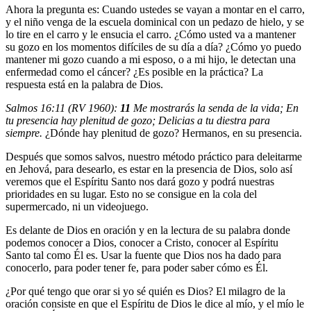
Ahora la pregunta es: Cuando ustedes se vayan a montar en el carro,
y el niño venga de la escuela dominical con un pedazo de hielo, y se
lo tire en el carro y le ensucia el carro. ¿Cómo usted va a mantener
su gozo en los momentos difíciles de su día a día? ¿Cómo yo puedo
mantener mi gozo cuando a mi esposo, o a mi hijo, le detectan una
enfermedad como el cáncer? ¿Es posible en la práctica? La
respuesta está en la palabra de Dios.
Salmos 16:11 (RV 1960):
11
Me mostrarás la senda de la vida; En
tu presencia hay plenitud de gozo; Delicias a tu diestra para
siempre.
¿Dónde hay plenitud de gozo? Hermanos, en su presencia.
Después que somos salvos, nuestro método práctico para deleitarme
en Jehová, para desearlo, es estar en la presencia de Dios, solo así
veremos que el Espíritu Santo nos dará gozo y podrá nuestras
prioridades en su lugar. Esto no se consigue en la cola del
supermercado, ni un videojuego.
Es delante de Dios en oración y en la lectura de su palabra donde
podemos conocer a Dios, conocer a Cristo, conocer al Espíritu
Santo tal como Él es. Usar la fuente que Dios nos ha dado para
conocerlo, para poder tener fe, para poder saber cómo es Él.
¿Por qué tengo que orar si yo sé quién es Dios? El milagro de la
oración consiste en que el Espíritu de Dios le dice al mío, y el mío le