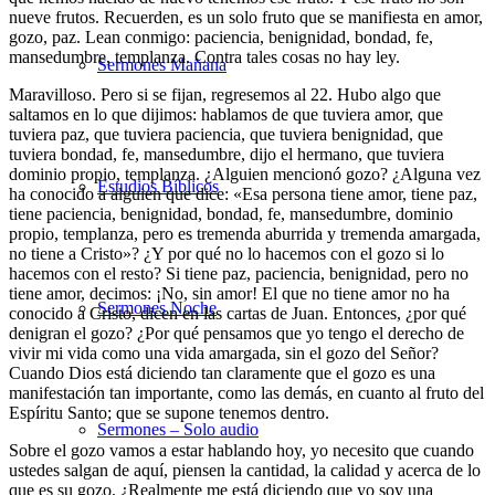
nueve frutos. Recuerden, es un solo fruto que se manifiesta en amor,
gozo, paz. Lean conmigo: paciencia, benignidad, bondad, fe,
mansedumbre, templanza. Contra tales cosas no hay ley.
Sermones Mañana
Maravilloso. Pero si se fijan, regresemos al 22. Hubo algo que
saltamos en lo que dijimos: hablamos de que tuviera amor, que
tuviera paz, que tuviera paciencia, que tuviera benignidad, que
tuviera bondad, fe, mansedumbre, dijo el hermano, que tuviera
dominio propio, templanza. ¿Alguien mencionó gozo? ¿Alguna vez
Estudios Bíblicos
ha conocido a alguien que dice: «Esa persona tiene amor, tiene paz,
tiene paciencia, benignidad, bondad, fe, mansedumbre, dominio
propio, templanza, pero es tremenda aburrida y tremenda amargada,
no tiene a Cristo»? ¿Y por qué no lo hacemos con el gozo si lo
hacemos con el resto? Si tiene paz, paciencia, benignidad, pero no
tiene amor, decimos: ¡No, sin amor! El que no tiene amor no ha
Sermones Noche
conocido a Cristo, dicen en las cartas de Juan. Entonces, ¿por qué
denigran el gozo? ¿Por qué pensamos que yo tengo el derecho de
vivir mi vida como una vida amargada, sin el gozo del Señor?
Cuando Dios está diciendo tan claramente que el gozo es una
manifestación tan importante, como las demás, en cuanto al fruto del
Espíritu Santo; que se supone tenemos dentro.
Sermones – Solo audio
Sobre el gozo vamos a estar hablando hoy, yo necesito que cuando
ustedes salgan de aquí, piensen la cantidad, la calidad y acerca de lo
que es su gozo. ¿Realmente me está diciendo que yo soy una