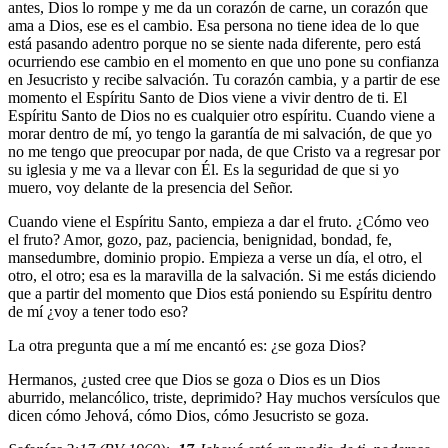
antes, Dios lo rompe y me da un corazón de carne, un corazón que
ama a Dios, ese es el cambio. Esa persona no tiene idea de lo que
está pasando adentro porque no se siente nada diferente, pero está
ocurriendo ese cambio en el momento en que uno pone su confianza
en Jesucristo y recibe salvación. Tu corazón cambia, y a partir de ese
momento el Espíritu Santo de Dios viene a vivir dentro de ti. El
Espíritu Santo de Dios no es cualquier otro espíritu. Cuando viene a
morar dentro de mí, yo tengo la garantía de mi salvación, de que yo
no me tengo que preocupar por nada, de que Cristo va a regresar por
su iglesia y me va a llevar con Él. Es la seguridad de que si yo
muero, voy delante de la presencia del Señor.
Cuando viene el Espíritu Santo, empieza a dar el fruto. ¿Cómo veo
el fruto? Amor, gozo, paz, paciencia, benignidad, bondad, fe,
mansedumbre, dominio propio. Empieza a verse un día, el otro, el
otro, el otro; esa es la maravilla de la salvación. Si me estás diciendo
que a partir del momento que Dios está poniendo su Espíritu dentro
de mí ¿voy a tener todo eso?
La otra pregunta que a mí me encantó es: ¿se goza Dios?
Hermanos, ¿usted cree que Dios se goza o Dios es un Dios
aburrido, melancólico, triste, deprimido? Hay muchos versículos que
dicen cómo Jehová, cómo Dios, cómo Jesucristo se goza.