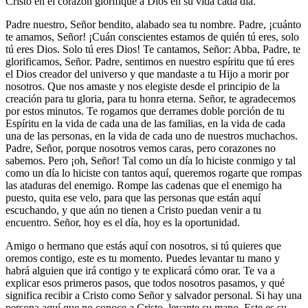
Cristo en el corazón glorifique a Dios en su vida cada día.
Padre nuestro, Señor bendito, alabado sea tu nombre. Padre, ¡cuánto
te amamos, Señor! ¡Cuán conscientes estamos de quién tú eres, solo
tú eres Dios. Solo tú eres Dios! Te cantamos, Señor: Abba, Padre, te
glorificamos, Señor. Padre, sentimos en nuestro espíritu que tú eres
el Dios creador del universo y que mandaste a tu Hijo a morir por
nosotros. Que nos amaste y nos elegiste desde el principio de la
creación para tu gloria, para tu honra eterna. Señor, te agradecemos
por estos minutos. Te rogamos que derrames doble porción de tu
Espíritu en la vida de cada una de las familias, en la vida de cada
una de las personas, en la vida de cada uno de nuestros muchachos.
Padre, Señor, porque nosotros vemos caras, pero corazones no
sabemos. Pero ¡oh, Señor! Tal como un día lo hiciste conmigo y tal
como un día lo hiciste con tantos aquí, queremos rogarte que rompas
las ataduras del enemigo. Rompe las cadenas que el enemigo ha
puesto, quita ese velo, para que las personas que están aquí
escuchando, y que aún no tienen a Cristo puedan venir a tu
encuentro. Señor, hoy es el día, hoy es la oportunidad.
Amigo o hermano que estás aquí con nosotros, si tú quieres que
oremos contigo, este es tu momento. Puedes levantar tu mano y
habrá alguien que irá contigo y te explicará cómo orar. Te va a
explicar esos primeros pasos, que todos nosotros pasamos, y qué
significa recibir a Cristo como Señor y salvador personal. Si hay una
persona aquí que no conoce a Cristo, levante su mano. Este es su