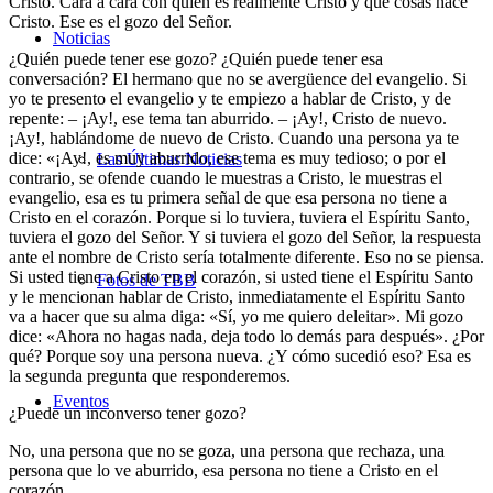
Cristo. Cara a cara con quién es realmente Cristo y qué cosas hace
Cristo. Ese es el gozo del Señor.
Noticias
¿Quién puede tener ese gozo? ¿Quién puede tener esa
conversación? El hermano que no se avergüence del evangelio. Si
yo te presento el evangelio y te empiezo a hablar de Cristo, y de
repente: – ¡Ay!, ese tema tan aburrido. – ¡Ay!, Cristo de nuevo.
¡Ay!, hablándome de nuevo de Cristo. Cuando una persona ya te
dice: «¡Ay!, es muy aburrido, ese tema es muy tedioso; o por el
Las Últimas Noticias
contrario, se ofende cuando le muestras a Cristo, le muestras el
evangelio, esa es tu primera señal de que esa persona no tiene a
Cristo en el corazón. Porque si lo tuviera, tuviera el Espíritu Santo,
tuviera el gozo del Señor. Y si tuviera el gozo del Señor, la respuesta
ante el nombre de Cristo sería totalmente diferente. Eso no se piensa.
Si usted tiene a Cristo en el corazón, si usted tiene el Espíritu Santo
Fotos de TBB
y le mencionan hablar de Cristo, inmediatamente el Espíritu Santo
va a hacer que su alma diga: «Sí, yo me quiero deleitar». Mi gozo
dice: «Ahora no hagas nada, deja todo lo demás para después». ¿Por
qué? Porque soy una persona nueva. ¿Y cómo sucedió eso? Esa es
la segunda pregunta que responderemos.
Eventos
¿Puede un inconverso tener gozo?
No, una persona que no se goza, una persona que rechaza, una
persona que lo ve aburrido, esa persona no tiene a Cristo en el
corazón.