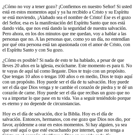
¿Cómo no voy a tener gozo? ¡Confiemos en nuestro Señor! Si usted
está en estos momentos aquí y ya ha recibido a Cristo y su Espíritu
se está moviendo, ¡Alabado sea el nombre de Cristo! Ese es el gozo
del Señor, esa es la manifestación del Espíritu Santo que nos está
dando vida, que nos está dando la seguridad de nuestra salvación.
Pero ahora, en los dos minutos que me quedan, voy a hablar a las
personas que no. A las personas que, como yo un día, no entendían
por qué otra persona está tan apasionada con el amor de Cristo, con
el Espíritu Santo y con Su gozo.
¿Cómo es posible? Si nada de esto te ha hablado, a pesar de que
lleves 20 años en la iglesia, escúchame. Este momento es para ti. No
te vayas de aquí tal como llegaste. Dios te trajo con un propósito.
Que tengas 10 años o tengas 100 años o en medio, Dios te trajo aquí
con un propósito. Hoy puede ser el día de tu salvación. Hoy puede
ser el día que Dios venga y te cambie el corazón de piedra y te dé un
corazón de carne. Hoy puede ser el día que recibas un gozo que no
va a importar lo que pase en tu vida. Vas a seguir teniéndolo porque
es eterno y no depende de circunstancias.
Hoy es el día de salvación, dice la Biblia. Hoy es el día de
salvación. Entonces, hermanos, con ese gozo que Dios nos dio, por
favor, ayúdenme a orar en estos momentos. Si hay alguien, ya sea
que esté aquí o que esté escuchando por internet, que no tenga a