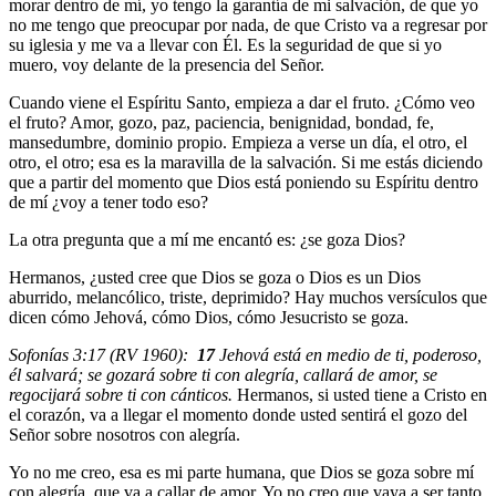
morar dentro de mí, yo tengo la garantía de mi salvación, de que yo
no me tengo que preocupar por nada, de que Cristo va a regresar por
su iglesia y me va a llevar con Él. Es la seguridad de que si yo
muero, voy delante de la presencia del Señor.
Cuando viene el Espíritu Santo, empieza a dar el fruto. ¿Cómo veo
el fruto? Amor, gozo, paz, paciencia, benignidad, bondad, fe,
mansedumbre, dominio propio. Empieza a verse un día, el otro, el
otro, el otro; esa es la maravilla de la salvación. Si me estás diciendo
que a partir del momento que Dios está poniendo su Espíritu dentro
de mí ¿voy a tener todo eso?
La otra pregunta que a mí me encantó es: ¿se goza Dios?
Hermanos, ¿usted cree que Dios se goza o Dios es un Dios
aburrido, melancólico, triste, deprimido? Hay muchos versículos que
dicen cómo Jehová, cómo Dios, cómo Jesucristo se goza.
Sofonías 3:17 (RV 1960):
17
Jehová está en medio de ti, poderoso,
él salvará; se gozará sobre ti con alegría, callará de amor, se
regocijará sobre ti con cánticos.
Hermanos, si usted tiene a Cristo en
el corazón, va a llegar el momento donde usted sentirá el gozo del
Señor sobre nosotros con alegría.
Yo no me creo, esa es mi parte humana, que Dios se goza sobre mí
con alegría, que va a callar de amor. Yo no creo que vaya a ser tanto