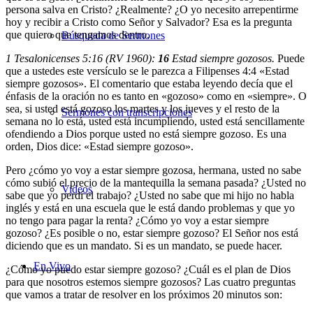
persona salva en Cristo? ¿Realmente? ¿O yo necesito arrepentirme
hoy y recibir a Cristo como Señor y Salvador? Esa es la pregunta
que quiero que tengamos dentro.
Búsqueda de Sermones
1 Tesalonicenses 5:16 (RV 1960):
16
Estad siempre gozosos.
Puede
que a ustedes este versículo se le parezca a Filipenses 4:4 «Estad
siempre gozosos». El comentario que estaba leyendo decía que el
énfasis de la oración no es tanto en «gozoso» como en «siempre». O
sea, si usted está gozoso los martes y los jueves y el resto de la
Sermones con transcripciones
semana no lo está, usted está incumpliendo, usted está sencillamente
ofendiendo a Dios porque usted no está siempre gozoso. Es una
orden, Dios dice: «Estad siempre gozoso».
Pero ¿cómo yo voy a estar siempre gozosa, hermana, usted no sabe
cómo subió el precio de la mantequilla la semana pasada? ¿Usted no
Videos
sabe que yo perdí el trabajo? ¿Usted no sabe que mi hijo no habla
inglés y está en una escuela que le está dando problemas y que yo
no tengo para pagar la renta? ¿Cómo yo voy a estar siempre
gozoso? ¿Es posible o no, estar siempre gozoso? El Señor nos está
diciendo que es un mandato. Si es un mandato, se puede hacer.
En Vivo
¿Cómo yo puedo estar siempre gozoso? ¿Cuál es el plan de Dios
para que nosotros estemos siempre gozosos? Las cuatro preguntas
que vamos a tratar de resolver en los próximos 20 minutos son: