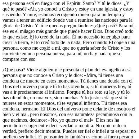
esa persona está en fuego con el Espíritu Santo? Y tú le dices: ¿Y
qué te pasó? -Ah, yo conocí a Cristo y estoy en una iglesia, y estoy
sirviendo. Y mire, estamos recogiendo dinero para un templo y
vamos a tener un edificio donde van a reunirse las naciones para la
gloria de Cristo. Y tú te quedas preguntándote: ¿Qué pasó? Para mí,
ese es el milagro más grande que puede hacer Dios. Dios creó todo
lo que existe, Él lo creó de la nada. Él no necesitó tener algo para
crear la tierra, Él lo creó todo de la nada. Pero cuando Él coge a una
persona, como me cogió a mí, que no quería saber de Cristo y los
convierte en una persona nueva, para mí, no hay nada que se
compare con eso.
¿Qué pasa? Viene alguien y le presenta el plan del evangelio a esa
persona que no conoce a Cristo y le dice: «Mira, tú tienes una
condena de muerte en estos momentos. Tú tienes una deuda con el
Dios del universo porque tú lo has ofendido, si tú murieras hoy, tú
vas a ir precisamente al infierno. Porque tú has roto su ley, y tú lo
has ofendido, no una vez, sino muchas. Y lo justo sería que si tú
mueres en estos momentos, tú te vayas al infierno. Tú tienes esa
condena, hermano. El Dios del universo pone delante de nosotros el
bien y el mal, pero nosotros, con esa naturaleza pecaminosa con la
que nacimos, decimos: «No, yo quiero el mal». Dios nos ha
permitido escoger entre decir verdad o mentira: No quiero decir
verdad, prefiero decir mentira. Puedes ser fiel o infiel a tu esposa; no
prefiero ser infiel. El pensamiento también es como si fuera pecado