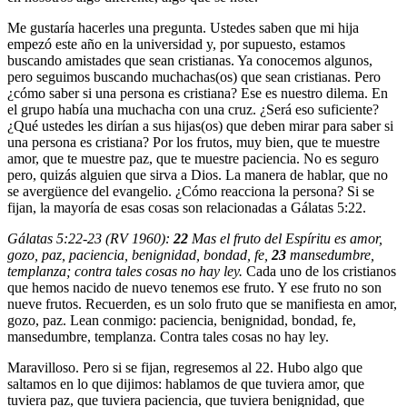
Me gustaría hacerles una pregunta. Ustedes saben que mi hija
empezó este año en la universidad y, por supuesto, estamos
buscando amistades que sean cristianas. Ya conocemos algunos,
pero seguimos buscando muchachas(os) que sean cristianas. Pero
¿cómo saber si una persona es cristiana? Ese es nuestro dilema. En
el grupo había una muchacha con una cruz. ¿Será eso suficiente?
¿Qué ustedes les dirían a sus hijas(os) que deben mirar para saber si
una persona es cristiana? Por los frutos, muy bien, que te muestre
amor, que te muestre paz, que te muestre paciencia. No es seguro
pero, quizás alguien que sirva a Dios. La manera de hablar, que no
se avergüence del evangelio. ¿Cómo reacciona la persona? Si se
fijan, la mayoría de esas cosas son relacionadas a Gálatas 5:22.
Gálatas 5:22-23 (RV 1960):
22
Mas el fruto del Espíritu es amor,
gozo, paz, paciencia, benignidad, bondad, fe,
23
mansedumbre,
templanza; contra tales cosas no hay ley.
Cada uno de los cristianos
que hemos nacido de nuevo tenemos ese fruto. Y ese fruto no son
nueve frutos. Recuerden, es un solo fruto que se manifiesta en amor,
gozo, paz. Lean conmigo: paciencia, benignidad, bondad, fe,
mansedumbre, templanza. Contra tales cosas no hay ley.
Maravilloso. Pero si se fijan, regresemos al 22. Hubo algo que
saltamos en lo que dijimos: hablamos de que tuviera amor, que
tuviera paz, que tuviera paciencia, que tuviera benignidad, que