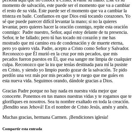
momento de salvación, este puede ser el momento que va a cambiar
el resto de su vida. Este puede ser el momento que va a cambiar la
tristeza en baile. Confiamos en que Dios está tocando corazones. Yo
sé que puede parecer difícil levantar la mano; si no la quieres
levantar, pero quieres hacer la oración conmigo, repite esta oración
conmigo: Padre nuestro, Señor, aquí estoy delante de tu presencia.
Señor, te he fallado; pero tú has tocado mi corazón y me has
mostrado que mi camino era de condenación y de muerte eterna,
pero yo quiero vida. Padre, acepto a Cristo como Señor y Salvador.
Reconozco que Él murió en la cruz por mis pecados, que mis
pecados fueron puestos en Él, que esa sangre me limpia de cualquier
culpa. Reconozco que la ira que tenías destinada para mí la pusiste
en Cristo, y siendo yo limpio puedo gozar de la salvación. Te pido
perdón una vez más por mis pecados y te ruego que me guíes en
esta nueva vida. Seguimos orando, dándole gracias a Dios.
Gracias Padre porque no hay nada en nuestra vida mejor que
conocerte. Ponemos en tus manos nuestras vidas y te rogamos que te
glorifiques en nosotros. Sea tu nombre exaltado en toda la creación.
¡Bendito seas Jehová! En el nombre de Cristo Jesús, amén y amén.
Muchas gracias, hermana Carmen. ¡Bendiciones iglesia!
Compartir esta entrada