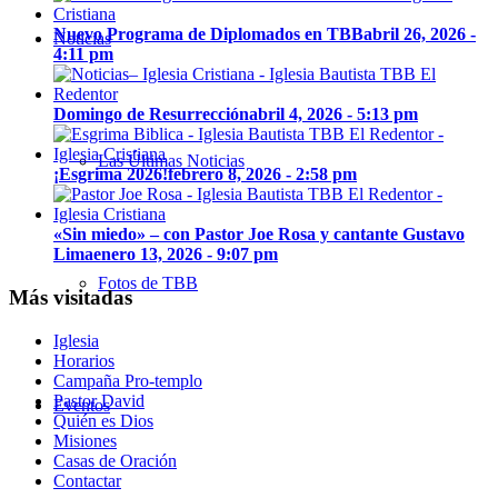
Nuevo Programa de Diplomados en TBB
abril 26, 2026 -
Noticias
4:11 pm
Domingo de Resurrección
abril 4, 2026 - 5:13 pm
Las Últimas Noticias
¡Esgrima 2026!
febrero 8, 2026 - 2:58 pm
«Sin miedo» – con Pastor Joe Rosa y cantante Gustavo
Lima
enero 13, 2026 - 9:07 pm
Fotos de TBB
Más visitadas
Iglesia
Horarios
Campaña Pro-templo
Pastor David
Eventos
Quién es Dios
Misiones
Casas de Oración
Contactar