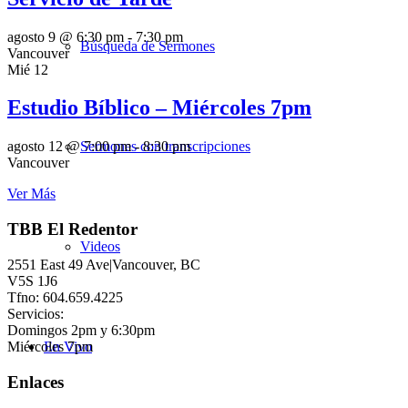
agosto 9 @ 6:30 pm
-
7:30 pm
Búsqueda de Sermones
Vancouver
Mié
12
Estudio Bíblico – Miércoles 7pm
Sermones con transcripciones
agosto 12 @ 7:00 pm
-
8:30 pm
Vancouver
Ver Más
TBB El Redentor
Videos
2551 East 49 Ave|Vancouver, BC
V5S 1J6
Tfno: 604.659.4225
Servicios:
Domingos 2pm y 6:30pm
Miércoles 7pm
En Vivo
Enlaces