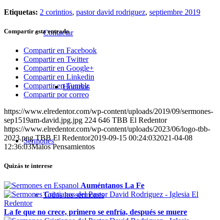
Etiquetas:
2 corintios
,
pastor david rodriguez
,
septiembre 2019
Compartir esta entrada
Contactar
Compartir en Facebook
Compartir en Twitter
Compartir en Google+
Compartir en Linkedin
Compartir en Tumblr
Horarios
Compartir por correo
https://www.elredentor.com/wp-content/uploads/2019/09/sermones-
sep1519am-david.jpg.jpg
224
646
TBB El Redentor
https://www.elredentor.com/wp-content/uploads/2023/06/logo-tbb-
2023.png
TBB El Redentor
2019-09-15 00:24:03
2021-04-08
Sermones
12:36:03
Malos Pensamientos
Quizás te interese
Auméntanos La Fe
Todos los sermones
La fe que no crece, primero se enfría, después se muere