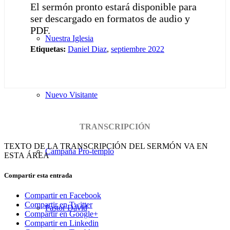
El sermón pronto estará disponible para
ser descargado en formatos de audio y
PDF.
Nuestra Iglesia
Etiquetas:
Daniel Diaz
,
septiembre 2022
Nuevo Visitante
TRANSCRIPCIÓN
TEXTO DE LA TRANSCRIPCIÓN DEL SERMÓN VA EN
Campaña Pro-templo
ESTA ÁREA
Compartir esta entrada
Compartir en Facebook
Compartir en Twitter
Pastor David
Compartir en Google+
Compartir en Linkedin