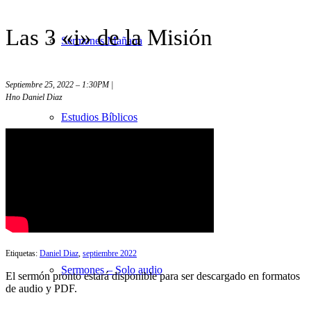
Las 3 «i» de la Misión
Sermones Mañana
Septiembre 25, 2022 – 1:30PM |
Hno Daniel Diaz
Estudios Bíblicos
Sermones Noche
Etiquetas:
Daniel Diaz
,
septiembre 2022
Sermones – Solo audio
El sermón pronto estará disponible para ser descargado en formatos
de audio y PDF.