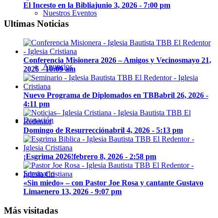
El Incesto en la Biblia
junio 3, 2026 - 7:00 pm
Nuestros Eventos
Ultimas Noticias
Conferencia Misionera 2026 – Amigos y Vecinos
mayo 21,
Anuncios
2026 - 10:09 am
Nuevo Programa de Diplomados en TBB
abril 26, 2026 -
4:11 pm
Donación
Domingo de Resurrección
abril 4, 2026 - 5:13 pm
¡Esgrima 2026!
febrero 8, 2026 - 2:58 pm
Seminario
«Sin miedo» – con Pastor Joe Rosa y cantante Gustavo
Lima
enero 13, 2026 - 9:07 pm
Más visitadas