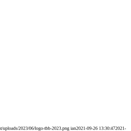
nt/uploads/2023/06/logo-tbb-2023.png
ian
2021-09-26 13:30:47
2021-