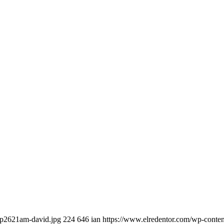
ep2621am-david.jpg
224
646
ian
https://www.elredentor.com/wp-conte