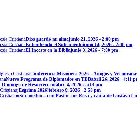
Dios guardó mi alma
junio 21, 2026 - 2:00 pm
Entendiendo el Sufrimiento
junio 14, 2026 - 2:00 pm
El Incesto en la Biblia
junio 3, 2026 - 7:00 pm
Conferencia Misionera 2026 – Amigos y Vecinos
may
Nuevo Programa de Diplomados en TBB
abril 26, 2026 - 4:11 
Domingo de Resurrección
abril 4, 2026 - 5:13 pm
¡Esgrima 2026!
febrero 8, 2026 - 2:58 pm
«Sin miedo» – con Pastor Joe Rosa y cantante Gustavo L