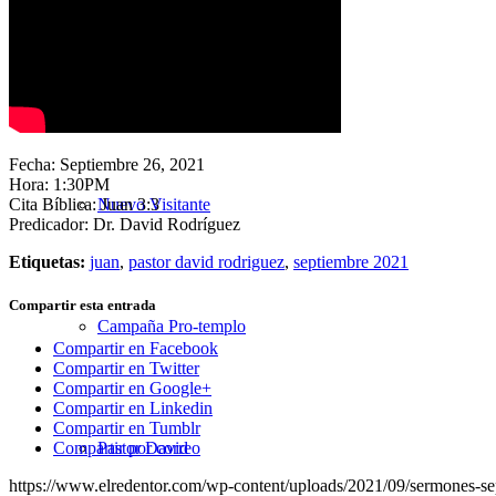
Nuestra Iglesia
Fecha: Septiembre 26, 2021
Hora: 1:30PM
Cita Bíblica: Juan 3:3
Nuevo Visitante
Predicador: Dr. David Rodríguez
Etiquetas:
juan
,
pastor david rodriguez
,
septiembre 2021
Compartir esta entrada
Campaña Pro-templo
Compartir en Facebook
Compartir en Twitter
Compartir en Google+
Compartir en Linkedin
Compartir en Tumblr
Pastor David
Compartir por correo
https://www.elredentor.com/wp-content/uploads/2021/09/sermones-s