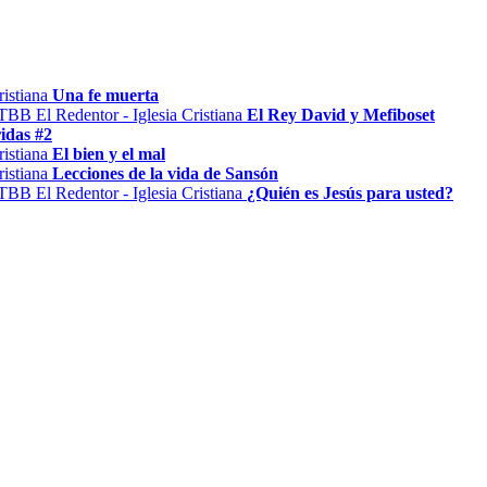
Una fe muerta
El Rey David y Mefiboset
idas #2
El bien y el mal
Lecciones de la vida de Sansón
¿Quién es Jesús para usted?