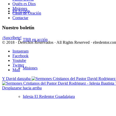
Quién es Dios
Misiones
En Acción
Casas de Oración
Contactar
Nuestro boletín
¡Suscríbete!
TBB en acción
© 2018 · Derechos Reservados · All Rights Reserved · elredentor.com
Instagram
Facebook
Youtube
Twitter
Misiones
Mail
Y David danzaba
Desplazarse hacia arriba
Iglesia El Redentor Guadalajara