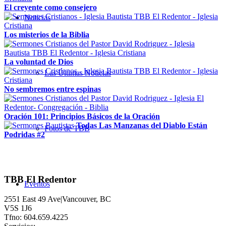
El creyente como consejero
Noticias
Los misterios de la Biblia
La voluntad de Dios
Las Últimas Noticias
No sembremos entre espinas
Oración 101: Principios Básicos de la Oración
Todas Las Manzanas del Diablo Están
Fotos de TBB
Podridas #2
TBB El Redentor
Eventos
2551 East 49 Ave|Vancouver, BC
V5S 1J6
Tfno: 604.659.4225