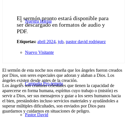
El sermón pronto estará disponible para
Nuestra Iglesia
ser descargado en formatos de audio y
PDF.
Etiquetas:
abril 2024
,
job
,
pastor david rodriguez
Nuevo Visitante
El sermón de esta noche nos enseña que los ángeles fueron creados
por Dios, son seres especiales que adoran y alaban a Dios. Los
ángeles existen desde antes de la creación.
Campaña Pro-templo
Los ángeles son criaturas celestiales que tienen la capacidad de
aparecerse en forma humana, espíritus cuyo trabajo o (misión) es
servir a Dios, ser sus mensajeros y guiar a los seres humanos hacia
el bien, prestándoles incluso servicios materiales y ayudándoles a
superar múltiples dificultades, son enviados por Dios para
guardarnos y cuidarnos en situaciones de peligro.
Pastor David