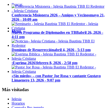
Buscar
Conferencia Misionera 2026 – Amigos y Vecinos
mayo 21,
2026 - 10:09 am
Menú
Nuevo Programa de Diplomados en TBB
abril 26, 2026 -
4:11 pm
Domingo de Resurrección
abril 4, 2026 - 5:13 pm
¡Esgrima 2026!
febrero 8, 2026 - 2:58 pm
«Sin miedo» – con Pastor Joe Rosa y cantante Gustavo
Lima
enero 13, 2026 - 9:07 pm
Más visitadas
Iglesia
Horarios
Campaña Pro-templo