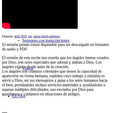
Búsqueda de Sermones
Etiquetas:
abril 2024
,
job
,
pastor david rodriguez
Sermones con transcripciones
El sermón pronto estará disponible para ser descargado en formatos
de audio y PDF.
El sermón de esta noche nos enseña que los ángeles fueron creados
por Dios, son seres especiales que adoran y alaban a Dios. Los
ángeles existen desde antes de la creación.
Videos
Los ángeles son criaturas celestiales que tienen la capacidad de
aparecerse en forma humana, espíritus cuyo trabajo o (misión) es
servir a Dios, ser sus mensajeros y guiar a los seres humanos hacia
el bien, prestándoles incluso servicios materiales y ayudándoles a
superar múltiples dificultades, son enviados por Dios para
guardarnos y cuidarnos en situaciones de peligro.
En Vivo