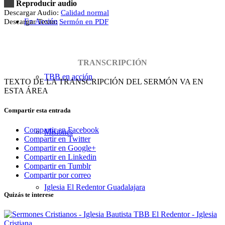
Reproducir audio
Descargar Audio:
Calidad normal
En Acción
Descargar Texto:
Sermón en PDF
TRANSCRIPCIÓN
TBB en acción
TEXTO DE LA TRANSCRIPCIÓN DEL SERMÓN VA EN
ESTA ÁREA
Compartir esta entrada
Compartir en Facebook
Misiones
Compartir en Twitter
Compartir en Google+
Compartir en Linkedin
Compartir en Tumblr
Compartir por correo
Iglesia El Redentor Guadalajara
Quizás te interese