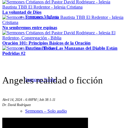
La voluntad de Dios
Sermones Mañana
No sembremos entre espinas
Oración 101: Principios Básicos de la Oración
Todas Las Manzanas del Diablo Están
Estudios Bíblicos
Podridas #2
Angeles realidad o ficción
Sermones Noche
Abril 14, 2024 – 6:00PM | Job 38:1-11
Dr. David Rodríguez
Sermones – Solo audio