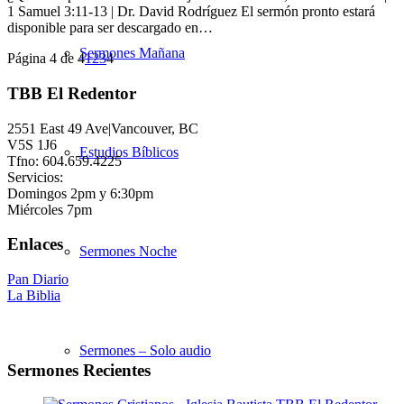
1 Samuel 3:11-13 | Dr. David Rodríguez El sermón pronto estará
disponible para ser descargado en…
Sermones Mañana
Página 4 de 4
1
2
3
4
TBB El Redentor
2551 East 49 Ave|Vancouver, BC
V5S 1J6
Estudios Bíblicos
Tfno: 604.659.4225
Servicios:
Domingos 2pm y 6:30pm
Miércoles 7pm
Enlaces
Sermones Noche
Pan Diario
La Biblia
Sermones – Solo audio
Sermones Recientes