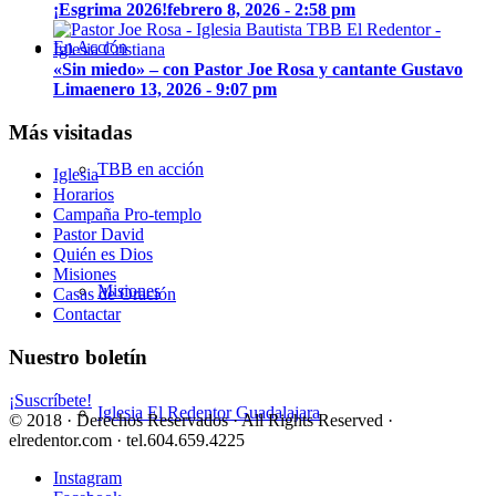
¡Esgrima 2026!
febrero 8, 2026 - 2:58 pm
En Acción
«Sin miedo» – con Pastor Joe Rosa y cantante Gustavo
Lima
enero 13, 2026 - 9:07 pm
Más visitadas
TBB en acción
Iglesia
Horarios
Campaña Pro-templo
Pastor David
Quién es Dios
Misiones
Misiones
Casas de Oración
Contactar
Nuestro boletín
¡Suscríbete!
Iglesia El Redentor Guadalajara
© 2018 · Derechos Reservados · All Rights Reserved ·
elredentor.com · tel.604.659.4225
Instagram