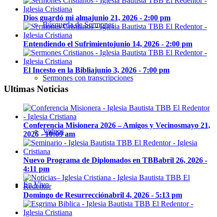
Dios guardó mi alma
junio 21, 2026 - 2:00 pm
Búsqueda de Sermones
Entendiendo el Sufrimiento
junio 14, 2026 - 2:00 pm
El Incesto en la Biblia
junio 3, 2026 - 7:00 pm
Sermones con transcripciones
Ultimas Noticias
Conferencia Misionera 2026 – Amigos y Vecinos
mayo 21,
Videos
2026 - 10:09 am
Nuevo Programa de Diplomados en TBB
abril 26, 2026 -
4:11 pm
En Vivo
Domingo de Resurrección
abril 4, 2026 - 5:13 pm