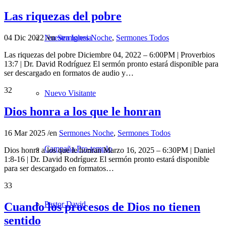
Las riquezas del pobre
04 Dic 2022
/
en
Sermones Noche
,
Sermones Todos
Nuestra Iglesia
Las riquezas del pobre Diciembre 04, 2022 – 6:00PM | Proverbios
13:7 | Dr. David Rodríguez El sermón pronto estará disponible para
ser descargado en formatos de audio y…
32
Nuevo Visitante
Dios honra a los que le honran
16 Mar 2025
/
en
Sermones Noche
,
Sermones Todos
Campaña Pro-templo
Dios honra a los que le honran Marzo 16, 2025 – 6:30PM | Daniel
1:8-16 | Dr. David Rodríguez El sermón pronto estará disponible
para ser descargado en formatos…
33
Pastor David
Cuando los procesos de Dios no tienen
sentido