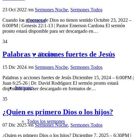
23 Oct 2022
/
en
Sermones Noche
,
Sermones Todos
Cuando los procesos de Dios no tienen sentido Octubre 23, 2022 –
Contactar
6:00PM | Genesis 22:1-13 | Pastor Emerson Cardona El sermón
pronto estará disponible para ser descargado en…
34
Palabras y acciones fuertes de Jesús
Horarios
15 Dic 2024
/
en
Sermones Noche
,
Sermones Todos
Palabras y acciones fuertes de Jesús Diciembre 15, 2024 – 6:00PM |
Juan 6:25-26 | Dr. David Rodríguez El sermón pronto estará
Sermones
disponible para ser descargado en formatos de…
35
¿Quien es primero Dios o los hijos?
Todos los sermones
07 Dic 2025
/
en
Sermones Noche
,
Sermones Todos
¿Quien es primero Dios o los hijos? Diciembre 7, 2025 – 6:30PM |