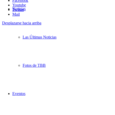
Facebook
Youtube
Noticias
Twitter
Mail
Desplazarse hacia arriba
Las Últimas Noticias
Fotos de TBB
Eventos