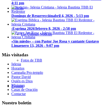
4:11 pm
Noticias
Domingo de Resurrección
abril 4, 2026 - 5:13 pm
¡Esgrima 2026!
febrero 8, 2026 - 2:58 pm
Las Últimas Noticias
«Sin miedo» – con Pastor Joe Rosa y cantante Gustavo
Lima
enero 13, 2026 - 9:07 pm
Más visitadas
Fotos de TBB
Iglesia
Horarios
Campaña Pro-templo
Pastor David
Quién es Dios
Misiones
Eventos
Casas de Oración
Contactar
Nuestro boletín