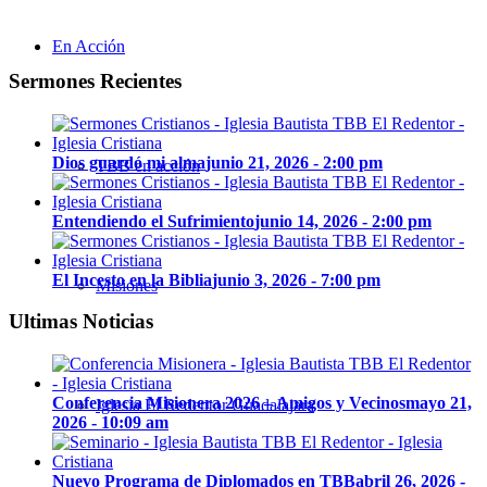
En Acción
Sermones Recientes
Dios guardó mi alma
junio 21, 2026 - 2:00 pm
TBB en acción
Entendiendo el Sufrimiento
junio 14, 2026 - 2:00 pm
El Incesto en la Biblia
junio 3, 2026 - 7:00 pm
Misiones
Ultimas Noticias
Conferencia Misionera 2026 – Amigos y Vecinos
mayo 21,
Iglesia El Redentor Guadalajara
2026 - 10:09 am
Nuevo Programa de Diplomados en TBB
abril 26, 2026 -