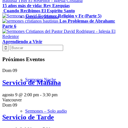
15 años más de vida: Rey Ezequias
Cuando Recibimos El Espíritu Santo
Religión y Fe (Parte 5)
Sermones Mañana
Los Problemas de Abraham:
Parte 6
Aprendiendo a Vivir
Estudios Bíblicos
Próximos Eventos
Dom
09
Sermones Noche
Servicio de Mañana
agosto 9 @ 2:00 pm
-
3:30 pm
Vancouver
Dom
09
Sermones – Solo audio
Servicio de Tarde