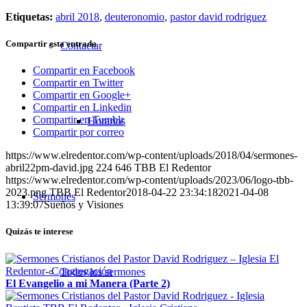
Etiquetas:
abril 2018
,
deuteronomio
,
pastor david rodriguez
Compartir esta entrada
Contactar
Compartir en Facebook
Compartir en Twitter
Compartir en Google+
Compartir en Linkedin
Compartir en Tumblr
Horarios
Compartir por correo
https://www.elredentor.com/wp-content/uploads/2018/04/sermones-
abril22pm-david.jpg
224
646
TBB El Redentor
https://www.elredentor.com/wp-content/uploads/2023/06/logo-tbb-
2023.png
TBB El Redentor
2018-04-22 23:34:18
2021-04-08
Sermones
13:39:07
Sueños y Visiones
Quizás te interese
Todos los sermones
El Evangelio a mi Manera (Parte 2)