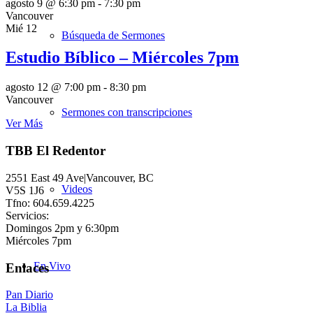
agosto 9 @ 6:30 pm
-
7:30 pm
Vancouver
Mié
12
Búsqueda de Sermones
Estudio Bíblico – Miércoles 7pm
agosto 12 @ 7:00 pm
-
8:30 pm
Vancouver
Sermones con transcripciones
Ver Más
TBB El Redentor
2551 East 49 Ave|Vancouver, BC
Videos
V5S 1J6
Tfno: 604.659.4225
Servicios:
Domingos 2pm y 6:30pm
Miércoles 7pm
En Vivo
Enlaces
Pan Diario
La Biblia