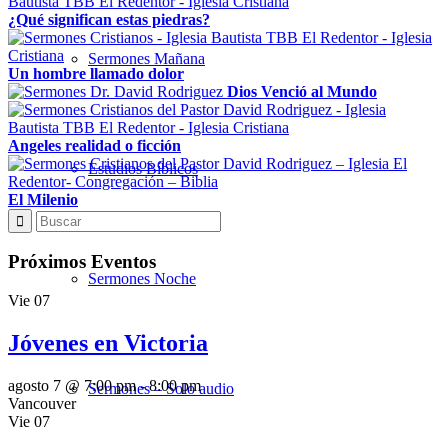
¿Qué significan estas piedras?
Sermones Mañana
Un hombre llamado dolor
Dios Venció al Mundo
Angeles realidad o ficción
Estudios Bíblicos
El Milenio
Próximos Eventos
Sermones Noche
Vie
07
Jóvenes en Victoria
agosto 7 @ 7:00 pm
-
8:00 pm
Sermones – Solo audio
Vancouver
Vie
07