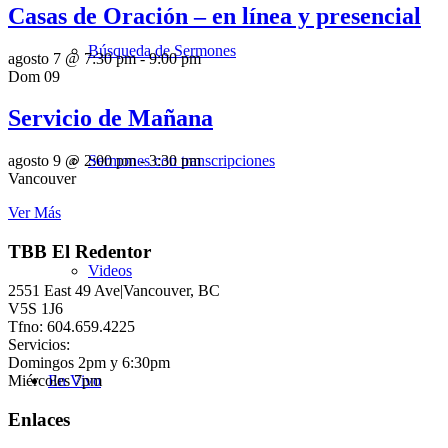
Casas de Oración – en línea y presencial
Búsqueda de Sermones
agosto 7 @ 7:30 pm
-
9:00 pm
Dom
09
Servicio de Mañana
Sermones con transcripciones
agosto 9 @ 2:00 pm
-
3:30 pm
Vancouver
Ver Más
TBB El Redentor
Videos
2551 East 49 Ave|Vancouver, BC
V5S 1J6
Tfno: 604.659.4225
Servicios:
Domingos 2pm y 6:30pm
Miércoles 7pm
En Vivo
Enlaces