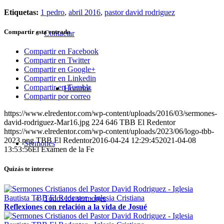
Etiquetas:
1 pedro
,
abril 2016
,
pastor david rodriguez
Compartir esta entrada
Contactar
Compartir en Facebook
Compartir en Twitter
Compartir en Google+
Compartir en Linkedin
Compartir en Tumblr
Horarios
Compartir por correo
https://www.elredentor.com/wp-content/uploads/2016/03/sermones-
david-rodriguez-Mar16.jpg
224
646
TBB El Redentor
https://www.elredentor.com/wp-content/uploads/2023/06/logo-tbb-
2023.png
TBB El Redentor
2016-04-24 12:29:45
2021-04-08
Sermones
13:53:56
El Examen de la Fe
Quizás te interese
Todos los sermones
Reflexiones con relación a la vida de Josué