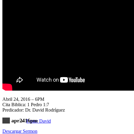
Nuestra Iglesia
Nuevo Visitante
Campaña Pro-templo
Abril 24, 2016 – 6PM
Cita Biblica: 1 Pedro 1:7
Predicador: Dr. David Rodríguez
apr2416pm
Pastor David
Descargar Sermon