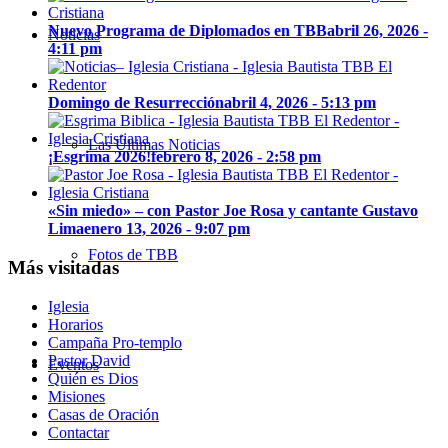
Nuevo Programa de Diplomados en TBB
abril 26, 2026 -
Noticias
4:11 pm
Domingo de Resurrección
abril 4, 2026 - 5:13 pm
Las Últimas Noticias
¡Esgrima 2026!
febrero 8, 2026 - 2:58 pm
«Sin miedo» – con Pastor Joe Rosa y cantante Gustavo
Lima
enero 13, 2026 - 9:07 pm
Fotos de TBB
Más visitadas
Iglesia
Horarios
Campaña Pro-templo
Pastor David
Eventos
Quién es Dios
Misiones
Casas de Oración
Contactar