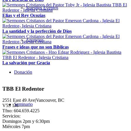
Nuestros Eventos
Elias y el Rey Ocozias
La santidad y la perfección de Dios
Anuncios
Frases e ideas que no son Biblicas
La salvación por Gracia
Donación
TBB El Redentor
2551 East 49 Ave|Vancouver, BC
Seminario
V5S 1J6
Tfno: 604.659.4225
Servicios:
Domingos 2pm y 6:30pm
Miércoles 7pm