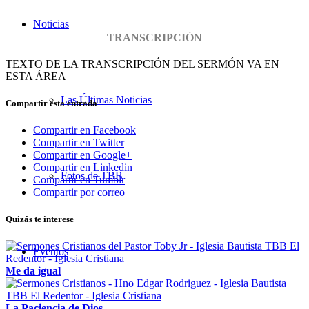
Noticias
TRANSCRIPCIÓN
TEXTO DE LA TRANSCRIPCIÓN DEL SERMÓN VA EN
ESTA ÁREA
Las Últimas Noticias
Compartir esta entrada
Compartir en Facebook
Compartir en Twitter
Compartir en Google+
Compartir en Linkedin
Fotos de TBB
Compartir en Tumblr
Compartir por correo
Quizás te interese
Eventos
Me da igual
La Paciencia de Dios