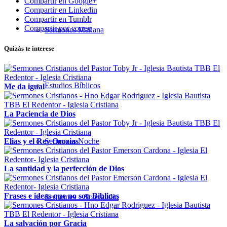
Compartir en Google+
Compartir en Linkedin
Compartir en Tumblr
Compartir por correo
Sermones Mañana
Quizás te interese
Estudios Bíblicos
Me da igual
La Paciencia de Dios
Elias y el Rey Ocozias
Sermones Noche
La santidad y la perfección de Dios
Frases e ideas que no son Biblicas
Sermones – Solo audio
La salvación por Gracia