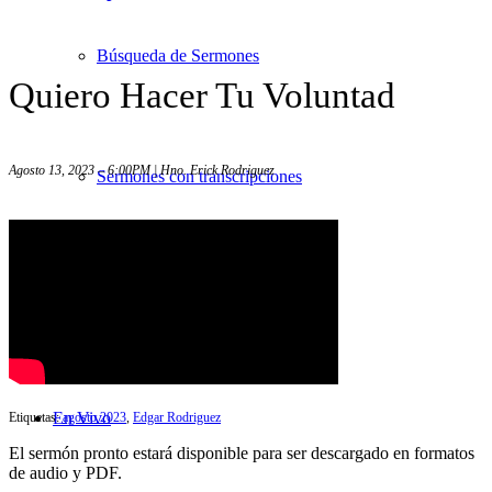
Búsqueda de Sermones
Quiero Hacer Tu Voluntad
Agosto 13, 2023 – 6:00PM | Hno. Erick Rodriguez
Sermones con transcripciones
Videos
En Vivo
Etiquetas:
agosto 2023
,
Edgar Rodriguez
El sermón pronto estará disponible para ser descargado en formatos
de audio y PDF.