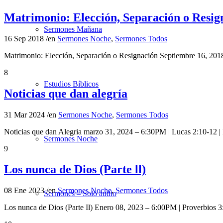
Matrimonio: Elección, Separación o Resig
Sermones Mañana
16 Sep 2018
/
en
Sermones Noche
,
Sermones Todos
Matrimonio: Elección, Separación o Resignación Septiembre 16, 2
8
Estudios Bíblicos
Noticias que dan alegría
31 Mar 2024
/
en
Sermones Noche
,
Sermones Todos
Noticias que dan Alegria marzo 31, 2024 – 6:30PM | Lucas 2:10-12
Sermones Noche
9
Los nunca de Dios (Parte ll)
08 Ene 2023
/
en
Sermones Noche
,
Sermones Todos
Sermones – Solo audio
Los nunca de Dios (Parte Il) Enero 08, 2023 – 6:00PM | Proverbios 