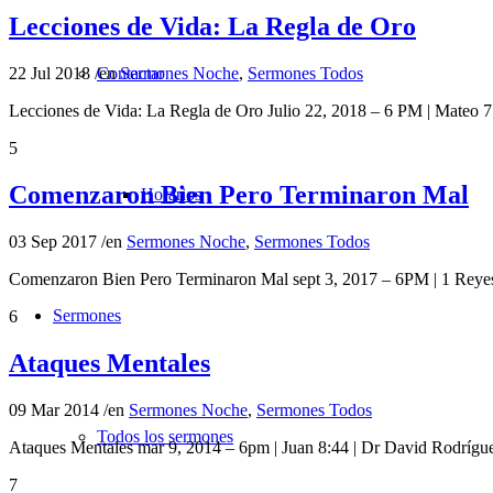
Lecciones de Vida: La Regla de Oro
Contactar
22 Jul 2018
/
en
Sermones Noche
,
Sermones Todos
Lecciones de Vida: La Regla de Oro Julio 22, 2018 – 6 PM | Mat
5
Comenzaron Bien Pero Terminaron Mal
Horarios
03 Sep 2017
/
en
Sermones Noche
,
Sermones Todos
Comenzaron Bien Pero Terminaron Mal sept 3, 2017 – 6PM | 1 Re
Sermones
6
Ataques Mentales
09 Mar 2014
/
en
Sermones Noche
,
Sermones Todos
Todos los sermones
Ataques Mentales mar 9, 2014 – 6pm | Juan 8:44 | Dr David Rod
7