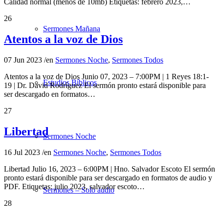
Calidad normal (menos de 10mb) Etiquetas: febrero 2023,…
26
Sermones Mañana
Atentos a la voz de Dios
07 Jun 2023
/
en
Sermones Noche
,
Sermones Todos
Atentos a la voz de Dios Junio 07, 2023 – 7:00PM | 1 Reyes 18:1-
Estudios Bíblicos
19 | Dr. David Rodríguez El sermón pronto estará disponible para
ser descargado en formatos…
27
Libertad
Sermones Noche
16 Jul 2023
/
en
Sermones Noche
,
Sermones Todos
Libertad Julio 16, 2023 – 6:00PM | Hno. Salvador Escoto El sermón
pronto estará disponible para ser descargado en formatos de audio y
PDF. Etiquetas: julio 2023, salvador escoto…
Sermones – Solo audio
28