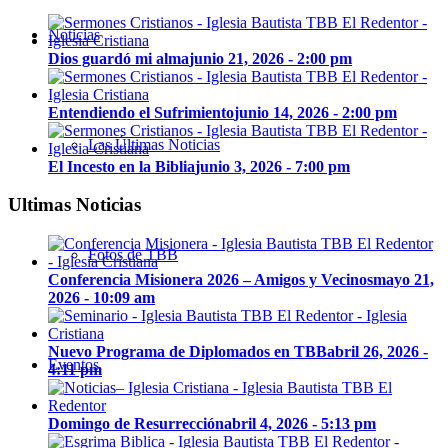
Noticias
Dios guardó mi alma
junio 21, 2026 - 2:00 pm
Entendiendo el Sufrimiento
junio 14, 2026 - 2:00 pm
Las Últimas Noticias
El Incesto en la Biblia
junio 3, 2026 - 7:00 pm
Ultimas Noticias
Fotos de TBB
Conferencia Misionera 2026 – Amigos y Vecinos
mayo 21,
2026 - 10:09 am
Nuevo Programa de Diplomados en TBB
abril 26, 2026 -
Eventos
4:11 pm
Domingo de Resurrección
abril 4, 2026 - 5:13 pm