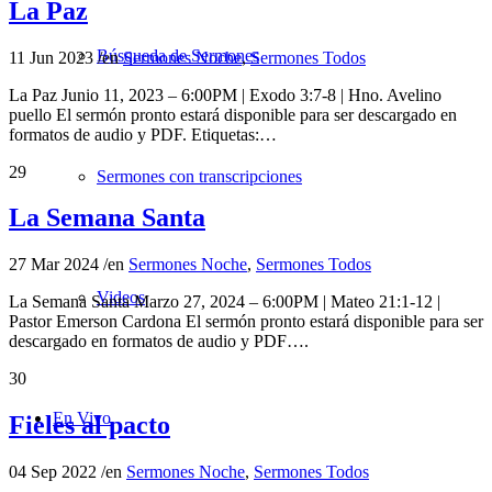
La Paz
Búsqueda de Sermones
11 Jun 2023
/
en
Sermones Noche
,
Sermones Todos
La Paz Junio 11, 2023 – 6:00PM | Exodo 3:7-8 | Hno. Avelino
puello El sermón pronto estará disponible para ser descargado en
formatos de audio y PDF. Etiquetas:…
29
Sermones con transcripciones
La Semana Santa
27 Mar 2024
/
en
Sermones Noche
,
Sermones Todos
Videos
La Semana Santa Marzo 27, 2024 – 6:00PM | Mateo 21:1-12 |
Pastor Emerson Cardona El sermón pronto estará disponible para ser
descargado en formatos de audio y PDF….
30
En Vivo
Fieles al pacto
04 Sep 2022
/
en
Sermones Noche
,
Sermones Todos