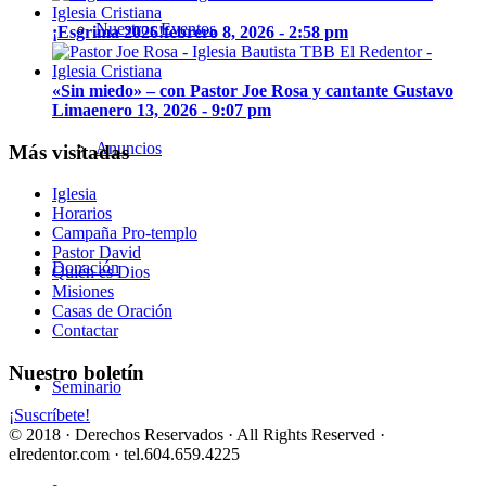
Nuestros Eventos
¡Esgrima 2026!
febrero 8, 2026 - 2:58 pm
«Sin miedo» – con Pastor Joe Rosa y cantante Gustavo
Lima
enero 13, 2026 - 9:07 pm
Anuncios
Más visitadas
Iglesia
Horarios
Campaña Pro-templo
Pastor David
Donación
Quién es Dios
Misiones
Casas de Oración
Contactar
Nuestro boletín
Seminario
¡Suscríbete!
© 2018 · Derechos Reservados · All Rights Reserved ·
elredentor.com · tel.604.659.4225