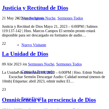
Justicia y Rectitud de Dios
21 May 2023
/
en
Sermones Noche
,
Sermones Todos
Nuestra Iglesia
Justicia y Rectitud de Dios Mayo 21, 2023 – 6:00PM | Salmos
119:137-142 | Hno. Marcos Campos El sermón pronto estará
disponible para ser descargado en formatos de audio…
22
Nuevo Visitante
La Unidad de Dios
09 Abr 2023
/
en
Sermones Noche
,
Sermones Todos
Campaña Pro-templo
La Unidad de Dios Abril 09, 2023 – 6:00PM | Hno. Edmir Nuñez
Escuchar Sermón Descargar Audio: Calidad normal (menos de
10mb) Etiquetas: abril 2023, edmir nuñez El…
23
Pastor David
Omnisciencia y la presciencia de Dios