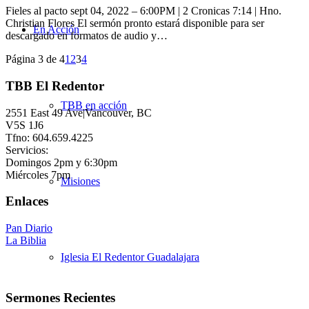
Fieles al pacto sept 04, 2022 – 6:00PM | 2 Cronicas 7:14 | Hno.
Christian Flores El sermón pronto estará disponible para ser
En Acción
descargado en formatos de audio y…
Página 3 de 4
1
2
3
4
TBB El Redentor
TBB en acción
2551 East 49 Ave|Vancouver, BC
V5S 1J6
Tfno: 604.659.4225
Servicios:
Domingos 2pm y 6:30pm
Miércoles 7pm
Misiones
Enlaces
Pan Diario
La Biblia
Iglesia El Redentor Guadalajara
Sermones Recientes