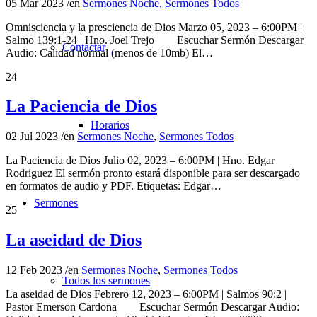
05 Mar 2023
/
en
Sermones Noche
,
Sermones Todos
Omnisciencia y la presciencia de Dios Marzo 05, 2023 – 6:00PM |
Salmo 139:1-24 | Hno. Joel Trejo Escuchar Sermón Descargar
Contactar
Audio: Calidad normal (menos de 10mb) El…
24
La Paciencia de Dios
Horarios
02 Jul 2023
/
en
Sermones Noche
,
Sermones Todos
La Paciencia de Dios Julio 02, 2023 – 6:00PM | Hno. Edgar
Rodriguez El sermón pronto estará disponible para ser descargado
en formatos de audio y PDF. Etiquetas: Edgar…
Sermones
25
La aseidad de Dios
12 Feb 2023
/
en
Sermones Noche
,
Sermones Todos
Todos los sermones
La aseidad de Dios Febrero 12, 2023 – 6:00PM | Salmos 90:2 |
Pastor Emerson Cardona Escuchar Sermón Descargar Audio: