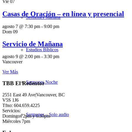
Vie
07
Casas de Oración – en línea y presencial
Sermones Mañana
agosto 7 @ 7:30 pm
-
9:00 pm
Dom
09
Servicio de Mañana
Estudios Bíblicos
agosto 9 @ 2:00 pm
-
3:30 pm
Vancouver
Ver Más
Sermones Noche
TBB El Redentor
2551 East 49 Ave|Vancouver, BC
V5S 1J6
Tfno: 604.659.4225
Servicios:
Sermones – Solo audio
Domingos 2pm y 6:30pm
Miércoles 7pm