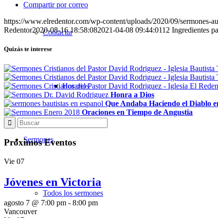
Compartir por correo
https://www.elredentor.com/wp-content/uploads/2020/09/sermones-
Redentor
2020-08-16 18:58:08
2021-04-08 09:44:01
12 Ingredientes pa
Contactar
Quizás te interese
Horarios
Honra a Dios
Que Andaba Haciendo el Diablo en
Oraciones en Tiempo de Angustia
Sermones
Próximos Eventos
Vie
07
Jóvenes en Victoria
Todos los sermones
agosto 7 @ 7:00 pm
-
8:00 pm
Vancouver