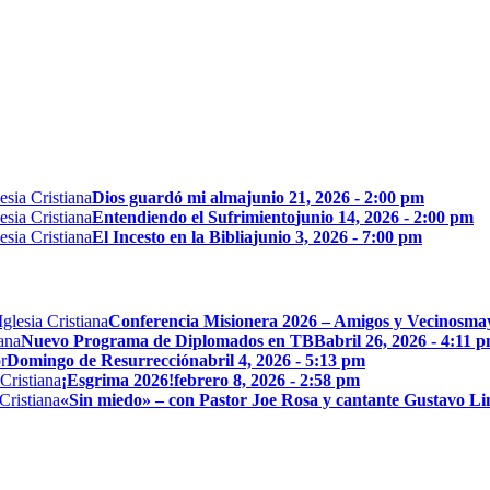
Dios guardó mi alma
junio 21, 2026 - 2:00 pm
Entendiendo el Sufrimiento
junio 14, 2026 - 2:00 pm
El Incesto en la Biblia
junio 3, 2026 - 7:00 pm
Conferencia Misionera 2026 – Amigos y Vecinos
may
Nuevo Programa de Diplomados en TBB
abril 26, 2026 - 4:11 
Domingo de Resurrección
abril 4, 2026 - 5:13 pm
¡Esgrima 2026!
febrero 8, 2026 - 2:58 pm
«Sin miedo» – con Pastor Joe Rosa y cantante Gustavo L