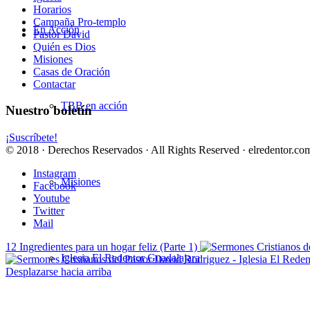
Horarios
Campaña Pro-templo
En Acción
Pastor David
Quién es Dios
Misiones
Casas de Oración
Contactar
TBB en acción
Nuestro boletín
¡Suscríbete!
© 2018 · Derechos Reservados · All Rights Reserved · elredentor.com
Instagram
Misiones
Facebook
Youtube
Twitter
Mail
12 Ingredientes para un hogar feliz (Parte 1)
Iglesia El Redentor Guadalajara
Desplazarse hacia arriba