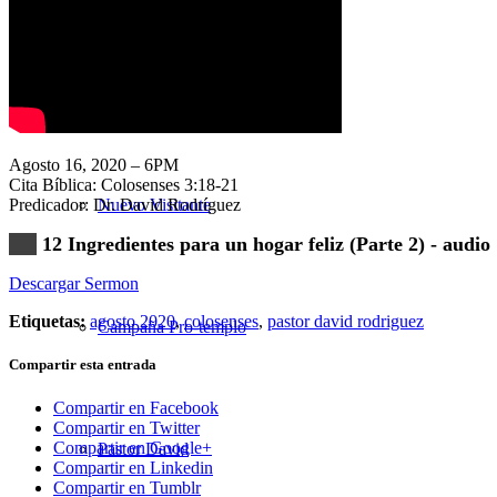
Nuestra Iglesia
Agosto 16, 2020 – 6PM
Cita Bíblica: Colosenses 3:18-21
Predicador: Dr. David Rodríguez
Nuevo Visitante
12 Ingredientes para un hogar feliz (Parte 2) - audio
Descargar Sermon
Etiquetas:
agosto 2020
,
colosenses
,
pastor david rodriguez
Campaña Pro-templo
Compartir esta entrada
Compartir en Facebook
Compartir en Twitter
Compartir en Google+
Pastor David
Compartir en Linkedin
Compartir en Tumblr