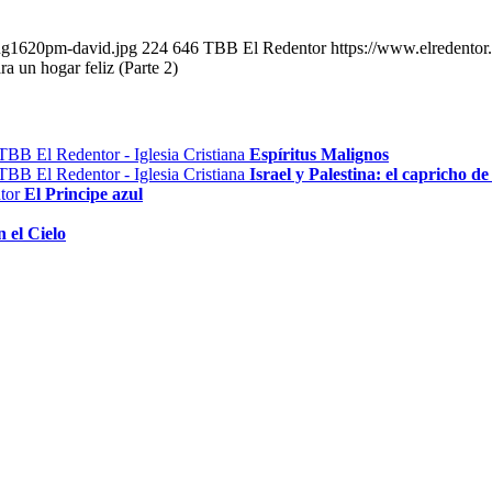
aug1620pm-david.jpg
224
646
TBB El Redentor
https://www.elredento
ra un hogar feliz (Parte 2)
Espíritus Malignos
Israel y Palestina: el capricho de
El Principe azul
 el Cielo