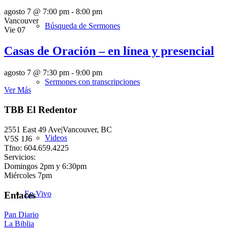
agosto 7 @ 7:00 pm
-
8:00 pm
Vancouver
Búsqueda de Sermones
Vie
07
Casas de Oración – en línea y presencial
agosto 7 @ 7:30 pm
-
9:00 pm
Sermones con transcripciones
Ver Más
TBB El Redentor
2551 East 49 Ave|Vancouver, BC
Videos
V5S 1J6
Tfno: 604.659.4225
Servicios:
Domingos 2pm y 6:30pm
Miércoles 7pm
En Vivo
Enlaces
Pan Diario
La Biblia