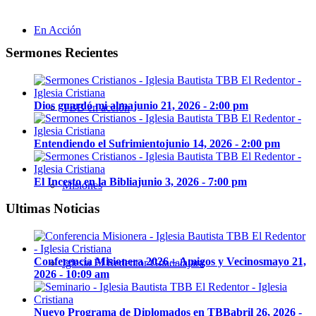
En Acción
Sermones Recientes
Dios guardó mi alma
junio 21, 2026 - 2:00 pm
TBB en acción
Entendiendo el Sufrimiento
junio 14, 2026 - 2:00 pm
El Incesto en la Biblia
junio 3, 2026 - 7:00 pm
Misiones
Ultimas Noticias
Conferencia Misionera 2026 – Amigos y Vecinos
mayo 21,
Iglesia El Redentor Guadalajara
2026 - 10:09 am
Nuevo Programa de Diplomados en TBB
abril 26, 2026 -