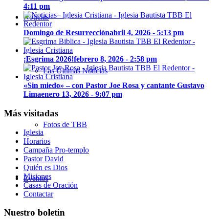
4:11 pm
Noticias
Domingo de Resurrección
abril 4, 2026 - 5:13 pm
¡Esgrima 2026!
febrero 8, 2026 - 2:58 pm
Las Últimas Noticias
«Sin miedo» – con Pastor Joe Rosa y cantante Gustavo
Lima
enero 13, 2026 - 9:07 pm
Más visitadas
Fotos de TBB
Iglesia
Horarios
Campaña Pro-templo
Pastor David
Quién es Dios
Misiones
Eventos
Casas de Oración
Contactar
Nuestro boletín