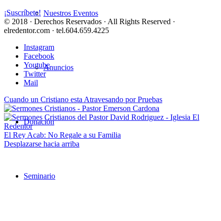
¡Suscríbete!
Nuestros Eventos
© 2018 · Derechos Reservados · All Rights Reserved ·
elredentor.com · tel.604.659.4225
Instagram
Facebook
Youtube
Anuncios
Twitter
Mail
Cuando un Cristiano esta Atravesando por Pruebas
Donación
El Rey Acab: No Regale a su Familia
Desplazarse hacia arriba
Seminario