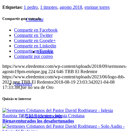
Etiquetas:
1 pedro
,
1 timoteo
,
agosto 2018
,
enrique torres
Compartir esta entrada
Contactar
Compartir en Facebook
Compartir en Twitter
Compartir en Google+
Compartir en Linkedin
Compartir en Tumblr
Horarios
Compartir por correo
https://www.elredentor.com/wp-content/uploads/2018/09/sermones-
agosto19pm-enrique.jpg
224
646
TBB El Redentor
https://www.elredentor.com/wp-content/uploads/2023/06/logo-tbb-
2023.png
TBB El Redentor
2018-08-19 23:03:34
2021-04-08
Sermones
17:33:38
Que no sea de Oro
Quizás te interese
Todos los sermones
Bienaventurados los desafortunados