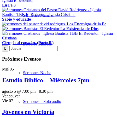
La Fe 3
Sermones Mañana
Sabio y educado
Los Enemigos de la Fe
La Existencia de Dios
Cirugía al corazón. (Parte ll )
Estudios Bíblicos
Próximos Eventos
Mié
05
Sermones Noche
Estudio Bíblico – Miércoles 7pm
agosto 5 @ 7:00 pm
-
8:30 pm
Vancouver
Vie
07
Sermones – Solo audio
Jóvenes en Victoria