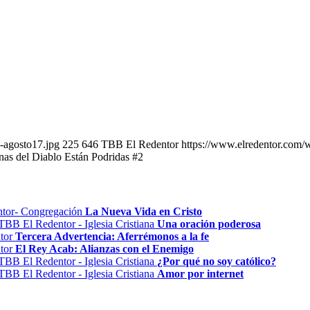
-agosto17.jpg
225
646
TBB El Redentor
https://www.elredentor.com/
as del Diablo Están Podridas #2
La Nueva Vida en Cristo
Una oración poderosa
Tercera Advertencia: Aferrémonos a la fe
El Rey Acab: Alianzas con el Enemigo
¿Por qué no soy católico?
Amor por internet