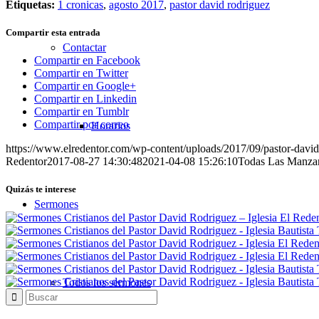
Etiquetas:
1 cronicas
,
agosto 2017
,
pastor david rodriguez
Compartir esta entrada
Contactar
Compartir en Facebook
Compartir en Twitter
Compartir en Google+
Compartir en Linkedin
Compartir en Tumblr
Compartir por correo
Horarios
https://www.elredentor.com/wp-content/uploads/2017/09/pastor-david
Redentor
2017-08-27 14:30:48
2021-04-08 15:26:10
Todas Las Manzan
Quizás te interese
Sermones
Todos los sermones