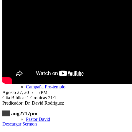
Nuestra Iglesia
Nuevo Visitante
Campaña Pro-templo
Agosto 27, 2017 – 7PM
Cita Biblica: 1 Cronicas 21:1
Predicador: Dr. David Rodriguez
aug2717pm
Pastor David
Descargar Sermon