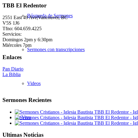
TBB El Redentor
Búsqueda de Sermones
2551 East 49 Ave|Vancouver, BC
V5S 1J6
Tfno: 604.659.4225
Servicios:
Domingos 2pm y 6:30pm
Miércoles 7pm
Sermones con transcripciones
Enlaces
Pan Diario
La Biblia
Videos
Sermones Recientes
En Vivo
Ultimas Noticias