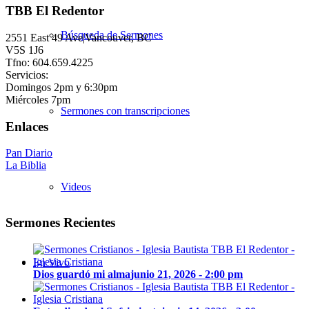
TBB El Redentor
Búsqueda de Sermones
2551 East 49 Ave|Vancouver, BC
V5S 1J6
Tfno: 604.659.4225
Servicios:
Domingos 2pm y 6:30pm
Miércoles 7pm
Sermones con transcripciones
Enlaces
Pan Diario
La Biblia
Videos
Sermones Recientes
En Vivo
Dios guardó mi alma
junio 21, 2026 - 2:00 pm