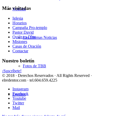
Más visitadas
Noticias
Iglesia
Horarios
Campaña Pro-templo
Pastor David
Quién es Dios
Las Últimas Noticias
Misiones
Casas de Oración
Contactar
Nuestro boletín
Fotos de TBB
¡Suscríbete!
© 2018 · Derechos Reservados · All Rights Reserved ·
elredentor.com · tel.604.659.4225
Instagram
Facebook
Eventos
Youtube
Twitter
Mail