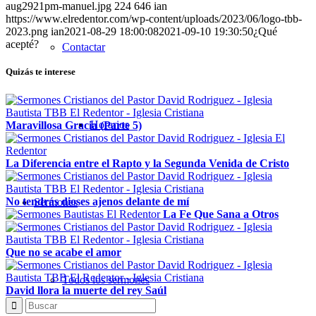
aug2921pm-manuel.jpg
224
646
ian
https://www.elredentor.com/wp-content/uploads/2023/06/logo-tbb-
2023.png
ian
2021-08-29 18:00:08
2021-09-10 19:30:50
¿Qué
acepté?
Contactar
Quizás te interese
Horarios
Maravillosa Gracia (Parte 5)
La Diferencia entre el Rapto y la Segunda Venida de Cristo
No tendrás dioses ajenos delante de mí
Sermones
La Fe Que Sana a Otros
Que no se acabe el amor
Todos los sermones
David llora la muerte del rey Saúl