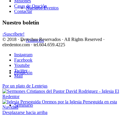
Misiones
Casas de Oración
Nuestros Eventos
Contactar
Nuestro boletín
¡Suscríbete!
© 2018 · Derechos Reservados · All Rights Reserved ·
Anuncios
elredentor.com · tel.604.659.4225
Instagram
Facebook
Youtube
Twitter
Donación
Mail
Por un plato de Lentejas
Oremos por la Iglesia Perseguida en esta
Seminario
Navidad
Desplazarse hacia arriba