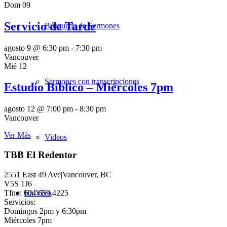
Dom
09
Servicio de Tarde
Búsqueda de Sermones
agosto 9 @ 6:30 pm
-
7:30 pm
Vancouver
Mié
12
Sermones con transcripciones
Estudio Bíblico – Miércoles 7pm
agosto 12 @ 7:00 pm
-
8:30 pm
Vancouver
Ver Más
Videos
TBB El Redentor
2551 East 49 Ave|Vancouver, BC
V5S 1J6
Tfno: 604.659.4225
En Vivo
Servicios:
Domingos 2pm y 6:30pm
Miércoles 7pm