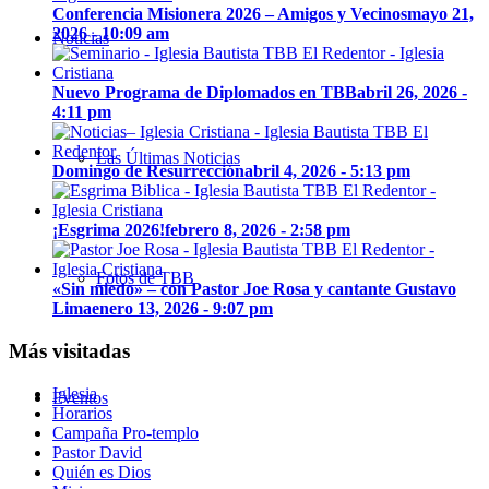
Conferencia Misionera 2026 – Amigos y Vecinos
mayo 21,
2026 - 10:09 am
Noticias
Nuevo Programa de Diplomados en TBB
abril 26, 2026 -
4:11 pm
Las Últimas Noticias
Domingo de Resurrección
abril 4, 2026 - 5:13 pm
¡Esgrima 2026!
febrero 8, 2026 - 2:58 pm
Fotos de TBB
«Sin miedo» – con Pastor Joe Rosa y cantante Gustavo
Lima
enero 13, 2026 - 9:07 pm
Más visitadas
Iglesia
Eventos
Horarios
Campaña Pro-templo
Pastor David
Quién es Dios