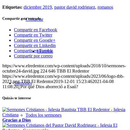
Etiquetas:
diciembre 2019
,
pastor david rodriguez
,
romanos
Compartir esta entrada
Contactar
Compartir en Facebook
Compartir en Twitter
Compartir en Google+
Compartir en Linkedin
Compartir en Tumblr
Horarios
Compartir por correo
https://www.elredentor.com/wp-content/uploads/2018/10/sermones-
octubre24-david.jpg
224
646
TBB El Redentor
https://www.elredentor.com/wp-content/uploads/2023/06/logo-tbb-
2023.png
TBB El Redentor
2019-12-01 15:23:46
2021-04-08
Sermones
11:08:20
¿Por qué Dios aborreció a Esaú?
Quizás te interese
Todos los sermones
Gracias a Dios