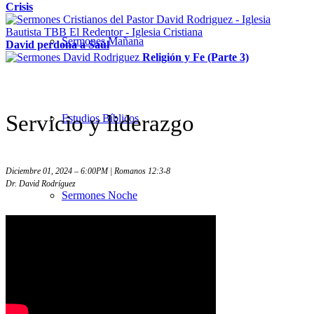
Crisis
Sermones Mañana
David perdona a Saúl
Religión y Fe (Parte 3)
Servicio y liderazgo
Estudios Bíblicos
Diciembre 01, 2024 – 6:00PM | Romanos 12:3-8
Dr. David Rodríguez
Sermones Noche
Sermones – Solo audio