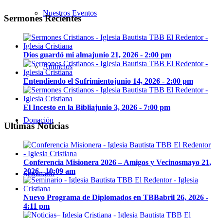
Nuestros Eventos
Sermones Recientes
Dios guardó mi alma
junio 21, 2026 - 2:00 pm
Anuncios
Entendiendo el Sufrimiento
junio 14, 2026 - 2:00 pm
El Incesto en la Biblia
junio 3, 2026 - 7:00 pm
Donación
Ultimas Noticias
Conferencia Misionera 2026 – Amigos y Vecinos
mayo 21,
2026 - 10:09 am
Seminario
Nuevo Programa de Diplomados en TBB
abril 26, 2026 -
4:11 pm