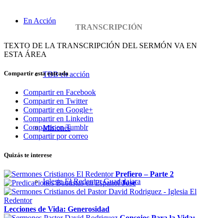
En Acción
TRANSCRIPCIÓN
TEXTO DE LA TRANSCRIPCIÓN DEL SERMÓN VA EN
ESTA ÁREA
Compartir esta entrada
TBB en acción
Compartir en Facebook
Compartir en Twitter
Compartir en Google+
Compartir en Linkedin
Compartir en Tumblr
Misiones
Compartir por correo
Quizás te interese
Prefiero – Parte 2
Iglesia El Redentor Guadalajara
Jose
Lecciones de Vida: Generosidad
Consejos Para la Vida: