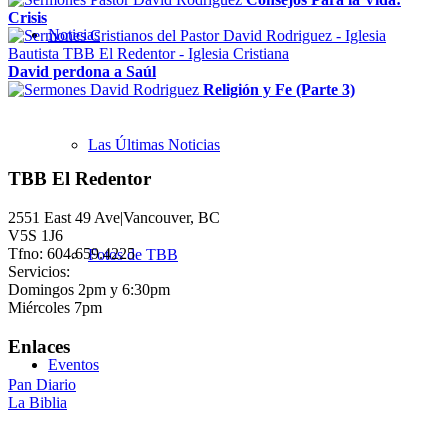
Crisis
Noticias
David perdona a Saúl
Religión y Fe (Parte 3)
Las Últimas Noticias
TBB El Redentor
2551 East 49 Ave|Vancouver, BC
V5S 1J6
Tfno: 604.659.4225
Fotos de TBB
Servicios:
Domingos 2pm y 6:30pm
Miércoles 7pm
Enlaces
Eventos
Pan Diario
La Biblia