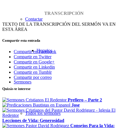
TRANSCRIPCIÓN
Contactar
TEXTO DE LA TRANSCRIPCIÓN DEL SERMÓN VA EN
ESTA ÁREA
Compartir esta entrada
Horarios
Compartir en Facebook
Compartir en Twitter
Compartir en Google+
Compartir en Linkedin
Compartir en Tumblr
Compartir por correo
Sermones
Quizás te interese
Prefiero – Parte 2
Jose
Todos los sermones
Lecciones de Vida: Generosidad
Consejos Para la Vida: