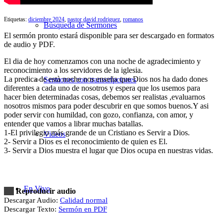
Etiquetas:
diciembre 2024
,
pastor david rodriguez
,
romanos
Búsqueda de Sermones
El sermón pronto estará disponible para ser descargado en formatos
de audio y PDF.
El dia de hoy comenzamos con una noche de agradecimiento y
reconocimiento a los servidores de la iglesia.
La predica de està noche nos enseña que Dios nos ha dado dones
Sermones con transcripciones
diferentes a cada uno de nosotros y espera que los usemos para
hacer bien determinadas cosas, debemos ser realistas ,evaluarnos
nosotros mismos para poder descubrir en que somos buenos.Y asi
poder servir con humildad, con gozo, confianza, con amor, y
entender que vamos a librar muchas batallas.
1-El privilegio más grande de un Cristiano es Servir a Dios.
Videos
2- Servir a Dios es el reconocimiento de quien es El.
3- Servir a Dios muestra el lugar que Dios ocupa en nuestras vidas.
En Vivo
Reproducir audio
Descargar Audio:
Calidad normal
Descargar Texto:
Sermón en PDF