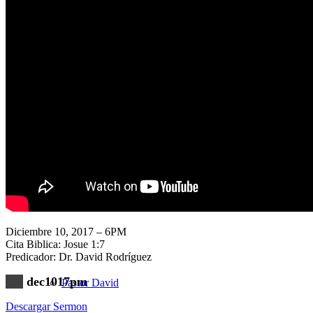
Nuestra Iglesia
Nuevo Visitante
Campaña Pro-templo
Diciembre 10, 2017 – 6PM
Cita Biblica: Josue 1:7
Predicador: Dr. David Rodríguez
dec1017pm
Pastor David
Descargar Sermon