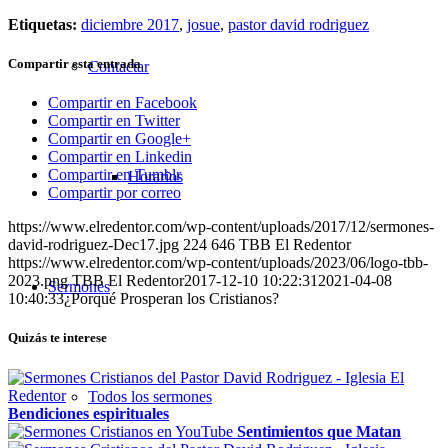
Etiquetas:
diciembre 2017
,
josue
,
pastor david rodriguez
Compartir esta entrada
Contactar
Compartir en Facebook
Compartir en Twitter
Compartir en Google+
Compartir en Linkedin
Compartir en Tumblr
Horarios
Compartir por correo
https://www.elredentor.com/wp-content/uploads/2017/12/sermones-
david-rodriguez-Dec17.jpg
224
646
TBB El Redentor
https://www.elredentor.com/wp-content/uploads/2023/06/logo-tbb-
2023.png
TBB El Redentor
2017-12-10 10:22:31
2021-04-08
Sermones
10:40:33
¿Porqué Prosperan los Cristianos?
Quizás te interese
Todos los sermones
Bendiciones espirituales
Sentimientos que Matan