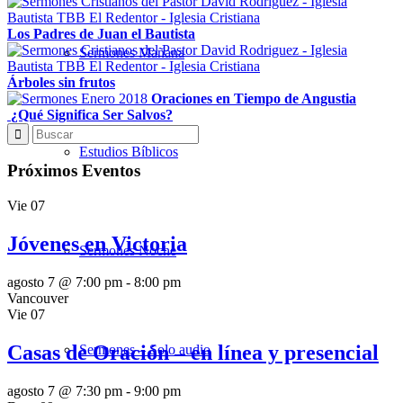
Los Padres de Juan el Bautista
Sermones Mañana
Árboles sin frutos
Oraciones en Tiempo de Angustia
¿Qué Significa Ser Salvos?
Estudios Bíblicos
Próximos Eventos
Vie
07
Jóvenes en Victoria
Sermones Noche
agosto 7 @ 7:00 pm
-
8:00 pm
Vancouver
Vie
07
Casas de Oración – en línea y presencial
Sermones – Solo audio
agosto 7 @ 7:30 pm
-
9:00 pm