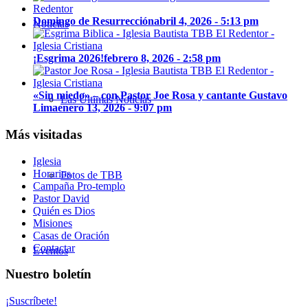
Domingo de Resurrección
abril 4, 2026 - 5:13 pm
Noticias
¡Esgrima 2026!
febrero 8, 2026 - 2:58 pm
«Sin miedo» – con Pastor Joe Rosa y cantante Gustavo
Las Últimas Noticias
Lima
enero 13, 2026 - 9:07 pm
Más visitadas
Iglesia
Horarios
Fotos de TBB
Campaña Pro-templo
Pastor David
Quién es Dios
Misiones
Casas de Oración
Contactar
Eventos
Nuestro boletín
¡Suscríbete!