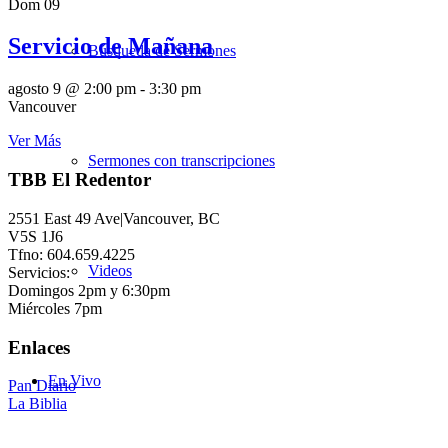
Dom
09
Servicio de Mañana
Búsqueda de Sermones
agosto 9 @ 2:00 pm
-
3:30 pm
Vancouver
Ver Más
Sermones con transcripciones
TBB El Redentor
2551 East 49 Ave|Vancouver, BC
V5S 1J6
Tfno: 604.659.4225
Videos
Servicios:
Domingos 2pm y 6:30pm
Miércoles 7pm
Enlaces
En Vivo
Pan Diario
La Biblia