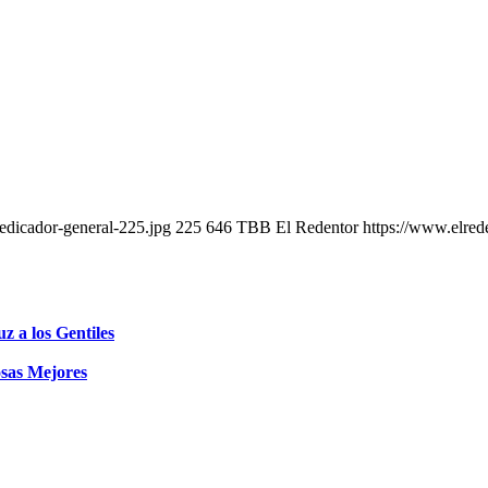
edicador-general-225.jpg
225
646
TBB El Redentor
https://www.elred
z a los Gentiles
sas Mejores