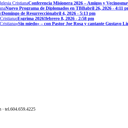
Conferencia Misionera 2026 – Amigos y Vecinos
may
Nuevo Programa de Diplomados en TBB
abril 26, 2026 - 4:11 
Domingo de Resurrección
abril 4, 2026 - 5:13 pm
¡Esgrima 2026!
febrero 8, 2026 - 2:58 pm
«Sin miedo» – con Pastor Joe Rosa y cantante Gustavo L
 · tel.604.659.4225