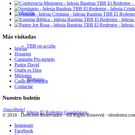
En Acción
Más visitadas
TBB en acción
Iglesia
Horarios
Campaña Pro-templo
Pastor David
Quién es Dios
Misiones
Misiones
Casas de Oración
Contactar
Nuestro boletín
¡Suscríbete!
Iglesia El Redentor Guadalajara
© 2018 · Derechos Reservados · All Rights Reserved · elredentor.com
Instagram
Facebook