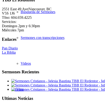
2551 East 49 Ave|Vancouver, BC
Búsqueda de Sermones
V5S 1J6
Tfno: 604.659.4225
Servicios:
Domingos 2pm y 6:30pm
Miércoles 7pm
Sermones con transcripciones
Enlaces
Pan Diario
La Biblia
Videos
Sermones Recientes
En Vivo
Ultimas Noticias