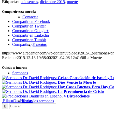
Etiquetas:
colosences
,
diciembre 2015
,
muerte
Compartir esta entrada
Contactar
Compartir en Facebook
Compartir en Twitter
Compartir en Google+
Compartir en Linkedin
Compartir en Tumblr
Compartir por correo
Horarios
https://www.elredentor.com/wp-content/uploads/2015/12/sermones-pr
Redentor
2015-12-13 19:58:00
2021-04-08 12:41:56
La Muerte
Quizás te interese
Sermones
Cristo Consolación de Israel y Lu
Dios Venció la Muerte
Hay Cosas Buenas, Pero Hay Co
La Preeminencia de Cristo
4 Distracciones
Filosofías Huecas
Todos los sermones