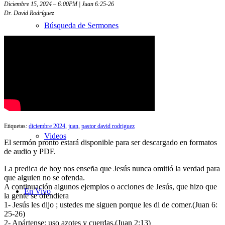
Diciembre 15, 2024 – 6:00PM | Juan 6:25-26
Dr. David Rodríguez
Búsqueda de Sermones
Sermones con transcripciones
Etiquetas:
diciembre 2024
,
juan
,
pastor david rodriguez
Videos
El sermón pronto estará disponible para ser descargado en formatos
de audio y PDF.
La predica de hoy nos enseña que Jesús nunca omitió la verdad para
que alguien no se ofenda.
A continuación algunos ejemplos o acciones de Jesús, que hizo que
En Vivo
la gente se ofendiera
1- Jesús les dijo ; ustedes me siguen porque les di de comer.(Juan 6:
25-26)
2- Apártense; uso azotes y cuerdas.(Juan 2:13)