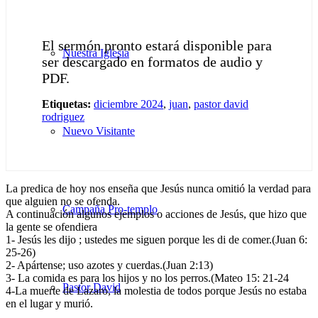
El sermón pronto estará disponible para
Nuestra Iglesia
ser descargado en formatos de audio y
PDF.
Etiquetas:
diciembre 2024
,
juan
,
pastor david
rodriguez
Nuevo Visitante
La predica de hoy nos enseña que Jesús nunca omitió la verdad para
que alguien no se ofenda.
Campaña Pro-templo
A continuación algunos ejemplos o acciones de Jesús, que hizo que
la gente se ofendiera
1- Jesús les dijo ; ustedes me siguen porque les di de comer.(Juan 6:
25-26)
2- Apártense; uso azotes y cuerdas.(Juan 2:13)
3- La comida es para los hijos y no los perros.(Mateo 15: 21-24
Pastor David
4-La muerte de Lazaro, la molestia de todos porque Jesús no estaba
en el lugar y murió.