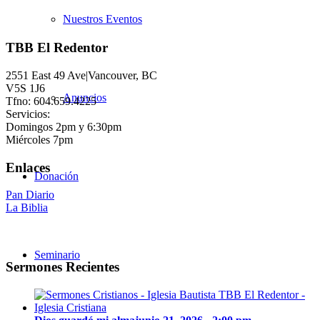
Nuestros Eventos
TBB El Redentor
2551 East 49 Ave|Vancouver, BC
V5S 1J6
Anuncios
Tfno: 604.659.4225
Servicios:
Domingos 2pm y 6:30pm
Miércoles 7pm
Enlaces
Donación
Pan Diario
La Biblia
Seminario
Sermones Recientes