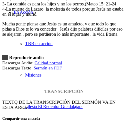
3- La comida es para los hijos y no los perros.(Mateo 15: 21-24
4-La muerte de Lazaro, la molestia de todos porque Jesús no estaba
En Acción
en el lugar y murió.
Mucha gente piensa que Jesús es un amuleto, y que todo lo que
pidas a Dios te lo va conceder . Jesús dijo palabras difíciles por eso
se alejaron , pero se perdieron lo más importante , la vida Eterna.
TBB en acción
Reproducir audio
Descargar Audio:
Calidad normal
Descargar Texto:
Sermón en PDF
Misiones
TRANSCRIPCIÓN
TEXTO DE LA TRANSCRIPCIÓN DEL SERMÓN VA EN
Iglesia El Redentor Guadalajara
ESTA ÁREA
Compartir esta entrada